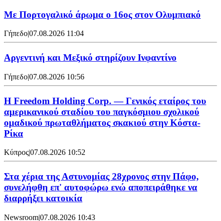
Με Πορτογαλικό άρωμα ο 16ος στον Ολυμπιακό
Γήπεδο
|
07.08.2026 11:04
Αργεντινή και Μεξικό στηρίζουν Ινφαντίνο
Γήπεδο
|
07.08.2026 10:56
Η Freedom Holding Corp. — Γενικός εταίρος του
αμερικανικού σταδίου του παγκόσμιου σχολικού
ομαδικού πρωταθλήματος σκακιού στην Κόστα-
Ρίκα
Κύπρος
|
07.08.2026 10:52
Στα χέρια της Αστυνομίας 28χρονος στην Πάφο,
συνελήφθη επ' αυτοφώρω ενώ αποπειράθηκε να
διαρρήξει κατοικία
Newsroom
|
07.08.2026 10:43