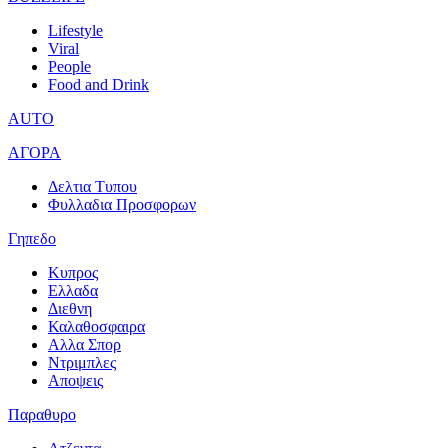
Lifestyle
Viral
People
Food and Drink
AUTO
ΑΓΟΡΑ
Δελτια Τυπου
Φυλλαδια Προσφορων
Γηπεδο
Κυπρος
Ελλαδα
Διεθνη
Καλαθοσφαιρα
Αλλα Σπορ
Ντριμπλες
Αποψεις
Παραθυρο