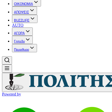
OIKONOMIA
ΑΠΟΨΕΙΣ
BUZZLIFE
AUTO
ΑΓΟΡΑ
Γηπεδο
Παραθυρο
Powered by