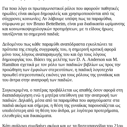
Για ποιο λόγο οι πρωταγωνιστικοί ρόλοι που αφορούν παθητικές
ηρωίδες είναι ακόμα δημοφιλείς και χρησιμοποιούνται από τις
σύγχρονες κοινωνίες; Αν λάβουμε υπόψη πως τα παραμύθια,
σύμφωνα με τον Bruno Bettelheim, είναι μια διαδικασία ωρίμανσης
και κοινωνικοψυχολογικών προτιμήσεων, με τι είδους ήρωες
ταυτίζονται τα σημερινά παιδιά;
Δεδομένου πως κάθε παραμύθι αναπόδραστα εγκολπώνει τα
πρότυπα της εποχής συγγραφής του, η σημερινή κριτική αφορά
μόνο τους λόγους αναπαραγωγής του και όχι τους λόγους
δημιουργίας του. Βάσει της μελέτης των D. A. Anderson και M.
Hamilton σχετικά με τον ρόλο των παιδικών βιβλίων ως προς την
προώθηση των έμφυλων στερεοτύπων, η παιδική λογοτεχνία
προωθεί στερεοτυπικές εικόνες για τους ρόλους της γυναίκας και
του άντρα στην ανατροφή των παιδιών.
Συγκεκριμένα, ο πατέρας προβάλλεται ως απαθής όσον αφορά στη
διαπαιδαγώγηση ενώ η μητέρα υπεύθυνη για την ανατροφή των
παιδιών. Δηλαδή, μέσα από τα παραμύθια που αφηγούμαστε στα
παιδιά ακόμα και σήμερα, η θέση της γυναίκας παρουσιάζεται ως
υποδεέστερη από τη θέση του άνδρα, με λιγότερα προτερήματα,
ελευθερίες και δικαιώματα.
Κάτι ανάλογο συμβαίνει ακόμα και με τα βιντεοπαιχνίδια του 21ου