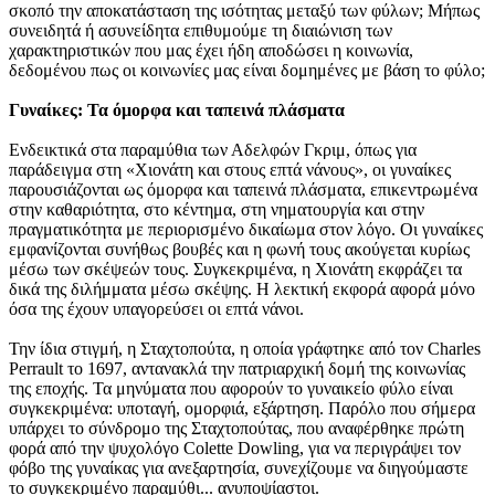
σκοπό την αποκατάσταση της ισότητας μεταξύ των φύλων; Μήπως
συνειδητά ή ασυνείδητα επιθυμούμε τη διαιώνιση των
χαρακτηριστικών που μας έχει ήδη αποδώσει η κοινωνία,
δεδομένου πως οι κοινωνίες μας είναι δομημένες με βάση το φύλο;
Γυναίκες: Τα όμορφα και ταπεινά πλάσματα
Ενδεικτικά στα παραμύθια των Αδελφών Γκριμ, όπως για
παράδειγμα στη «Χιονάτη και στους επτά νάνους», οι γυναίκες
παρουσιάζονται ως όμορφα και ταπεινά πλάσματα, επικεντρωμένα
στην καθαριότητα, στο κέντημα, στη νηματουργία και στην
πραγματικότητα με περιορισμένο δικαίωμα στον λόγο. Οι γυναίκες
εμφανίζονται συνήθως βουβές και η φωνή τους ακούγεται κυρίως
μέσω των σκέψεών τους. Συγκεκριμένα, η Χιονάτη εκφράζει τα
δικά της διλήμματα μέσω σκέψης. Η λεκτική εκφορά αφορά μόνο
όσα της έχουν υπαγορεύσει οι επτά νάνοι.
Την ίδια στιγμή, η Σταχτοπούτα, η οποία γράφτηκε από τον Charles
Perrault το 1697, αντανακλά την πατριαρχική δομή της κοινωνίας
της εποχής. Τα μηνύματα που αφορούν το γυναικείο φύλο είναι
συγκεκριμένα: υποταγή, ομορφιά, εξάρτηση. Παρόλο που σήμερα
υπάρχει το σύνδρομο της Σταχτοπούτας, που αναφέρθηκε πρώτη
φορά από την ψυχολόγο Colette Dowling, για να περιγράψει τον
φόβο της γυναίκας για ανεξαρτησία, συνεχίζουμε να διηγούμαστε
το συγκεκριμένο παραμύθι... ανυποψίαστοι.