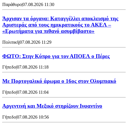
Παράθυρο
|
07.08.2026 11:30
Άρχισαν τα όργανα: Καταγγέλλει αποκλεισμό της
Αριστεράς από τους ημικρατικούς το ΑΚΕΛ –
«Ερωτήματα για πιθανό ασυμβίβαστο»
Πολιτική
|
07.08.2026 11:29
ΦΩΤΟ: Στην Κύπρο για τον ΑΠΟΕΛ ο Πέρες
Γήπεδο
|
07.08.2026 11:18
Με Πορτογαλικό άρωμα ο 16ος στον Ολυμπιακό
Γήπεδο
|
07.08.2026 11:04
Αργεντινή και Μεξικό στηρίζουν Ινφαντίνο
Γήπεδο
|
07.08.2026 10:56