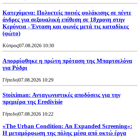
Κατεχόμενα: Πολυετείς ποινές φυλάκισης σε πέντε
άνδρες για σεξουαλική επίθεση σε 18χρονη στην
Κερύνεια - Ένταση και φωνές μετά τις καταδίκες
(φώτο)
Κύπρος
|
07.08.2026 10:30
Απορρίφθηκε η πρώτη πρόταση της Μπαρτσελόνα
για Ρόδρι
Γήπεδο
|
07.08.2026 10:29
Stoiximan: Ανταγωνιστικές αποδόσεις για την
πρεμιέρα της Eredivisie
Γήπεδο
|
07.08.2026 10:22
«The Urban Condition: An Expanded Screening»:
Η μεταμόρφωση της πόλης μέσα από οκτώ έργα