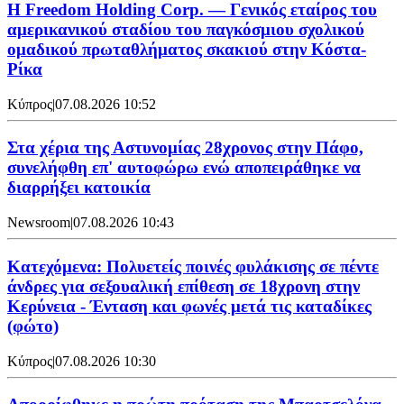
Η Freedom Holding Corp. — Γενικός εταίρος του
αμερικανικού σταδίου του παγκόσμιου σχολικού
ομαδικού πρωταθλήματος σκακιού στην Κόστα-
Ρίκα
Κύπρος
|
07.08.2026 10:52
Στα χέρια της Αστυνομίας 28χρονος στην Πάφο,
συνελήφθη επ' αυτοφώρω ενώ αποπειράθηκε να
διαρρήξει κατοικία
Newsroom
|
07.08.2026 10:43
Κατεχόμενα: Πολυετείς ποινές φυλάκισης σε πέντε
άνδρες για σεξουαλική επίθεση σε 18χρονη στην
Κερύνεια - Ένταση και φωνές μετά τις καταδίκες
(φώτο)
Κύπρος
|
07.08.2026 10:30