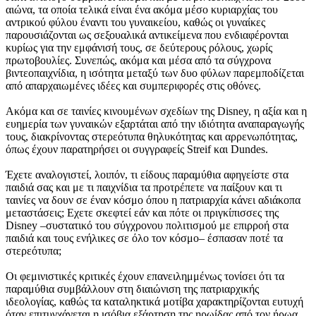
αιώνα, τα οποία τελικά είναι ένα ακόμα μέσο κυριαρχίας του
αντρικού φύλου έναντι του γυναικείου, καθώς οι γυναίκες
παρουσιάζονται ως σεξουαλικά αντικείμενα που ενδιαφέρονται
κυρίως για την εμφάνισή τους, σε δεύτερους ρόλους, χωρίς
πρωτοβουλίες. Συνεπώς, ακόμα και μέσα από τα σύγχρονα
βιντεοπαιχνίδια, η ισότητα μεταξύ των δυο φύλων παρεμποδίζεται
από απαρχαιωμένες ιδέες και συμπεριφορές στις οθόνες.
Ακόμα και σε ταινίες κινουμένων σχεδίων της Disney, η αξία και η
ευημερία των γυναικών εξαρτάται από την ιδιότητα αναπαραγωγής
τους, διακρίνοντας στερεότυπα θηλυκότητας και αρρενωπότητας,
όπως έχουν παρατηρήσει οι συγγραφείς Streif και Dundes.
Έχετε αναλογιστεί, λοιπόν, τι είδους παραμύθια αφηγείστε στα
παιδιά σας και με τι παιχνίδια τα προτρέπετε να παίξουν και τι
ταινίες να δουν σε έναν κόσμο όπου η πατριαρχία κάνει αδιάκοπα
μεταστάσεις; Εχετε σκεφτεί εάν και πότε οι πριγκίπισσες της
Disney –συστατικό του σύγχρονου πολιτισμού με επιρροή στα
παιδιά και τους ενήλικες σε όλο τον κόσμο– έσπασαν ποτέ τα
στερεότυπα;
Οι φεμινιστικές κριτικές έχουν επανειλημμένως τονίσει ότι τα
παραμύθια συμβάλλουν στη διαιώνιση της πατριαρχικής
ιδεολογίας, καθώς τα καταληκτικά μοτίβα χαρακτηρίζονται ευτυχή
όταν επιτυγχάνεται η ισόβια εξάρτηση της ηρωίδας από τον ήρωα