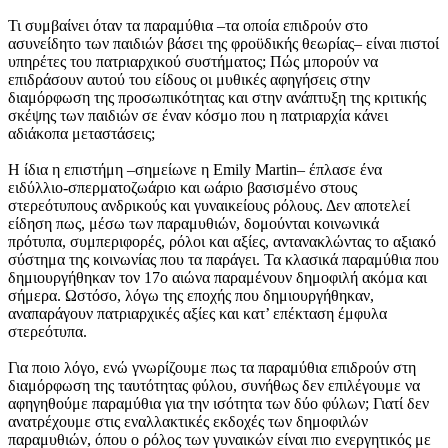
Τι συμβαίνει όταν τα παραμύθια –τα οποία επιδρούν στο
ασυνείδητο των παιδιών βάσει της φροϋδικής θεωρίας– είναι πιστοί
υπηρέτες του πατριαρχικού συστήματος; Πώς μπορούν να
επιδράσουν αυτού του είδους οι μυθικές αφηγήσεις στην
διαμόρφωση της προσωπικότητας και στην ανάπτυξη της κριτικής
σκέψης των παιδιών σε έναν κόσμο που η πατριαρχία κάνει
αδιάκοπα μεταστάσεις;
Η ίδια η επιστήμη –σημείωνε η Emily Martin– έπλασε ένα
ειδύλλιο-σπερματοζωάριο και ωάριο βασισμένο στους
στερεότυπους ανδρικούς και γυναικείους ρόλους. Δεν αποτελεί
είδηση πως, μέσω των παραμυθιών, δομούνται κοινωνικά
πρότυπα, συμπεριφορές, ρόλοι και αξίες, αντανακλώντας το αξιακό
σύστημα της κοινωνίας που τα παράγει. Τα κλασικά παραμύθια που
δημιουργήθηκαν τον 17ο αιώνα παραμένουν δημοφιλή ακόμα και
σήμερα. Ωστόσο, λόγω της εποχής που δημιουργήθηκαν,
αναπαράγουν πατριαρχικές αξίες και κατ’ επέκταση έμφυλα
στερεότυπα.
Για ποιο λόγο, ενώ γνωρίζουμε πως τα παραμύθια επιδρούν στη
διαμόρφωση της ταυτότητας φύλου, συνήθως δεν επιλέγουμε να
αφηγηθούμε παραμύθια για την ισότητα των δύο φύλων; Γιατί δεν
ανατρέχουμε στις εναλλακτικές εκδοχές των δημοφιλών
παραμυθιών, όπου ο ρόλος των γυναικών είναι πιο ενεργητικός με