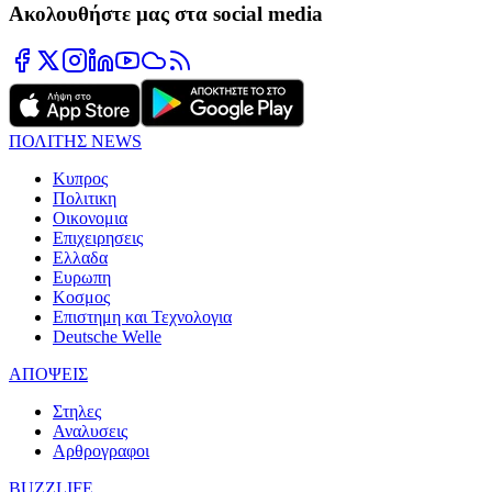
Ακολουθήστε μας στα social media
ΠΟΛΙΤΗΣ NEWS
Κυπρος
Πολιτικη
Οικονομια
Επιχειρησεις
Ελλαδα
Ευρωπη
Κοσμος
Επιστημη και Τεχνολογια
Deutsche Welle
ΑΠΟΨΕΙΣ
Στηλες
Αναλυσεις
Αρθρογραφοι
BUZZLIFE