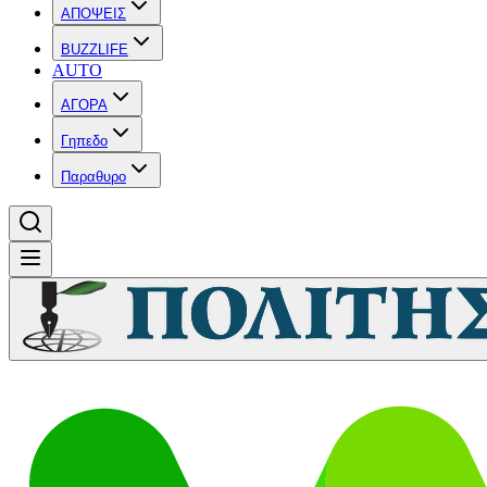
ΑΠΟΨΕΙΣ
BUZZLIFE
AUTO
ΑΓΟΡΑ
Γηπεδο
Παραθυρο