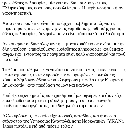
τρεις άδειες οπλοφορίας, μία για τον ίδιο και δυο για τους
Ελληνοκύπριους φρουρούς ασφαλείας του. Η περίπτωσή του ήταν
χαρακτηριστική.
Αυτό που προκύπτει είναι ότι υπάρχει προβληματισμός για τις
παραμέτρους της ενδεχόμενης νέας νομοθετικής ρύθμισης για τις
άδειες οπλοφορίας. Δεν φαίνεται να είναι τόσο απλό το όλο ζήτημα.
Αν και αρκετοί δικαιολογούν τη… μυστικοπάθεια σε σχέση με την
όλη υπόθεση, επικαλούμενοι ευαίσθητες πληροφορίες και θέματα
ασφαλείας, εντούτοις τα πράγματα είναι πολύ διαφορετικά και πολύ
πιο απλά.
Το θέμα που τέθηκε με γεγονότα και ντοκουμέντα, υποδείκνυε πως
με παρεμβάσεις τρίτων προσώπων σε ορισμένες περιπτώσεις
κάποιοι λάμβαναν άδεια να κυκλοφορούν με όπλο στην Κυπριακή
Δημοκρατία, κατά παράβαση νόμων και κανόνων.
Υπήρξε επιχειρηματίας που χρησιμοποίησε σφαίρες και όταν είχε
διαπιστωθεί αυτό μετά τη σύλληψή του για υπό διερεύνηση
υπόθεση κακουργήματος, του δόθηκε άφεση αμαρτιών.
Άλλο πρόσωπο, το οποίο είχε ποινικές καταδίκες και ήταν στο
στόχαστρο της Υπηρεσίας Καταπολέμησης Ναρκωτικών (ΥΚΑΝ),
έλαβε πιστόλι μετά από πιέσεις τρίτων.