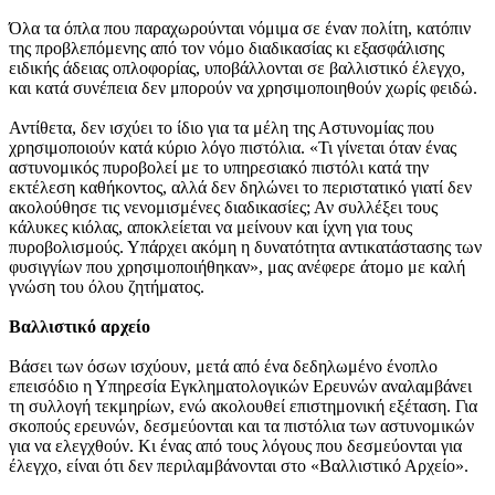
Όλα τα όπλα που παραχωρούνται νόμιμα σε έναν πολίτη, κατόπιν
της προβλεπόμενης από τον νόμο διαδικασίας κι εξασφάλισης
ειδικής άδειας οπλοφορίας, υποβάλλονται σε βαλλιστικό έλεγχο,
και κατά συνέπεια δεν μπορούν να χρησιμοποιηθούν χωρίς φειδώ.
Αντίθετα, δεν ισχύει το ίδιο για τα μέλη της Αστυνομίας που
χρησιμοποιούν κατά κύριο λόγο πιστόλια. «Τι γίνεται όταν ένας
αστυνομικός πυροβολεί με το υπηρεσιακό πιστόλι κατά την
εκτέλεση καθήκοντος, αλλά δεν δηλώνει το περιστατικό γιατί δεν
ακολούθησε τις νενομισμένες διαδικασίες; Αν συλλέξει τους
κάλυκες κιόλας, αποκλείεται να μείνουν και ίχνη για τους
πυροβολισμούς. Υπάρχει ακόμη η δυνατότητα αντικατάστασης των
φυσιγγίων που χρησιμοποιήθηκαν», μας ανέφερε άτομο με καλή
γνώση του όλου ζητήματος.
Βαλλιστικό αρχείο
Βάσει των όσων ισχύουν, μετά από ένα δεδηλωμένο ένοπλο
επεισόδιο η Υπηρεσία Εγκληματολογικών Ερευνών αναλαμβάνει
τη συλλογή τεκμηρίων, ενώ ακολουθεί επιστημονική εξέταση. Για
σκοπούς ερευνών, δεσμεύονται και τα πιστόλια των αστυνομικών
για να ελεγχθούν. Κι ένας από τους λόγους που δεσμεύονται για
έλεγχο, είναι ότι δεν περιλαμβάνονται στο «Βαλλιστικό Αρχείο».