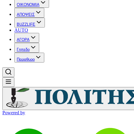
OIKONOMIA
ΑΠΟΨΕΙΣ
BUZZLIFE
AUTO
ΑΓΟΡΑ
Γηπεδο
Παραθυρο
Powered by