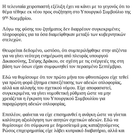
Η τελευταία χειροπιαστή εξέλιξη έχει να κάνει με το γεγονός ότι το
θέμα τέθηκε εκ νέου προς συζήτηση στο Υπουργικό Συμβούλιο της
ης
9
Νοεμβρίου.
Λόγω της φύσης του ζητήματος δεν διαρρέουν συγκεκριμένες
πληροφορίες για τα όσα διαμείφθηκαν μεταξύ των κυβερνητικών
στελεχών.
Θεωρείται δεδομένο, ωστόσο, ότι συμπεριλήφθηκε στην ατζέντα
για να γίνει νεότερη ενημέρωση από πλευράς υπουργού
Δικαιοσύνης, Στέφης Δράκου, σε σχέση με τις ενέργειές της στη
βάση των όσων είχαν συμφωνηθεί τον περασμένο Σεπτέμβριο.
Εδώ να θυμίσουμε ότι τον πρώτο μήνα του φθινοπώρου είχε τεθεί
για πρώτη φορά ζήτημα επανεξέτασης των αδειών οπλοφορίας,
αλλά και αλλαγής του σχετικού νόμου. Είχε αποφασιστεί,
συγκεκριμένα, να γίνει νομοθετική ρύθμιση ώστε να μην
χρειάζεται η έγκριση του Υπουργικού Συμβουλίου για
παραχώρηση αδειών οπλοφορίας.
Επιπλέον, φαίνεται να είχε επισημανθεί η ανάγκη ώστε να γίνεται
καλύτερη αξιολόγηση των αιτητών σχετικών αδειών. Εδώ να
θυμίσουμε ότι σύμφωνα με δημοσίευμά μας καταζητούμενος
Ρώσος επιχειρηματίας είχε λάβει κυπριακό διαβατήριο, αλλά και