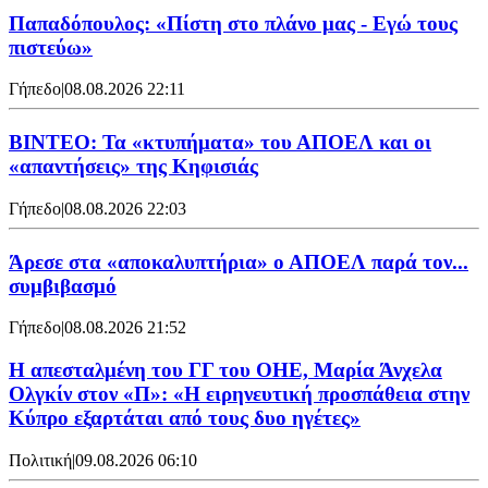
Παπαδόπουλος: «Πίστη στο πλάνο μας - Εγώ τους
πιστεύω»
Γήπεδο
|
08.08.2026 22:11
ΒΙΝΤΕΟ: Τα «κτυπήματα» του ΑΠΟΕΛ και οι
«απαντήσεις» της Κηφισιάς
Γήπεδο
|
08.08.2026 22:03
Άρεσε στα «αποκαλυπτήρια» ο ΑΠΟΕΛ παρά τον...
συμβιβασμό
Γήπεδο
|
08.08.2026 21:52
Η απεσταλμένη του ΓΓ του ΟΗΕ, Μαρία Άνχελα
Ολγκίν στον «Π»: «Η ειρηνευτική προσπάθεια στην
Κύπρο εξαρτάται από τους δυο ηγέτες»
Πολιτική
|
09.08.2026 06:10