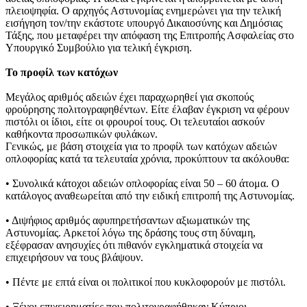
πλειοψηφία. Ο αρχηγός Αστυνομίας ενημερώνει για την τελική
εισήγηση τον/την εκάστοτε υπουργό Δικαιοσύνης και Δημόσιας
Τάξης, που μεταφέρει την απόφαση της Επιτροπής Ασφαλείας στο
Υπουργικό Συμβούλιο για τελική έγκριση.
Το προφίλ των κατόχων
Μεγάλος αριθμός αδειών έχει παραχωρηθεί για σκοπούς
φρούρησης πολιτογραφηθέντων. Είτε έλαβαν έγκριση να φέρουν
πιστόλι οι ίδιοι, είτε οι φρουροί τους. Οι τελευταίοι ασκούν
καθήκοντα προσωπικών φυλάκων.
Γενικώς, με βάση στοιχεία για το προφίλ των κατόχων αδειών
οπλοφορίας κατά τα τελευταία χρόνια, προκύπτουν τα ακόλουθα:
• Συνολικά κάτοχοι αδειών οπλοφορίας είναι 50 – 60 άτομα. Ο
κατάλογος αναθεωρείται από την ειδική επιτροπή της Αστυνομίας.
• Διψήφιος αριθμός αφυπηρετήσαντων αξιωματικών της
Αστυνομίας. Αρκετοί λόγω της δράσης τους στη δύναμη,
εξέφρασαν ανησυχίες ότι πιθανόν εγκληματικά στοιχεία να
επιχειρήσουν να τους βλάψουν.
• Πέντε με επτά είναι οι πολιτικοί που κυκλοφορούν με πιστόλι.
• Ξένοι επιχειρηματίες που πολιτογραφήθηκαν Κύπριοι.