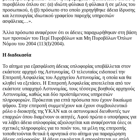
πυροβόλου όπλου σε: (α) ιδιώτη φύλακα ή φύλακα ή σε µέλος του
προσωπικού, ή (β) πρόσωπο στο οποίο χορηγήθηκε άδεια ίδρυσης
και λειτουργίας ιδιωτικού γραφείου παροχής υπηρεσιών
ασφάλειας…».
Άλλα πρόσωπα αναφέρουν ότι οι άδειες παραχωρήθηκαν στη βάση
των προνοιών του Περί Πυροβόλων και Μη Πυροβόλων Όπλων
Νόμου του 2004 (113(I)/2004).
Η διαδικασία
Το αίτημα για εξασφάλιση άδειας οπλοφορίας υποβάλλεται στον
εκάστοτε αρχηγό της Αστυνομίας. Ο τελευταίος ειδοποιεί την
Επιτροπή Ασφαλείας του Αρχηγείου Αστυνομίας, η οποία και θα
κληθεί να εξετάσει. Η Επιτροπή Ασφαλείας αποτελείται από τον
εκάστοτε υπαρχηγό Αστυνομίας, τους τέσσερις βοηθούς αρχηγούς
Αστυνομίας, καθώς και δύο προϊστάμενους υπηρεσιών
πληροφοριών. Πρόκειται για επτά πρόσωπα που έχουν δικαίωμα
ψήφου. Στην επιτροπή συμμετέχουν και έχουν συμβουλευτικό
ρόλο ο διοικητής της ΥΚΑΝ και οι αστυνομικοί διευθυντές των
επαρχιών όπου διαμένουν οι αιτητές. Αφού πρώτα ο υποψήφιος για
να λάβει άδεια οπλοφορίας αξιολογείται και αναφέρονται όλες οι
σχετικές πληροφορίες για το ποιόν του, τα μέλη της επιτροπής
τοποθετούνται θετικά ή αρνητικά στο αίτημα για παραχώρηση
άδειας οπλοφορίας. Η άδεια εγκρίνεται ή απορρίπτεται με απλή