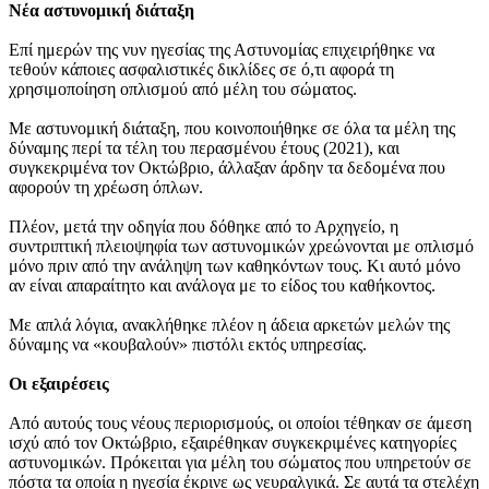
Νέα αστυνομική διάταξη
Επί ημερών της νυν ηγεσίας της Αστυνομίας επιχειρήθηκε να
τεθούν κάποιες ασφαλιστικές δικλίδες σε ό,τι αφορά τη
χρησιμοποίηση οπλισμού από μέλη του σώματος.
Με αστυνομική διάταξη, που κοινοποιήθηκε σε όλα τα μέλη της
δύναμης περί τα τέλη του περασμένου έτους (2021), και
συγκεκριμένα τον Οκτώβριο, άλλαξαν άρδην τα δεδομένα που
αφορούν τη χρέωση όπλων.
Πλέον, μετά την οδηγία που δόθηκε από το Αρχηγείο, η
συντριπτική πλειοψηφία των αστυνομικών χρεώνονται με οπλισμό
μόνο πριν από την ανάληψη των καθηκόντων τους. Κι αυτό μόνο
αν είναι απαραίτητο και ανάλογα με το είδος του καθήκοντος.
Με απλά λόγια, ανακλήθηκε πλέον η άδεια αρκετών μελών της
δύναμης να «κουβαλούν» πιστόλι εκτός υπηρεσίας.
Οι εξαιρέσεις
Από αυτούς τους νέους περιορισμούς, οι οποίοι τέθηκαν σε άμεση
ισχύ από τον Οκτώβριο, εξαιρέθηκαν συγκεκριμένες κατηγορίες
αστυνομικών. Πρόκειται για μέλη του σώματος που υπηρετούν σε
πόστα τα οποία η ηγεσία έκρινε ως νευραλγικά. Σε αυτά τα στελέχη