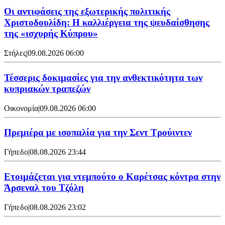
Οι αντιφάσεις της εξωτερικής πολιτικής
Χριστοδουλίδη: Η καλλιέργεια της ψευδαίσθησης
της «ισχυρής Κύπρου»
Στήλες
|
09.08.2026 06:00
Τέσσερις δοκιμασίες για την ανθεκτικότητα των
κυπριακών τραπεζών
Οικονομία
|
09.08.2026 06:00
Πρεμιέρα με ισοπαλία για την Σεντ Τρούιντεν
Γήπεδο
|
08.08.2026 23:44
Ετοιμάζεται για ντεμπούτο ο Καρέτσας κόντρα στην
Άρσεναλ του Τζόλη
Γήπεδο
|
08.08.2026 23:02