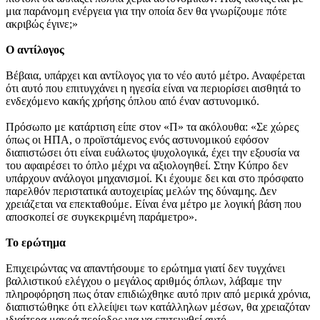
μια παράνομη ενέργεια για την οποία δεν θα γνωρίζουμε πότε
ακριβώς έγινε;»
Ο αντίλογος
Βέβαια, υπάρχει και αντίλογος για το νέο αυτό μέτρο. Αναφέρεται
ότι αυτό που επιτυγχάνει η ηγεσία είναι να περιορίσει αισθητά το
ενδεχόμενο κακής χρήσης όπλου από έναν αστυνομικό.
Πρόσωπο με κατάρτιση είπε στον «Π» τα ακόλουθα: «Σε χώρες
όπως οι ΗΠΑ, ο προϊστάμενος ενός αστυνομικού εφόσον
διαπιστώσει ότι είναι ευάλωτος ψυχολογικά, έχει την εξουσία να
του αφαιρέσει το όπλο μέχρι να αξιολογηθεί. Στην Κύπρο δεν
υπάρχουν ανάλογοι μηχανισμοί. Κι έχουμε δει και στο πρόσφατο
παρελθόν περιστατικά αυτοχειρίας μελών της δύναμης. Δεν
χρειάζεται να επεκταθούμε. Είναι ένα μέτρο με λογική βάση που
αποσκοπεί σε συγκεκριμένη παράμετρο».
Το ερώτημα
Επιχειρώντας να απαντήσουμε το ερώτημα γιατί δεν τυγχάνει
βαλλιστικού ελέγχου ο μεγάλος αριθμός όπλων, λάβαμε την
πληροφόρηση πως όταν επιδιώχθηκε αυτό πριν από μερικά χρόνια,
διαπιστώθηκε ότι ελλείψει των κατάλληλων μέσων, θα χρειαζόταν
ιδιαίτερα μακρά περίοδος για να επιτευχθεί αυτό.