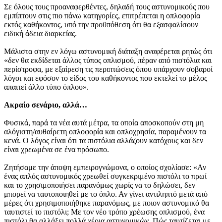
Σε όλους τους προαναφερθέντες, δηλαδή τους αστυνομικούς που
εμπίπτουν στις πιο πάνω κατηγορίες, επιτρέπεται η οπλοφορία
εκτός καθήκοντος, υπό την προϋπόθεση ότι θα εξασφαλίσουν
ειδική άδεια διαρκείας.
Μάλιστα στην εν λόγω αστυνομική διάταξη αναφέρεται ρητώς ότι
«δεν θα εκδίδεται άλλος τύπος οπλισμού, πέραν από πιστόλια και
περίστροφα, με εξαίρεση τις περιπτώσεις όπου υπάρχουν σοβαροί
λόγοι και εφόσον το είδος του καθήκοντος που εκτελεί το μέλος
απαιτεί άλλο τύπο όπλου».
Ακραίο σενάριο, αλλά…
Φυσικά, παρά τα νέα αυτά μέτρα, τα οποία αποσκοπούν στη μη
αλόγιστη/αυθαίρετη οπλοφορία και οπλοχρησία, παραμένουν τα
κενά. Ο λόγος είναι ότι τα πιστόλια αλλάζουν κατόχους και δεν
είναι χρεωμένα σε ένα πρόσωπο.
Ζητήσαμε την άποψη εμπειρογνώμονα, ο οποίος σχολίασε: «Αν
ένας απλός αστυνομικός χρεωθεί συγκεκριμένο πιστόλι το πρωί
και το χρησιμοποιήσει παρανόμως χωρίς να το δηλώσει, δεν
μπορεί να ταυτοποιηθεί με το όπλο. Αν γίνει αντιληπτό μετά από
μέρες ότι χρησιμοποιήθηκε παρανόμως, με ποιον αστυνομικό θα
ταυτιστεί το πιστόλι; Με τον νέο τρόπο χρέωσης οπλισμού, ένα
πιστόλι θα αλλάξει πολλά χέρια αστυνομικών. Πώς ταυτίζεται με