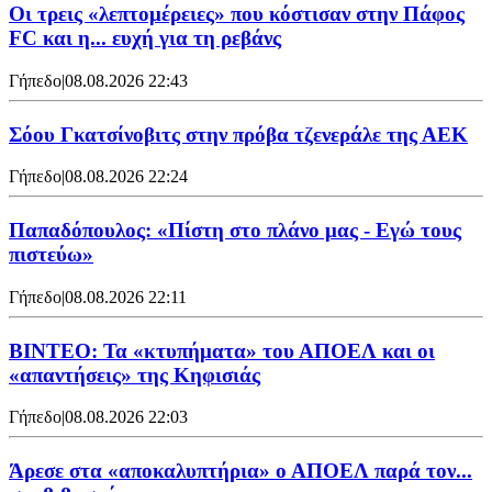
Οι τρεις «λεπτομέρειες» που κόστισαν στην Πάφος
FC και η... ευχή για τη ρεβάνς
Γήπεδο
|
08.08.2026 22:43
Σόου Γκατσίνοβιτς στην πρόβα τζενεράλε της ΑΕΚ
Γήπεδο
|
08.08.2026 22:24
Παπαδόπουλος: «Πίστη στο πλάνο μας - Εγώ τους
πιστεύω»
Γήπεδο
|
08.08.2026 22:11
ΒΙΝΤΕΟ: Τα «κτυπήματα» του ΑΠΟΕΛ και οι
«απαντήσεις» της Κηφισιάς
Γήπεδο
|
08.08.2026 22:03
Άρεσε στα «αποκαλυπτήρια» ο ΑΠΟΕΛ παρά τον...