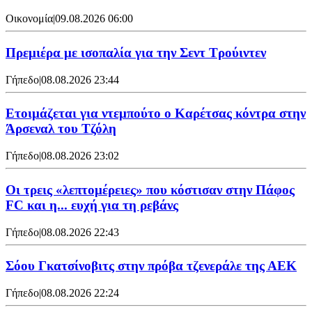
Οικονομία
|
09.08.2026 06:00
Πρεμιέρα με ισοπαλία για την Σεντ Τρούιντεν
Γήπεδο
|
08.08.2026 23:44
Ετοιμάζεται για ντεμπούτο ο Καρέτσας κόντρα στην
Άρσεναλ του Τζόλη
Γήπεδο
|
08.08.2026 23:02
Οι τρεις «λεπτομέρειες» που κόστισαν στην Πάφος
FC και η... ευχή για τη ρεβάνς
Γήπεδο
|
08.08.2026 22:43
Σόου Γκατσίνοβιτς στην πρόβα τζενεράλε της ΑΕΚ
Γήπεδο
|
08.08.2026 22:24