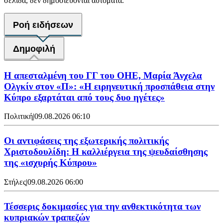
σελίδα, δεν δημοσιεύονται αυτόματα.
Ροή ειδήσεων
Δημοφιλή
Η απεσταλμένη του ΓΓ του ΟΗΕ, Μαρία Άνχελα
Ολγκίν στον «Π»: «Η ειρηνευτική προσπάθεια στην
Κύπρο εξαρτάται από τους δυο ηγέτες»
Πολιτική
|
09.08.2026 06:10
Οι αντιφάσεις της εξωτερικής πολιτικής
Χριστοδουλίδη: Η καλλιέργεια της ψευδαίσθησης
της «ισχυρής Κύπρου»
Στήλες
|
09.08.2026 06:00
Τέσσερις δοκιμασίες για την ανθεκτικότητα των
κυπριακών τραπεζών