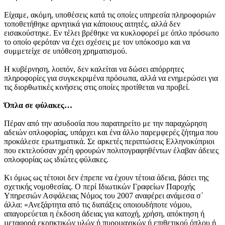
Είχαμε, ακόμη, υποθέσεις κατά τις οποίες υπηρεσία πληροφοριών
τοποθετήθηκε αρνητικά για κάποιους αιτητές, αλλά δεν
εισακούστηκε. Εν τέλει βρέθηκε να κυκλοφορεί με όπλο πρόσωπο
το οποίο φερόταν να έχει σχέσεις με τον υπόκοσμο και να
συμμετείχε σε υπόθεση χρηματισμού.
Η κυβέρνηση, λοιπόν, δεν καλείται να δώσει απόρρητες
πληροφορίες για συγκεκριμένα πρόσωπα, αλλά να ενημερώσει για
τις διορθωτικές κινήσεις στις οποίες προτίθεται να προβεί.
Όπλα σε φύλακες…
Πέραν από την ασυδοσία που παρατηρείτο με την παραχώρηση
αδειών οπλοφορίας, υπάρχει και ένα άλλο παρεμφερές ζήτημα που
προκάλεσε ερωτηματικά. Σε αρκετές περιπτώσεις Ελληνοκύπριοι
που εκτελούσαν χρέη φρουρών πολιτογραφηθέντων έλαβαν άδειες
οπλοφορίας ως ιδιώτες φύλακες.
Κι όμως ως τέτοιοι δεν έπρεπε να έχουν τέτοια άδεια, βάσει της
σχετικής νομοθεσίας. Ο περί Ιδιωτικών Γραφείων Παροχής
Υπηρεσιών Ασφάλειας Νόµος του 2007 αναφέρει ανάμεσα σ΄
άλλα: «Ανεξάρτητα από τις διατάξεις οποιουδήποτε νόµου,
απαγορεύεται η έκδοση άδειας για κατοχή, χρήση, απόκτηση ή
µεταφορά εκρηκτικών υλών ή πυροµαχικών ή επιθετικού όπλου ή