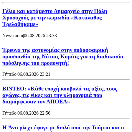
Γέλιο και κατάμεστο Δημαρχείο στην Πόλη
Χρυσοχούς με την κωμωδία «Κατάλαθος
Τρελαθήκαμε»
Newsroom
|
06.08.2026 23:33
Έρευνα της αστυνομίας στην ποδοσφαιρική
ομοσπονδία της Νότιας Κορέας για τη διαδικασία
πρόσληψης του προπονητή!
Γήπεδο
|
06.08.2026 23:21
ΒΙΝΤΕΟ: «Κάθε εποχή κουβαλά τις αξίες, τους
αγώνες, τις νίκες και την κληρονομιά που
διαμόρφωσαν τον ΑΠΟΕΛ»
Γήπεδο
|
06.08.2026 22:56
H Άντερλεχτ έφυγε με διπλό από την Τούμπα και ο