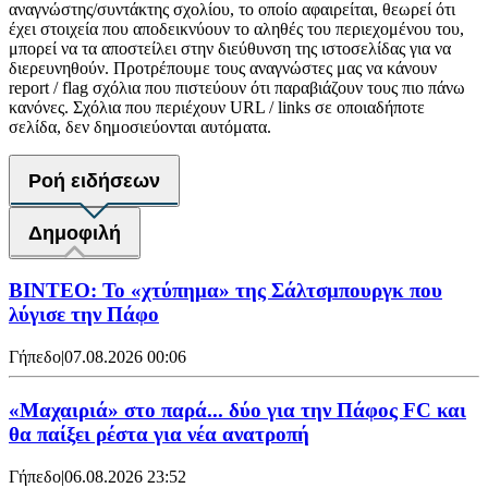
αναγνώστης/συντάκτης σχολίου, το οποίο αφαιρείται, θεωρεί ότι
έχει στοιχεία που αποδεικνύουν το αληθές του περιεχομένου του,
μπορεί να τα αποστείλει στην διεύθυνση της ιστοσελίδας για να
διερευνηθούν. Προτρέπουμε τους αναγνώστες μας να κάνουν
report / flag σχόλια που πιστεύουν ότι παραβιάζουν τους πιο πάνω
κανόνες. Σχόλια που περιέχουν URL / links σε οποιαδήποτε
σελίδα, δεν δημοσιεύονται αυτόματα.
Ροή ειδήσεων
Δημοφιλή
ΒΙΝΤΕΟ: Το «χτύπημα» της Σάλτσμπουργκ που
λύγισε την Πάφο
Γήπεδο
|
07.08.2026 00:06
«Μαχαιριά» στο παρά... δύο για την Πάφος FC και
θα παίξει ρέστα για νέα ανατροπή
Γήπεδο
|
06.08.2026 23:52