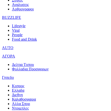
Στηλες
Αναλυσεις
Αρθρογραφοι
BUZZLIFE
Lifestyle
Viral
People
Food and Drink
AUTO
ΑΓΟΡΑ
Δελτια Τυπου
Φυλλαδια Προσφορων
Γηπεδο
Κυπρος
Ελλαδα
Διεθνη
Καλαθοσφαιρα
Αλλα Σπορ
Ντριμπλες