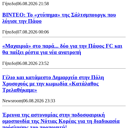
Γήπεδο
|
06.08.2026 21:58
ΒΙΝΤΕΟ: Το «χτύπημα» της Σάλτσμπουργκ που
λύγισε την Πάφο
Γήπεδο
|
07.08.2026 00:06
«Μαχαιριά» στο παρά... δύο για την Πάφος FC και
θα παίξει ρέστα για νέα ανατροπή
Γήπεδο
|
06.08.2026 23:52
Γέλιο και κατάμεστο Δημαρχείο στην Πόλη
Χρυσοχούς με την κωμωδία «Κατάλαθος
Τρελαθήκαμε»
Newsroom
|
06.08.2026 23:33
Έρευνα της αστυνομίας στην ποδοσφαιρική
ομοσπονδία της Νότιας Κορέας για τη διαδικασία
πρόσληψης του προπονητή!