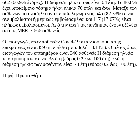
662 (60.9% άνδρες). Η διάμεση ηλικία τους είναι 64 έτη. To 80.8%
έχει υποκείμενο νόσημα ή/και ηλικία 70 ετών και άνω. Μεταξύ των
ασθενών που νοσηλεύονται διασωληνωμένοι, 545 (82.33%) είναι
ανεμβολίαστοι ή μερικώς εμβολιασμένοι και 117 (17.67%) είναι
πλήρως εμβολιασμένοι. Από την αρχή της πανδημίας έχουν εξέλθει
από τις ΜΕΘ 3.666 ασθενείς.
Οι εισαγωγές νέων ασθενών Covid-19 στα νοσοκομεία της
επικράτειας είναι 359 (ημερήσια μεταβολή +8.13%). Ο μέσος όρος
εισαγωγών του επταημέρου είναι 346 ασθενείς.Η διάμεση ηλικία
των κρουσμάτων είναι 38 έτη (εύρος 0.2 έως 106 έτη), ενώ η
διάμεση ηλικία των θανόντων είναι 78 έτη (εύρος 0.2 έως 106 έτη).
Πηγή: Πρώτο Θέμα