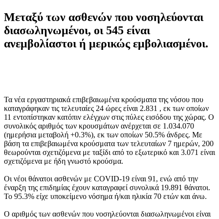
Μεταξύ των ασθενών που νοσηλεύονται
διασωληνωμένοι, οι 545 είναι
ανεμβολίαστοι ή μερικώς εμβολιασμένοι.
Τα νέα εργαστηριακά επιβεβαιωμένα κρούσματα της νόσου που
καταγράφηκαν τις τελευταίες 24 ώρες είναι 2.831 , εκ των οποίων
11 εντοπίστηκαν κατόπιν ελέγχων στις πύλες εισόδου της χώρας. Ο
συνολικός αριθμός των κρουσμάτων ανέρχεται σε 1.034.070
(ημερήσια μεταβολή +0.3%), εκ των οποίων 50.5% άνδρες. Με
βάση τα επιβεβαιωμένα κρούσματα των τελευταίων 7 ημερών, 200
θεωρούνται σχετιζόμενα με ταξίδι από το εξωτερικό και 3.071 είναι
σχετιζόμενα με ήδη γνωστό κρούσμα.
Οι νέοι θάνατοι ασθενών με COVID-19 είναι 91, ενώ από την
έναρξη της επιδημίας έχουν καταγραφεί συνολικά 19.891 θάνατοι.
Το 95.3% είχε υποκείμενο νόσημα ή/και ηλικία 70 ετών και άνω.
Ο αριθμός των ασθενών που νοσηλεύονται διασωληνωμένοι είναι