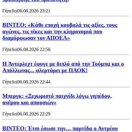
Γήπεδο
|
06.08.2026 23:21
ΒΙΝΤΕΟ: «Κάθε εποχή κουβαλά τις αξίες, τους
αγώνες, τις νίκες και την κληρονομιά που
διαμόρφωσαν τον ΑΠΟΕΛ»
Γήπεδο
|
06.08.2026 22:56
H Άντερλεχτ έφυγε με διπλό από την Τούμπα και ο
Απόλλωνας... φλερτάρει με ΠΑΟΚ!
Γήπεδο
|
06.08.2026 22:44
Μπεργκ: «Ξεχωριστό παιχνίδι λόγω γηπέδου,
ανέμου και απουσιών»
Γήπεδο
|
06.08.2026 22:29
ΒΙΝΤΕΟ: Έτσι έσωσε την… παρτίδα ο Αντρέου