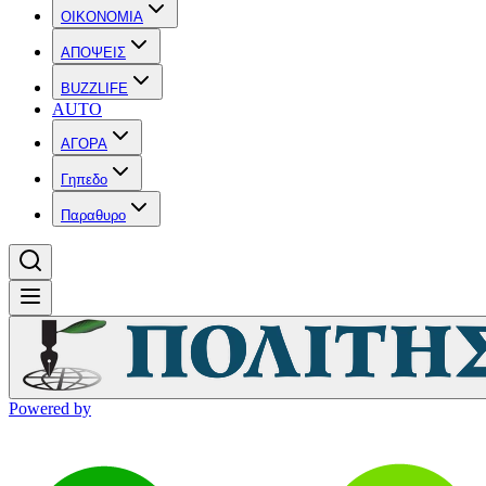
OIKONOMIA
ΑΠΟΨΕΙΣ
BUZZLIFE
AUTO
ΑΓΟΡΑ
Γηπεδο
Παραθυρο
Powered by