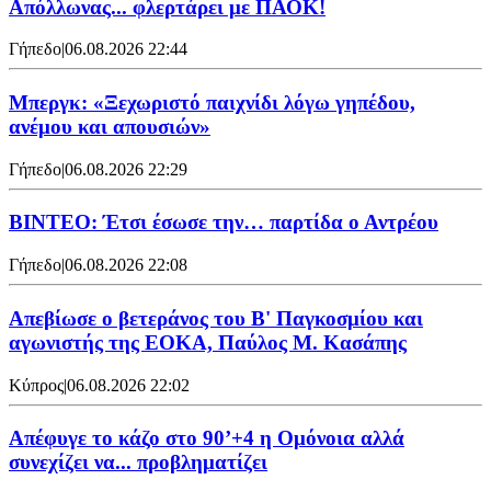
Απόλλωνας... φλερτάρει με ΠΑΟΚ!
Γήπεδο
|
06.08.2026 22:44
Μπεργκ: «Ξεχωριστό παιχνίδι λόγω γηπέδου,
ανέμου και απουσιών»
Γήπεδο
|
06.08.2026 22:29
ΒΙΝΤΕΟ: Έτσι έσωσε την… παρτίδα ο Αντρέου
Γήπεδο
|
06.08.2026 22:08
Απεβίωσε ο βετεράνος του Β' Παγκοσμίου και
αγωνιστής της ΕΟΚΑ, Παύλος Μ. Κασάπης
Κύπρος
|
06.08.2026 22:02
Απέφυγε το κάζο στο 90’+4 η Ομόνοια αλλά
συνεχίζει να... προβληματίζει