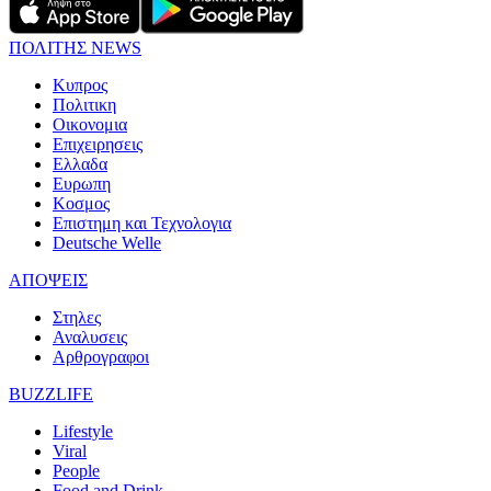
ΠΟΛΙΤΗΣ NEWS
Κυπρος
Πολιτικη
Οικονομια
Επιχειρησεις
Ελλαδα
Ευρωπη
Κοσμος
Επιστημη και Τεχνολογια
Deutsche Welle
ΑΠΟΨΕΙΣ
Στηλες
Αναλυσεις
Αρθρογραφοι
BUZZLIFE
Lifestyle
Viral
People
Food and Drink