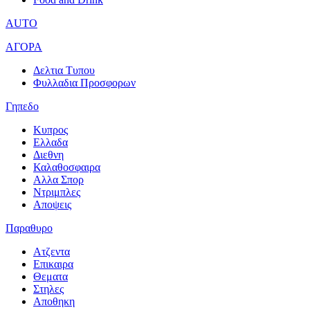
AUTO
ΑΓΟΡΑ
Δελτια Τυπου
Φυλλαδια Προσφορων
Γηπεδο
Κυπρος
Ελλαδα
Διεθνη
Καλαθοσφαιρα
Αλλα Σπορ
Ντριμπλες
Αποψεις
Παραθυρο
Ατζεντα
Επικαιρα
Θεματα
Στηλες
Αποθηκη