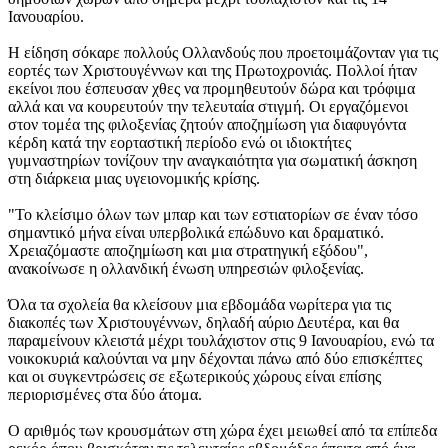
Ιανουαρίου.
Η είδηση σόκαρε πολλούς Ολλανδούς που προετοιμάζονταν για τις
εορτές των Χριστουγέννων και της Πρωτοχρονιάς. Πολλοί ήταν
εκείνοι που έσπευσαν χθες να προμηθευτούν δώρα και τρόφιμα
αλλά και να κουρευτούν την τελευταία στιγμή. Οι εργαζόμενοι
στον τομέα της φιλοξενίας ζητούν αποζημίωση για διαφυγόντα
κέρδη κατά την εορταστική περίοδο ενώ οι ιδιοκτήτες
γυμναστηρίων τονίζουν την αναγκαιότητα για σωματική άσκηση
στη διάρκεια μιας υγειονομικής κρίσης.
"Το κλείσιμο όλων των μπαρ και των εστιατορίων σε έναν τόσο
σημαντικό μήνα είναι υπερβολικά επώδυνο και δραματικό.
Χρειαζόμαστε αποζημίωση και μια στρατηγική εξόδου",
ανακοίνωσε η ολλανδική ένωση υπηρεσιών φιλοξενίας.
Όλα τα σχολεία θα κλείσουν μια εβδομάδα νωρίτερα για τις
διακοπές των Χριστουγέννων, δηλαδή αύριο Δευτέρα, και θα
παραμείνουν κλειστά μέχρι τουλάχιστον στις 9 Ιανουαρίου, ενώ τα
νοικοκυριά καλούνται να μην δέχονται πάνω από δύο επισκέπτες
και οι συγκεντρώσεις σε εξωτερικούς χώρους είναι επίσης
περιορισμένες στα δύο άτομα.
Ο αριθμός των κρουσμάτων στη χώρα έχει μειωθεί από τα επίπεδα