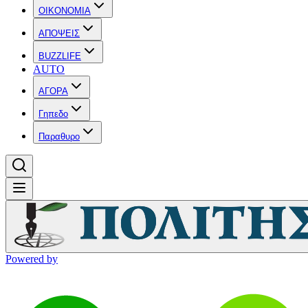
OIKONOMIA
ΑΠΟΨΕΙΣ
BUZZLIFE
AUTO
ΑΓΟΡΑ
Γηπεδο
Παραθυρο
Powered by