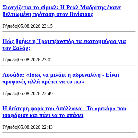
Συνεχίζεται το σίριαλ: Η Ρεάλ Μαδρίτης έκανε
βελτιωμένη πρόταση στον Βινίσιους
Γήπεδο
|
05.08.2026 23:15
Πώς βρήκε η Τραμπζονσπόρ τα εκατομμύρια για
τον Σαλάχ;
Γήπεδο
|
05.08.2026 23:02
Λοσάδα: «Ισως να μιλάει η αδρεναλίνη - Είναι
προφανές αλλά πρέπει να το πω»
Γήπεδο
|
05.08.2026 22:49
Η δεύτερη φορά του Απόλλωνα - Το «ρεκόρ» που
ισοφάρισε και πάει να το σπάσει
Γήπεδο
|
05.08.2026 22:43