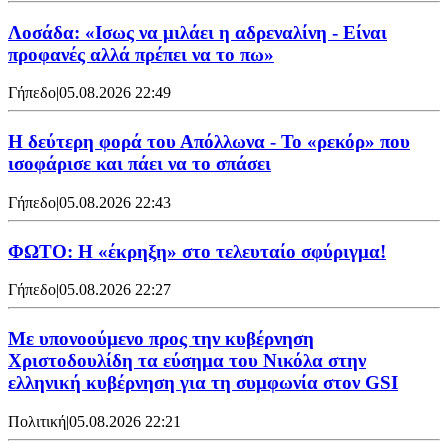
Λοσάδα: «Ισως να μιλάει η αδρεναλίνη - Είναι
προφανές αλλά πρέπει να το πω»
Γήπεδο
|
05.08.2026 22:49
Η δεύτερη φορά του Απόλλωνα - Το «ρεκόρ» που
ισοφάρισε και πάει να το σπάσει
Γήπεδο
|
05.08.2026 22:43
ΦΩΤΟ: Η «έκρηξη» στο τελευταίο σφύριγμα!
Γήπεδο
|
05.08.2026 22:27
Με υπονοούμενο προς την κυβέρνηση
Χριστοδουλίδη τα εύσημα του Νικόλα στην
ελληνική κυβέρνηση για τη συμφωνία στον GSI
Πολιτική
|
05.08.2026 22:21