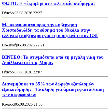
ΦΩΤΟ: Η «έκρηξη» στο τελευταίο σφύριγμα!
Γήπεδο
|
05.08.2026 22:27
Με υπονοούμενο προς την κυβέρνηση
Χριστοδουλίδη τα εύσημα του Νικόλα στην
ελληνική κυβέρνηση για τη συμφωνία στον GSI
Πολιτική
|
05.08.2026 22:21
ΒΙΝΤΕΟ: Τα στιγμιότυπα από τη μεγάλη νίκη του
Απόλλωνα επί της Μπραν
Γήπεδο
|
05.08.2026 22:07
Διανεμήθηκε το 35% των δωρεάν εξοπλισμών
εξοικονόμησης - Έκκληση για άμεση εγκατάσταση
των ακροφυσίων
Κύπρος
|
05.08.2026 21:55