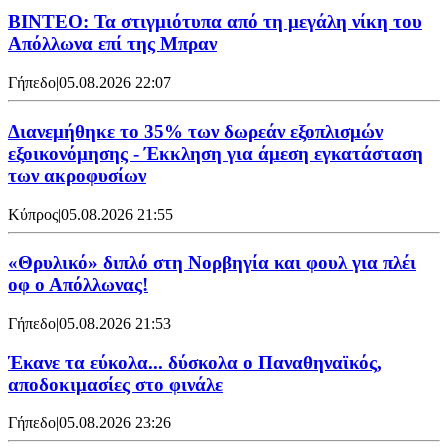
ΒΙΝΤΕΟ: Τα στιγμιότυπα από τη μεγάλη νίκη του
Απόλλωνα επί της Μπραν
Γήπεδο
|
05.08.2026 22:07
Διανεμήθηκε το 35% των δωρεάν εξοπλισμών
εξοικονόμησης - Έκκληση για άμεση εγκατάσταση
των ακροφυσίων
Κύπρος
|
05.08.2026 21:55
«Θρυλικό» διπλό στη Νορβηγία και φουλ για πλέι
οφ ο Απόλλωνας!
Γήπεδο
|
05.08.2026 21:53
Έκανε τα εύκολα... δύσκολα ο Παναθηναϊκός,
αποδοκιμασίες στο φινάλε
Γήπεδο
|
05.08.2026 23:26