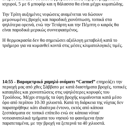
ισχυροί, 5 με 6 μποφόρ και η θάλασσα θα είναι μέχρι κυματώδης.
Την Τρίτη αυξημένες νεφώσεις αναμένεται να δώσουν
μεμονωμένες βροχές και παροδική χιονόπτωση, τοπικά στα
ψηλότερα ορεινά, ενώ την Τετάρτη και την Πέμπτη ο καιρός θα
είναι παροδικά μερικώς συννεφιασμένος.
Η θερμοκρασία δεν θα σημειώσει αξιόλογη μεταβολή κατά το
τριήμερο για να κυμανθεί κοντά στις μέσες κλιματολογικές τιμές.
14:55 - Βαρομετρικό χαμηλό ονόματι “Carmel”
επηρεάζει την
περιοχή μας από χθες Σάββατο με κατά διαστήματα βροχές, τοπικές
καταιγίδες και χιονοπτώσεις στις υψηλότερες κορυφές του
Τροόδους. Μέχρι στιγμής τα ύψη βροχής κυμαίνονται κατά μέσο
όρο από περίπου 10-30 χιλιοστά. Κατά τη διάρκεια της νύχτας δεν
παρατηρήθηκε κάτι ιδιαίτερα έντονο, εκτός από κάποια
ξεσπάσματα σε τοπικό επίπεδο ενώ σε κάποια νότια/
νοτιοανατολικά τμήματα του νησιού τα φαινόμενα ήταν
παρατεταμένα, με την βροχή να ξεπερνά τα 40 χιλιοστά.