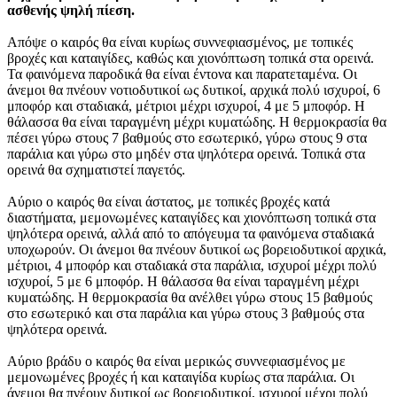
ασθενής ψηλή πίεση.
Απόψε ο καιρός θα είναι κυρίως συννεφιασμένος, με τοπικές
βροχές και καταιγίδες, καθώς και χιονόπτωση τοπικά στα ορεινά.
Τα φαινόμενα παροδικά θα είναι έντονα και παρατεταμένα. Οι
άνεμοι θα πνέουν νοτιοδυτικοί ως δυτικοί, αρχικά πολύ ισχυροί, 6
μποφόρ και σταδιακά, μέτριοι μέχρι ισχυροί, 4 με 5 μποφόρ. Η
θάλασσα θα είναι ταραγμένη μέχρι κυματώδης. Η θερμοκρασία θα
πέσει γύρω στους 7 βαθμούς στο εσωτερικό, γύρω στους 9 στα
παράλια και γύρω στο μηδέν στα ψηλότερα ορεινά. Τοπικά στα
ορεινά θα σχηματιστεί παγετός.
Αύριο ο καιρός θα είναι άστατος, με τοπικές βροχές κατά
διαστήματα, μεμονωμένες καταιγίδες και χιονόπτωση τοπικά στα
ψηλότερα ορεινά, αλλά από το απόγευμα τα φαινόμενα σταδιακά
υποχωρούν. Οι άνεμοι θα πνέουν δυτικοί ως βορειοδυτικοί αρχικά,
μέτριοι, 4 μποφόρ και σταδιακά στα παράλια, ισχυροί μέχρι πολύ
ισχυροί, 5 με 6 μποφόρ. Η θάλασσα θα είναι ταραγμένη μέχρι
κυματώδης. Η θερμοκρασία θα ανέλθει γύρω στους 15 βαθμούς
στο εσωτερικό και στα παράλια και γύρω στους 3 βαθμούς στα
ψηλότερα ορεινά.
Αύριο βράδυ ο καιρός θα είναι μερικώς συννεφιασμένος με
μεμονωμένες βροχές ή και καταιγίδα κυρίως στα παράλια. Οι
άνεμοι θα πνέουν δυτικοί ως βορειοδυτικοί, ισχυροί μέχρι πολύ