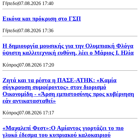
Γήπεδο
|
07.08.2026 17:40
Εικόνα και πρόκριση στο ΓΣΠ
Γήπεδο
|
07.08.2026 17:36
Η δημιουργία μουσικής για την Ολυμπιακή Φλόγα
ύψιστη καλλιτεχνική ευθύνη, λέει ο Μάριος Ι. Ηλία
Κύπρος
|
07.08.2026 17:20
Ζητά και τα ρέστα η ΠΑΣΕ-ΑΤΗΚ: «Καμία
σύγκρουση συμφέροντος» στον διορισμό
Οικονομίδη - «Άρση εμπιστοσύνης προς κυβέρνηση
εάν αντικατασταθεί»
Κύπρος
|
07.08.2026 17:17
«Μαχαλεπί Φεστ»:Ο Αμίαντος γιορτάζει το πιο
γλυκό έδεσμα του κυπριακού καλοκαιριού