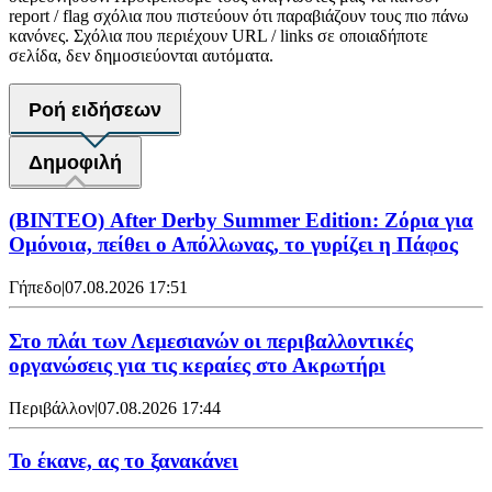
report / flag σχόλια που πιστεύουν ότι παραβιάζουν τους πιο πάνω
κανόνες. Σχόλια που περιέχουν URL / links σε οποιαδήποτε
σελίδα, δεν δημοσιεύονται αυτόματα.
Ροή ειδήσεων
Δημοφιλή
(ΒΙΝΤΕΟ) After Derby Summer Edition: Ζόρια για
Ομόνοια, πείθει ο Απόλλωνας, το γυρίζει η Πάφος
Γήπεδο
|
07.08.2026 17:51
Στο πλάι των Λεμεσιανών οι περιβαλλοντικές
οργανώσεις για τις κεραίες στο Ακρωτήρι
Περιβάλλον
|
07.08.2026 17:44
Το έκανε, ας το ξανακάνει