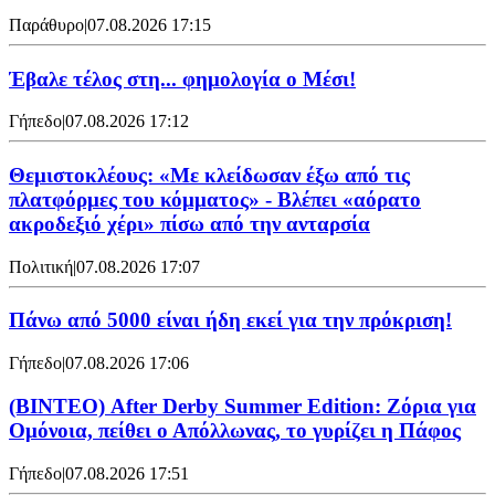
Παράθυρο
|
07.08.2026 17:15
Έβαλε τέλος στη... φημολογία o Μέσι!
Γήπεδο
|
07.08.2026 17:12
Θεμιστοκλέους: «Με κλείδωσαν έξω από τις
πλατφόρμες του κόμματος» - Βλέπει «αόρατο
ακροδεξιό χέρι» πίσω από την ανταρσία
Πολιτική
|
07.08.2026 17:07
Πάνω από 5000 είναι ήδη εκεί για την πρόκριση!
Γήπεδο
|
07.08.2026 17:06
(ΒΙΝΤΕΟ) After Derby Summer Edition: Ζόρια για
Ομόνοια, πείθει ο Απόλλωνας, το γυρίζει η Πάφος
Γήπεδο
|
07.08.2026 17:51