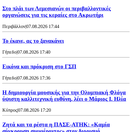
Στο πλάι των Λεμεσιανών οι περιβαλλοντικές
οργανώσεις για τις κεραίες στο Ακρωτήρι
Περιβάλλον
|
07.08.2026 17:44
Το έκανε, ας το ξανακάνει
Γήπεδο
|
07.08.2026 17:40
Εικόνα και πρόκριση στο ΓΣΠ
Γήπεδο
|
07.08.2026 17:36
Η δημιουργία μουσικής για την Ολυμπιακή Φλόγα
ύψιστη καλλιτεχνική ευθύνη, λέει ο Μάριος Ι. Ηλία
Κύπρος
|
07.08.2026 17:20
Ζητά και τα ρέστα η ΠΑΣΕ-ΑΤΗΚ: «Καμία
σύγκρουση συμφέροντος» στον διορισμό