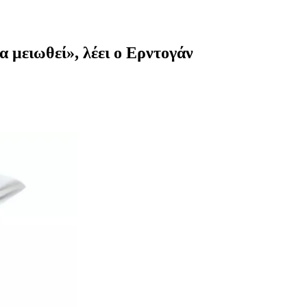
α μειωθεί», λέει ο Ερντογάν