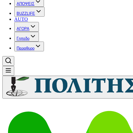
ΑΠΟΨΕΙΣ
BUZZLIFE
AUTO
ΑΓΟΡΑ
Γηπεδο
Παραθυρο