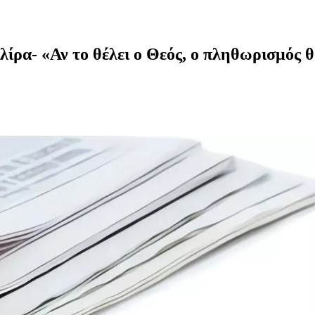
ίρα- «Αν το θέλει ο Θεός, ο πληθωρισμός θ