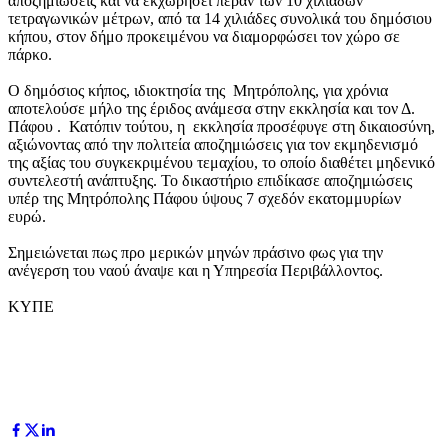
αποζημιώσεις και να εκχωρήσει πέραν των 10 χιλιάδων
τετραγωνικών μέτρων, από τα 14 χιλιάδες συνολικά του δημόσιου
κήπου, στον δήμο προκειμένου να διαμορφώσει τον χώρο σε
πάρκο.
Ο δημόσιος κήπος, ιδιοκτησία της Μητρόπολης, για χρόνια
αποτελούσε μήλο της έριδος ανάμεσα στην εκκλησία και τον Δ.
Πάφου . Κατόπιν τούτου, η εκκλησία προσέφυγε στη δικαιοσύνη,
αξιώνοντας από την πολιτεία αποζημιώσεις για τον εκμηδενισμό
της αξίας του συγκεκριμένου τεμαχίου, το οποίο διαθέτει μηδενικό
συντελεστή ανάπτυξης. Το δικαστήριο επιδίκασε αποζημιώσεις
υπέρ της Μητρόπολης Πάφου ύψους 7 σχεδόν εκατομμυρίων
ευρώ.
Σημειώνεται πως προ μερικών μηνών πράσινο φως για την
ανέγερση του ναού άναψε και η Υπηρεσία Περιβάλλοντος.
ΚΥΠΕ