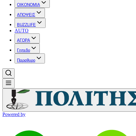
OIKONOMIA
ΑΠΟΨΕΙΣ
BUZZLIFE
AUTO
ΑΓΟΡΑ
Γηπεδο
Παραθυρο
Powered by