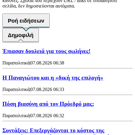
κανόνες. Σχόλια που περιέχουν URL / links σε οποιαδήποτε
σελίδα, δεν δημοσιεύονται αυτόματα.
Ροή ειδήσεων
Δημοφιλή
Έπιασαν δουλειά για τους σωλήνες!
Παραπολιτικά
|
07.08.2026 06:38
Η Παναγιώτου και η «δική της επιλογή»
Παραπολιτικά
|
07.08.2026 06:33
Πόση βιασύνη από τον Πρόεδρό μας;
Παραπολιτικά
|
07.08.2026 06:32
Συντάξεις: Επεξεργάζονται το κόστος της