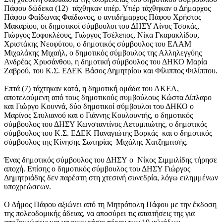
Πάφου δώδεκα (12) τάχθηκαν υπέρ. Υπέρ τάχθηκαν ο Δήμαρχος
Πάφου Φαίδωνας Φαίδωνος, ο αντιδήμαρχος Πάφου Χρήστος
Μακαρίου, οι δημοτικοί σύμβουλοι του ΔΗΣΥ Λίνος Τσοκάς,
Γιώργος Σοφοκλέους, Γιώργος Τσέλεπος, Νίκα Γκαρακλίδου,
Χριστάκης Νεοφύτου, ο δημοτικός σύμβουλος του ΕΛΑΜ
Μιχαλάκης Μιχαήλ, ο δημοτικός σύμβουλος της Αλληλεγγύης
Ανδρέας Χρυσάνθου, η δημοτική σύμβουλος του ΔΗΚΟ Μαρία
Ζαβρού, του Κ.Σ. ΕΔΕΚ Βάσος Δημητρίου και Φίλιππος Φιλίππου.
Επτά (7) τάχτηκαν κατά, η δημοτική ομάδα του ΑΚΕΛ,
αποτελούμενη από τους δημοτικούς συμβούλους Κώστα Δίπλαρο
και Γιώργο Κουννά, δύο δημοτικοί σύμβουλοι του ΔΗΚΟ ο
Μαρίνος Στυλιανού και ο Γιάννης Κουλουντής, ο δημοτικός
σύμβουλος του ΔΗΣΥ Κωνσταντίνος Λετυμπιώτης, ο δημοτικός
σύμβουλος του Κ.Σ. ΕΔΕΚ Παναγιώτης Βορκάς και ο δημοτικός
σύμβουλος της Κίνησης Σωτηρίας Μιχάλης Χατζημιτσής.
Ένας δημοτικός σύμβουλος του ΔΗΣΥ ο Νίκος Σιμμιλίδης τήρησε
αποχή. Επίσης ο δημοτικός σύμβουλος του ΔΗΣΥ Γιώργος
Δημητριάδης δεν παρέστη στη χτεσινή συνεδρία, λόγω ειλημμένων
υποχρεώσεων.
Ο Δήμος Πάφου αξιώνει από τη Μητρόπολη Πάφου με την έκδοση
της πολεοδομικής άδειας, να αποσύρει τις απαιτήσεις της για