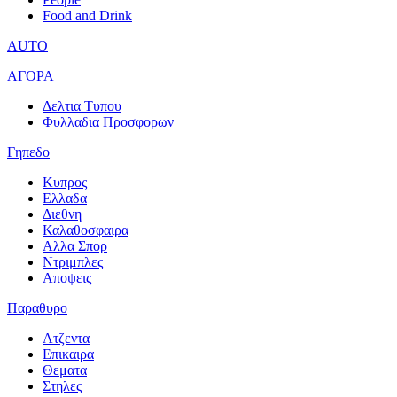
Food and Drink
AUTO
ΑΓΟΡΑ
Δελτια Τυπου
Φυλλαδια Προσφορων
Γηπεδο
Κυπρος
Ελλαδα
Διεθνη
Καλαθοσφαιρα
Αλλα Σπορ
Ντριμπλες
Αποψεις
Παραθυρο
Ατζεντα
Επικαιρα
Θεματα
Στηλες