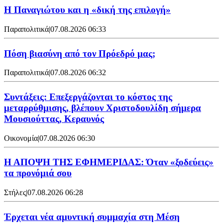
Η Παναγιώτου και η «δική της επιλογή»
Παραπολιτικά
|
07.08.2026 06:33
Πόση βιασύνη από τον Πρόεδρό μας;
Παραπολιτικά
|
07.08.2026 06:32
Συντάξεις: Επεξεργάζονται το κόστος της
μεταρρύθμισης, βλέπουν Χριστοδουλίδη σήμερα
Μουσιούττας, Κεραυνός
Οικονομία
|
07.08.2026 06:30
Η ΑΠΟΨΗ ΤΗΣ ΕΦΗΜΕΡΙΔΑΣ: Όταν «ξοδεύεις»
τα προνόμιά σου
Στήλες
|
07.08.2026 06:28
Έρχεται νέα αμυντική συμμαχία στη Μέση