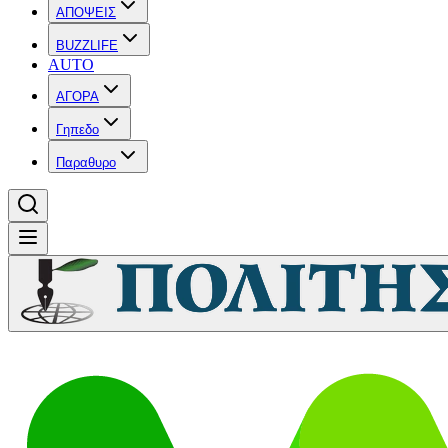
ΑΠΟΨΕΙΣ
BUZZLIFE
AUTO
ΑΓΟΡΑ
Γηπεδο
Παραθυρο