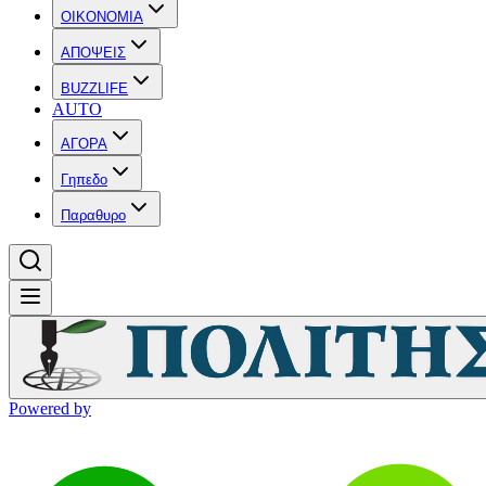
OIKONOMIA
ΑΠΟΨΕΙΣ
BUZZLIFE
AUTO
ΑΓΟΡΑ
Γηπεδο
Παραθυρο
Powered by