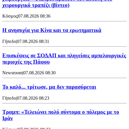
χειρουργικό τραπέζι (βίντεο)
Κόσμος
|
07.08.2026 08:36
Η ανησυχία για Κίνα και τα ερωτηματικά
Γήπεδο
|
07.08.2026 08:31
Επισκέψεις σε ΣΟΔΑΠ και πληγείσες αμπελουργικές
περιοχές της Πάφου
Newsroom
|
07.08.2026 08:30
Το καλό... τρίτωσε, μα δεν παρασύρεται
Γήπεδο
|
07.08.2026 08:23
Τραμπ: «Τελειώνει πολύ σύντομα ο πόλεμος με το
Ιράν