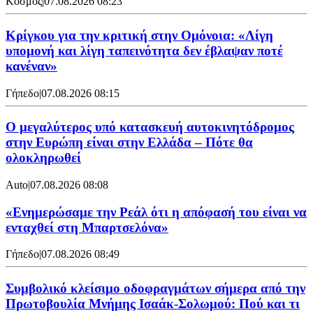
Κόσμος
|
07.08.2026 08:23
Κρίγκου για την κριτική στην Ομόνοια: «Λίγη
υπομονή και λίγη ταπεινότητα δεν έβλαψαν ποτέ
κανέναν»
Γήπεδο
|
07.08.2026 08:15
Ο μεγαλύτερος υπό κατασκευή αυτοκινητόδρομος
στην Ευρώπη είναι στην Ελλάδα – Πότε θα
ολοκληρωθεί
Auto
|
07.08.2026 08:08
«Ενημερώσαμε την Ρεάλ ότι η απόφασή του είναι να
ενταχθεί στη Μπαρτσελόνα»
Γήπεδο
|
07.08.2026 08:49
Συμβολικό κλείσιμο οδοφραγμάτων σήμερα από την
Πρωτοβουλία Μνήμης Ισαάκ-Σολωμού: Πού και τι