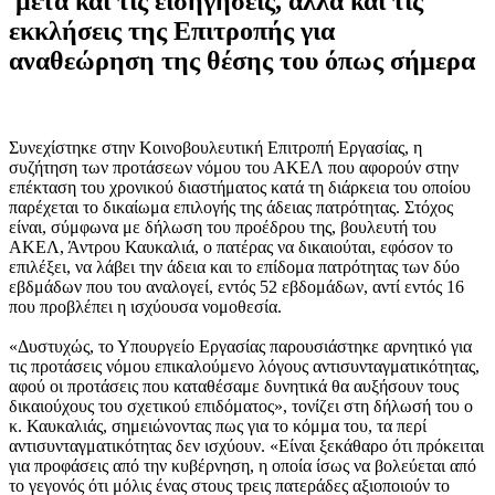
μετά και τις εισηγήσεις, αλλά και τις
εκκλήσεις της Επιτροπής για
αναθεώρηση της θέσης του όπως σήμερα
Συνεχίστηκε στην Κοινοβουλευτική Επιτροπή Εργασίας, η
συζήτηση των προτάσεων νόμου του ΑΚΕΛ που αφορούν στην
επέκταση του χρονικού διαστήματος κατά τη διάρκεια του οποίου
παρέχεται το δικαίωμα επιλογής της άδειας πατρότητας. Στόχος
είναι, σύμφωνα με δήλωση του προέδρου της, βουλευτή του
ΑΚΕΛ, Άντρου Καυκαλιά, ο πατέρας να δικαιούται, εφόσον το
επιλέξει, να λάβει την άδεια και το επίδομα πατρότητας των δύο
εβδμάδων που του αναλογεί, εντός 52 εβδομάδων, αντί εντός 16
που προβλέπει η ισχύουσα νομοθεσία.
«Δυστυχώς, το Υπουργείο Εργασίας παρουσιάστηκε αρνητικό για
τις προτάσεις νόμου επικαλούμενο λόγους αντισυνταγματικότητας,
αφού οι προτάσεις που καταθέσαμε δυνητικά θα αυξήσουν τους
δικαιούχους του σχετικού επιδόματος», τονίζει στη δήλωσή του ο
κ. Καυκαλιάς, σημειώνοντας πως για το κόμμα του, τα περί
αντισυνταγματικότητας δεν ισχύουν. «Είναι ξεκάθαρο ότι πρόκειται
για προφάσεις από την κυβέρνηση, η οποία ίσως να βολεύεται από
το γεγονός ότι μόλις ένας στους τρεις πατεράδες αξιοποιούν το