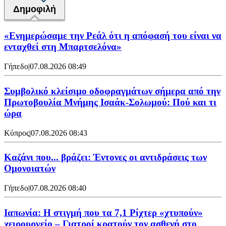
Δημοφιλή
«Ενημερώσαμε την Ρεάλ ότι η απόφασή του είναι να
ενταχθεί στη Μπαρτσελόνα»
Γήπεδο
|
07.08.2026 08:49
Συμβολικό κλείσιμο οδοφραγμάτων σήμερα από την
Πρωτοβουλία Μνήμης Ισαάκ-Σολωμού: Πού και τι
ώρα
Κύπρος
|
07.08.2026 08:43
Καζάνι που... βράζει: Έντονες οι αντιδράσεις των
Ομονοιατών
Γήπεδο
|
07.08.2026 08:40
Ιαπωνία: Η στιγμή που τα 7,1 Ρίχτερ «χτυπούν»
χειρουργείο – Γιατροί κρατούν τον ασθενή στο