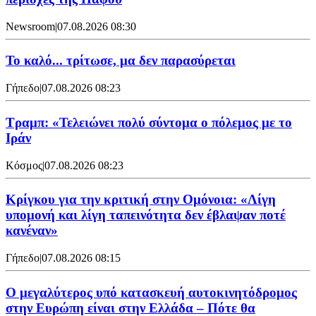
Newsroom
|
07.08.2026 08:30
Το καλό... τρίτωσε, μα δεν παρασύρεται
Γήπεδο
|
07.08.2026 08:23
Τραμπ: «Τελειώνει πολύ σύντομα ο πόλεμος με το
Ιράν
Κόσμος
|
07.08.2026 08:23
Κρίγκου για την κριτική στην Ομόνοια: «Λίγη
υπομονή και λίγη ταπεινότητα δεν έβλαψαν ποτέ
κανέναν»
Γήπεδο
|
07.08.2026 08:15
Ο μεγαλύτερος υπό κατασκευή αυτοκινητόδρομος
στην Ευρώπη είναι στην Ελλάδα – Πότε θα