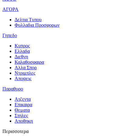
ΑΓΟΡΑ
Δελτια Τυπου
Φυλλαδια Προσφορων
Γηπεδο
Κυπρος
Ελλαδα
Διεθνη
Καλαθοσφαιρα
Αλλα Σπορ
Ντριμπλες
Αποψεις
Παραθυρο
Ατζεντα
Επικαιρα
Θεματα
Στηλες
Αποθηκη
Περισσοτερα