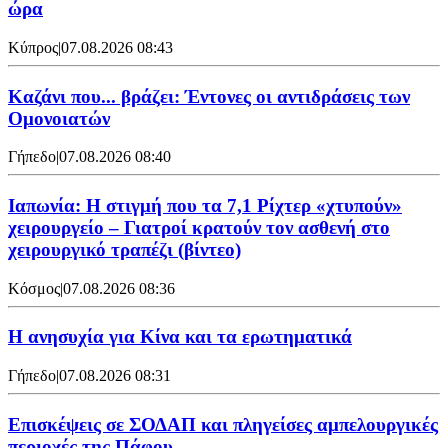
ώρα
Κύπρος
|
07.08.2026 08:43
Καζάνι που... βράζει: Έντονες οι αντιδράσεις των
Ομονοιατών
Γήπεδο
|
07.08.2026 08:40
Ιαπωνία: Η στιγμή που τα 7,1 Ρίχτερ «χτυπούν»
χειρουργείο – Γιατροί κρατούν τον ασθενή στο
χειρουργικό τραπέζι (βίντεο)
Κόσμος
|
07.08.2026 08:36
Η ανησυχία για Κίνα και τα ερωτηματικά
Γήπεδο
|
07.08.2026 08:31
Επισκέψεις σε ΣΟΔΑΠ και πληγείσες αμπελουργικές
περιοχές της Πάφου