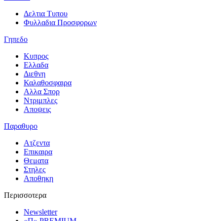
Δελτια Τυπου
Φυλλαδια Προσφορων
Γηπεδο
Κυπρος
Ελλαδα
Διεθνη
Καλαθοσφαιρα
Αλλα Σπορ
Ντριμπλες
Αποψεις
Παραθυρο
Ατζεντα
Επικαιρα
Θεματα
Στηλες
Αποθηκη
Περισσοτερα
Newsletter
«Π» PREMIUM