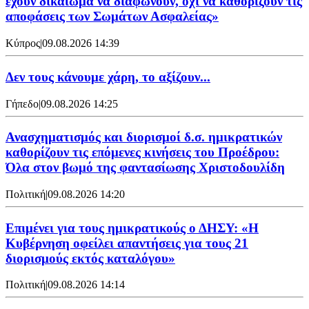
έχουν δικαίωμα να διαφωνούν, όχι να καθορίζουν τις
αποφάσεις των Σωμάτων Ασφαλείας»
Κύπρος
|
09.08.2026 14:39
Δεν τους κάνουμε χάρη, το αξίζουν...
Γήπεδο
|
09.08.2026 14:25
Ανασχηματισμός και διορισμοί δ.σ. ημικρατικών
καθορίζουν τις επόμενες κινήσεις του Προέδρου:
Όλα στον βωμό της φαντασίωσης Χριστοδουλίδη
Πολιτική
|
09.08.2026 14:20
Επιμένει για τους ημικρατικούς ο ΔΗΣΥ: «Η
Κυβέρνηση οφείλει απαντήσεις για τους 21
διορισμούς εκτός καταλόγου»
Πολιτική
|
09.08.2026 14:14