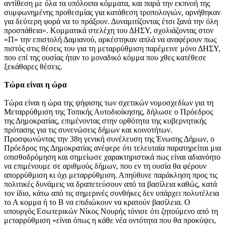
αντίθεση με όλα τα υπόλοιπα κόμματα, και παρά την εκπνοή της
συμφωνημένης προθεσμίας για κατάθεση τροπολογιών, αρνήθηκαν
για δεύτερη φορά να το πράξουν. Δυναμιτίζοντας έτσι ξανά την όλη
προσπάθεια». Κομματικά στελέχη του ΔΗΣΥ, σχολιάζοντας στον
«Π» την επιστολή Δαμιανού, αρκέστηκαν απλά να αναφέρουν πως
πιστός στις θέσεις του για τη μεταρρύθμιση παρέμεινε μόνο ΔΗΣΥ,
που επί της ουσίας ήταν το μοναδικό κόμμα που χθες κατέθεσε
ξεκάθαρες θέσεις.
Τώρα είναι η ώρα
Τώρα είναι η ώρα της ψήφισης των σχετικών νομοσχεδίων για τη
Μεταρρύθμιση της Τοπικής Αυτοδιοίκησης, δήλωσε ο Πρόεδρος
της Δημοκρατίας, επιμένοντας στην ορθότητα της κυβερνητικής
πρότασης για τις συνενώσεις δήμων και κοινοτήτων.
Προσφωνώντας την 38η γενική συνέλευση της Ένωσης Δήμων, ο
Πρόεδρος της Δημοκρατίας ανέφερε ότι τελευταία παρατηρείται μια
οπισθοδρόμηση και σημείωσε χαρακτηριστικά πως είναι αδιανόητο
να επιμένουμε σε αριθμούς δήμων, που εν τη ουσία θα φέρουν
απορρύθμιση κι όχι μεταρρύθμιση. Απηύθυνε παράκληση προς τις
πολιτικές δυνάμεις να δραπετεύσουν από τα βασίλεια καθώς, κατά
τον ίδιο, κάτω από τις σημερινές συνθήκες δεν υπάρχει πολυτέλεια
το Α κομμα ή το Β να επιδιώκουν να κρατούν βασίλεια. Ο
υπουργός Εσωτερικών Νίκος Νουρής τόνισε ότι ζητούμενο από τη
μεταρρύθμιση «είναι όπως η κάθε νέα οντότητα που θα προκύψει,