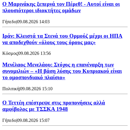
Ο Μαρινάκης ξεπερνά τον Πέρεθ! - Αυτοί είναι οι
πλουσιότεροι ιδιοκτήτες ομάδων
Γήπεδο
|
09.08.2026 14:03
Ιράν: Κλειστά τα Στενά του Ορμούζ μέχρι οι ΗΠΑ
να αποδεχθούν «όλους τους όρους μας»
Κόσμος
|
09.08.2026 13:56
Μενέλαος Μενελάου: Στόχος η επανέναρξη των
συνομιλιών – «Η βάση λύσης του Κυπριακού είναι
το ομοσπονδιακό πλαίσιο»
Πολιτική
|
09.08.2026 15:10
Ο Τεττέη επέστρεψε στις προπονήσεις αλλά
αμφίβολος με ΤΣΣΚΑ 1948
Γήπεδο
|
09.08.2026 15:07