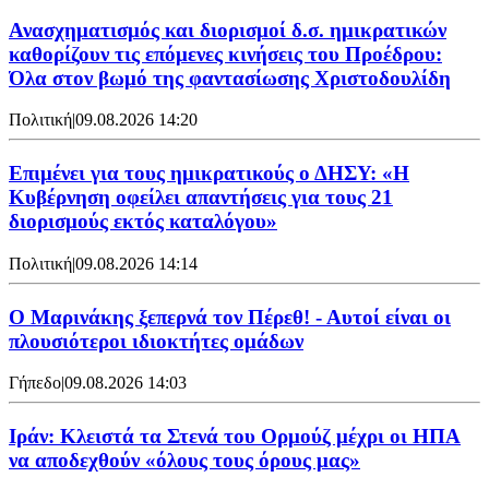
Ανασχηματισμός και διορισμοί δ.σ. ημικρατικών
καθορίζουν τις επόμενες κινήσεις του Προέδρου:
Όλα στον βωμό της φαντασίωσης Χριστοδουλίδη
Πολιτική
|
09.08.2026 14:20
Επιμένει για τους ημικρατικούς ο ΔΗΣΥ: «Η
Κυβέρνηση οφείλει απαντήσεις για τους 21
διορισμούς εκτός καταλόγου»
Πολιτική
|
09.08.2026 14:14
Ο Μαρινάκης ξεπερνά τον Πέρεθ! - Αυτοί είναι οι
πλουσιότεροι ιδιοκτήτες ομάδων
Γήπεδο
|
09.08.2026 14:03
Ιράν: Κλειστά τα Στενά του Ορμούζ μέχρι οι ΗΠΑ
να αποδεχθούν «όλους τους όρους μας»