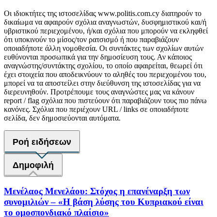
Οι ιδιοκτήτες της ιστοσελίδας www.politis.com.cy διατηρούν το
δικαίωμα να αφαιρούν σχόλια αναγνωστών, δυσφημιστικού και/ή
υβριστικού περιεχομένου, ή/και σχόλια που μπορούν να εκληφθεί
ότι υποκινούν το μίσος/τον ρατσισμό ή που παραβιάζουν
οποιαδήποτε άλλη νομοθεσία. Οι συντάκτες των σχολίων αυτών
ευθύνονται προσωπικά για την δημοσίευση τους. Αν κάποιος
αναγνώστης/συντάκτης σχολίου, το οποίο αφαιρείται, θεωρεί ότι
έχει στοιχεία που αποδεικνύουν το αληθές του περιεχομένου του,
μπορεί να τα αποστείλει στην διεύθυνση της ιστοσελίδας για να
διερευνηθούν. Προτρέπουμε τους αναγνώστες μας να κάνουν
report / flag σχόλια που πιστεύουν ότι παραβιάζουν τους πιο πάνω
κανόνες. Σχόλια που περιέχουν URL / links σε οποιαδήποτε
σελίδα, δεν δημοσιεύονται αυτόματα.
Ροή ειδήσεων
Δημοφιλή
Μενέλαος Μενελάου: Στόχος η επανέναρξη των
συνομιλιών – «Η βάση λύσης του Κυπριακού είναι
το ομοσπονδιακό πλαίσιο»