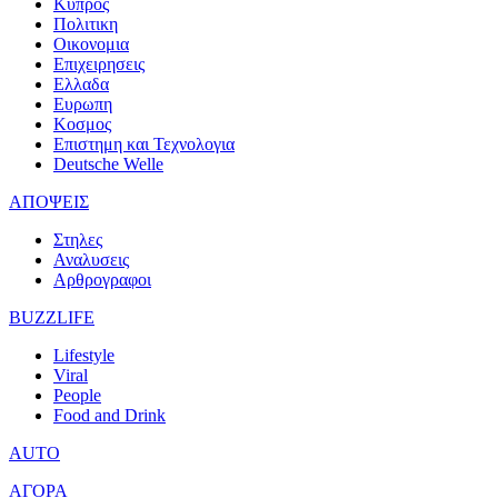
Κυπρος
Πολιτικη
Οικονομια
Επιχειρησεις
Ελλαδα
Ευρωπη
Κοσμος
Επιστημη και Τεχνολογια
Deutsche Welle
ΑΠΟΨΕΙΣ
Στηλες
Αναλυσεις
Αρθρογραφοι
BUZZLIFE
Lifestyle
Viral
People
Food and Drink
AUTO
ΑΓΟΡΑ