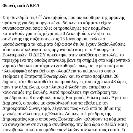
Φωνές από ΑΚΕΛ
ης
Στη συνεδρία της 6
Δεκεμβρίου, που ακολούθησε της ορφανής
πρότασης για δημιουργία πέντε δήμων, τα κόμματα είχαν
συναποφασίσει όπως όλες οι τροπολογίες των κομμάτων
κατατεθούν γραπτώς μέχρι τις 20 Δεκεμβρίου, ενόψει της
συνέχισης της συζήτησης στις 13 Ιανουαρίου, ενώ στο
μεσοδιάστημα τα κόμματα δήλωσαν ότι θα έχουν διαβουλεύσεις,
τόσο στα συλλογικά τους όργανα όσο και με το Υπουργείο
Εσωτερικών. Ο ΔΗΣΥ αρκέστηκε στην κατάθεση επιστολής, το
περιεχόμενο της οποίας επαναλάμβανε τη στήριξη στο κυβερνητικό
νομοσχέδιο και ταυτόχρονα ξεκαθάριζε πως, σε περίπτωση που
πλειοψηφικά οδηγηθεί στην ολομέλεια το κείμενο το οποίο
ετοίμασε η Επιτροπή Εσωτερικών και το οποίο προβλέπει 20
δήμους, τότε θα καταθέσει τις τροπολογίες του μέχρι και 48 ώρες
πριν την ολομέλεια, στα πλαίσια δηλαδή που επιτρέπει ο
κανονισμός της Βουλής. Αυτό προκάλεσε την αντίδραση του
προέδρου της Κοινοβουλευτικής Επιτροπής Εσωτερικών Άριστου
Δαμιανού, ο οποίος με ανακοίνωσή του τα έβαλε με τον
Δημοκρατικό Συναγερμό, λέγοντας πως «ενώ από το βήμα της
γενικής συνέλευσης της Ένωσης Δήμων, ο Πρόεδρος της
Δημοκρατίας και ο υπουργός Εσωτερικών καλούσαν τα κόμματα
να συνεχίσουν σε πνεύμα συναίνεσης, την ίδια ώρα ο ΔΗΣΥ και η
κοινοβουλευτική του ομάδα επανέλαβαν τον κακό τους εαυτό. Σε