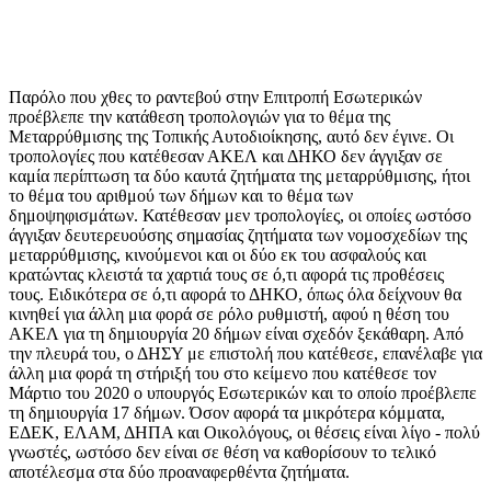
Παρόλο που χθες το ραντεβού στην Επιτροπή Εσωτερικών
προέβλεπε την κατάθεση τροπολογιών για το θέμα της
Μεταρρύθμισης της Τοπικής Αυτοδιοίκησης, αυτό δεν έγινε. Οι
τροπολογίες που κατέθεσαν ΑΚΕΛ και ΔΗΚΟ δεν άγγιξαν σε
καμία περίπτωση τα δύο καυτά ζητήματα της μεταρρύθμισης, ήτοι
το θέμα του αριθμού των δήμων και το θέμα των
δημοψηφισμάτων. Κατέθεσαν μεν τροπολογίες, οι οποίες ωστόσο
άγγιξαν δευτερευούσης σημασίας ζητήματα των νομοσχεδίων της
μεταρρύθμισης, κινούμενοι και οι δύο εκ του ασφαλούς και
κρατώντας κλειστά τα χαρτιά τους σε ό,τι αφορά τις προθέσεις
τους. Ειδικότερα σε ό,τι αφορά το ΔΗΚΟ, όπως όλα δείχνουν θα
κινηθεί
για άλλη μια φορά σε ρόλο ρυθμιστή, αφού η θέση του
ΑΚΕΛ για τη δημιουργία 20 δήμων είναι σχεδόν ξεκάθαρη. Από
την πλευρά του, ο ΔΗΣΥ με επιστολή που κατέθεσε, επανέλαβε για
άλλη μια φορά τη στήριξή του στο κείμενο που κατέθεσε τον
Μάρτιο του 2020 ο υπουργός Εσωτερικών και το οποίο προέβλεπε
τη δημιουργία 17 δήμων. Όσον αφορά τα μικρότερα κόμματα,
ΕΔΕΚ, ΕΛΑΜ, ΔΗΠΑ και Οικολόγους, οι θέσεις είναι λίγο - πολύ
γνωστές, ωστόσο δεν είναι σε θέση να καθορίσουν το τελικό
αποτέλεσμα στα δύο προαναφερθέντα ζητήματα.