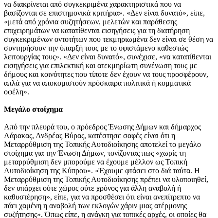
να διακρίνεται από συγκεκριμένα χαρακτηριστικά που να
βασίζονται σε επιστημονικά κριτήρια». «Δεν είναι δυνατό», είπε,
«μετά από χρόνια συζητήσεων, μελετών και παράθεσης
επιχειρημάτων να κατατίθενται εισηγήσεις για τη διατήρηση
συγκεκριμένων οντοτήτων που τεκμηριωμένα δεν είναι σε θέση να
συντηρήσουν την ύπαρξή τους με το υφιστάμενο καθεστώς
λειτουργίας τους». «Δεν είναι δυνατό», συνέχισε, «να κατατίθενται
εισηγήσεις για επιλεκτική και ατεκμηρίωτη συνένωση τους με
δήμους και κοινότητες που τίποτε δεν έχουν να τους προσφέρουν,
απλά για να αποκομιστούν πρόσκαιρα πολιτικά ή κομματικά
οφέλη».
Μ
εγάλο στοίχημα
Από την πλευρά του, ο πρόεδρος Ένωσης Δήμων και δήμαρχος
Λάρακας, Ανδρέας Βύρας, κατέστησε σαφές είναι ότι η
Μεταρρύθμιση της Τοπικής Αυτοδιοίκησης αποτελεί το μεγάλο
στοίχημα για την Ένωση Δήμων, τονίζοντας πως «χωρίς τη
μεταρρύθμιση δεν μπορούμε να έχουμε μέλλον ως Τοπική
Αυτοδιοίκηση της Κύπρου». «Έχουμε φτάσει στο διά ταύτα. Η
Μεταρρύθμιση της Τοπικής Αυτοδιοίκησης πρέπει να υλοποιηθεί,
δεν υπάρχει ούτε χώρος ούτε χρόνος για άλλη αναβολή ή
καθυστέρηση», είπε, για να προσθέσει ότι είναι ανεπίτρεπτο να
πάει χαμένη η αναβολή των εκλογών χάριν μιας ατέρμονης
συζήτησης». Όπως είπε, η ανάγκη για τοπικές αρχές, οι οποίες θα