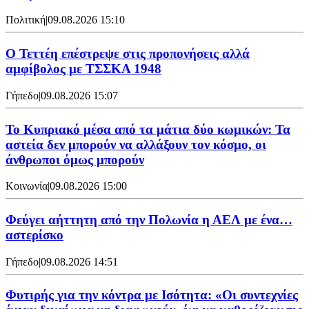
Πολιτική
|
09.08.2026 15:10
Ο Τεττέη επέστρεψε στις προπονήσεις αλλά
αμφίβολος με ΤΣΣΚΑ 1948
Γήπεδο
|
09.08.2026 15:07
Το Κυπριακό μέσα από τα μάτια δύο κωμικών: Τα
αστεία δεν μπορούν να αλλάξουν τον κόσμο, οι
άνθρωποι όμως μπορούν
Κοινωνία
|
09.08.2026 15:00
Φεύγει αήττητη από την Πολωνία η ΑΕΛ με ένα…
αστερίσκο
Γήπεδο
|
09.08.2026 14:51
Φυτιρής για την κόντρα με Ισότητα: «Οι συντεχνίες