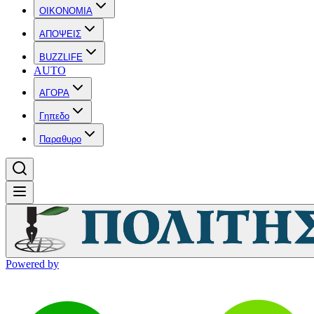
OIKONOMIA
ΑΠΟΨΕΙΣ
BUZZLIFE
AUTO
ΑΓΟΡΑ
Γηπεδο
Παραθυρο
Powered by