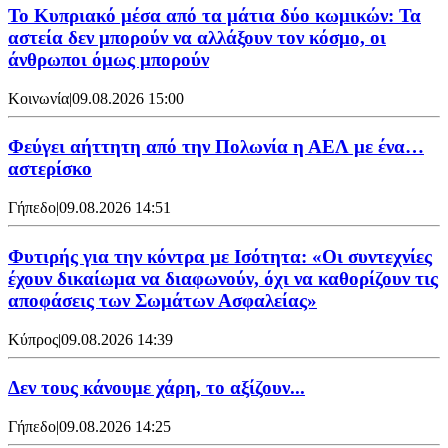
Το Κυπριακό μέσα από τα μάτια δύο κωμικών: Τα
αστεία δεν μπορούν να αλλάξουν τον κόσμο, οι
άνθρωποι όμως μπορούν
Κοινωνία
|
09.08.2026 15:00
Φεύγει αήττητη από την Πολωνία η ΑΕΛ με ένα…
αστερίσκο
Γήπεδο
|
09.08.2026 14:51
Φυτιρής για την κόντρα με Ισότητα: «Οι συντεχνίες
έχουν δικαίωμα να διαφωνούν, όχι να καθορίζουν τις
αποφάσεις των Σωμάτων Ασφαλείας»
Κύπρος
|
09.08.2026 14:39
Δεν τους κάνουμε χάρη, το αξίζουν...
Γήπεδο
|
09.08.2026 14:25