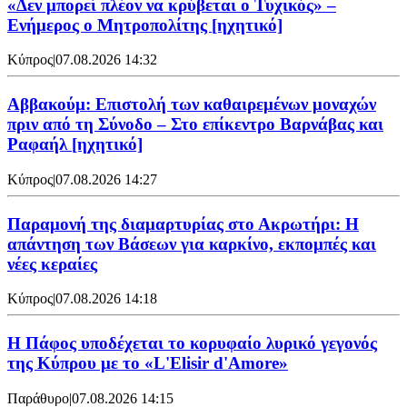
«Δεν μπορεί πλέον να κρύβεται ο Τυχικός» –
Ενήμερος ο Μητροπολίτης [ηχητικό]
Κύπρος
|
07.08.2026 14:32
Αββακούμ: Επιστολή των καθαιρεμένων μοναχών
πριν από τη Σύνοδο – Στο επίκεντρο Βαρνάβας και
Ραφαήλ [ηχητικό]
Κύπρος
|
07.08.2026 14:27
Παραμονή της διαμαρτυρίας στο Ακρωτήρι: Η
απάντηση των Βάσεων για καρκίνο, εκπομπές και
νέες κεραίες
Κύπρος
|
07.08.2026 14:18
Η Πάφος υποδέχεται το κορυφαίο λυρικό γεγονός
της Κύπρου με το «L'Elisir d'Amore»
Παράθυρο
|
07.08.2026 14:15