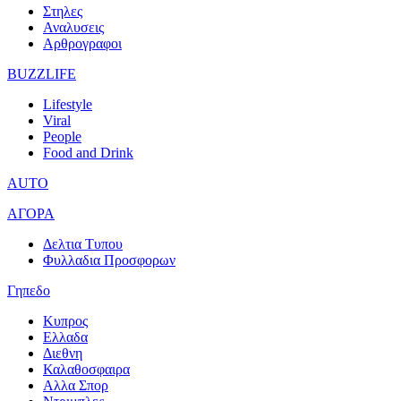
Στηλες
Αναλυσεις
Αρθρογραφοι
BUZZLIFE
Lifestyle
Viral
People
Food and Drink
AUTO
ΑΓΟΡΑ
Δελτια Τυπου
Φυλλαδια Προσφορων
Γηπεδο
Κυπρος
Ελλαδα
Διεθνη
Καλαθοσφαιρα
Αλλα Σπορ