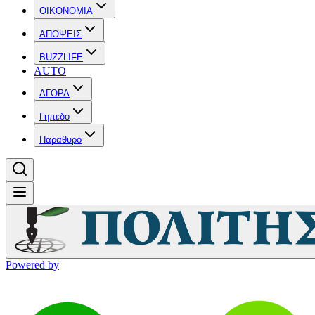
OIKONOMIA
ΑΠΟΨΕΙΣ
BUZZLIFE
AUTO
ΑΓΟΡΑ
Γηπεδο
Παραθυρο
Powered by