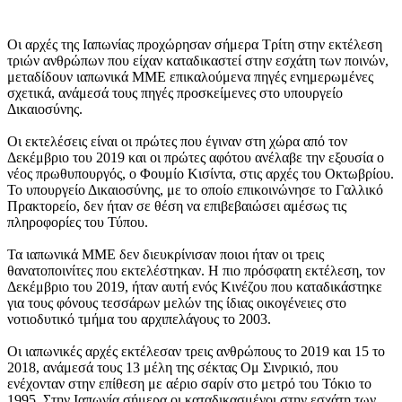
Οι αρχές της Ιαπωνίας προχώρησαν σήμερα Τρίτη στην εκτέλεση
τριών ανθρώπων που είχαν καταδικαστεί στην εσχάτη των ποινών,
μεταδίδουν ιαπωνικά ΜΜΕ επικαλούμενα πηγές ενημερωμένες
σχετικά, ανάμεσά τους πηγές προσκείμενες στο υπουργείο
Δικαιοσύνης.
Οι εκτελέσεις είναι οι πρώτες που έγιναν στη χώρα από τον
Δεκέμβριο του 2019 και οι πρώτες αφότου ανέλαβε την εξουσία ο
νέος πρωθυπουργός, ο Φουμίο Κισίντα, στις αρχές του Οκτωβρίου.
Το υπουργείο Δικαιοσύνης, με το οποίο επικοινώνησε το Γαλλικό
Πρακτορείο, δεν ήταν σε θέση να επιβεβαιώσει αμέσως τις
πληροφορίες του Τύπου.
Τα ιαπωνικά ΜΜΕ δεν διευκρίνισαν ποιοι ήταν οι τρεις
θανατοποινίτες που εκτελέστηκαν. Η πιο πρόσφατη εκτέλεση, τον
Δεκέμβριο του 2019, ήταν αυτή ενός Κινέζου που καταδικάστηκε
για τους φόνους τεσσάρων μελών της ίδιας οικογένειες στο
νοτιοδυτικό τμήμα του αρχιπελάγους το 2003.
Οι ιαπωνικές αρχές εκτέλεσαν τρεις ανθρώπους το 2019 και 15 το
2018, ανάμεσά τους 13 μέλη της σέκτας Ομ Σινρικιό, που
ενέχονταν στην επίθεση με αέριο σαρίν στο μετρό του Τόκιο το
1995. Στην Ιαπωνία σήμερα οι καταδικασμένοι στην εσχάτη των