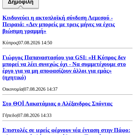
Δημοφιλή
Κινδυνεύει η ακτοπλοϊκή σύνδεση Λεμεσού -
Πειραιά: «Δεν μπορείς με τρεις μήνες να έχεις
βιώσιμη γραμμή»
Κύπρος
|
07.08.2026 14:50
Γιώργος Παπαναστασίου για GSI: «Η Κύπρος δεν
μπορεί να λέει συνεχώς όχι - Να συμμετέχουμε στο
έργο για να μη αποφασίζουν άλλοι για εμάς»
(ηχητικό)
Οικονομία
|
07.08.2026 14:37
Στο ΘΟΪ Λακατάμιας ο Αλέξανδρος Σπόντας
Γήπεδο
|
07.08.2026 14:33
Επιστολές σε ιερείς φέρνουν νέα ένταση στην Πάφο: