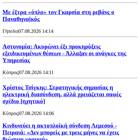
Mε έξτρα «όπλο» τον Γκαρσία στη ρεβάνς ο
Παναθηναϊκός
Γήπεδο
|
07.08.2026 14:14
Αστυνομία: Ακυρώνει έξι προκηρύξεις
εξειδικευμένων θέσεων - Άλλαξαν οι ανάγκες της
Υπηρεσίας
Κύπρος
|
07.08.2026 14:11
Χρίστος Τσίγκης: Στρατηγικής σημασίας η
ηλεκτρική διασύνδεση, αλλά χρειάζεται σαφές
σχέδιο [ηχητικό]
Κύπρος
|
07.08.2026 14:06
Κινδυνεύει η ακτοπλοϊκή σύνδεση Λεμεσού -
Πειραιά: «Δεν μπορείς με τρεις μήνες να έχεις
βιώσιμη γραμμή»