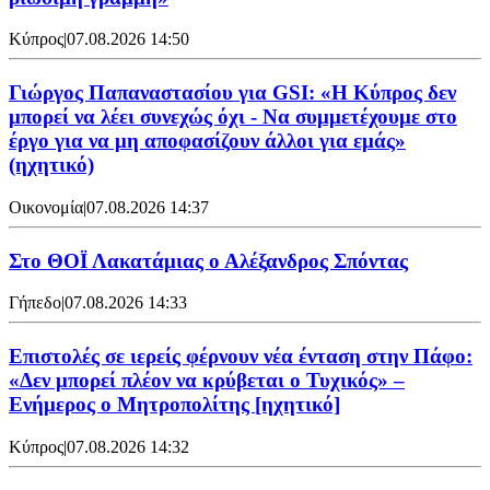
Κύπρος
|
07.08.2026 14:50
Γιώργος Παπαναστασίου για GSI: «Η Κύπρος δεν
μπορεί να λέει συνεχώς όχι - Να συμμετέχουμε στο
έργο για να μη αποφασίζουν άλλοι για εμάς»
(ηχητικό)
Οικονομία
|
07.08.2026 14:37
Στο ΘΟΪ Λακατάμιας ο Αλέξανδρος Σπόντας
Γήπεδο
|
07.08.2026 14:33
Επιστολές σε ιερείς φέρνουν νέα ένταση στην Πάφο:
«Δεν μπορεί πλέον να κρύβεται ο Τυχικός» –
Ενήμερος ο Μητροπολίτης [ηχητικό]
Κύπρος
|
07.08.2026 14:32