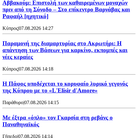
Αββακούμ: Επιστολή των καθαιρεμένων μοναχών
πριν από τη Σύνοδο – Στο επίκεντρο Βαρνάβας και
Ραφαήλ [ηχητικό]
Κύπρος
|
07.08.2026 14:27
Παραμονή της διαμαρτυρίας στο Ακρωτήρι: Η
απάντηση των Βάσεων για καρκίνο, εκπομπές και
νέες κεραίες
Κύπρος
|
07.08.2026 14:18
Η Πάφος υποδέχεται το κορυφαίο λυρικό γεγονός
της Κύπρου με το «L'Elisir d'Amore»
Παράθυρο
|
07.08.2026 14:15
Mε έξτρα «όπλο» τον Γκαρσία στη ρεβάνς ο
Παναθηναϊκός
Γήπεδο
|
07.08.2026 14:14