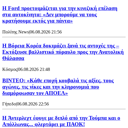
Η Ford προετοιμάζεται για την κινεζική επέλαση
στα αυτοκίνητα: «Δεν μπορούμε να τους
κρατήσουμε εκτός για πάντα»
Πολίτης News
|
06.08.2026 21:56
Η Βόρεια Κορέα δοκιμάζει ξανά τις αντοχές της –
Εκτόξευσε βαλλιστικό πύραυλο προς την Ανατολική
Θάλασσα
Κόσμος
|
06.08.2026 21:48
ΒΙΝΤΕΟ: «Κάθε εποχή κουβαλά τις αξίες, τους
αγώνες, τις νίκες και την κληρονομιά που
διαμόρφωσαν τον ΑΠΟΕΛ»
Γήπεδο
|
06.08.2026 22:56
H Άντερλεχτ έφυγε με διπλό από την Τούμπα και ο
Απόλλωνας... φλερτάρει με ΠΑΟΚ!