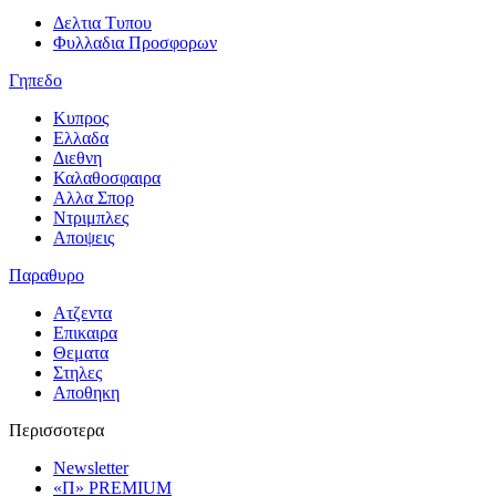
Δελτια Τυπου
Φυλλαδια Προσφορων
Γηπεδο
Κυπρος
Ελλαδα
Διεθνη
Καλαθοσφαιρα
Αλλα Σπορ
Ντριμπλες
Αποψεις
Παραθυρο
Ατζεντα
Επικαιρα
Θεματα
Στηλες
Αποθηκη
Περισσοτερα
Newsletter
«Π» PREMIUM