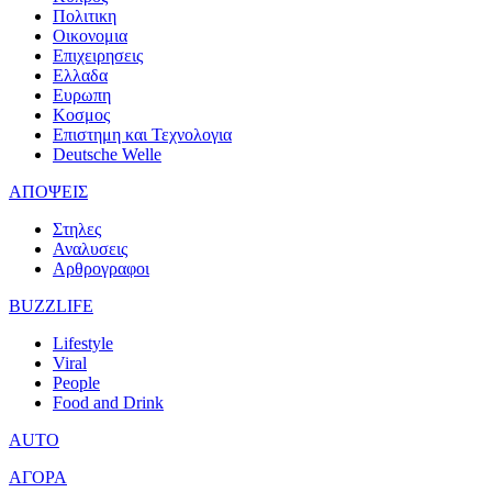
Πολιτικη
Οικονομια
Επιχειρησεις
Ελλαδα
Ευρωπη
Κοσμος
Επιστημη και Τεχνολογια
Deutsche Welle
ΑΠΟΨΕΙΣ
Στηλες
Αναλυσεις
Αρθρογραφοι
BUZZLIFE
Lifestyle
Viral
People
Food and Drink
AUTO
ΑΓΟΡΑ