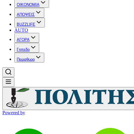
OIKONOMIA
ΑΠΟΨΕΙΣ
BUZZLIFE
AUTO
ΑΓΟΡΑ
Γηπεδο
Παραθυρο
Powered by