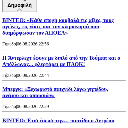
Δημοφιλή
ΒΙΝΤΕΟ: «Κάθε εποχή κουβαλά τις αξίες, τους
αγώνες, τις νίκες και την κληρονομιά που
διαμόρφωσαν τον ΑΠΟΕΛ»
Γήπεδο
|
06.08.2026 22:56
H Άντερλεχτ έφυγε με διπλό από την Τούμπα και ο
Απόλλωνας... φλερτάρει με ΠΑΟΚ!
Γήπεδο
|
06.08.2026 22:44
Μπεργκ: «Ξεχωριστό παιχνίδι λόγω γηπέδου,
ανέμου και απουσιών»
Γήπεδο
|
06.08.2026 22:29
ΒΙΝΤΕΟ: Έτσι έσωσε την… παρτίδα ο Αντρέου