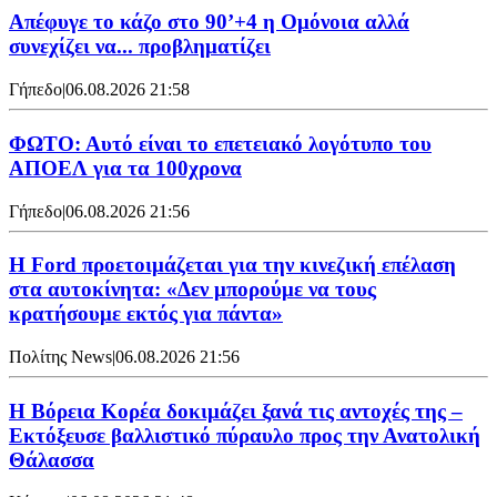
Απέφυγε το κάζο στο 90’+4 η Ομόνοια αλλά
συνεχίζει να... προβληματίζει
Γήπεδο
|
06.08.2026 21:58
ΦΩΤΟ: Αυτό είναι το επετειακό λογότυπο του
ΑΠΟΕΛ για τα 100χρονα
Γήπεδο
|
06.08.2026 21:56
Η Ford προετοιμάζεται για την κινεζική επέλαση
στα αυτοκίνητα: «Δεν μπορούμε να τους
κρατήσουμε εκτός για πάντα»
Πολίτης News
|
06.08.2026 21:56
Η Βόρεια Κορέα δοκιμάζει ξανά τις αντοχές της –
Εκτόξευσε βαλλιστικό πύραυλο προς την Ανατολική
Θάλασσα