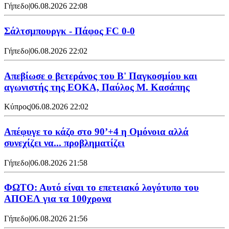
Γήπεδο
|
06.08.2026 22:08
Σάλτσμπουργκ - Πάφος FC 0-0
Γήπεδο
|
06.08.2026 22:02
Απεβίωσε ο βετεράνος του Β' Παγκοσμίου και
αγωνιστής της ΕΟΚΑ, Παύλος Μ. Κασάπης
Κύπρος
|
06.08.2026 22:02
Απέφυγε το κάζο στο 90’+4 η Ομόνοια αλλά
συνεχίζει να... προβληματίζει
Γήπεδο
|
06.08.2026 21:58
ΦΩΤΟ: Αυτό είναι το επετειακό λογότυπο του
ΑΠΟΕΛ για τα 100χρονα
Γήπεδο
|
06.08.2026 21:56