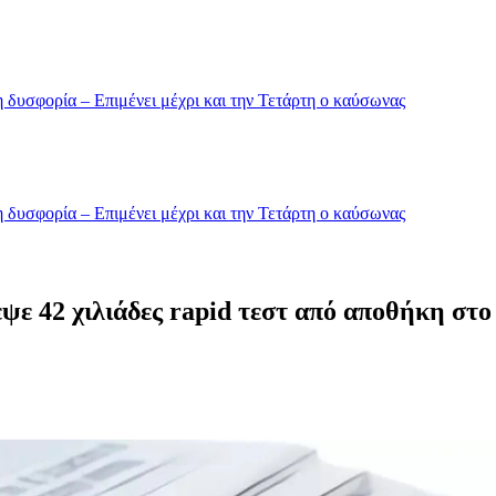
 δυσφορία – Επιμένει μέχρι και την Τετάρτη ο καύσωνας
 δυσφορία – Επιμένει μέχρι και την Τετάρτη ο καύσωνας
ψε 42 χιλιάδες rapid τεστ από αποθήκη στο 