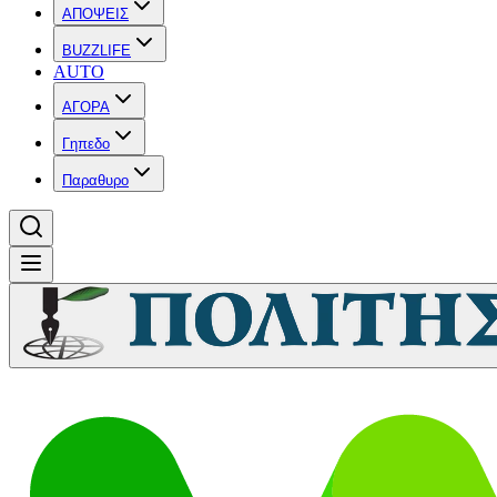
ΑΠΟΨΕΙΣ
BUZZLIFE
AUTO
ΑΓΟΡΑ
Γηπεδο
Παραθυρο