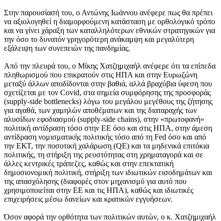
Στην παρουσίασή του, ο Αντώνης Ιωάννου ανέφερε πως θα πρέπει
να αξιολογηθεί η διαμορφούμενη κατάσταση με ορθολογικό τρόπο
και να γίνει χάραξη των καταλληλότερων εθνικών στρατηγικών για
την όσο το δυνατόν γρηγορότερη ανάκαμψη και μεγαλύτερη
εξάλειψη των συνεπειών της πανδημίας.
Από την πλευρά του, ο Μίκης Χατζημιχαήλ ανέφερε ότι τα επίπεδα
πληθωρισμού που επικρατούν στις ΗΠΑ και στην Ευρωζώνη
μεταξύ άλλων αποδίδονται στην βαθιά, αλλά βραχύβια ύφεση που
σχετίζεται με τον Covid, στα σημεία συμφόρησης της προσφοράς
(supply-side bottlenecks) λόγω του μεγάλου μεγέθους της ζήτησης
για αγαθά, των χαμηλών αποθέματων και της διαταραχής των
αλυσίδων εφοδιασμού (supply-side chains), στην «πρωτοφανή»
πολιτική αντίδραση τόσο στην ΕΕ όσο και στις ΗΠΑ, στην άμεση
αντίδραση νομισματικής πολιτικής τόσο από τη Fed όσο και από
την ΕΚΤ, την ποσοτική χαλάρωση (QE) και τα μηδενικά επιτόκια
πολιτικής, τη στήριξη της ρευστότητας στη χρηματαγορά και σε
άλλες κεντρικές τράπεζες, καθώς και στην επεκτατική
δημοσιονομική πολιτική, στήριξη των ιδιωτικών εισοδημάτων και
της απασχόλησης (διαφορές στον μηχανισμό για αυτό που
χρησιμοποιείται στην ΕE και τις ΗΠΑ), καθώς και ιδιωτικές
επιχειρήσεις μέσω δανείων και κρατικών εγγυήσεων.
Όσον αφορά την ορθότητα των πολιτικών αυτών, ο κ. Χατζημιχαήλ