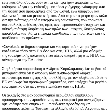
είπε πως όλοι συμφωνούν ότι τα κίνητρα ήταν απαραίτητα και
καθοριστικά για την επίτευξη μιας τόσο γρήγορης ανάκαμψης από
την ύφεση που προκλήθηκε από τον Covid, ενώ υπάρχουν και
πλεονεκτήματα και μειονεκτήματα. Από τη μια τα μέτρα ήταν καλά
για την ανάπτυξη αλλά η υπερβολική ρευστότητα, που προκαλεί
υπερβολικές αυξήσεις στις τιμές των περιουσιακών στοιχείων και
πιθανή απότομη διόρθωση των τιμών των μετοχών, διατηρώντας
παράλληλα χαμηλά τα επιτόκια καταθέσεων των τραπεζών και τις
αποδόσεις των ομολόγων.
«Συνολικά, τα δημοσιονομικά και νομισματικά κίνητρα ήταν
κατάλληλα τόσο στην ΕΑ όσο και στις ΗΠΑ, αλλά μια σύσφιξη
της νομισματικής πολιτικής είναι πλέον απαραίτητη στις ΗΠΑ και
σύντομα για την ΕΑ» είπε.
Στη δική του παρουσίαση ο Ανδρέας Χαραλάμπους είπε τα βασικά
μηνύματα είναι ότι η ανοδική τάση πληθωρισμού διαρκεί
περισσότερο από τις αρχικές προβλέψεις, με τον πληθωρισμό στην
ΕΕ να θεωρείται προσωρινού χαρακτήρα, ενώ υπάρχει ένα μεγάλο
ερωτηματικό στο πώς αντιμετωπίζεται από τις ΗΠΑ.
Οι αλλαγές στο μακροοικονομικό περιβάλλον επιβάλλουν
προσαρμογή, είπε, προσθέτοντας πως επικρατεί μια συνεχιζόμενη
αβεβαιότητα που επιβάλλει μια ευέλικτη προσέγγιση και
προσαρμοστικότητα (δυνατότητα αλλαγής πλεύσης). Λέγοντας πως