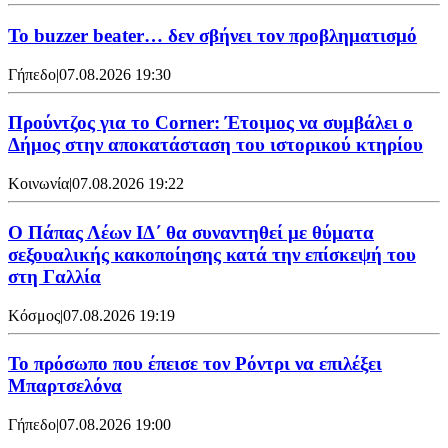
Το buzzer beater… δεν σβήνει τoν προβληματισμό
Γήπεδο
|
07.08.2026 19:30
Προύντζος για το Corner: Έτοιμος να συμβάλει ο
Δήμος στην αποκατάσταση του ιστορικού κτηρίου
Κοινωνία
|
07.08.2026 19:22
Ο Πάπας Λέων ΙΔ΄ θα συναντηθεί με θύματα
σεξουαλικής κακοποίησης κατά την επίσκεψή του
στη Γαλλία
Κόσμος
|
07.08.2026 19:19
Το πρόσωπο που έπεισε τον Ρόντρι να επιλέξει
Μπαρτσελόνα
Γήπεδο
|
07.08.2026 19:00