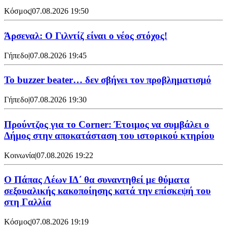
Κόσμος
|
07.08.2026 19:50
Άρσεναλ: Ο Γιλντίζ είναι ο νέος στόχος!
Γήπεδο
|
07.08.2026 19:45
Το buzzer beater… δεν σβήνει τoν προβληματισμό
Γήπεδο
|
07.08.2026 19:30
Προύντζος για το Corner: Έτοιμος να συμβάλει ο
Δήμος στην αποκατάσταση του ιστορικού κτηρίου
Κοινωνία
|
07.08.2026 19:22
Ο Πάπας Λέων ΙΔ΄ θα συναντηθεί με θύματα
σεξουαλικής κακοποίησης κατά την επίσκεψή του
στη Γαλλία
Κόσμος
|
07.08.2026 19:19