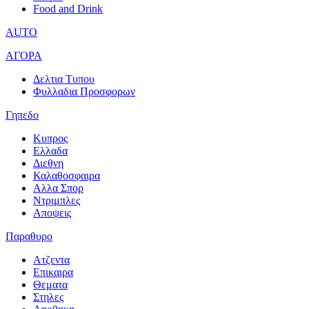
Food and Drink
AUTO
ΑΓΟΡΑ
Δελτια Τυπου
Φυλλαδια Προσφορων
Γηπεδο
Κυπρος
Ελλαδα
Διεθνη
Καλαθοσφαιρα
Αλλα Σπορ
Ντριμπλες
Αποψεις
Παραθυρο
Ατζεντα
Επικαιρα
Θεματα
Στηλες