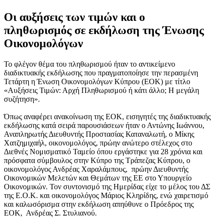
Οι αυξήσεις των τιμών και ο
πληθωρισμός σε εκδήλωση της Ένωσης
Οικονομολόγων
Το φλέγον θέμα του πληθωρισμού ήταν το αντικείμενο
διαδικτυακής εκδήλωσης που πραγματοποίησε την περασμένη
Τετάρτη η Ένωση Οικονομολόγων Κύπρου (ΕΟΚ) με τίτλο
«Αυξήσεις Τιμών: Αρχή Πληθωρισμού ή κάτι άλλο; Η μεγάλη
συζήτηση».
Όπως αναφέρει ανακοίνωση της ΕΟΚ, εισηγητές της διαδικτυακής
εκδήλωσης κατά σειρά παρουσιάσεων ήταν ο Αντώνης Ιωάννου,
Αναπληρωτής Διευθυντής Προστασίας Καταναλωτή, ο Μίκης
Χατζημιχαήλ, οικονομολόγος, πρώην ανώτερο στέλεχος στο
Διεθνές Νομισματικό Ταμείο όπου εργάστηκε για 28 χρόνια και
πρόσφατα σύμβουλος στην Κύπρο της Τράπεζας Κύπρου, ο
οικονομολόγος Ανδρέας Χαραλάμπους, πρώην Διευθυντής
Οικονομικών Μελετών και Θεμάτων της ΕΕ στο Υπουργείο
Οικονομικών. Τον συντονισμό της Ημερίδας είχε το μέλος του ΔΣ
της Ε.Ο.Κ. και οικονομολόγος Μάριος Κληρίδης, ενώ χαιρετισμό
και καλωσόρισμα στην εκδήλωση απηύθυνε ο Πρόεδρος της
ΕΟΚ, Ανδρέας Σ. Στυλιανού.