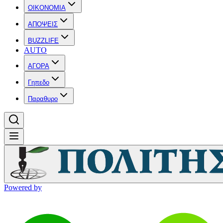
OIKONOMIA
ΑΠΟΨΕΙΣ
BUZZLIFE
AUTO
ΑΓΟΡΑ
Γηπεδο
Παραθυρο
Powered by