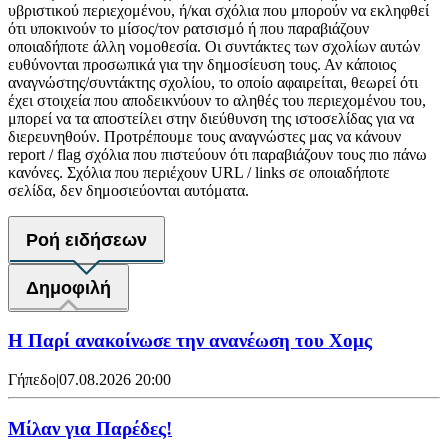
υβριστικού περιεχομένου, ή/και σχόλια που μπορούν να εκληφθεί
ότι υποκινούν το μίσος/τον ρατσισμό ή που παραβιάζουν
οποιαδήποτε άλλη νομοθεσία. Οι συντάκτες των σχολίων αυτών
ευθύνονται προσωπικά για την δημοσίευση τους. Αν κάποιος
αναγνώστης/συντάκτης σχολίου, το οποίο αφαιρείται, θεωρεί ότι
έχει στοιχεία που αποδεικνύουν το αληθές του περιεχομένου του,
μπορεί να τα αποστείλει στην διεύθυνση της ιστοσελίδας για να
διερευνηθούν. Προτρέπουμε τους αναγνώστες μας να κάνουν
report / flag σχόλια που πιστεύουν ότι παραβιάζουν τους πιο πάνω
κανόνες. Σχόλια που περιέχουν URL / links σε οποιαδήποτε
σελίδα, δεν δημοσιεύονται αυτόματα.
Ροή ειδήσεων
Δημοφιλή
Η Παρί ανακοίνωσε την ανανέωση του Χομς
Γήπεδο
|
07.08.2026 20:00
Μίλαν για Παρέδες!