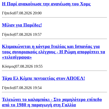
Η Παρί ανακοίνωσε την ανανέωση του Χομς
Γήπεδο
|
07.08.2026 20:00
Μίλαν για Παρέδες!
Γήπεδο
|
07.08.2026 19:57
Κλιμακώνεται η κόντρα Ιταλίας και Ισπανίας για
τους συνοριακούς ελέγχους - Η Ρώμη απορρίπτει τα
«τελεσίγραφα»
Κόσμος
|
07.08.2026 19:55
Τάχα Ελ Κέμπε πενταετίας στον ΑΠΟΕΛ!
Γήπεδο
|
07.08.2026 19:54
Τελειώνει το καλαμπόκι - Στο χαμηλότερο επίπεδο
από το 1980 η παραγωγή στη Γαλλία