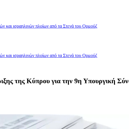
κών και ισραηλινών πλοίων από τα Στενά του Ορμούζ
κών και ισραηλινών πλοίων από τα Στενά του Ορμούζ
ξης της Κύπρου για την 9η Υπουργική Σύν