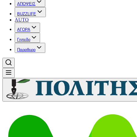
ΑΠΟΨΕΙΣ
BUZZLIFE
AUTO
ΑΓΟΡΑ
Γηπεδο
Παραθυρο