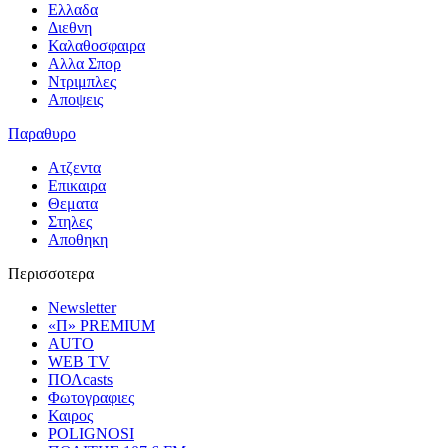
Ελλαδα
Διεθνη
Καλαθοσφαιρα
Αλλα Σπορ
Ντριμπλες
Αποψεις
Παραθυρο
Ατζεντα
Επικαιρα
Θεματα
Στηλες
Αποθηκη
Περισσοτερα
Newsletter
«Π» PREMIUM
AUTO
WEB TV
ΠΟΛcasts
Φωτογραφιες
Καιρος
POLIGNOSI