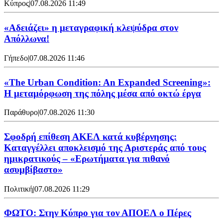
Κύπρος
|
07.08.2026 11:49
«Αδειάζει» η μεταγραφική κλεψύδρα στον
Απόλλωνα!
Γήπεδο
|
07.08.2026 11:46
«The Urban Condition: An Expanded Screening»:
Η μεταμόρφωση της πόλης μέσα από οκτώ έργα
Παράθυρο
|
07.08.2026 11:30
Σφοδρή επίθεση ΑΚΕΛ κατά κυβέρνησης:
Καταγγέλλει αποκλεισμό της Αριστεράς από τους
ημικρατικούς – «Ερωτήματα για πιθανό
ασυμβίβαστο»
Πολιτική
|
07.08.2026 11:29
ΦΩΤΟ: Στην Κύπρο για τον ΑΠΟΕΛ ο Πέρες