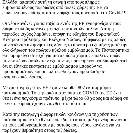
Ελλάδα, απαιτούν αυτή τη στιγμή από τους πλήρως
εμβολιασμένους ταξιδιώτες από άλλες χώρες της ΕΕ να
επιδεικνύουν επίσης κατά την άφιξή τους αρνητικό τεστ Covid-19.
Οι νέοι κανόνες για τα ταξίδια εντός της ΕΕ εναρμονίζουν τους
διαφορετικούς κανόνες μεταξύ των κρατών μελών. Αυτή η
περίοδος ισχύος λαμβάνει υπόψη τις οδηγίες του Ευρωπαϊκού
Κέντρου Πρόληψης και Ελέγχου Νόσων, σύμφωνα με τις οποίες
συνιστώνται αναμνηστικές δόσεις το αργότερο έξι μήνες μετά την
ολοκλήρωση του πρώτου κύκλου εμβολιασμού. Το Πιστοποιητικό
θα παραμείνει σε ισχύ για μια περίοδο χάριτος επιπλέον τριών
μηνών πέραν αυτών των έξι μηνών, προκειμένου να διασφαλιστεί
ότι οι εθνικές εκστρατείες εμβολιασμού μπορούν να
προσαρμοστούν και οι πολίτες θα έχουν πρόσβαση σε
αναμνηστικές δόσεις.
Μέχρι στιγμής, στην ΕΕ έχουν εκδοθεί 807 εκατομμύρια
πιστοποιητικά. Το ψηφιακό πιστοποιητικό COVID της ΕΕ έχει
θέσει ένα παγκόσμιο πρότυπο: μέχρι τώρα 60 χώρες και εδάφη σε
πέντε ηπείρους έχουν ενταχθεί στο σύστημα.
Κατά την εισαγωγή διαφορετικών κανόνων για τη χρήση των
πιστοποιητικών σε εθνικό επίπεδο, τα κράτη μέλη ενθαρρύνονται
να τους ευθυγραμμίσουν με αυτούς τους νέους κανόνες για να
παρέχουν βεβαιότητα στους ταξιδιώτες.