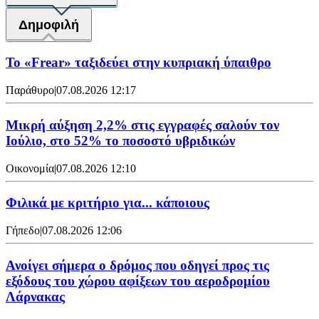
Δημοφιλή
To «Frear» ταξιδεύει στην κυπριακή ύπαιθρο
Παράθυρο
|
07.08.2026 12:17
Μικρή αύξηση 2,2% στις εγγραφές σαλούν τον
Ιούλιο, στο 52% το ποσοστό υβριδικών
Οικονομία
|
07.08.2026 12:10
Φιλικά με κριτήριο για... κάποιους
Γήπεδο
|
07.08.2026 12:06
Ανοίγει σήμερα ο δρόμος που οδηγεί προς τις
εξόδους του χώρου αφίξεων του αεροδρομίου
Λάρνακας