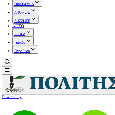
OIKONOMIA
ΑΠΟΨΕΙΣ
BUZZLIFE
AUTO
ΑΓΟΡΑ
Γηπεδο
Παραθυρο
Powered by