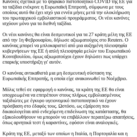
Κανόνες σχετικά με το ψηφιακό πιστοποιητικό COVID της ΕΕ για
τα ταξίδια ενέκρινε η Ευρωπαϊκή Επιτροπή, σύμφωνα με τους
οποίους αυτό θα έχει ισχύ για εννέα μήνες μετά την ολοκλήρωση
του πρωταρχικού εμβολιαστικού προγράμματος. Οι νέοι κανόνες
ισχύουν μόνο για τα διεθνή ταξίδια.
Οι νέοι κανόνες θα είναι δεσμευτικοί για τα 27 κράτη μέλη της ΕΕ
από την 1η Φεβρουαρίου, δήλωσε αξιωματούχος στο Reuters. Ο
κανόνας μπορεί να μπλοκαριστεί από μια αυξημένη πλειοψηφία
κυβερνήσεων της ΕΕ ή απλή πλειοψηφία μελών του Ευρωπαϊκού
Κοινοβουλίου, όμως αξιωματούχοι έχουν δηλώσει πως υπάρχει
επαρκής υποστήριξη γι' αυτόν.
Ο κανόνας αντικαθιστά μια μη δεσμευτική σύσταση της
Ευρωπαϊκής Επιτροπής, η οποία είχε ανακοινωθεί το Νοέμβριο.
Μόλις τεθεί σε εφαρμογή ο κανόνας, τα κράτη της ΕΕ θα είναι
υποχρεωμένα να επιτρέπουν στους πλήρως εμβολιασμένους
ταξιδιώτες με έγκυρο υγειονομικό πιστοποιητικό να έχουν
πρόσβαση στο έδαφός τους. Ωστόσο, ως εξαίρεση που
δικαιολογείται από ενδεχόμενη επιδείνωση της κατάστασης, θα
εξακολουθήσουν να μπορούν να επιβάλλουν περαιτέρω απαιτήσεις,
όπως αρνητικά τεστ ή καραντίνες, εφόσον είναι αναλογικές.
Κράτη της ΕΕ, μεταξύ των οποίων η Ιταλία, η Πορτογαλία και η