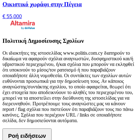
Οικιστικό χωράφι στην Πέγεια
€ 55,000
Πολιτική Δημοσίευσης Σχολίων
Οι ιδιοκτήτες της ιστοσελίδας www.politis.com.cy διατηρούν το
δικαίωμα να αφαιρούν σχόλια αναγνωστών, δυσφημιστικού και/ή
υβριστικού περιεχομένου, ή/και σχόλια που μπορούν να εκληφθεί
ότι υποκινούν το μίσος/τον ρατσισμό ή που παραβιάζουν
οποιαδήποτε άλλη νομοθεσία. Οι συντάκτες των σχολίων αυτών
ευθύνονται προσωπικά για την δημοσίευση τους. Αν κάποιος
αναγνώστης/συντάκτης σχολίου, το οποίο αφαιρείται, θεωρεί ότι
έχει στοιχεία που αποδεικνύουν το αληθές του περιεχομένου του,
μπορεί να τα αποστείλει στην διεύθυνση της ιστοσελίδας για να
διερευνηθούν. Προτρέπουμε τους αναγνώστες μας να κάνουν
report / flag σχόλια που πιστεύουν ότι παραβιάζουν τους πιο πάνω
κανόνες. Σχόλια που περιέχουν URL / links σε οποιαδήποτε
σελίδα, δεν δημοσιεύονται αυτόματα.
Ροή ειδήσεων