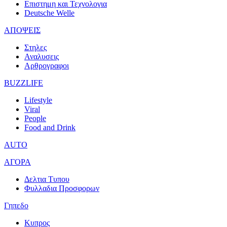
Επιστημη και Τεχνολογια
Deutsche Welle
ΑΠΟΨΕΙΣ
Στηλες
Αναλυσεις
Αρθρογραφοι
BUZZLIFE
Lifestyle
Viral
People
Food and Drink
AUTO
ΑΓΟΡΑ
Δελτια Τυπου
Φυλλαδια Προσφορων
Γηπεδο
Κυπρος