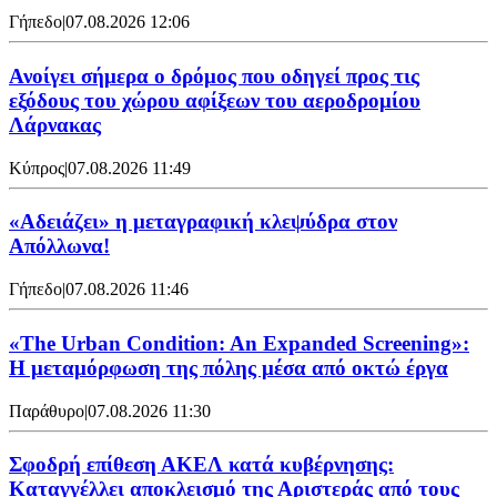
Γήπεδο
|
07.08.2026 12:06
Ανοίγει σήμερα ο δρόμος που οδηγεί προς τις
εξόδους του χώρου αφίξεων του αεροδρομίου
Λάρνακας
Κύπρος
|
07.08.2026 11:49
«Αδειάζει» η μεταγραφική κλεψύδρα στον
Απόλλωνα!
Γήπεδο
|
07.08.2026 11:46
«The Urban Condition: An Expanded Screening»:
Η μεταμόρφωση της πόλης μέσα από οκτώ έργα
Παράθυρο
|
07.08.2026 11:30
Σφοδρή επίθεση ΑΚΕΛ κατά κυβέρνησης:
Καταγγέλλει αποκλεισμό της Αριστεράς από τους