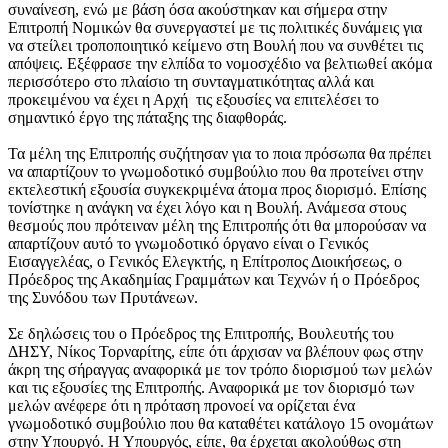
συναίνεση, ενώ με βάση όσα ακούστηκαν και σήμερα στην
Επιτροπή Νομικών θα συνεργαστεί με τις πολιτικές δυνάμεις για
να στείλει τροποποιητικό κείμενο στη Βουλή που να συνθέτει τις
απόψεις. Εξέφρασε την ελπίδα το νομοσχέδιο να βελτιωθεί ακόμα
περισσότερο στο πλαίσιο τη συνταγματικότητας αλλά και
προκειμένου να έχει η Αρχή τις εξουσίες να επιτελέσει το
σημαντικό έργο της πάταξης της διαφθοράς.
Τα μέλη της Επιτροπής συζήτησαν για το ποια πρόσωπα θα πρέπει
να απαρτίζουν το γνωμοδοτικό συμβούλιο που θα προτείνει στην
εκτελεστική εξουσία συγκεκριμένα άτομα προς διορισμό. Επίσης
τονίστηκε η ανάγκη να έχει λόγο και η Βουλή. Ανάμεσα στους
θεσμούς που πρότειναν μέλη της Επιτροπής ότι θα μπορούσαν να
απαρτίζουν αυτό το γνωμοδοτικό όργανο είναι ο Γενικός
Εισαγγελέας, ο Γενικός Ελεγκτής, η Επίτροπος Διοικήσεως, ο
Πρόεδρος της Ακαδημίας Γραμμάτων και Τεχνών ή ο Πρόεδρος
της Συνόδου των Πρυτάνεων.
Σε δηλώσεις του ο Πρόεδρος της Επιτροπής, Βουλευτής του
ΔΗΣΥ, Νίκος Τορναρίτης, είπε ότι άρχισαν να βλέπουν φως στην
άκρη της σήραγγας αναφορικά με τον τρόπο διορισμού των μελών
και τις εξουσίες της Επιτροπής. Αναφορικά με τον διορισμό των
μελών ανέφερε ότι η πρόταση προνοεί να ορίζεται ένα
γνωμοδοτικό συμβούλιο που θα καταθέτει κατάλογο 15 ονομάτων
στην Υπουργό. Η Υπουργός, είπε, θα έρχεται ακολούθως στη