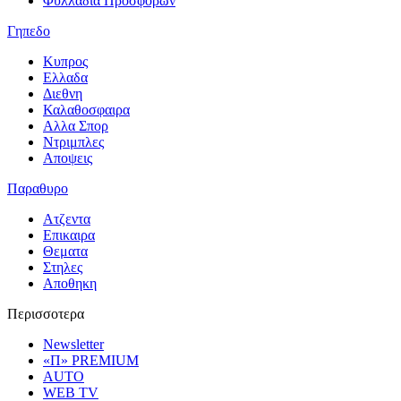
Φυλλαδια Προσφορων
Γηπεδο
Κυπρος
Ελλαδα
Διεθνη
Καλαθοσφαιρα
Αλλα Σπορ
Ντριμπλες
Αποψεις
Παραθυρο
Ατζεντα
Επικαιρα
Θεματα
Στηλες
Αποθηκη
Περισσοτερα
Newsletter
«Π» PREMIUM
AUTO
WEB TV