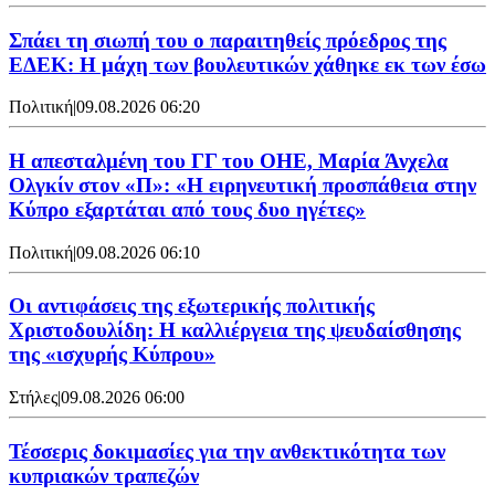
Σπάει τη σιωπή του ο παραιτηθείς πρόεδρος της
ΕΔΕΚ: Η μάχη των βουλευτικών χάθηκε εκ των έσω
Πολιτική
|
09.08.2026 06:20
Η απεσταλμένη του ΓΓ του ΟΗΕ, Μαρία Άνχελα
Ολγκίν στον «Π»: «Η ειρηνευτική προσπάθεια στην
Κύπρο εξαρτάται από τους δυο ηγέτες»
Πολιτική
|
09.08.2026 06:10
Οι αντιφάσεις της εξωτερικής πολιτικής
Χριστοδουλίδη: Η καλλιέργεια της ψευδαίσθησης
της «ισχυρής Κύπρου»
Στήλες
|
09.08.2026 06:00
Τέσσερις δοκιμασίες για την ανθεκτικότητα των
κυπριακών τραπεζών