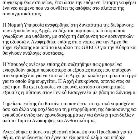
συγκεκριμένων σημείων, έτσι ώστε την επόμενη Τετάρτη να φέρει
ένα νέο κείμενο που να συνθέτει τις απόψεις στο πλαίσιο της
συνταγματικότητας.
Η Νομική Υπηρεσία αναφέρθηκε στη δυνατότητα της διεύρυνσης
των εξουσιών της Αρχής να δέχεται μαρτυρίες από άτομα που
γνωρίζουν μια υπόθεση, με στόχο τη διεύρυνση των ερευνητικών
της εξουσιών. Αναφέρθηκε επίσης ότι ο νόμος για την Αρχή θα
τύχει εξέτασης και από το κλιμάκιο της GRECO για την Κύπρο και
θα γίνουν ανάλογες συστάσεις.
Η Υπουργός ανέφερε επίσης ότι συζητήθηκε πως μπορεί να
ενισχυθούν ακόμα περισσότερο οι εξουσίες αυτές που υπάρχουν
στο νομοσχέδιο για να επιτελεί η Αρχή με καλύτερο τρόπο το έργο
για το οποίο δημιουργείται. Η Αρχή διευκρίνισε, απαντώντας σε
ερώτηση, θα έχει εξουσίες να ερευνά, ωστόσο οι ανακριτικές
εξουσίες εμπίπτουν στον Γενικό Εισαγγελέα με βάση το Σύνταγμα.
Σημείωσε επίσης ότι θα κάνει το παν ώστε το σχετικό νομοσχέδιο
όσο και άλλα νομοσχέδια για τη μεταρρύθμιση της δικαιοσύνης να
εγκριθούν εντός των χρονοδιαγραμμάτων για άντληση κονδυλίων
από το Ταμείο Ανάκαμψης και Ανθεκτικότητας.
Αναφέρθηκε επίσης στη χθεσινή σύσκεψη στο Προεδρικό για το
θέμα, σημειώνοντας ότι έγινε σε εξαιρετικό κλίμα και υπήρξε