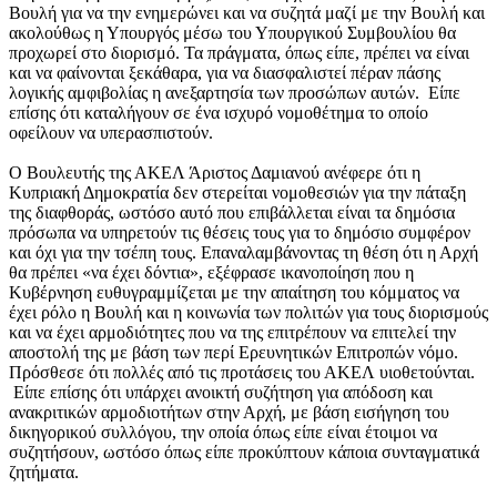
Βουλή για να την ενημερώνει και να συζητά μαζί με την Βουλή και
ακολούθως η Υπουργός μέσω του Υπουργικού Συμβουλίου θα
προχωρεί στο διορισμό. Τα πράγματα, όπως είπε, πρέπει να είναι
και να φαίνονται ξεκάθαρα, για να διασφαλιστεί πέραν πάσης
λογικής αμφιβολίας η ανεξαρτησία των προσώπων αυτών. Είπε
επίσης ότι καταλήγουν σε ένα ισχυρό νομοθέτημα το οποίο
οφείλουν να υπερασπιστούν.
Ο Βουλευτής της ΑΚΕΛ Άριστος Δαμιανού ανέφερε ότι η
Κυπριακή Δημοκρατία δεν στερείται νομοθεσιών για την πάταξη
της διαφθοράς, ωστόσο αυτό που επιβάλλεται είναι τα δημόσια
πρόσωπα να υπηρετούν τις θέσεις τους για το δημόσιο συμφέρον
και όχι για την τσέπη τους. Επαναλαμβάνοντας τη θέση ότι η Αρχή
θα πρέπει «να έχει δόντια», εξέφρασε ικανοποίηση που η
Κυβέρνηση ευθυγραμμίζεται με την απαίτηση του κόμματος να
έχει ρόλο η Βουλή και η κοινωνία των πολιτών για τους διορισμούς
και να έχει αρμοδιότητες που να της επιτρέπουν να επιτελεί την
αποστολή της με βάση των περί Ερευνητικών Επιτροπών νόμο.
Πρόσθεσε ότι πολλές από τις προτάσεις του ΑΚΕΛ υιοθετούνται.
Είπε επίσης ότι υπάρχει ανοικτή συζήτηση για απόδοση και
ανακριτικών αρμοδιοτήτων στην Αρχή, με βάση εισήγηση του
δικηγορικού συλλόγου, την οποία όπως είπε είναι έτοιμοι να
συζητήσουν, ωστόσο όπως είπε προκύπτουν κάποια συνταγματικά
ζητήματα.