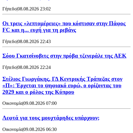
Γήπεδο
|
08.08.2026 23:02
Οι τρεις «λεπτομέρειες» που κόστισαν στην Πάφος
FC και η... ευχή για τη ρεβάνς
Γήπεδο
|
08.08.2026 22:43
Σόου Γκατσίνοβιτς στην πρόβα τζενεράλε της ΑΕΚ
Γήπεδο
|
08.08.2026 22:24
Στέλιος Γιωργάκης, ΓΔ Κεντρικής Τράπεζας στον
«Π»: Έρχεται το ψηφιακό ευρώ, ο ορίζοντας του
2029 και ο ρόλος της Κύπρου
Οικονομία
|
09.08.2026 07:00
Λεφτά για τους μουχτάρηδες υπάρχουν;
Οικονομία
|
09.08.2026 06:30