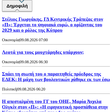
Δημοφιλή
Στέλιος Γιωργάκης, ΓΔ Κεντρικής Τράπεζας στον
«Π»: Έρχεται το ψηφιακό ευρώ, ο ορίζοντας του
2029 και ο ρόλος της Κύπρου
Οικονομία
|
09.08.2026 07:00
Λεφτά για τους μουχτάρηδες υπάρχουν;
Οικονομία
|
09.08.2026 06:30
Σπάει τη σιωπή του ο παραιτηθείς πρόεδρος της
ΕΔΕΚ: Η μάχη των βουλευτικών χάθηκε εκ των έσω
Πολιτική
|
09.08.2026 06:20
Η απεσταλμένη του ΓΓ του ΟΗΕ, Μαρία Άνχελα
Ολγκίν στον «Π»: «Η ειρηνευτική προσπάθεια στην