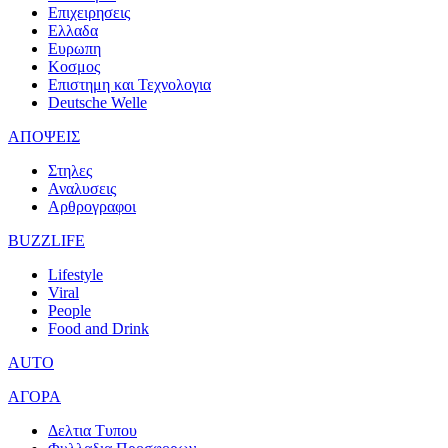
Επιχειρησεις
Ελλαδα
Ευρωπη
Κοσμος
Επιστημη και Τεχνολογια
Deutsche Welle
ΑΠΟΨΕΙΣ
Στηλες
Αναλυσεις
Αρθρογραφοι
BUZZLIFE
Lifestyle
Viral
People
Food and Drink
AUTO
ΑΓΟΡΑ
Δελτια Τυπου