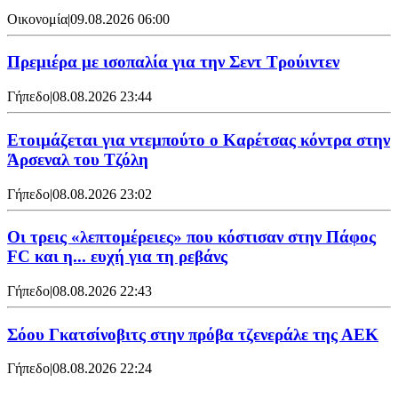
Οικονομία
|
09.08.2026 06:00
Πρεμιέρα με ισοπαλία για την Σεντ Τρούιντεν
Γήπεδο
|
08.08.2026 23:44
Ετοιμάζεται για ντεμπούτο ο Καρέτσας κόντρα στην
Άρσεναλ του Τζόλη
Γήπεδο
|
08.08.2026 23:02
Οι τρεις «λεπτομέρειες» που κόστισαν στην Πάφος
FC και η... ευχή για τη ρεβάνς
Γήπεδο
|
08.08.2026 22:43
Σόου Γκατσίνοβιτς στην πρόβα τζενεράλε της ΑΕΚ
Γήπεδο
|
08.08.2026 22:24