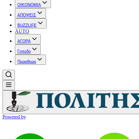
OIKONOMIA
ΑΠΟΨΕΙΣ
BUZZLIFE
AUTO
ΑΓΟΡΑ
Γηπεδο
Παραθυρο
Powered by