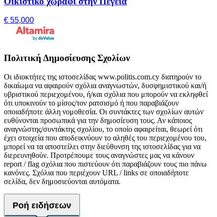
Οικιστικό χωράφι στην Πέγεια
€ 55,000
Πολιτική Δημοσίευσης Σχολίων
Οι ιδιοκτήτες της ιστοσελίδας www.politis.com.cy διατηρούν το
δικαίωμα να αφαιρούν σχόλια αναγνωστών, δυσφημιστικού και/ή
υβριστικού περιεχομένου, ή/και σχόλια που μπορούν να εκληφθεί
ότι υποκινούν το μίσος/τον ρατσισμό ή που παραβιάζουν
οποιαδήποτε άλλη νομοθεσία. Οι συντάκτες των σχολίων αυτών
ευθύνονται προσωπικά για την δημοσίευση τους. Αν κάποιος
αναγνώστης/συντάκτης σχολίου, το οποίο αφαιρείται, θεωρεί ότι
έχει στοιχεία που αποδεικνύουν το αληθές του περιεχομένου του,
μπορεί να τα αποστείλει στην διεύθυνση της ιστοσελίδας για να
διερευνηθούν. Προτρέπουμε τους αναγνώστες μας να κάνουν
report / flag σχόλια που πιστεύουν ότι παραβιάζουν τους πιο πάνω
κανόνες. Σχόλια που περιέχουν URL / links σε οποιαδήποτε
σελίδα, δεν δημοσιεύονται αυτόματα.
Ροή ειδήσεων