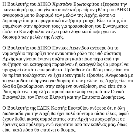
Η Βουλευτής του ΔΗΚΟ Χριστιάνα Ερωτοκρίτου εξέφρασε την
ικανοποίησή της που γίνεται αποδεκτή η επίμονη θέση του ΔΗΚΟ
αναφορικά με το διορισμό των μελών της Αρχής, ώστε να
δημιουργείται μια πραγματικά ανεξάρτητη αρχή. Είπε επίσης ότι
επιμένουν στην πρόταση τους για τροποποίηση του Συντάγματος
ώστε το Κοινοβούλιο να έχει ρόλο λόγο και άποψη για τον
διορισμό των μελών της Αρχής.
Ο Βουλευτής του ΔΗΚΟ Πανίκος Λεωνίδου ανέφερε ότι το
νομοσχέδιο περιορίζει τον ανακριτικό ρόλο της υπό σύσταση
Αρχής και γίνεται έντονη συζήτηση κατά πόσο πέρα από την
συζήτηση και καταγραφή παραπόνου ή καταγγελίας θα μπορεί να
προχωρεί σε κάτι επιπρόσθετο. Πρόσθεσε ότι θέση τους είναι ότι
θα πρέπει τουλάχιστον να έχει ερευνητικές εξουσίες. Αναφορικά με
το γνωμοδοτικό όργανο για διορισμό των μελών της Αρχής είπε ότι
όλα θα ξεκαθαρίσουν στην επόμενη συνεδρίαση, ενώ είπε ότι ο
ίδιος πρότεινε τριμελή επιτροπή αποτελούμενη από τον Γενικό
Εισαγγελέα, τον Γενικό Ελεγκτή και την Επίτροπο Διοικήσεως.
Ο Βουλευτής της ΕΔΕΚ Κωστής Ευσταθίου ανέφερε ότι η όλη
διαδικασία για την Αρχή θα έχει πολύ σύντομα αίσιο τέλος, αφού
έχουν δοθεί ικανές αρμοδιότητες στην Αρχή να προχωρήσει σε
έρευνες και πρόληψη, ενώ εξαρτάται από τον καθένας μας, όπως
είπε, κατά πόσο θα επιτύχει ο θεσμός.