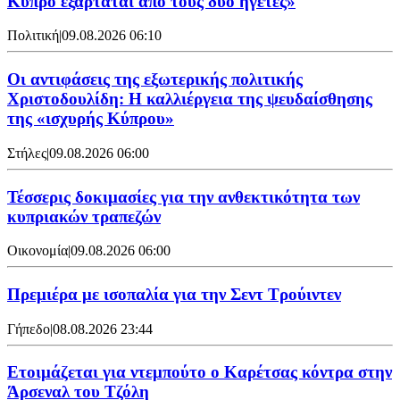
Κύπρο εξαρτάται από τους δυο ηγέτες»
Πολιτική
|
09.08.2026 06:10
Οι αντιφάσεις της εξωτερικής πολιτικής
Χριστοδουλίδη: Η καλλιέργεια της ψευδαίσθησης
της «ισχυρής Κύπρου»
Στήλες
|
09.08.2026 06:00
Τέσσερις δοκιμασίες για την ανθεκτικότητα των
κυπριακών τραπεζών
Οικονομία
|
09.08.2026 06:00
Πρεμιέρα με ισοπαλία για την Σεντ Τρούιντεν
Γήπεδο
|
08.08.2026 23:44
Ετοιμάζεται για ντεμπούτο ο Καρέτσας κόντρα στην
Άρσεναλ του Τζόλη