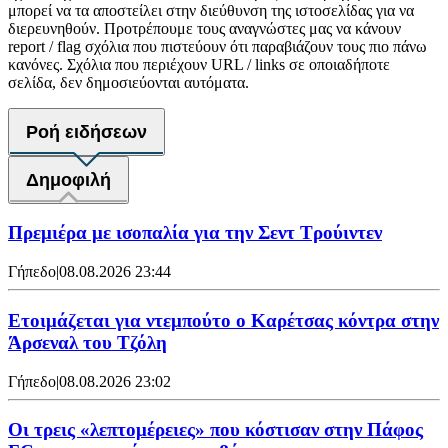
μπορεί να τα αποστείλει στην διεύθυνση της ιστοσελίδας για να
διερευνηθούν. Προτρέπουμε τους αναγνώστες μας να κάνουν
report / flag σχόλια που πιστεύουν ότι παραβιάζουν τους πιο πάνω
κανόνες. Σχόλια που περιέχουν URL / links σε οποιαδήποτε
σελίδα, δεν δημοσιεύονται αυτόματα.
Ροή ειδήσεων
Δημοφιλή
Πρεμιέρα με ισοπαλία για την Σεντ Τρούιντεν
Γήπεδο
|
08.08.2026 23:44
Ετοιμάζεται για ντεμπούτο ο Καρέτσας κόντρα στην
Άρσεναλ του Τζόλη
Γήπεδο
|
08.08.2026 23:02
Οι τρεις «λεπτομέρειες» που κόστισαν στην Πάφος