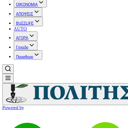
OIKONOMIA
ΑΠΟΨΕΙΣ
BUZZLIFE
AUTO
ΑΓΟΡΑ
Γηπεδο
Παραθυρο
Powered by