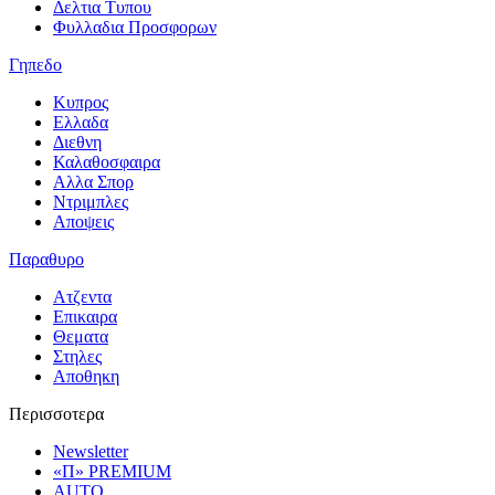
Δελτια Τυπου
Φυλλαδια Προσφορων
Γηπεδο
Κυπρος
Ελλαδα
Διεθνη
Καλαθοσφαιρα
Αλλα Σπορ
Ντριμπλες
Αποψεις
Παραθυρο
Ατζεντα
Επικαιρα
Θεματα
Στηλες
Αποθηκη
Περισσοτερα
Newsletter
«Π» PREMIUM
AUTO