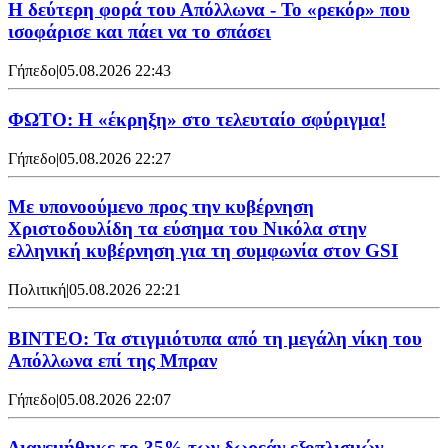
Η δεύτερη φορά του Απόλλωνα - Το «ρεκόρ» που
ισοφάρισε και πάει να το σπάσει
Γήπεδο
|
05.08.2026 22:43
ΦΩΤΟ: Η «έκρηξη» στο τελευταίο σφύριγμα!
Γήπεδο
|
05.08.2026 22:27
Με υπονοούμενο προς την κυβέρνηση
Χριστοδουλίδη τα εύσημα του Νικόλα στην
ελληνική κυβέρνηση για τη συμφωνία στον GSI
Πολιτική
|
05.08.2026 22:21
ΒΙΝΤΕΟ: Τα στιγμιότυπα από τη μεγάλη νίκη του
Απόλλωνα επί της Μπραν
Γήπεδο
|
05.08.2026 22:07
Διανεμήθηκε το 35% των δωρεάν εξοπλισμών