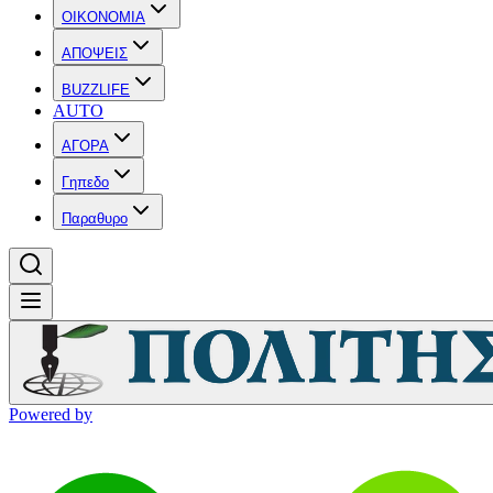
OIKONOMIA
ΑΠΟΨΕΙΣ
BUZZLIFE
AUTO
ΑΓΟΡΑ
Γηπεδο
Παραθυρο
Powered by