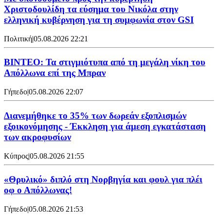
Χριστοδουλίδη τα εύσημα του Νικόλα στην
ελληνική κυβέρνηση για τη συμφωνία στον GSI
Πολιτική
|
05.08.2026 22:21
ΒΙΝΤΕΟ: Τα στιγμιότυπα από τη μεγάλη νίκη του
Απόλλωνα επί της Μπραν
Γήπεδο
|
05.08.2026 22:07
Διανεμήθηκε το 35% των δωρεάν εξοπλισμών
εξοικονόμησης - Έκκληση για άμεση εγκατάσταση
των ακροφυσίων
Κύπρος
|
05.08.2026 21:55
«Θρυλικό» διπλό στη Νορβηγία και φουλ για πλέι
οφ ο Απόλλωνας!
Γήπεδο
|
05.08.2026 21:53