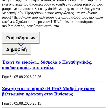
έχει στοιχεία που αποδεικνύουν το αληθές του περιεχομένου του,
μπορεί να τα αποστείλει στην διεύθυνση της ιστοσελίδας για να
διερευνηθούν. Προτρέπουμε τους αναγνώστες μας να κάνουν
report / flag σχόλια που πιστεύουν ότι παραβιάζουν τους πιο πάνω
κανόνες. Σχόλια που περιέχουν URL / links σε οποιαδήποτε
σελίδα, δεν δημοσιεύονται αυτόματα.
Ροή ειδήσεων
Δημοφιλή
Έκανε τα εύκολα... δύσκολα ο Παναθηναϊκός,
αποδοκιμασίες στο φινάλε
Γήπεδο
|
05.08.2026 23:26
Συνεχίζεται το σίριαλ: Η Ρεάλ Μαδρίτης έκανε
βελτιωμένη πρόταση στον Βινίσιους
Γήπεδο
|
05.08.2026 23:15