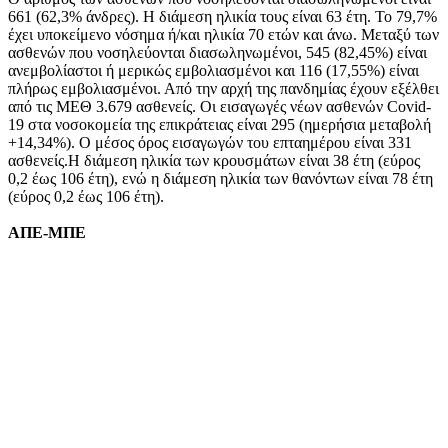
661 (62,3% άνδρες). Η διάμεση ηλικία τους είναι 63 έτη. To 79,7%
έχει υποκείμενο νόσημα ή/και ηλικία 70 ετών και άνω. Μεταξύ των
ασθενών που νοσηλεύονται διασωληνωμένοι, 545 (82,45%) είναι
ανεμβολίαστοι ή μερικώς εμβολιασμένοι και 116 (17,55%) είναι
πλήρως εμβολιασμένοι. Από την αρχή της πανδημίας έχουν εξέλθει
από τις ΜΕΘ 3.679 ασθενείς. Οι εισαγωγές νέων ασθενών Covid-
19 στα νοσοκομεία της επικράτειας είναι 295 (ημερήσια μεταβολή
+14,34%). Ο μέσος όρος εισαγωγών του επταημέρου είναι 331
ασθενείς.Η διάμεση ηλικία των κρουσμάτων είναι 38 έτη (εύρος
0,2 έως 106 έτη), ενώ η διάμεση ηλικία των θανόντων είναι 78 έτη
(εύρος 0,2 έως 106 έτη).
ΑΠΕ-ΜΠΕ