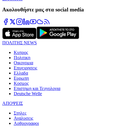
Ακολουθήστε μας στα social media
ΠΟΛΙΤΗΣ NEWS
Κυπρος
Πολιτικη
Οικονομια
Επιχειρησεις
Ελλαδα
Ευρωπη
Κοσμος
Επιστημη και Τεχνολογια
Deutsche Welle
ΑΠΟΨΕΙΣ
Στηλες
Αναλυσεις
Αρθρογραφοι