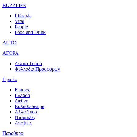
BUZZLIFE
Lifestyle
Viral
People
Food and Drink
AUTO
ΑΓΟΡΑ
Δελτια Τυπου
Φυλλαδια Προσφορων
Γηπεδο
Κυπρος
Ελλαδα
Διεθνη
Καλαθοσφαιρα
Αλλα Σπορ
Ντριμπλες
Αποψεις
Παραθυρο