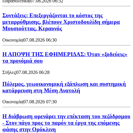
Παραπολιτικά
|
07.08.2026 06:32
Συντάξεις: Επεξεργάζονται το κόστος της
μεταρρύθμισης, βλέπουν Χριστοδουλίδη σήμερα
Μουσιούττας, Κεραυνός
Οικονομία
|
07.08.2026 06:30
Η ΑΠΟΨΗ ΤΗΣ ΕΦΗΜΕΡΙΔΑΣ: Όταν «ξοδεύεις»
τα προνόμιά σου
Στήλες
|
07.08.2026 06:28
Πόλεμος, γεωοικονομική εξάπλωση και συστημική
κατάρρευση στη Μέση Ανατολή
Οικονομία
|
07.08.2026 07:30
Η διάβρωση φρενάρει την επέκταση του πεζόδρομου
- Στον πάγο προς το παρόν τα έργα της επόμενης
φάσης στην Ορόκλινη