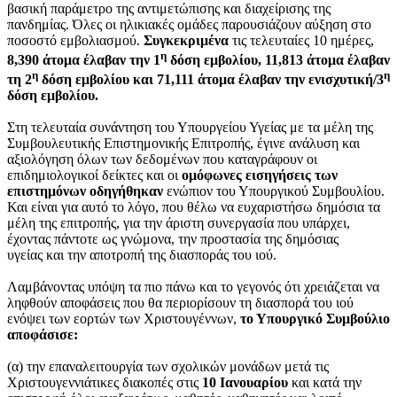
βασική παράμετρο της αντιμετώπισης και διαχείρισης της
πανδημίας. Όλες οι ηλικιακές ομάδες παρουσιάζουν αύξηση στο
ποσοστό εμβολιασμού.
Συγκεκριμένα
τις τελευταίες 10 ημέρες,
η
8,390 άτομα έλαβαν την 1
δόση εμβολίου, 11,813 άτομα έλαβαν
η
η
τη 2
δόση εμβολίου και 71,111 άτομα έλαβαν την ενισχυτική/3
δόση εμβολίου.
Στη τελευταία συνάντηση του Υπουργείου Υγείας με τα μέλη της
Συμβουλευτικής Επιστημονικής Επιτροπής, έγινε ανάλυση και
αξιολόγηση όλων των δεδομένων που καταγράφουν οι
επιδημιολογικοί δείκτες και οι
ομόφωνες εισηγήσεις των
επιστημόνων οδηγήθηκαν
ενώπιον του Υπουργικού Συμβουλίου.
Και είναι για αυτό το λόγο, που θέλω να ευχαριστήσω δημόσια τα
μέλη της επιτροπής, για την άριστη συνεργασία που υπάρχει,
έχοντας πάντοτε ως γνώμονα, την προστασία της δημόσιας
υγείας και την αποτροπή της διασποράς του ιού.
Λαμβάνοντας υπόψη τα πιο πάνω και το γεγονός ότι χρειάζεται να
ληφθούν αποφάσεις που θα περιορίσουν τη διασπορά του ιού
ενόψει των εορτών των Χριστουγέννων,
το Υπουργικό Συμβούλιο
αποφάσισε:
(α) την επαναλειτουργία των σχολικών μονάδων μετά τις
Χριστουγεννιάτικες διακοπές στις
10 Ιανουαρίου
και κατά την