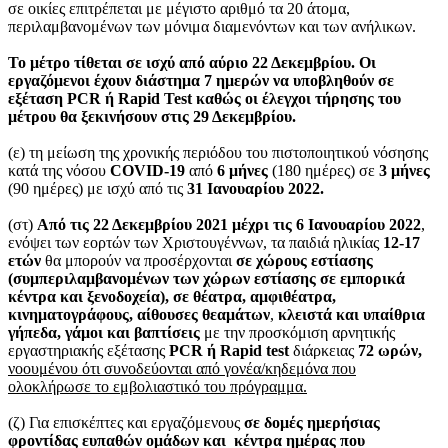
σε οικίες επιτρέπεται με μέγιστο αριθμό τα 20 άτομα,
περιλαμβανομένων των μόνιμα διαμενόντων και των ανήλικων.
Το μέτρο τίθεται σε ισχύ από αύριο 22 Δεκεμβρίου. Οι
εργαζόμενοι έχουν διάστημα 7 ημερών να υποβληθούν σε
εξέταση PCR ή Rapid Test καθώς οι έλεγχοι τήρησης του
μέτρου θα ξεκινήσουν στις 29 Δεκεμβρίου.
(ε) τη μείωση της χρονικής περιόδου του πιστοποιητικού νόσησης
κατά της νόσου
COVID
-19
από
6 μήνες
(180 ημέρες) σε
3 μήνες
(90 ημέρες) με ισχύ από τις
31 Ιανουαρίου 2022.
(στ)
Από τις 22 Δεκεμβρίου 2021 μέχρι τις 6 Ιανουαρίου 2022
,
ενόψει των εορτών των Χριστουγέννων, τα παιδιά ηλικίας
12-17
ετών
θα μπορούν να προσέρχονται
σε χώρους εστίασης
(συμπεριλαμβανομένων των χώρων εστίασης σε εμπορικά
κέντρα και ξενοδοχεία), σε θέατρα, αμφιθέατρα,
κινηματογράφους, αίθουσες θεαμάτων
,
κλειστά και υπαίθρια
γήπεδα, γάμοι και βαπτίσεις
με την προσκόμιση αρνητικής
εργαστηριακής εξέτασης
PCR
ή
Rapid
test
διάρκειας
72 ωρών,
νοουμένου ότι συνοδεύονται από γονέα/κηδεμόνα που
ολοκλήρωσε το εμβολιαστικό του πρόγραμμα.
(ζ) Για επισκέπτες και εργαζόμενους
σε δομές ημερήσιας
φροντίδας ευπαθών ομάδων και κέντρα ημέρας που