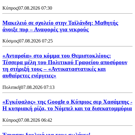
Κύπρος
|
07.08.2026 07:30
Μακελειό σε σχολείο στην Ταϊλάνδη: Μαθητής
άνοιξε πυρ – Αναφορές για νεκρούς
Κόσμος
|
07.08.2026 07:25
«Ανταρσία» στο κόμμα του Θεμιστοκλέους:
Τέσσερα μέλη του Πολιτικού Γραφείου αποσύρουν
τη στήριξή τους – «Αντικαταστατικές και
αυθαίρετες ενέργειες»
Πολιτική
|
07.08.2026 07:13
«Εγκέφαλος» της Google ο Κύπριος σερ Χασάμπης -
Η κυπριακή ρίζα, το Νόμπελ και τα δισεκατομμύρια
Κύπρος
|
07.08.2026 06:42
Έπιασαν δουλειά για τους σωλήνες!