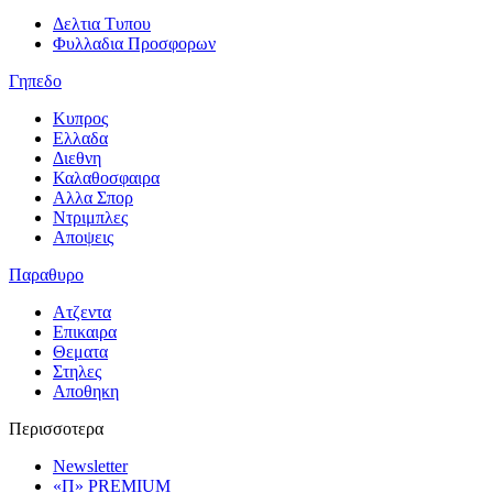
Δελτια Τυπου
Φυλλαδια Προσφορων
Γηπεδο
Κυπρος
Ελλαδα
Διεθνη
Καλαθοσφαιρα
Αλλα Σπορ
Ντριμπλες
Αποψεις
Παραθυρο
Ατζεντα
Επικαιρα
Θεματα
Στηλες
Αποθηκη
Περισσοτερα
Newsletter
«Π» PREMIUM