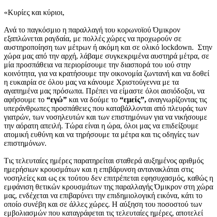
«Κυρίες και κύριοι,
Ανά το παγκόσμιο η παραλλαγή του κορωνοϊού Όμικρον
εξαπλώνεται ραγδαία, με πολλές χώρες να προχωρούν σε
αυστηροποίηση των μέτρων ή ακόμη και σε ολικό lockdown. Στην
χώρα μας από την αρχή, λάβαμε συγκεκριμένα αυστηρά μέτρα, σε
μία προσπάθεια να περιορίσουμε την διασπορά του ιού στην
κοινότητα, για να κρατήσουμε την οικονομία ζωντανή και να δοθεί
η ευκαιρία σε όλου μας να κάνουμε Χριστούγεννα με τα
αγαπημένα μας πρόσωπα. Πρέπει να είμαστε όλοι αισιόδοξοι, να
αφήσουμε το
“εγώ”
και να δούμε το
“εμείς”,
αναγνωρίζοντας τις
υπεράνθρωπες προσπάθειες που καταβάλλονται από πλευράς των
γιατρών, των νοσηλευτών και των επιστημόνων για να νικήσουμε
την αόρατη απειλή. Τώρα είναι η ώρα, όλοι μας να επιδείξουμε
ατομική ευθύνη και να τηρήσουμε τα μέτρα και τις οδηγίες των
επιστημόνων.
Tις τελευταίες ημέρες παρατηρείται σταθερά αυξημένος αριθμός
ημερήσιων κρουσμάτων και η επιβάρυνση αντανακλάται στις
νοσηλείες και ως εκ τούτου δεν επιτρέπεται εφησυχασμός, καθώς η
εμφάνιση θετικών κρουσμάτων της παραλλαγής Όμικρον στη χώρα
μας, ενδέχεται να επιβαρύνει την επιδημιολογική εικόνα, κάτι το
οποίο συνέβη και σε άλλες χώρες. Η αύξηση του ποσοστού των
εμβολιασμών που καταγράφεται τις τελευταίες ημέρες, αποτελεί