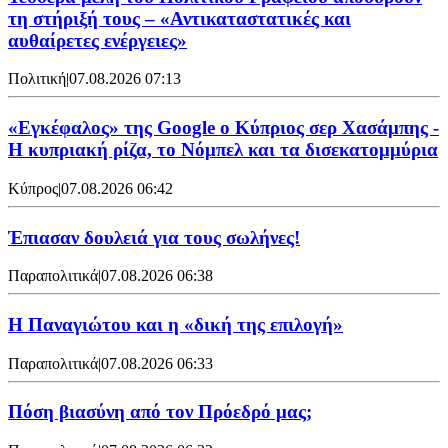
τη στήριξή τους – «Αντικαταστατικές και
αυθαίρετες ενέργειες»
Πολιτική
|
07.08.2026 07:13
«Εγκέφαλος» της Google ο Κύπριος σερ Χασάμπης -
Η κυπριακή ρίζα, το Νόμπελ και τα δισεκατομμύρια
Κύπρος
|
07.08.2026 06:42
Έπιασαν δουλειά για τους σωλήνες!
Παραπολιτικά
|
07.08.2026 06:38
Η Παναγιώτου και η «δική της επιλογή»
Παραπολιτικά
|
07.08.2026 06:33
Πόση βιασύνη από τον Πρόεδρό μας;