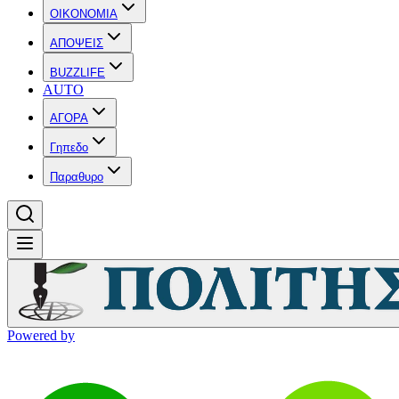
OIKONOMIA
ΑΠΟΨΕΙΣ
BUZZLIFE
AUTO
ΑΓΟΡΑ
Γηπεδο
Παραθυρο
Powered by