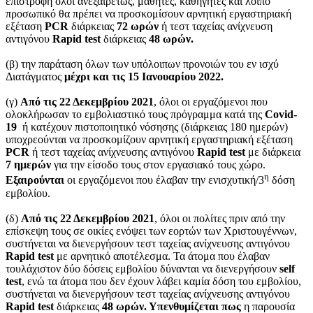
επιστροφή όλοι ανεξαιρέτως, μαθητές, καθηγητές και λοιπό
προσωπικό θα πρέπει να προσκομίσουν αρνητική εργαστηριακή
εξέταση
PCR
διάρκειας
72 ωρών
ή τεστ ταχείας ανίχνευση
αντιγόνου
Rapid
test
διάρκειας
48 ωρών.
(β) την παράταση όλων των υπόλοιπων προνοιών του εν ισχύ
Διατάγματος
μέχρι και τις 15 Ιανουαρίου 2022.
(γ)
Από τις 22 Δεκεμβρίου 2021
, όλοι οι εργαζόμενοι που
ολοκλήρωσαν το εμβολιαστικό τους πρόγραμμα κατά της
Covid
-
19
ή κατέχουν πιστοποιητικό νόσησης (διάρκειας 180 ημερών)
υποχρεούνται να προσκομίζουν αρνητική εργαστηριακή εξέταση
PCR
ή τεστ ταχείας ανίχνευσης αντιγόνου
Rapid
test
με διάρκεια
7 ημερών
για την είσοδο τους στον εργασιακό τους χώρο.
η
Εξαιρούνται
οι εργαζόμενοι που έλαβαν την ενισχυτική/3
δόση
εμβολίου.
(δ)
Από τις 22 Δεκεμβρίου 2021
, όλοι οι πολίτες πριν από την
επίσκεψη τους σε οικίες ενόψει των εορτών των Χριστουγέννων,
συστήνεται να διενεργήσουν τεστ ταχείας ανίχνευσης αντιγόνου
Rapid
test
με αρνητικό αποτέλεσμα. Τα άτομα που έλαβαν
τουλάχιστον δύο δόσεις εμβολίου δύνανται να διενεργήσουν
self
test
, ενώ τα άτομα που δεν έχουν λάβει καμία δόση του εμβολίου,
συστήνεται να διενεργήσουν τεστ ταχείας ανίχνευσης αντιγόνου
Rapid
test
διάρκειας
48 ωρών. Υπενθυμίζεται πως
η παρουσία