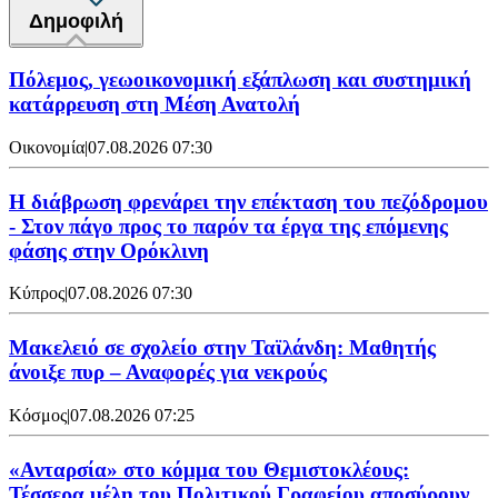
Δημοφιλή
Πόλεμος, γεωοικονομική εξάπλωση και συστημική
κατάρρευση στη Μέση Ανατολή
Οικονομία
|
07.08.2026 07:30
Η διάβρωση φρενάρει την επέκταση του πεζόδρομου
- Στον πάγο προς το παρόν τα έργα της επόμενης
φάσης στην Ορόκλινη
Κύπρος
|
07.08.2026 07:30
Μακελειό σε σχολείο στην Ταϊλάνδη: Μαθητής
άνοιξε πυρ – Αναφορές για νεκρούς
Κόσμος
|
07.08.2026 07:25
«Ανταρσία» στο κόμμα του Θεμιστοκλέους:
Τέσσερα μέλη του Πολιτικού Γραφείου αποσύρουν