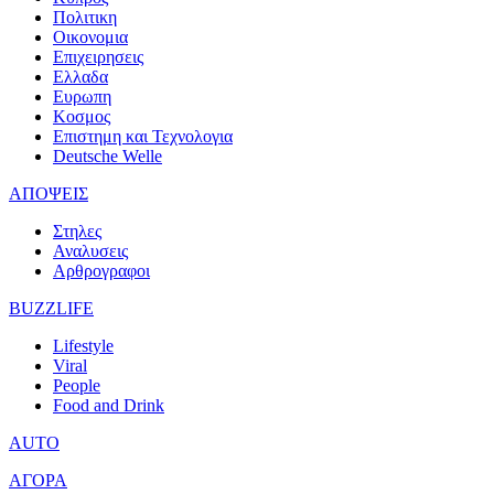
Πολιτικη
Οικονομια
Επιχειρησεις
Ελλαδα
Ευρωπη
Κοσμος
Επιστημη και Τεχνολογια
Deutsche Welle
ΑΠΟΨΕΙΣ
Στηλες
Αναλυσεις
Αρθρογραφοι
BUZZLIFE
Lifestyle
Viral
People
Food and Drink
AUTO
ΑΓΟΡΑ