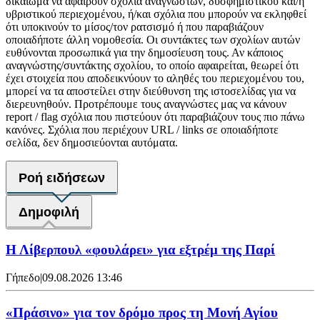
δικαίωμα να αφαιρούν σχόλια αναγνωστών, δυσφημιστικού και/ή
υβριστικού περιεχομένου, ή/και σχόλια που μπορούν να εκληφθεί
ότι υποκινούν το μίσος/τον ρατσισμό ή που παραβιάζουν
οποιαδήποτε άλλη νομοθεσία. Οι συντάκτες των σχολίων αυτών
ευθύνονται προσωπικά για την δημοσίευση τους. Αν κάποιος
αναγνώστης/συντάκτης σχολίου, το οποίο αφαιρείται, θεωρεί ότι
έχει στοιχεία που αποδεικνύουν το αληθές του περιεχομένου του,
μπορεί να τα αποστείλει στην διεύθυνση της ιστοσελίδας για να
διερευνηθούν. Προτρέπουμε τους αναγνώστες μας να κάνουν
report / flag σχόλια που πιστεύουν ότι παραβιάζουν τους πιο πάνω
κανόνες. Σχόλια που περιέχουν URL / links σε οποιαδήποτε
σελίδα, δεν δημοσιεύονται αυτόματα.
Ροή ειδήσεων
Δημοφιλή
Η Λίβερπουλ «φουλάρει» για εξτρέμ της Παρί
Γήπεδο
|
09.08.2026 13:46
«Πράσινο» για τον δρόμο προς τη Μονή Αγίου