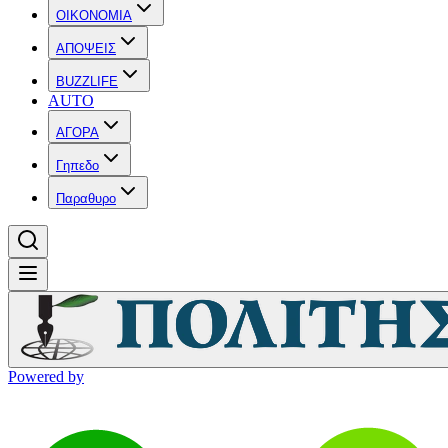
OIKONOMIA
ΑΠΟΨΕΙΣ
BUZZLIFE
AUTO
ΑΓΟΡΑ
Γηπεδο
Παραθυρο
Powered by