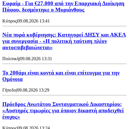
Εφραίμ - Για €27.000 από την Επαρχιακή Διοίκηση
Πάφου, δεσμέυτηκε ο Μυριάνθους
Κύπρος
|
09.08.2026 13:41
Νέα πυρά κυβέρνησης: Κατηγορεί ΔΗΣΥ και ΑΚΕΛ
για συνεργασία - «Η πολιτική ταύτιση πλέον
αυτοεπιβεβαιώνεται»
Πολιτική
|
09.08.2026 13:31
Το 200άρι είναι κοντά και είναι επίτευγμα για την
Ομόνοια
Γήπεδο
|
09.08.2026 13:29
Πρόεδρος Ανωτάτου Συνταγματικού Δικαστηρίου:
«Αυστηρές τιμωρίες για όποιον δικαστή αποδειχθεί
ένοχος»
Κύπρος
|
09.08.2026 13:24