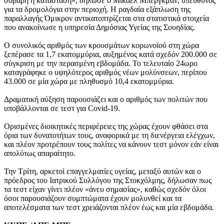
σοβαρή η κατάσταση», δήλωσε ο Μίκαελ Μπέργκμαν, υπεύθυνος
για τα δρομολόγια στην περιοχή. Η ραγδαία εξάπλωση της
παραλλαγής Όμικρον αντικατοπτρίζεται στα στατιστικά στοιχεία
που ανακοίνωσε η υπηρεσία Δημόσιας Υγείας της Σουηδίας.
Ο συνολικός αριθμός των κρουσμάτων κορωνοϊού στη χώρα
ξεπέρασε τα 1,7 εκατομμύρια, αυξημένος κατά σχεδόν 200.000 σε
σύγκριση με την περασμένη εβδομάδα. Το τελευταίο 24ωρο
καταγράφηκε ο υψηλότερος αριθμός νέων μολύνσεων, περίπου
43.000 σε μία χώρα με πληθυσμό 10,4 εκατομμύρια.
Δραματική αύξηση παρουσιάζει και ο αριθμός των πολιτών που
υποβάλλονται σε τεστ για Covid-19.
Ορισμένες διοικητικές περιφέρειες της χώρας έχουν φθάσει στα
όρια των δυνατοτήτων τους, αναφορικά με τη διενέργεια ελέγχων,
και πλέον προτρέπουν τους πολίτες να κάνουν τεστ μόνον εάν είναι
απολύτως απαραίτητο.
Την Τρίτη, αρκετοί επαγγελματίες υγείας, μεταξύ αυτών και ο
πρόεδρος του Ιατρικού Συλλόγου της Στοκχόλμης, δήλωσαν πως
τα τεστ είχαν γίνει πλέον «άνευ σημασίας», καθώς σχεδόν όλοι
όσοι παρουσιάζουν συμπτώματα έχουν μολυνθεί και τα
αποτελέσματα των τεστ χρειάζονται πλέον έως και μία εβδομάδα.