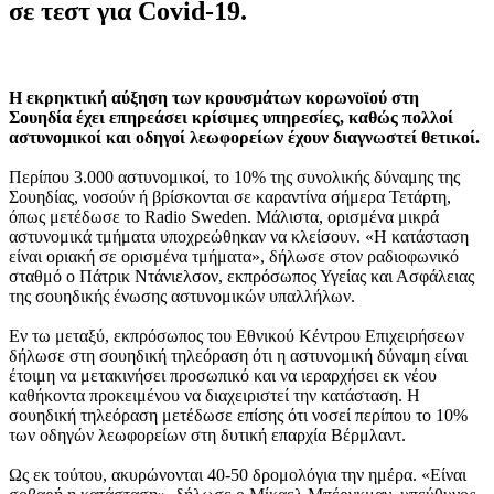
σε τεστ για Covid-19.
Η εκρηκτική αύξηση των κρουσμάτων κορωνοϊού στη
Σουηδία έχει επηρεάσει κρίσιμες υπηρεσίες, καθώς πολλοί
αστυνομικοί και οδηγοί λεωφορείων έχουν διαγνωστεί θετικοί.
Περίπου 3.000 αστυνομικοί, το 10% της συνολικής δύναμης της
Σουηδίας, νοσούν ή βρίσκονται σε καραντίνα σήμερα Τετάρτη,
όπως μετέδωσε το Radio Sweden. Μάλιστα, ορισμένα μικρά
αστυνομικά τμήματα υποχρεώθηκαν να κλείσουν. «Η κατάσταση
είναι οριακή σε ορισμένα τμήματα», δήλωσε στον ραδιοφωνικό
σταθμό ο Πάτρικ Ντάνιελσον, εκπρόσωπος Υγείας και Ασφάλειας
της σουηδικής ένωσης αστυνομικών υπαλλήλων.
Εν τω μεταξύ, εκπρόσωπος του Εθνικού Κέντρου Επιχειρήσεων
δήλωσε στη σουηδική τηλεόραση ότι η αστυνομική δύναμη είναι
έτοιμη να μετακινήσει προσωπικό και να ιεραρχήσει εκ νέου
καθήκοντα προκειμένου να διαχειριστεί την κατάσταση. Η
σουηδική τηλεόραση μετέδωσε επίσης ότι νοσεί περίπου το 10%
των οδηγών λεωφορείων στη δυτική επαρχία Βέρμλαντ.
Ως εκ τούτου, ακυρώνονται 40-50 δρομολόγια την ημέρα. «Είναι