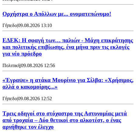
Ορχήστρα o Aπόλλων με... ονοματεπώνυμο!
Γήπεδο
|
09.08.2026 13:10
ΕΔΕΚ: Η σφαγή των… παλιών - Μάχη επικράτησης
και πολιτικής επιβίωσης, ένα μήνα πριν τις εκλογές
για νέο πρόεδρο
Πολιτική
|
09.08.2026 12:56
«Έγραψε» η ατάκα Μουρίνιο για Σίλβα: «Χρήσιμος,
αλλά ο κακομοίρης...»
Γήπεδο
|
09.08.2026 12:52
Τρεις οδηγοί στο στόχαστρο της Αστυνομίας μετά
από τροχαία – Δύο θετικοί στο αλκοτέστ, ο ένας
αρνήθηκε τον έλεγχο