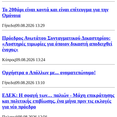
Το 200άρι είναι κοντά και είναι επίτευγμα για την
Ομόνοια
Γήπεδο
|
09.08.2026 13:29
Πρόεδρος Ανωτάτου Συνταγματικού Δικαστηρίου:
«Αυστηρές τιμωρίες για όποιον δικαστή αποδειχθεί
ένοχος»
Κύπρος
|
09.08.2026 13:24
Ορχήστρα o Aπόλλων με... ονοματεπώνυμο!
Γήπεδο
|
09.08.2026 13:10
ΕΔΕΚ: Η σφαγή των… παλιών - Μάχη επικράτησης
και πολιτικής επιβίωσης, ένα μήνα πριν τις εκλογές
για νέο πρόεδρο
Πολιτική
|
09.08.2026 12:56