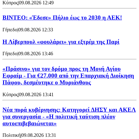
Κύπρος
|
09.08.2026 12:49
ΒΙΝΤΕΟ: «Έδεσε» Πήλιο έως το 2030 η ΑΕΚ!
Γήπεδο
|
09.08.2026 12:33
Η Λίβερπουλ «φουλάρει» για εξτρέμ της Παρί
Γήπεδο
|
09.08.2026 13:46
«Πράσινο» για τον δρόμο προς τη Μονή Αγίου
Εφραίμ - Για €27.000 από την Επαρχιακή Διοίκηση
Πάφου, δεσμέυτηκε ο Μυριάνθους
Κύπρος
|
09.08.2026 13:41
Νέα πυρά κυβέρνησης: Κατηγορεί ΔΗΣΥ και ΑΚΕΛ
για συνεργασία - «Η πολιτική ταύτιση πλέον
αυτοεπιβεβαιώνεται»
Πολιτική
|
09.08.2026 13:31