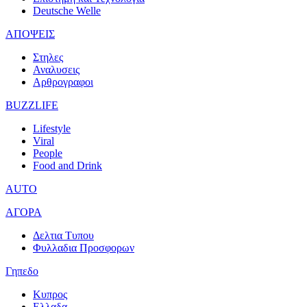
Deutsche Welle
ΑΠΟΨΕΙΣ
Στηλες
Αναλυσεις
Αρθρογραφοι
BUZZLIFE
Lifestyle
Viral
People
Food and Drink
AUTO
ΑΓΟΡΑ
Δελτια Τυπου
Φυλλαδια Προσφορων
Γηπεδο
Κυπρος
Ελλαδα