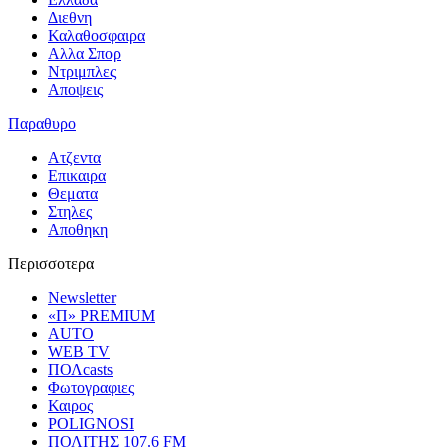
Διεθνη
Καλαθοσφαιρα
Αλλα Σπορ
Ντριμπλες
Αποψεις
Παραθυρο
Ατζεντα
Επικαιρα
Θεματα
Στηλες
Αποθηκη
Περισσοτερα
Newsletter
«Π» PREMIUM
AUTO
WEB TV
ΠΟΛcasts
Φωτογραφιες
Καιρος
POLIGNOSI
ΠΟΛΙΤΗΣ 107.6 FM