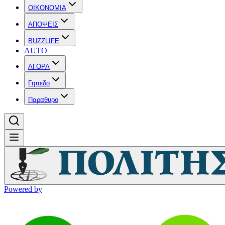
OIKONOMIA
ΑΠΟΨΕΙΣ
BUZZLIFE
AUTO
ΑΓΟΡΑ
Γηπεδο
Παραθυρο
Powered by