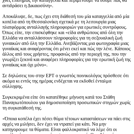
χθες επισήμως την καταγγελία και περιμένουμε να δούμε πως θα
αντιδράσει η Δικαιοσύνη».
Αποκάλυψε, δε, πως έχει στη διάθεσή του μία καταγγελία από μία
κοπέλα από τη Θεσσαλονίκη σχετικά με τη λειτουργία μιας
πλατφόρμας ανταλλαγής πληροφοριών για ερωτικές συντρόφους.
Όπως είπε, την επισκέφθηκε και «είδα ανθρώπους από όλη την
Ελλάδα να ανταλλάσσουν πληροφορίες για τη σεξουαλική ζωή
γυναικών από όλη την Ελλάδα. Ανεβάζοντας μια φωτογραφία μιας
γυναίκας και αναφέροντας ότι μένει εκεί και πώς την λένε. Κάποιος
άλλος από τους χρήστες, προφανώς από την περιοχή της, που την
γνωρίζει ξεκινά και αναφέρει πληροφορίες για την ερωτική ζωή της
γυναίκας και όχι μόνο».
Σε δηλώσεις του στην ΕΡΤ ο γνωστός ποινικολόγος πρόσθεσε ότι
ακόμα κι εντός της ημέρας ενδέχεται να εκδοθεί ένταλμα
σύλληψης.
Συγκεκριμένα είπε ότι κατατέθηκε μήνυση κατά του Στάθη
Παναγιωτόπουλου για δημοσιοποίηση προσωπικών στιγμών χωρίς
τη συγκατάθεσή της.
«Όποια κοπέλα έχει πέσει θύμα τέτοιων καταστάσεων να πάει στις
αρχές να μιλήσει, δεν έχει να ντραπεί για κάτι. Να μην
κατηγορουμε τα θύματα. Είναι φαλλοκρατικό να λέμε ότι οι