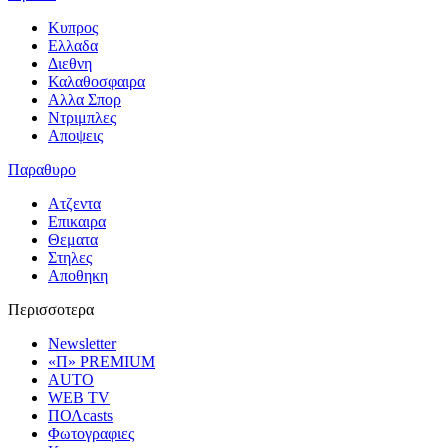
Κυπρος
Ελλαδα
Διεθνη
Καλαθοσφαιρα
Αλλα Σπορ
Ντριμπλες
Αποψεις
Παραθυρο
Ατζεντα
Επικαιρα
Θεματα
Στηλες
Αποθηκη
Περισσοτερα
Newsletter
«Π» PREMIUM
AUTO
WEB TV
ΠΟΛcasts
Φωτογραφιες