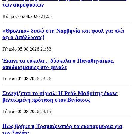
των ακροφυσίων
Κύπρος
|
05.08.2026 21:55
«Θρυλικό» διπλό στη Νορβηγία και φουλ για πλέι
οφ ο Απόλλωνας!
Γήπεδο
|
05.08.2026 21:53
Έκανε τα εύκολα... δύσκολα ο Παναθηναϊκός,
αποδοκιμασίες στο φινάλε
Γήπεδο
|
05.08.2026 23:26
Συνεχίζεται το σίριαλ: Η Ρεάλ Μαδρίτης έκανε
βελτιωμένη πρόταση στον Βινίσιους
Γήπεδο
|
05.08.2026 23:15
Πώς βρήκε η Τραμπζονσπόρ τα εκατομμύρια για
τον Σαλάχ;