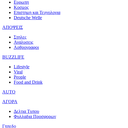
Ευρωπη
Κοσμος
Επιστημη και Τεχνολογια
Deutsche Welle
ΑΠΟΨΕΙΣ
Στηλες
Αναλυσεις
Αρθρογραφοι
BUZZLIFE
Lifestyle
Viral
People
Food and Drink
AUTO
ΑΓΟΡΑ
Δελτια Τυπου
Φυλλαδια Προσφορων
Γηπεδο