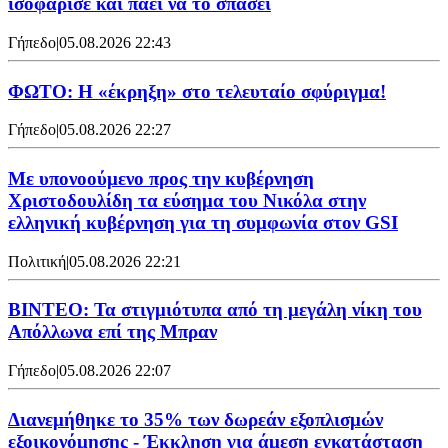
ισοφάρισε και πάει να το σπάσει
Γήπεδο
|
05.08.2026 22:43
ΦΩΤΟ: Η «έκρηξη» στο τελευταίο σφύριγμα!
Γήπεδο
|
05.08.2026 22:27
Με υπονοούμενο προς την κυβέρνηση
Χριστοδουλίδη τα εύσημα του Νικόλα στην
ελληνική κυβέρνηση για τη συμφωνία στον GSI
Πολιτική
|
05.08.2026 22:21
ΒΙΝΤΕΟ: Τα στιγμιότυπα από τη μεγάλη νίκη του
Απόλλωνα επί της Μπραν
Γήπεδο
|
05.08.2026 22:07
Διανεμήθηκε το 35% των δωρεάν εξοπλισμών
εξοικονόμησης - Έκκληση για άμεση εγκατάσταση