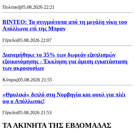
Πολιτική
|
05.08.2026 22:21
ΒΙΝΤΕΟ: Τα στιγμιότυπα από τη μεγάλη νίκη του
Απόλλωνα επί της Μπραν
Γήπεδο
|
05.08.2026 22:07
Διανεμήθηκε το 35% των δωρεάν εξοπλισμών
εξοικονόμησης - Έκκληση για άμεση εγκατάσταση
των ακροφυσίων
Κύπρος
|
05.08.2026 21:55
«Θρυλικό» διπλό στη Νορβηγία και φουλ για πλέι
οφ ο Απόλλωνας!
Γήπεδο
|
05.08.2026 21:53
ΤΑ ΑΚΙΝΗΤΑ ΤΗΣ ΕΒΔΟΜΑΔΑΣ