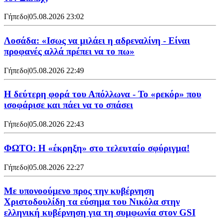
Γήπεδο
|
05.08.2026 23:02
Λοσάδα: «Ισως να μιλάει η αδρεναλίνη - Είναι
προφανές αλλά πρέπει να το πω»
Γήπεδο
|
05.08.2026 22:49
Η δεύτερη φορά του Απόλλωνα - Το «ρεκόρ» που
ισοφάρισε και πάει να το σπάσει
Γήπεδο
|
05.08.2026 22:43
ΦΩΤΟ: Η «έκρηξη» στο τελευταίο σφύριγμα!
Γήπεδο
|
05.08.2026 22:27
Με υπονοούμενο προς την κυβέρνηση
Χριστοδουλίδη τα εύσημα του Νικόλα στην
ελληνική κυβέρνηση για τη συμφωνία στον GSI