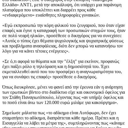
Ελλάδα» ΑΝΤ1, μετά την αποκάλυψη, ότι υπάρχει μια παράνομη
πλατφόρμα που υποκλέπτει και διαρρέει προς κάθε
«ενδιαφερόμενο» ευαίσθητες πληροφορίες γυναικών.
«Εγώ εκπροσωπώ την κόρη φιλικού του ζευγαριού, που όταν είχαν
επαφές και έγινε η καταγραφή των προσωπικών στιγμών τους, ήταν
σε πολύ νεαρή ηλικία», προσέθεσε ο δικηγόρος για να συνεχίσει:
«Αυτός ο τύπος έχει θέματα ψυχολογικής και ψυχιατρικής φύσεως
και προβλήματα ανασφάλειας, διότι δεν μπορώ να κατανοήσω τον
λόγο για να κάνει τέτοιες ενέργειες».
«Σε ό,τι αφορά τα θύματα και την "έλξη" για εκείνον, προφανώς
έχει παίξει ρόλο η τηλεόραση και η δημοσιότητά του. Έχει
εκμεταλλευθεί αυτό που του προσφέρει η αναγνωρισιμότητα του,
για να συνάψει τις επαφές» προσέθεσε ο δικηγόρος.
Όπως διευκρίνισε, μένει να φανεί από την έρευνα εάν η ανάρτηση
των ερωτικών βίντεο στο διαδίκτυο είχε και οικονομικό όφελος για
τον Στάθη Παναγιωτόπουλο, λέγοντας πως «αν υπήρξε όφελος και
το ποσό είναι άνω των 120.000 ευρώ μιλάμε για κακούργημα».
Σημείωσε μάλιστα πως «το αδίκημα είναι Αυτόφωρο, δεν έχει
σταματήσει το αδίκημα, διαπράττεται κάθε ημέρα. Πρέπει και η
Εισαγγελία να λάβει τα μέτρα της», συμπληρώνοντας πως «κάναμε