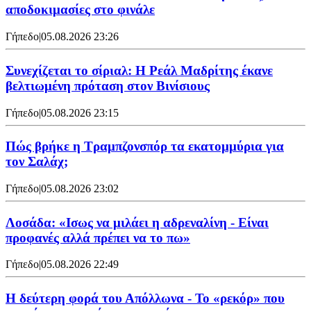
αποδοκιμασίες στο φινάλε
Γήπεδο
|
05.08.2026 23:26
Συνεχίζεται το σίριαλ: Η Ρεάλ Μαδρίτης έκανε
βελτιωμένη πρόταση στον Βινίσιους
Γήπεδο
|
05.08.2026 23:15
Πώς βρήκε η Τραμπζονσπόρ τα εκατομμύρια για
τον Σαλάχ;
Γήπεδο
|
05.08.2026 23:02
Λοσάδα: «Ισως να μιλάει η αδρεναλίνη - Είναι
προφανές αλλά πρέπει να το πω»
Γήπεδο
|
05.08.2026 22:49
Η δεύτερη φορά του Απόλλωνα - Το «ρεκόρ» που