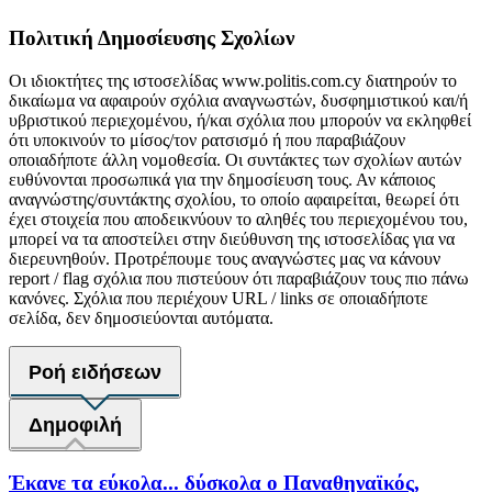
Πολιτική Δημοσίευσης Σχολίων
Οι ιδιοκτήτες της ιστοσελίδας www.politis.com.cy διατηρούν το
δικαίωμα να αφαιρούν σχόλια αναγνωστών, δυσφημιστικού και/ή
υβριστικού περιεχομένου, ή/και σχόλια που μπορούν να εκληφθεί
ότι υποκινούν το μίσος/τον ρατσισμό ή που παραβιάζουν
οποιαδήποτε άλλη νομοθεσία. Οι συντάκτες των σχολίων αυτών
ευθύνονται προσωπικά για την δημοσίευση τους. Αν κάποιος
αναγνώστης/συντάκτης σχολίου, το οποίο αφαιρείται, θεωρεί ότι
έχει στοιχεία που αποδεικνύουν το αληθές του περιεχομένου του,
μπορεί να τα αποστείλει στην διεύθυνση της ιστοσελίδας για να
διερευνηθούν. Προτρέπουμε τους αναγνώστες μας να κάνουν
report / flag σχόλια που πιστεύουν ότι παραβιάζουν τους πιο πάνω
κανόνες. Σχόλια που περιέχουν URL / links σε οποιαδήποτε
σελίδα, δεν δημοσιεύονται αυτόματα.
Ροή ειδήσεων
Δημοφιλή
Έκανε τα εύκολα... δύσκολα ο Παναθηναϊκός,