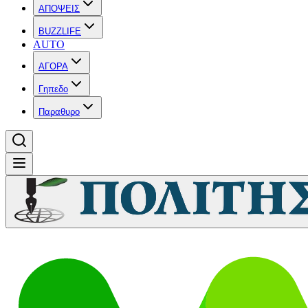
ΑΠΟΨΕΙΣ
BUZZLIFE
AUTO
ΑΓΟΡΑ
Γηπεδο
Παραθυρο