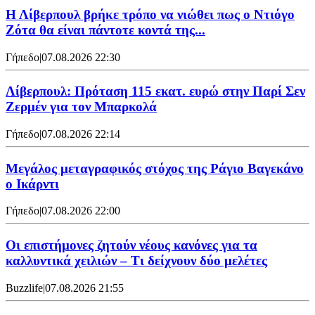
Η Λίβερπουλ βρήκε τρόπο να νιώθει πως ο Ντιόγο
Ζότα θα είναι πάντοτε κοντά της...
Γήπεδο
|
07.08.2026 22:30
Λίβερπουλ: Πρόταση 115 εκατ. ευρώ στην Παρί Σεν
Ζερμέν για τον Μπαρκολά
Γήπεδο
|
07.08.2026 22:14
Μεγάλος μεταγραφικός στόχος της Ράγιο Βαγεκάνο
ο Ικάρντι
Γήπεδο
|
07.08.2026 22:00
Οι επιστήμονες ζητούν νέους κανόνες για τα
καλλυντικά χειλιών – Τι δείχνουν δύο μελέτες
Buzzlife
|
07.08.2026 21:55