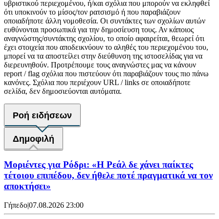
υβριστικού περιεχομένου, ή/και σχόλια που μπορούν να εκληφθεί
ότι υποκινούν το μίσος/τον ρατσισμό ή που παραβιάζουν
οποιαδήποτε άλλη νομοθεσία. Οι συντάκτες των σχολίων αυτών
ευθύνονται προσωπικά για την δημοσίευση τους. Αν κάποιος
αναγνώστης/συντάκτης σχολίου, το οποίο αφαιρείται, θεωρεί ότι
έχει στοιχεία που αποδεικνύουν το αληθές του περιεχομένου του,
μπορεί να τα αποστείλει στην διεύθυνση της ιστοσελίδας για να
διερευνηθούν. Προτρέπουμε τους αναγνώστες μας να κάνουν
report / flag σχόλια που πιστεύουν ότι παραβιάζουν τους πιο πάνω
κανόνες. Σχόλια που περιέχουν URL / links σε οποιαδήποτε
σελίδα, δεν δημοσιεύονται αυτόματα.
Ροή ειδήσεων
Δημοφιλή
Μοριέντες για Ρόδρι: «Η Ρεάλ δε χάνει παίκτες
τέτοιου επιπέδου, δεν ήθελε ποτέ πραγματικά να τον
αποκτήσει»
Γήπεδο
|
07.08.2026 23:00