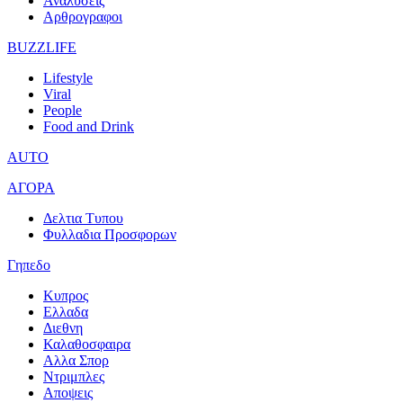
Αναλυσεις
Αρθρογραφοι
BUZZLIFE
Lifestyle
Viral
People
Food and Drink
AUTO
ΑΓΟΡΑ
Δελτια Τυπου
Φυλλαδια Προσφορων
Γηπεδο
Κυπρος
Ελλαδα
Διεθνη
Καλαθοσφαιρα
Αλλα Σπορ
Ντριμπλες
Αποψεις