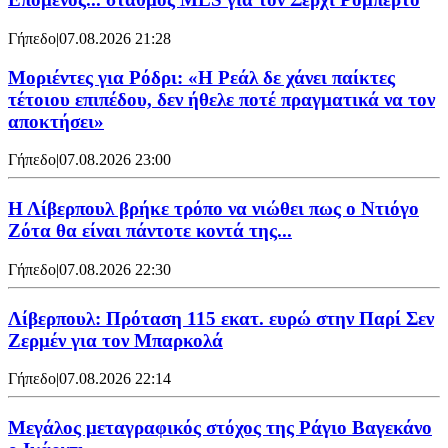
Γήπεδο
|
07.08.2026 21:28
Μοριέντες για Ρόδρι: «Η Ρεάλ δε χάνει παίκτες
τέτοιου επιπέδου, δεν ήθελε ποτέ πραγματικά να τον
αποκτήσει»
Γήπεδο
|
07.08.2026 23:00
Η Λίβερπουλ βρήκε τρόπο να νιώθει πως ο Ντιόγο
Ζότα θα είναι πάντοτε κοντά της...
Γήπεδο
|
07.08.2026 22:30
Λίβερπουλ: Πρόταση 115 εκατ. ευρώ στην Παρί Σεν
Ζερμέν για τον Μπαρκολά
Γήπεδο
|
07.08.2026 22:14
Μεγάλος μεταγραφικός στόχος της Ράγιο Βαγεκάνο