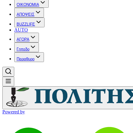
OIKONOMIA
ΑΠΟΨΕΙΣ
BUZZLIFE
AUTO
ΑΓΟΡΑ
Γηπεδο
Παραθυρο
Powered by