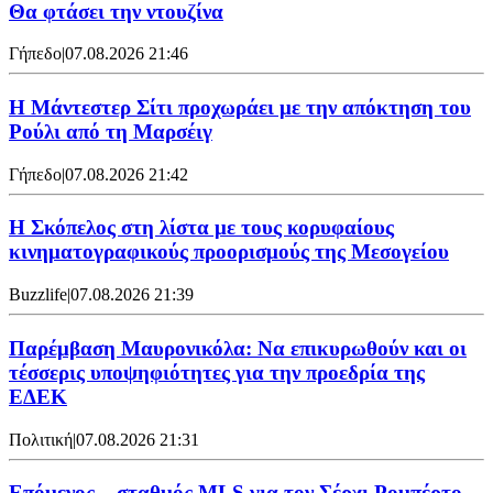
Θα φτάσει την ντουζίνα
Γήπεδο
|
07.08.2026 21:46
Η Μάντεστερ Σίτι προχωράει με την απόκτηση του
Ρούλι από τη Μαρσέιγ
Γήπεδο
|
07.08.2026 21:42
Η Σκόπελος στη λίστα με τους κορυφαίους
κινηματογραφικούς προορισμούς της Μεσογείου
Buzzlife
|
07.08.2026 21:39
Παρέμβαση Μαυρονικόλα: Να επικυρωθούν και οι
τέσσερις υποψηφιότητες για την προεδρία της
ΕΔΕΚ
Πολιτική
|
07.08.2026 21:31
Επόμενος... σταθμός MLS για τον Σέρχι Ρομπέρτο