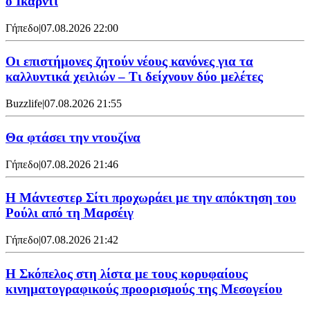
ο Ικάρντι
Γήπεδο
|
07.08.2026 22:00
Οι επιστήμονες ζητούν νέους κανόνες για τα
καλλυντικά χειλιών – Τι δείχνουν δύο μελέτες
Buzzlife
|
07.08.2026 21:55
Θα φτάσει την ντουζίνα
Γήπεδο
|
07.08.2026 21:46
Η Μάντεστερ Σίτι προχωράει με την απόκτηση του
Ρούλι από τη Μαρσέιγ
Γήπεδο
|
07.08.2026 21:42
Η Σκόπελος στη λίστα με τους κορυφαίους
κινηματογραφικούς προορισμούς της Μεσογείου