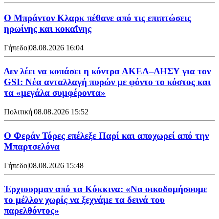
Ο Μπράντον Κλαρκ πέθανε από τις επιπτώσεις
ηρωίνης και κοκαΐνης
Γήπεδο
|
08.08.2026 16:04
Δεν λέει να κοπάσει η κόντρα ΑΚΕΛ–ΔΗΣΥ για τον
GSI: Νέα ανταλλαγή πυρών με φόντο το κόστος και
τα «μεγάλα συμφέροντα»
Πολιτική
|
08.08.2026 15:52
Ο Φεράν Τόρες επέλεξε Παρί και αποχωρεί από την
Μπαρτσελόνα
Γήπεδο
|
08.08.2026 15:48
Έρχιουρμαν από τα Κόκκινα: «Να οικοδομήσουμε
το μέλλον χωρίς να ξεχνάμε τα δεινά του
παρελθόντος»