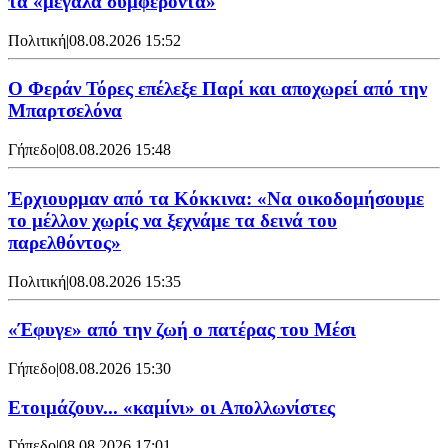
τα «μεγάλα συμφέροντα»
Πολιτική
|
08.08.2026 15:52
Ο Φεράν Τόρες επέλεξε Παρί και αποχωρεί από την
Μπαρτσελόνα
Γήπεδο
|
08.08.2026 15:48
Έρχιουρμαν από τα Κόκκινα: «Να οικοδομήσουμε
το μέλλον χωρίς να ξεχνάμε τα δεινά του
παρελθόντος»
Πολιτική
|
08.08.2026 15:35
«Έφυγε» από την ζωή ο πατέρας του Μέσι
Γήπεδο
|
08.08.2026 15:30
Ετοιμάζουν... «καμίνι» οι Απολλωνίστες
Γήπεδο
|
08.08.2026 17:01