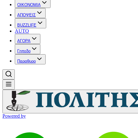
OIKONOMIA
ΑΠΟΨΕΙΣ
BUZZLIFE
AUTO
ΑΓΟΡΑ
Γηπεδο
Παραθυρο
Powered by