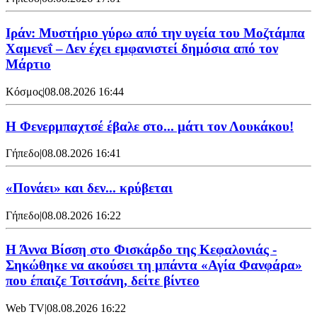
Ιράν: Μυστήριο γύρω από την υγεία του Μοζτάμπα
Χαμενεΐ – Δεν έχει εμφανιστεί δημόσια από τον
Μάρτιο
Κόσμος
|
08.08.2026 16:44
Η Φενερμπαχτσέ έβαλε στο... μάτι τον Λουκάκου!
Γήπεδο
|
08.08.2026 16:41
«Πονάει» και δεν... κρύβεται
Γήπεδο
|
08.08.2026 16:22
Η Άννα Βίσση στο Φισκάρδο της Κεφαλονιάς -
Σηκώθηκε να ακούσει τη μπάντα «Αγία Φανφάρα»
που έπαιζε Τσιτσάνη, δείτε βίντεο
Web TV
|
08.08.2026 16:22