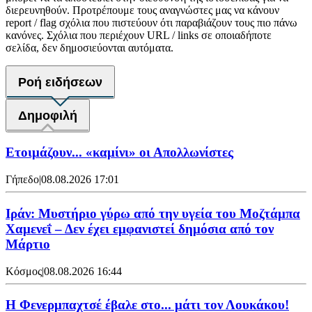
διερευνηθούν. Προτρέπουμε τους αναγνώστες μας να κάνουν
report / flag σχόλια που πιστεύουν ότι παραβιάζουν τους πιο πάνω
κανόνες. Σχόλια που περιέχουν URL / links σε οποιαδήποτε
σελίδα, δεν δημοσιεύονται αυτόματα.
Ροή ειδήσεων
Δημοφιλή
Ετοιμάζουν... «καμίνι» οι Απολλωνίστες
Γήπεδο
|
08.08.2026 17:01
Ιράν: Μυστήριο γύρω από την υγεία του Μοζτάμπα
Χαμενεΐ – Δεν έχει εμφανιστεί δημόσια από τον
Μάρτιο
Κόσμος
|
08.08.2026 16:44
Η Φενερμπαχτσέ έβαλε στο... μάτι τον Λουκάκου!