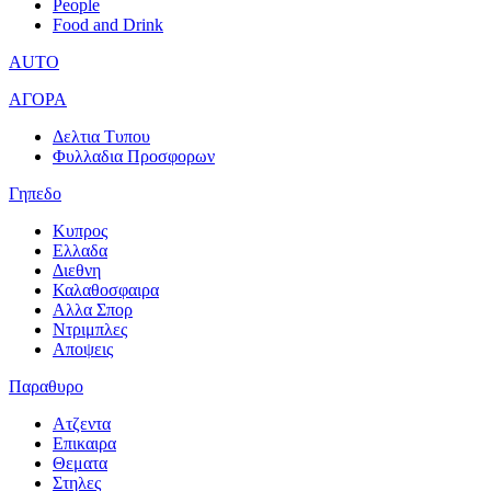
People
Food and Drink
AUTO
ΑΓΟΡΑ
Δελτια Τυπου
Φυλλαδια Προσφορων
Γηπεδο
Κυπρος
Ελλαδα
Διεθνη
Καλαθοσφαιρα
Αλλα Σπορ
Ντριμπλες
Αποψεις
Παραθυρο
Ατζεντα
Επικαιρα
Θεματα
Στηλες