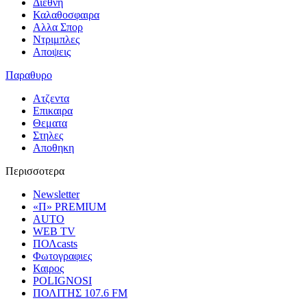
Διεθνη
Καλαθοσφαιρα
Αλλα Σπορ
Ντριμπλες
Αποψεις
Παραθυρο
Ατζεντα
Επικαιρα
Θεματα
Στηλες
Αποθηκη
Περισσοτερα
Newsletter
«Π» PREMIUM
AUTO
WEB TV
ΠΟΛcasts
Φωτογραφιες
Καιρος
POLIGNOSI
ΠΟΛΙΤΗΣ 107.6 FM