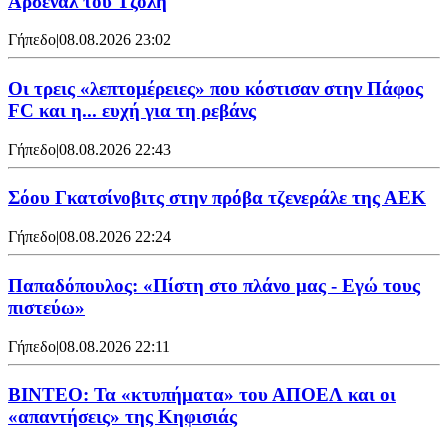
Άρσεναλ του Τζόλη
Γήπεδο
|
08.08.2026 23:02
Οι τρεις «λεπτομέρειες» που κόστισαν στην Πάφος
FC και η... ευχή για τη ρεβάνς
Γήπεδο
|
08.08.2026 22:43
Σόου Γκατσίνοβιτς στην πρόβα τζενεράλε της ΑΕΚ
Γήπεδο
|
08.08.2026 22:24
Παπαδόπουλος: «Πίστη στο πλάνο μας - Εγώ τους
πιστεύω»
Γήπεδο
|
08.08.2026 22:11
ΒΙΝΤΕΟ: Τα «κτυπήματα» του ΑΠΟΕΛ και οι
«απαντήσεις» της Κηφισιάς