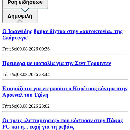
Ροή ειδήσεων
Δημοφιλή
Ο Ιωαννίδης βρήκε δίχτυα στην «αυτοκτονία» της
Σπόρτινγκ!
Γήπεδο
|
09.08.2026 00:36
Πρεμιέρα με ισοπαλία για την Σεντ Τρούιντεν
Γήπεδο
|
08.08.2026 23:44
Ετοιμάζεται για ντεμπούτο ο Καρέτσας κόντρα στην
Άρσεναλ του Τζόλη
Γήπεδο
|
08.08.2026 23:02
Οι τρεις «λεπτομέρειες» που κόστισαν στην Πάφος
FC και η... ευχή για τη ρεβάνς