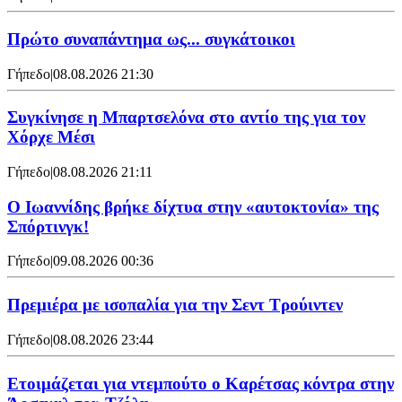
Πρώτο συναπάντημα ως... συγκάτοικοι
Γήπεδο
|
08.08.2026 21:30
Συγκίνησε η Μπαρτσελόνα στο αντίο της για τον
Χόρχε Μέσι
Γήπεδο
|
08.08.2026 21:11
Ο Ιωαννίδης βρήκε δίχτυα στην «αυτοκτονία» της
Σπόρτινγκ!
Γήπεδο
|
09.08.2026 00:36
Πρεμιέρα με ισοπαλία για την Σεντ Τρούιντεν
Γήπεδο
|
08.08.2026 23:44
Ετοιμάζεται για ντεμπούτο ο Καρέτσας κόντρα στην