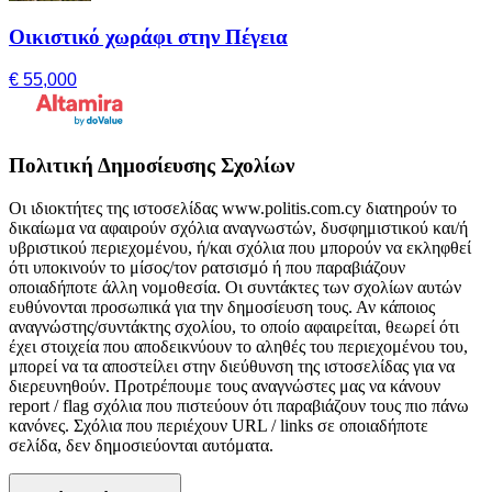
Οικιστικό χωράφι στην Πέγεια
€ 55,000
Πολιτική Δημοσίευσης Σχολίων
Οι ιδιοκτήτες της ιστοσελίδας www.politis.com.cy διατηρούν το
δικαίωμα να αφαιρούν σχόλια αναγνωστών, δυσφημιστικού και/ή
υβριστικού περιεχομένου, ή/και σχόλια που μπορούν να εκληφθεί
ότι υποκινούν το μίσος/τον ρατσισμό ή που παραβιάζουν
οποιαδήποτε άλλη νομοθεσία. Οι συντάκτες των σχολίων αυτών
ευθύνονται προσωπικά για την δημοσίευση τους. Αν κάποιος
αναγνώστης/συντάκτης σχολίου, το οποίο αφαιρείται, θεωρεί ότι
έχει στοιχεία που αποδεικνύουν το αληθές του περιεχομένου του,
μπορεί να τα αποστείλει στην διεύθυνση της ιστοσελίδας για να
διερευνηθούν. Προτρέπουμε τους αναγνώστες μας να κάνουν
report / flag σχόλια που πιστεύουν ότι παραβιάζουν τους πιο πάνω
κανόνες. Σχόλια που περιέχουν URL / links σε οποιαδήποτε
σελίδα, δεν δημοσιεύονται αυτόματα.