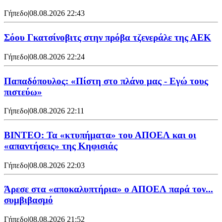
Γήπεδο
|
08.08.2026 22:43
Σόου Γκατσίνοβιτς στην πρόβα τζενεράλε της ΑΕΚ
Γήπεδο
|
08.08.2026 22:24
Παπαδόπουλος: «Πίστη στο πλάνο μας - Εγώ τους
πιστεύω»
Γήπεδο
|
08.08.2026 22:11
ΒΙΝΤΕΟ: Τα «κτυπήματα» του ΑΠΟΕΛ και οι
«απαντήσεις» της Κηφισιάς
Γήπεδο
|
08.08.2026 22:03
Άρεσε στα «αποκαλυπτήρια» ο ΑΠΟΕΛ παρά τον...
συμβιβασμό
Γήπεδο
|
08.08.2026 21:52