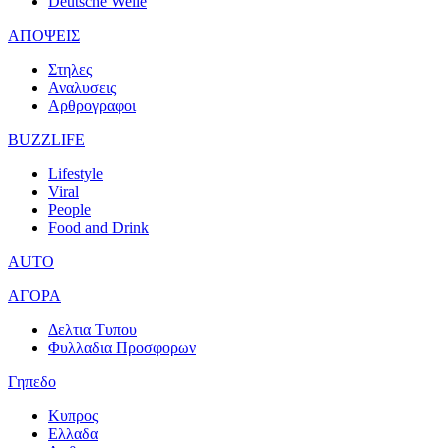
Deutsche Welle
ΑΠΟΨΕΙΣ
Στηλες
Αναλυσεις
Αρθρογραφοι
BUZZLIFE
Lifestyle
Viral
People
Food and Drink
AUTO
ΑΓΟΡΑ
Δελτια Τυπου
Φυλλαδια Προσφορων
Γηπεδο
Κυπρος
Ελλαδα