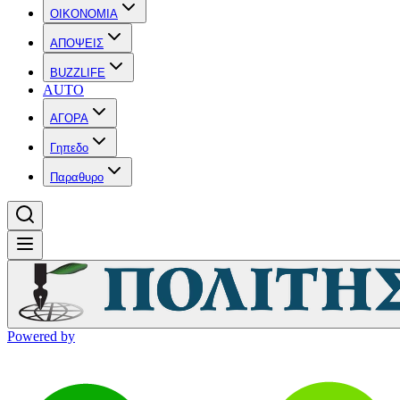
OIKONOMIA
ΑΠΟΨΕΙΣ
BUZZLIFE
AUTO
ΑΓΟΡΑ
Γηπεδο
Παραθυρο
Powered by