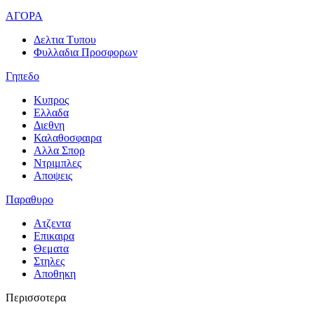
ΑΓΟΡΑ
Δελτια Τυπου
Φυλλαδια Προσφορων
Γηπεδο
Κυπρος
Ελλαδα
Διεθνη
Καλαθοσφαιρα
Αλλα Σπορ
Ντριμπλες
Αποψεις
Παραθυρο
Ατζεντα
Επικαιρα
Θεματα
Στηλες
Αποθηκη
Περισσοτερα