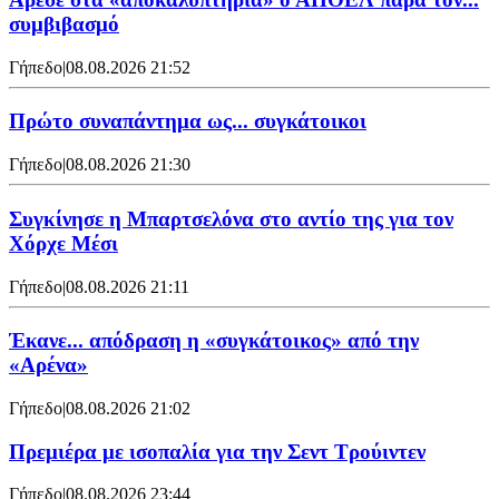
συμβιβασμό
Γήπεδο
|
08.08.2026 21:52
Πρώτο συναπάντημα ως... συγκάτοικοι
Γήπεδο
|
08.08.2026 21:30
Συγκίνησε η Μπαρτσελόνα στο αντίο της για τον
Χόρχε Μέσι
Γήπεδο
|
08.08.2026 21:11
Έκανε... απόδραση η «συγκάτοικος» από την
«Αρένα»
Γήπεδο
|
08.08.2026 21:02
Πρεμιέρα με ισοπαλία για την Σεντ Τρούιντεν
Γήπεδο
|
08.08.2026 23:44