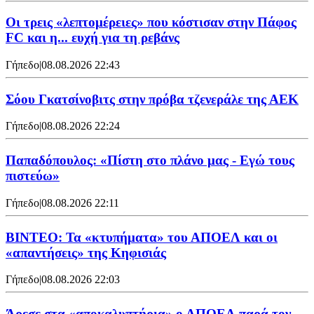
Οι τρεις «λεπτομέρειες» που κόστισαν στην Πάφος
FC και η... ευχή για τη ρεβάνς
Γήπεδο
|
08.08.2026 22:43
Σόου Γκατσίνοβιτς στην πρόβα τζενεράλε της ΑΕΚ
Γήπεδο
|
08.08.2026 22:24
Παπαδόπουλος: «Πίστη στο πλάνο μας - Εγώ τους
πιστεύω»
Γήπεδο
|
08.08.2026 22:11
ΒΙΝΤΕΟ: Τα «κτυπήματα» του ΑΠΟΕΛ και οι
«απαντήσεις» της Κηφισιάς
Γήπεδο
|
08.08.2026 22:03
Άρεσε στα «αποκαλυπτήρια» ο ΑΠΟΕΛ παρά τον...