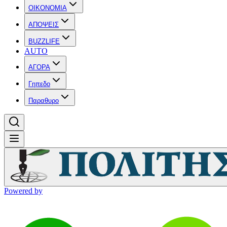
OIKONOMIA
ΑΠΟΨΕΙΣ
BUZZLIFE
AUTO
ΑΓΟΡΑ
Γηπεδο
Παραθυρο
Powered by