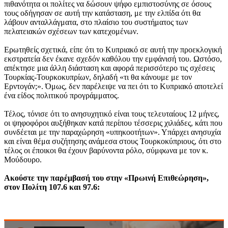
πιθανότητα οι πολίτες να δώσουν ψήφο εμπιστοσύνης σε όσους
τους οδήγησαν σε αυτή την κατάσταση, με την ελπίδα ότι θα
λάβουν ανταλλάγματα, στο πλαίσιο του συστήματος των
πελατειακών σχέσεων των κατεχομένων.
Ερωτηθείς σχετικά, είπε ότι το Κυπριακό σε αυτή την προεκλογική
εκστρατεία δεν έκανε σχεδόν καθόλου την εμφάνισή του. Ωστόσο,
απέκτησε μια άλλη διάσταση και αφορά περισσότερο τις σχέσεις
Τουρκίας-Τουρκοκυπρίων, δηλαδή «τι θα κάνουμε με τον
Ερντογάν;». Όμως, δεν παρέλειψε να πει ότι το Κυπριακό αποτελεί
ένα είδος πολιτικού προγράμματος.
Τέλος, τόνισε ότι το ανησυχητικό είναι τους τελευταίους 12 μήνες,
οι ψηφοφόροι αυξήθηκαν κατά περίπου τέσσερις χιλιάδες, κάτι που
συνδέεται με την παραχώρηση «υπηκοοτήτων». Υπάρχει ανησυχία
και είναι θέμα συζήτησης ανάμεσα στους Τουρκοκύπριους, ότι στο
τέλος οι έποικοι θα έχουν βαρύνοντα ρόλο, σύμφωνα με τον κ.
Μούδουρο.
Ακούστε την παρέμβασή του στην «Πρωινή Επιθεώρηση»,
στον Πολίτη 107.6 και 97.6: