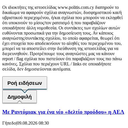
Οι ιδιοκτήτες της ιστοσελίδας www.politis.com.cy διατηρούν το
δικαίωμα να αφαιρούν σχόλια αναγνωστών, δυσφημιστικού και/ή
υβριστικού περιεχομένου, ή/και σχόλια που μπορούν να εκληφθεί
ότι υποκινούν το μίσος/τον ρατσισμό ή που παραβιάζουν
οποιαδήποτε άλλη νομοθεσία. Οι συντάκτες των σχολίων αυτών
ευθύνονται προσωπικά για την δημοσίευση τους. Αν κάποιος
αναγνώστης/συντάκτης σχολίου, το οποίο αφαιρείται, θεωρεί ότι
έχει στοιχεία που αποδεικνύουν το αληθές του περιεχομένου του,
μπορεί να τα αποστείλει στην διεύθυνση της ιστοσελίδας για να
διερευνηθούν. Προτρέπουμε τους αναγνώστες μας να κάνουν
report / flag σχόλια που πιστεύουν ότι παραβιάζουν τους πιο πάνω
κανόνες. Σχόλια που περιέχουν URL / links σε οποιαδήποτε
σελίδα, δεν δημοσιεύονται αυτόματα.
Ροή ειδήσεων
Δημοφιλή
Με Ραντόμιακ για ένα νέο «δελτίο προόδου» η ΑΕΛ
Γήπεδο
|
09.08.2026 08:30