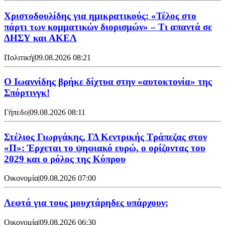
Χριστοδουλίδης για ημικρατικούς: «Τέλος στο
πάρτι των κομματικών διορισμών» – Τι απαντά σε
ΔΗΣΥ και ΑΚΕΛ
Πολιτική
|
09.08.2026 08:21
Ο Ιωαννίδης βρήκε δίχτυα στην «αυτοκτονία» της
Σπόρτινγκ!
Γήπεδο
|
09.08.2026 08:11
Στέλιος Γιωργάκης, ΓΔ Κεντρικής Τράπεζας στον
«Π»: Έρχεται το ψηφιακό ευρώ, ο ορίζοντας του
2029 και ο ρόλος της Κύπρου
Οικονομία
|
09.08.2026 07:00
Λεφτά για τους μουχτάρηδες υπάρχουν;
Οικονομία
|
09.08.2026 06:30