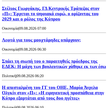
Στέλιος Γιωργάκης, ΓΔ Κεντρικής Τράπεζας στον
«Π»: Έρχεται το ψηφιακό ευρώ, ο ορίζοντας του
2029 και ο ρόλος της Κύπρου
Οικονομία
|
09.08.2026 07:00
Λεφτά για τους μουχτάρηδες υπάρχουν;
Οικονομία
|
09.08.2026 06:30
Σπάει τη σιωπή του ο παραιτηθείς πρόεδρος της
ΕΔΕΚ: Η μάχη των βουλευτικών χάθηκε εκ των έσω
Πολιτική
|
09.08.2026 06:20
Η απεσταλμένη του ΓΓ του ΟΗΕ, Μαρία Άνχελα
Ολγκίν στον «Π»: «Η ειρηνευτική προσπάθεια στην
Κύπρο εξαρτάται από τους δυο ηγέτες»
Πολιτική
|
09.08.2026 06:10