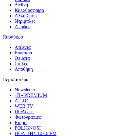
Διεθνη
Καλαθοσφαιρα
Αλλα Σπορ
Ντριμπλες
Αποψεις
Παραθυρο
Ατζεντα
Επικαιρα
Θεματα
Στηλες
Αποθηκη
Περισσοτερα
Newsletter
«Π» PREMIUM
AUTO
WEB TV
ΠΟΛcasts
Φωτογραφιες
Καιρος
POLIGNOSI
ΠΟΛΙΤΗΣ 107.6 FM