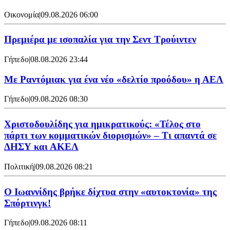
Οικονομία
|
09.08.2026 06:00
Πρεμιέρα με ισοπαλία για την Σεντ Τρούιντεν
Γήπεδο
|
08.08.2026 23:44
Με Ραντόμιακ για ένα νέο «δελτίο προόδου» η ΑΕΛ
Γήπεδο
|
09.08.2026 08:30
Χριστοδουλίδης για ημικρατικούς: «Τέλος στο
πάρτι των κομματικών διορισμών» – Τι απαντά σε
ΔΗΣΥ και ΑΚΕΛ
Πολιτική
|
09.08.2026 08:21
Ο Ιωαννίδης βρήκε δίχτυα στην «αυτοκτονία» της
Σπόρτινγκ!
Γήπεδο
|
09.08.2026 08:11