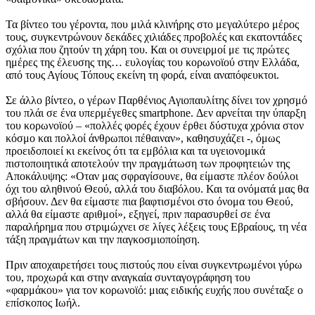
Τα βίντεο του γέροντα, που μιλά κλινήρης στο μεγαλύτερο μέρος
τους, συγκεντρώνουν δεκάδες χιλιάδες προβολές και εκατοντάδες
σχόλια που ζητούν τη χάρη του. Και οι συνειρμοί με τις πρώτες
ημέρες της έλευσης της… ευλογίας του κορωνοϊού στην Ελλάδα,
από τους Αγίους Τόπους εκείνη τη φορά, είναι αναπόφευκτοι.
Σε άλλο βίντεο, ο γέρων Παρθένιος Αγιοπαυλίτης δίνει τον χρησμό
του πλάι σε ένα υπερμέγεθες smartphone. Δεν αρνείται την ύπαρξη
του κορωνοϊού – «πολλές φορές έχουν έρθει δύστυχα χρόνια στον
κόσμο και πολλοί άνθρωποι πέθαιναν», καθησυχάζει -, όμως
προειδοποιεί κι εκείνος ότι τα εμβόλια και τα υγειονομικά
πιστοποιητικά αποτελούν την πραγμάτωση των προφητειών της
Αποκάλυψης: «Οταν μας σφραγίσουνε, θα είμαστε πλέον δούλοι
όχι του αληθινού Θεού, αλλά του διαβόλου. Και τα ονόματά μας θα
σβήσουν. Δεν θα είμαστε πια βαφτισμένοι στο όνομα του Θεού,
αλλά θα είμαστε αριθμοί», εξηγεί, πριν παρασυρθεί σε ένα
παραλήρημα που στριμώχνει σε λίγες λέξεις τους Εβραίους, τη νέα
τάξη πραγμάτων και την παγκοσμιοποίηση.
Πριν αποχαιρετήσει τους πιστούς που είναι συγκεντρωμένοι γύρω
του, προχωρά και στην αναγκαία συνταγογράφηση του
«φαρμάκου» για τον κορωνοϊό: μιας ειδικής ευχής που συνέταξε ο
επίσκοπος Ιωήλ.