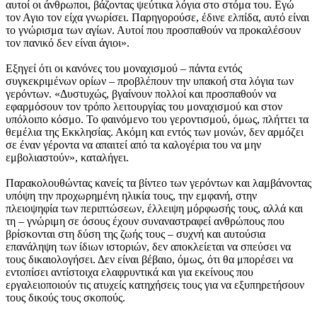
αυτοί οι άνθρωποι, βάζοντας ψεύτικα λόγια στο στόμα του. Εγώ
τον Αγιο τον είχα γνωρίσει. Παρηγορούσε, έδινε ελπίδα, αυτό είναι
το γνώρισμα των αγίων. Αυτοί που προσπαθούν να προκαλέσουν
τον πανικό δεν είναι άγιοι».
Εξηγεί ότι οι κανόνες του μοναχισμού – πάντα εντός
συγκεκριμένων ορίων – προβλέπουν την υπακοή στα λόγια των
γερόντων. «Δυστυχώς, βγαίνουν πολλοί και προσπαθούν να
εφαρμόσουν τον τρόπο λειτουργίας του μοναχισμού και στον
υπόλοιπο κόσμο. Το φαινόμενο του γεροντισμού, όμως, πλήττει τα
θεμέλια της Εκκλησίας. Ακόμη και εντός των μονών, δεν αρμόζει
σε έναν γέροντα να απαιτεί από τα καλογέρια του να μην
εμβολιαστούν», καταλήγει.
Παρακολουθώντας κανείς τα βίντεο των γερόντων και λαμβάνοντας
υπόψη την προχωρημένη ηλικία τους, την εμφανή, στην
πλειοψηφία των περιπτώσεων, έλλειψη μόρφωσής τους, αλλά και
τη – γνώριμη σε όσους έχουν συναναστραφεί ανθρώπους που
βρίσκονται στη δύση της ζωής τους – συχνή και αυτούσια
επανάληψη των ίδιων ιστοριών, δεν αποκλείεται να σπεύσει να
τους δικαιολογήσει. Δεν είναι βέβαιο, όμως, ότι θα μπορέσει να
εντοπίσει αντίστοιχα ελαφρυντικά και για εκείνους που
εργαλειοποιούν τις ατυχείς κατηχήσεις τους για να εξυπηρετήσουν
τους δικούς τους σκοπούς.