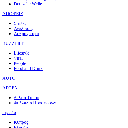
Deutsche Welle
ΑΠΟΨΕΙΣ
Στηλες
Αναλυσεις
Αρθρογραφοι
BUZZLIFE
Lifestyle
Viral
People
Food and Drink
AUTO
ΑΓΟΡΑ
Δελτια Τυπου
Φυλλαδια Προσφορων
Γηπεδο
Κυπρος
Ελλαδα