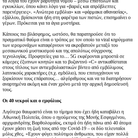
τα λόγια του έχουν βαρύτητα νόμου – μέσω επιστολών και
εγκυκλίων, όπου κάνει λόγο για «βαριές και απρόβλεπτες
παρενέργειες». «Ανώτερα εμβόλια» και «φάρμακα αθανασίας»,
εξάλλου, βρίσκονται ήδη στη φαρέτρα των πιστών, επισημαίνει ο
γέρων. Πρόκειται για τα άγια μυστήρια.
Κάποιος πιο βλάσφημος, ωστόσο, θα παρατηρούσε ότι το
πραγματικό θαύμα είναι ο τρόπος με τον οποίο τα viral κηρύγματα
των ιερομονάχων καταφέρνουν να ακροβατούν μεταξύ του
μεσαιωνικού μυστικισμού και της απολύτως σύγχρονης
τεχνολογίας. Προφητείες για το… 5G εκφέρονται μπροστά σε
κάμερες έξυπνων κινητών και το βυζαντινό «C» αντικαθίσταται
στους τίτλους των αντιεμβολιαστικών βίντεο από εμβόλιμους
λατινικούς χαρακτήρες (π.χ. eμbόλιο), που επιτυγχάνουν να
ξορκίσουν τους επάρατους… αλγόριθμους και να τα διατηρήσουν
αναρτημένα ακόμη και έναν χρόνο μετά την αρχική δημοσίευσή
τους.
Οι 40 νεκροί και ο εμφύλιος
Λιγότερο θαυμαστό είναι το τίμημα που έχει ήδη καταβάλει η
Αθωνική Πολιτεία, όπου ο ηγούμενος της Μονής Εσφιγμένου,
αρχιμανδρίτης Βαρθολομαίος, εκτιμά ότι ήδη πάνω από 40 άτομα
έχουν χάσει τη ζωή τους από την Covid-19 – οι δύο τελευταίοι
μόλις χθες. «Εχουν φύγει πολύτιμοι άνθρωποι, που είχαν πολλά