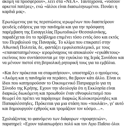
ακόμη να προσφέρουν», λέει στα «ΝΕΑ». Ταυτόχρονα, «νοσούν
αρκετοί πατέρες», ενώ «άλλοι είναι διασωληνωμένοι. Πονάει η
καρδιά μας».
Ερωτώμενος για τις περιπτώσεις ιερωμένων που διασπείρουν
ψευδείς ειδήσεις για την πανδημία και για την πρόσφατη
παρέμβαση της Εισαγγελίας Πρωτοδικών Θεσσαλονίκης,
παραδέχεται ότι το πρόβλημα επιμένει τόσο εντός όσο και εκτός
του Περιβολιού της Παναγιάς. Το κλίμα που επικρατεί στην
Αθωνική Πολιτεία, δε, φαντάζει εμφυλιοπολεμικό, με τους
«επαναστατημένους» ιερομόναχους να αποκαλούν «εγκάθετους»
εκείνους που συντάσσονται με την εγκύκλιο της Ιεράς Συνόδου και
να μένουν πιστοί στη βιτριολική ρητορική τους για τα εμβόλια.
«Και δεν πρόκειται να σταματήσουν», υποστηρίζει ο ηγούμενος.
«Ακόμη και η πανδημία να περάσει, θα βρουν κάτι άλλο. Είναι οι
ίδιοι που κατηγορούσαν το Οικουμενικό Πατριαρχείο για τη
Σύνοδο της Κρήτης. Εχουν την ιδεολογία ότι η Εκκλησία είναι
διαρκώς διωκόμενη και προωθούν έναν εθνοφυλετισμό που
θεωρεί ότι πρέπει να παράγουμε διαρκώς Κολοκοτρώνηδες και
Παπαφλέσσηδες. Πρόκειται για μια στάση που «πουλάει», γι’ αυτό
και δημιουργούν εχθρούς και τρομάζουν τον κόσμο…».
Σχολιάζοντας το φαινόμενο των διάφορων «προφητειών»,
παρατηρεί: «Εχουν ταλαιπωρήσει πολύ και τον Αγιο Παΐσιο όλοι