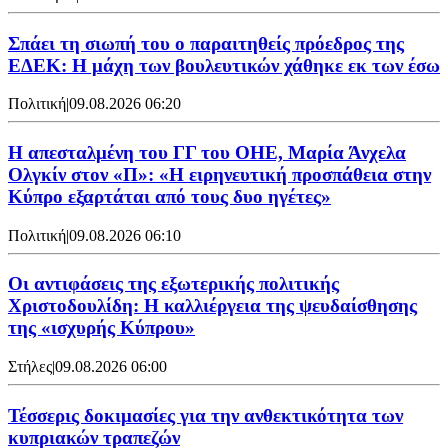
Σπάει τη σιωπή του ο παραιτηθείς πρόεδρος της
ΕΔΕΚ: Η μάχη των βουλευτικών χάθηκε εκ των έσω
Πολιτική
|
09.08.2026 06:20
Η απεσταλμένη του ΓΓ του ΟΗΕ, Μαρία Άνχελα
Ολγκίν στον «Π»: «Η ειρηνευτική προσπάθεια στην
Κύπρο εξαρτάται από τους δυο ηγέτες»
Πολιτική
|
09.08.2026 06:10
Οι αντιφάσεις της εξωτερικής πολιτικής
Χριστοδουλίδη: Η καλλιέργεια της ψευδαίσθησης
της «ισχυρής Κύπρου»
Στήλες
|
09.08.2026 06:00
Τέσσερις δοκιμασίες για την ανθεκτικότητα των
κυπριακών τραπεζών