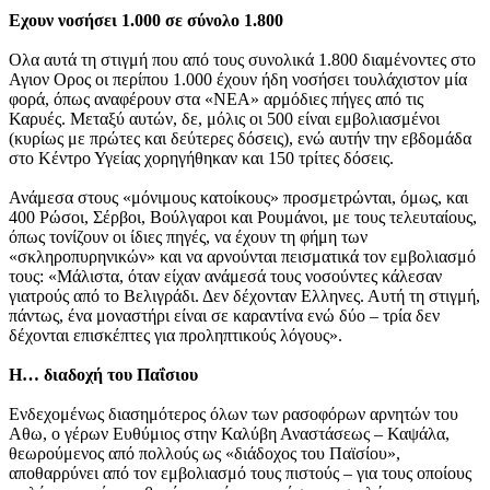
Εχουν νοσήσει 1.000 σε σύνολο 1.800
Ολα αυτά τη στιγμή που από τους συνολικά 1.800 διαμένοντες στο
Αγιον Ορος οι περίπου 1.000 έχουν ήδη νοσήσει τουλάχιστον μία
φορά, όπως αναφέρουν στα «ΝΕΑ» αρμόδιες πήγες από τις
Καρυές. Μεταξύ αυτών, δε, μόλις οι 500 είναι εμβολιασμένοι
(κυρίως με πρώτες και δεύτερες δόσεις), ενώ αυτήν την εβδομάδα
στο Κέντρο Υγείας χορηγήθηκαν και 150 τρίτες δόσεις.
Ανάμεσα στους «μόνιμους κατοίκους» προσμετρώνται, όμως, και
400 Ρώσοι, Σέρβοι, Βούλγαροι και Ρουμάνοι, με τους τελευταίους,
όπως τονίζουν οι ίδιες πηγές, να έχουν τη φήμη των
«σκληροπυρηνικών» και να αρνούνται πεισματικά τον εμβολιασμό
τους: «Μάλιστα, όταν είχαν ανάμεσά τους νοσούντες κάλεσαν
γιατρούς από το Βελιγράδι. Δεν δέχονταν Ελληνες. Αυτή τη στιγμή,
πάντως, ένα μοναστήρι είναι σε καραντίνα ενώ δύο – τρία δεν
δέχονται επισκέπτες για προληπτικούς λόγους».
Η… διαδοχή του Παΐσιου
Ενδεχομένως διασημότερος όλων των ρασοφόρων αρνητών του
Αθω, ο γέρων Ευθύμιος στην Καλύβη Αναστάσεως – Καψάλα,
θεωρούμενος από πολλούς ως «διάδοχος του Παϊσίου»,
αποθαρρύνει από τον εμβολιασμό τους πιστούς – για τους οποίους