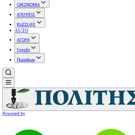
OIKONOMIA
ΑΠΟΨΕΙΣ
BUZZLIFE
AUTO
ΑΓΟΡΑ
Γηπεδο
Παραθυρο
Powered by