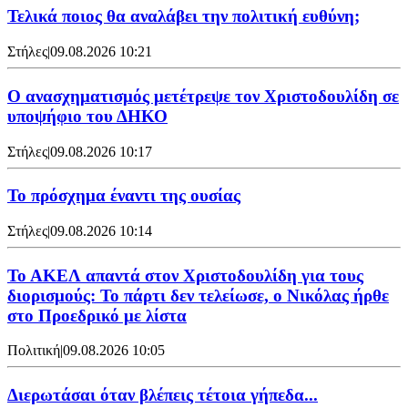
Τελικά ποιος θα αναλάβει την πολιτική ευθύνη;
Στήλες
|
09.08.2026 10:21
Ο ανασχηματισμός μετέτρεψε τον Χριστοδουλίδη σε
υποψήφιο του ΔΗΚΟ
Στήλες
|
09.08.2026 10:17
Το πρόσχημα έναντι της ουσίας
Στήλες
|
09.08.2026 10:14
Το ΑΚΕΛ απαντά στον Χριστοδουλίδη για τους
διορισμούς: Το πάρτι δεν τελείωσε, ο Νικόλας ήρθε
στο Προεδρικό με λίστα
Πολιτική
|
09.08.2026 10:05
Διερωτάσαι όταν βλέπεις τέτοια γήπεδα...