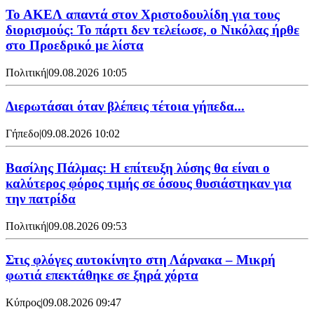
Το ΑΚΕΛ απαντά στον Χριστοδουλίδη για τους
διορισμούς: Το πάρτι δεν τελείωσε, ο Νικόλας ήρθε
στο Προεδρικό με λίστα
Πολιτική
|
09.08.2026 10:05
Διερωτάσαι όταν βλέπεις τέτοια γήπεδα...
Γήπεδο
|
09.08.2026 10:02
Βασίλης Πάλμας: Η επίτευξη λύσης θα είναι ο
καλύτερος φόρος τιμής σε όσους θυσιάστηκαν για
την πατρίδα
Πολιτική
|
09.08.2026 09:53
Στις φλόγες αυτοκίνητο στη Λάρνακα – Μικρή
φωτιά επεκτάθηκε σε ξηρά χόρτα
Κύπρος
|
09.08.2026 09:47