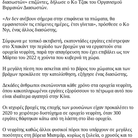
διασωστών» επιζώντες, δήλωσε ο Κο Τζακ του Οργανισμού
Βιρμανών Διασωστών.
«Αν δεν ανέβουν σήμερα στην επιφάνεια τα πτώματα, θα
εμφανιστούν τις επόμενες ημέρες, έτσι γίνεται», πρόσθεσε ο Κο
Νγι, ένας άλλος διασώστης.
Σύμφωνα με τοπικό ακτιβιστή, εκατοντάδες εργάτες επέστρεψαν
στο Χπακάντ την περίοδο των βροχών για να εργαστούν στα
ορυχεία νεφρίτη, παρά την απαγόρευση που έχει επιβάλει ως τον
Μάρτιο του 2022 η χούντα που κυβερνά τη χώρα.
Η μεγάλη πίεση που ασκείται από το βάρος του χώματος και των
βράχων προκάλεσε την κατολίσθηση, εξήγησε ένας διασώστης.
Δεκάδες άνθρωποι σκοτώνονται κάθε χρόνο στα ορυχεία νεφρίτη,
όπου κακοπληρωμένοι εργάτες εξορύσσουν το πέτρωμα αυτό που
είναι ιδιαίτερα αγαπητό στην Κίνα.
Οι ισχυρές βροχές της εποχής των μουσώνων είχαν προκαλέσει το
2020 το χειρότερο δυστύχημα σε ορυχείο νεφρίτη, όταν 300
εργάτες θάφτηκαν κάτω από τη λάσπη στο ίδιο ορυχείο.
Ο νεφρίτης καθώς άλλοι φυσικοί πόροι που υπάρχουν σε μεγάλες
ποσότητες στη βόρεια Μιανμάρ, κυρίως η ξυλεία, ο χρυσός και το