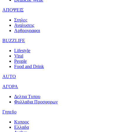
ΑΠΟΨΕΙΣ
Στηλες
Αναλυσεις
Αρθρογραφοι
BUZZLIFE
Lifestyle
Viral
People
Food and Drink
AUTO
ΑΓΟΡΑ
Δελτια Τυπου
Φυλλαδια Προσφορων
Γηπεδο
Κυπρος
Ελλαδα