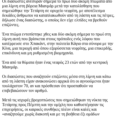
Οι διασώστες ανέσυραν σήμερα το πρωί δύο ακόμη πτώματα από
μια λίμνη στη βόρεια Μιανμάρ μετά την κατολίσθηση που
σημειώθηκε την Τετάρτη σε ορυχείο νεφρίτη, με αποτέλεσμα
δεκάδες άνθρωποι να καταπλακωθούν από τη λάσπη και τις πέτρες,
δήλωσε ένας διασώστης, ο οποίος δεν είχε ελπίδες να βρεθούν
επιζώντες.
Ένα πτώμα εντοπίστηκε χθες και δύο ακόμη σήμερα το πρωί στη
λίμνη αυτή που βρίσκεται στους πρόποδες ενός λόφου που
κατέρρευσε στο Χπακάντ, στην πολιτεία Κάγια στα σύνορα με την
Κίνα, μια περιοχή από όπου εξορύσσεται νεφρίτης, μια επικερδής,
επικίνδυνη και μη ρυθμισμένη βιομηχανία.
Ένα από τα θύματα ήταν ένας νεαρός 23 ετών από την κεντρική
Μιανμάρ.
Οι διασώστες που αναζητούν επιζώντες μέσα στη λίμνη και κάτω
από τη λάσπη είχαν ανακοινώσει αρχικά ότι οι αγνοούμενοι ήταν
τουλάχιστον 70, αν και πρόσθεσαν ότι προσπαθούν να
επιβεβαιώσουν τον αριθμό.
Μετά τις ισχυρές βροχοπτώσεις που σημειώθηκαν τη νύκτα της
Τετάρτης προς Πέμπτη και την ομίχλη που καθυστέρησαν τις
επιχειρήσεις, οι καιρικές συνθήκες πλέον είναι καλές και
«αναζητούμε χωρίς διακοπή και με τη βοήθεια έξι ομάδων