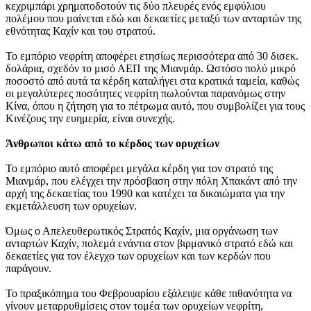
κεχριμπάρι χρηματοδοτούν τις δύο πλευρές ενός εμφύλιου
πολέμου που μαίνεται εδώ και δεκαετίες μεταξύ των ανταρτών της
εθνότητας Καχίν και του στρατού.
Το εμπόριο νεφρίτη αποφέρει ετησίως περισσότερα από 30 δισεκ.
δολάρια, σχεδόν το μισό ΑΕΠ της Μιανμάρ. Ωστόσο πολύ μικρό
ποσοστό από αυτά τα κέρδη καταλήγει στα κρατικά ταμεία, καθώς
οι μεγαλύτερες ποσότητες νεφρίτη πωλούνται παρανόμως στην
Κίνα, όπου η ζήτηση για το πέτρωμα αυτό, που συμβολίζει για τους
Κινέζους την ευημερία, είναι συνεχής.
Άνθρωποι κάτω από το κέρδος των ορυχείων
Το εμπόριο αυτό αποφέρει μεγάλα κέρδη για τον στρατό της
Μιανμάρ, που ελέγχει την πρόσβαση στην πόλη Χπακάντ από την
αρχή της δεκαετίας του 1990 και κατέχει τα δικαιώματα για την
εκμετάλλευση των ορυχείων.
Όμως ο Απελευθερωτικός Στρατός Καχίν, μια οργάνωση των
ανταρτών Καχίν, πολεμά ενάντια στον βιρμανικό στρατό εδώ και
δεκαετίες για τον έλεγχο των ορυχείων και των κερδών που
παράγουν.
Το πραξικόπημα του Φεβρουαρίου εξάλειψε κάθε πιθανότητα να
γίνουν μεταρρυθμίσεις στον τομέα των ορυχείων νεφρίτη,