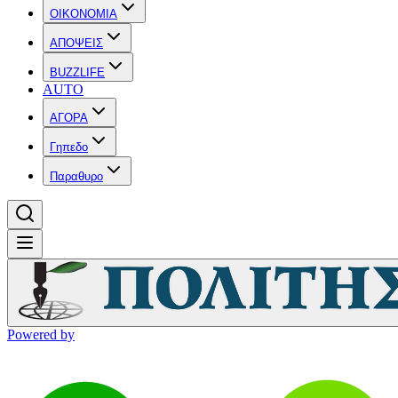
OIKONOMIA
ΑΠΟΨΕΙΣ
BUZZLIFE
AUTO
ΑΓΟΡΑ
Γηπεδο
Παραθυρο
Powered by