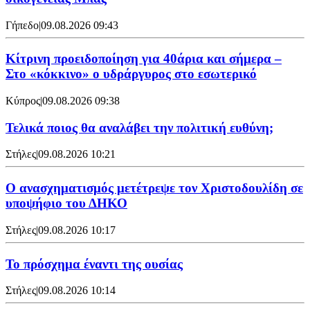
Γήπεδο
|
09.08.2026 09:43
Κίτρινη προειδοποίηση για 40άρια και σήμερα –
Στο «κόκκινο» ο υδράργυρος στο εσωτερικό
Κύπρος
|
09.08.2026 09:38
Τελικά ποιος θα αναλάβει την πολιτική ευθύνη;
Στήλες
|
09.08.2026 10:21
Ο ανασχηματισμός μετέτρεψε τον Χριστοδουλίδη σε
υποψήφιο του ΔΗΚΟ
Στήλες
|
09.08.2026 10:17
Το πρόσχημα έναντι της ουσίας
Στήλες
|
09.08.2026 10:14