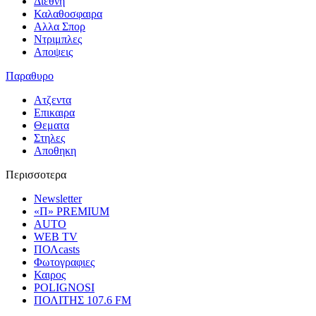
Διεθνη
Καλαθοσφαιρα
Αλλα Σπορ
Ντριμπλες
Αποψεις
Παραθυρο
Ατζεντα
Επικαιρα
Θεματα
Στηλες
Αποθηκη
Περισσοτερα
Newsletter
«Π» PREMIUM
AUTO
WEB TV
ΠΟΛcasts
Φωτογραφιες
Καιρος
POLIGNOSI
ΠΟΛΙΤΗΣ 107.6 FM