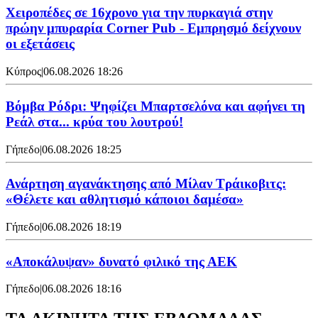
Χειροπέδες σε 16χρονο για την πυρκαγιά στην
πρώην μπυραρία Corner Pub - Εμπρησμό δείχνουν
οι εξετάσεις
Κύπρος
|
06.08.2026 18:26
Βόμβα Ρόδρι: Ψηφίζει Μπαρτσελόνα και αφήνει τη
Ρεάλ στα... κρύα του λουτρού!
Γήπεδο
|
06.08.2026 18:25
Ανάρτηση αγανάκτησης από Μίλαν Τράικοβιτς:
«Θέλετε και αθλητισμό κάποιοι δαμέσα»
Γήπεδο
|
06.08.2026 18:19
«Αποκάλυψαν» δυνατό φιλικό της ΑΕΚ
Γήπεδο
|
06.08.2026 18:16