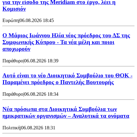
για την είσοδο της Meridiam στο έργο, λέει η
Κομισιόν
Ευρώπη
|
06.08.2026 18:45
Ο Μάριος Ιωάννου Ηλία νέος πρόεδρος του ΔΣ της
Συμφωνικής Κύπρου - Τα νέα μέλη και ποιοι
αποχωρούν
Παράθυρο
|
06.08.2026 18:39
Αυτό είναι το νέο Διοικητικό Συμβούλιο του ΘΟΚ -
Παραμένει πρόεδρος ο Παντελής Βουτουρής
Παράθυρο
|
06.08.2026 18:34
Νέα πρόσωπα στα Διοικητικά Συμβούλια των
ημικρατικών οργανισμών – Αναλυτικά τα ονόματα
Πολιτική
|
06.08.2026 18:31