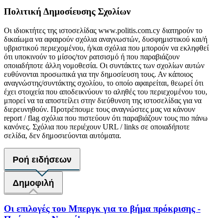
Πολιτική Δημοσίευσης Σχολίων
Οι ιδιοκτήτες της ιστοσελίδας www.politis.com.cy διατηρούν το
δικαίωμα να αφαιρούν σχόλια αναγνωστών, δυσφημιστικού και/ή
υβριστικού περιεχομένου, ή/και σχόλια που μπορούν να εκληφθεί
ότι υποκινούν το μίσος/τον ρατσισμό ή που παραβιάζουν
οποιαδήποτε άλλη νομοθεσία. Οι συντάκτες των σχολίων αυτών
ευθύνονται προσωπικά για την δημοσίευση τους. Αν κάποιος
αναγνώστης/συντάκτης σχολίου, το οποίο αφαιρείται, θεωρεί ότι
έχει στοιχεία που αποδεικνύουν το αληθές του περιεχομένου του,
μπορεί να τα αποστείλει στην διεύθυνση της ιστοσελίδας για να
διερευνηθούν. Προτρέπουμε τους αναγνώστες μας να κάνουν
report / flag σχόλια που πιστεύουν ότι παραβιάζουν τους πιο πάνω
κανόνες. Σχόλια που περιέχουν URL / links σε οποιαδήποτε
σελίδα, δεν δημοσιεύονται αυτόματα.
Ροή ειδήσεων
Δημοφιλή
Οι επιλογές του Μπεργκ για το βήμα πρόκρισης -