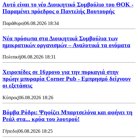
Αυτό είναι το νέο Διοικητικό Συμβούλιο του ΘΟΚ -
Παραμένει πρόεδρος ο Παντελής Βουτουρής
Παράθυρο
|
06.08.2026 18:34
Νέα πρόσωπα στα Διοικητικά Συμβούλια των
ημικρατικών οργανισμών – Αναλυτικά τα ονόματα
Πολιτική
|
06.08.2026 18:31
Χειροπέδες σε 16χρονο για την πυρκαγιά στην
πρώην μπυραρία Corner Pub - Εμπρησμό δείχνουν
οι εξετάσεις
Κύπρος
|
06.08.2026 18:26
Βόμβα Ρόδρι: Ψηφίζει Μπαρτσελόνα και αφήνει τη
Ρεάλ στα... κρύα του λουτρού!
Γήπεδο
|
06.08.2026 18:25