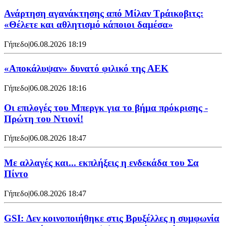
Ανάρτηση αγανάκτησης από Μίλαν Τράικοβιτς:
«Θέλετε και αθλητισμό κάποιοι δαμέσα»
Γήπεδο
|
06.08.2026 18:19
«Αποκάλυψαν» δυνατό φιλικό της ΑΕΚ
Γήπεδο
|
06.08.2026 18:16
Οι επιλογές του Μπεργκ για το βήμα πρόκρισης -
Πρώτη του Ντιονί!
Γήπεδο
|
06.08.2026 18:47
Με αλλαγές και... εκπλήξεις η ενδεκάδα του Σα
Πίντο
Γήπεδο
|
06.08.2026 18:47
GSI: Δεν κοινοποιήθηκε στις Βρυξέλλες η συμφωνία