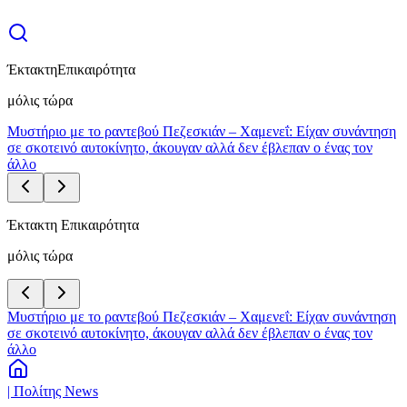
Έκτακτη
Επικαιρότητα
μόλις τώρα
Μυστήριο με το ραντεβού Πεζεσκιάν – Χαμενεΐ: Είχαν συνάντηση
σε σκοτεινό αυτοκίνητο, άκουγαν αλλά δεν έβλεπαν ο ένας τον
άλλο
Έκτακτη Επικαιρότητα
μόλις τώρα
Μυστήριο με το ραντεβού Πεζεσκιάν – Χαμενεΐ: Είχαν συνάντηση
σε σκοτεινό αυτοκίνητο, άκουγαν αλλά δεν έβλεπαν ο ένας τον
άλλο
| Πολίτης News