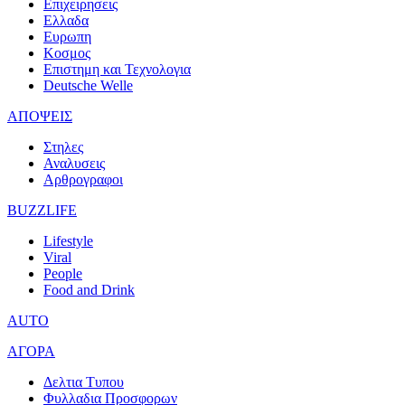
Επιχειρησεις
Ελλαδα
Ευρωπη
Κοσμος
Επιστημη και Τεχνολογια
Deutsche Welle
ΑΠΟΨΕΙΣ
Στηλες
Αναλυσεις
Αρθρογραφοι
BUZZLIFE
Lifestyle
Viral
People
Food and Drink
AUTO
ΑΓΟΡΑ
Δελτια Τυπου
Φυλλαδια Προσφορων