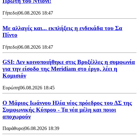
Πρώτη του Ντιονί!
Γήπεδο
|
06.08.2026 18:47
Με αλλαγές και... εκπλήξεις η ενδεκάδα του Σα
Πίντο
Γήπεδο
|
06.08.2026 18:47
GSI: Δεν κοινοποιήθηκε στις Βρυξέλλες η συμφωνία
για την είσοδο της Meridiam στο έργο, λέει η
Κομισιόν
Ευρώπη
|
06.08.2026 18:45
Ο Μάριος Ιωάννου Ηλία νέος πρόεδρος του ΔΣ της
Συμφωνικής Κύπρου - Τα νέα μέλη και ποιοι
αποχωρούν
Παράθυρο
|
06.08.2026 18:39