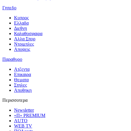
Γηπεδο
Κυπρος
Ελλαδα
Διεθνη
Καλαθοσφαιρα
Αλλα Σπορ
Ντριμπλες
Αποψεις
Παραθυρο
Ατζεντα
Επικαιρα
Θεματα
Στηλες
Αποθηκη
Περισσοτερα
Newsletter
«Π» PREMIUM
AUTO
WEB TV