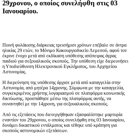
29χρονου, ο οποίος συνελήφθη στις 03
Ιανουαρίου.
Ποινή φυλάκισης διάρκειας τρεισήμισι χρόνων επέβαλε σε άντρα
ηλικίας 29 ετών, το Μόνιμο Κακουργιοδικείο Λεμεσού, αφού τον
έκρινε ένοχο μετά από εκδίκαση υπόθεσης απόπειρας άγρας
παιδιού για σεξουαλικούς σκοπούς. Την υπόθεση είχε διερευνήσει
η Υποδιεύθυνση Ηλεκτρονικού Εγκλήματος, του Αρχηγείου
Αστυνομίας.
Η διερεύνηση της υπόθεσης άρχισε μετά από καταγγελία στην
Αστυνομία, από μητέρα 14χρονης. Σύμφωνα με την καταγγελία,
συγκεκριμένος χρήστης λογαριασμού σε πλατφόρμα κοινωνικής
δικτύωσης, προσπάθησε μέσω της πλατφόρμας αυτής, να
συναντηθεί με την 14χρονη, για σεξουαλικούς σκοπούς.
Από τις εξετάσεις που διενεργήθηκαν εξασφαλίστηκε μαρτυρία
εναντίον του 29χρονου, ο οποίος συνελήφθη στις 03 Ιανουαρίου,
δυνάμει δικαστικού εντάλματος και τέθηκε υπό κράτηση για
σκοπούς αστυνομικών εξετάσεων.