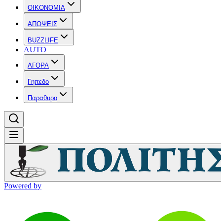
OIKONOMIA
ΑΠΟΨΕΙΣ
BUZZLIFE
AUTO
ΑΓΟΡΑ
Γηπεδο
Παραθυρο
Powered by