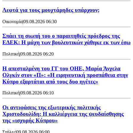
Λεφτά για τους μουχτάρηδες υπάρχουν;
Οικονομία
|
09.08.2026 06:30
Σπάει τη σιωπή του ο παραιτηθείς πρόεδρος της
ΕΔΕΚ: Η μάχη των βουλευτικών χάθηκε εκ των έσω
Πολιτική
|
09.08.2026 06:20
Η απεσταλμένη του ΓΓ του ΟΗΕ, Μαρία Άνχελα
Ολγκίν στον «Π»: «Η ειρηνευτική προσπάθεια στην
Κύπρο εξαρτάται από τους δυο ηγέτες»
Πολιτική
|
09.08.2026 06:10
Οι αντιφάσεις της εξωτερικής πολιτικής
Χριστοδουλίδη: Η καλλιέργεια της ψευδαίσθησης
της «ισχυρής Κύπρου»
Στήλες
|
09.08.2026 06:00