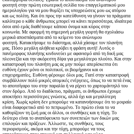
φοιτητή στην πρώτη εσωτερική σελίδα του επαγγελματικού μου
ημερολογίου για να μου θυμίζει τις υποχρεώσεις μου ως ατόμου
και ως πολίτη. Και ότι προς την κατεύθυνση να γίνουν τα πράγματα
καλύτερα ο κάθε άνθρωπος μπορεί να κάνει περισσότερα, ιδιαίτερα
όσοι από εμάς διαθέτουμε κάποιο όνομα και κύρος στην
κοινωνία. Με αφορμή τη σημερινή μεγάλη γιορτή θα σχολιάσω
μερικά αποσπάσματα από το κείμενο του ανώνυμου
φοιτητή. Κατακτήσαμε το διάστημα, αλλά χάσαμε τον πλανήτη
μας. Πόσο μεγάλη αλήθεια κρύβει η φράση αυτή! Αυτός ο
πανέμορφος πλανήτης κινδυνεύει με αφανισμό από τη δική μας
πλεονεξία και την ακόρεστη δίψα για μεγαλύτερο πλούτο. Και στην
καταστροφή του πλανήτη μας ας μην πούμε απερίσκεπτα ότι
ευθύνη έχουν μόνο οι πολιτικοί, οι βιομήχανοι και οι
επιχειρηματίες. Ευθύνη φέρουμε όλοι μας. Γιατί στην καταστροφή
συμβάλλουν πολύ μικρές ατομικές ενέργειες, όπως το να πετά ένας
το αποτσίγαρο του στην παραλία ή να ρίχνει το χαρτομάντηλό του
στον δρόμο. Από το διαδίκτυο, πράγματι, οι άνθρωποι έχουμε
αποκτήσει περισσότερες γνώσεις, αλλά όχι και μεγαλύτερη
κρίση. Χωρίς κρίση δεν μπορούμε να κατανοήσουμε ότι το μοιραίο
είναι διαφορετικό από το πεπρωμένο. Το πρώτο είναι το να
καθορίζουν τη ζωή μας οι άλλοι, οι συνθήκες και η τύχη. Το
δεύτερο είναι το αναπόφευκτο των συνεπειών των δικών μας
επιλογών και πράξεων. Άλλωστε, τις συνθήκες, τους
περιορισμούς, ακόμα και την τύχη, μπορούμε να τους