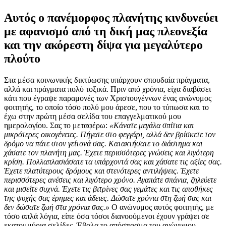
Αυτός ο πανέμορφος πλανήτης κινδυνεύει
με αφανισμό από τη δική μας πλεονεξία
και την ακόρεστη δίψα για μεγαλύτερο
πλούτο
Στα μέσα κοινωνικής δικτύωσης υπάρχουν σπουδαία πράγματα,
αλλά και πράγματα πολύ τοξικά. Πριν από χρόνια, είχα διαβάσει
κάτι που έγραψε παραμονές των Χριστουγέννων ένας ανώνυμος
φοιτητής, το οποίο τόσο πολύ μου άρεσε, που το τύπωσα και το
έχω στην πρώτη μέσα σελίδα του επαγγελματικού μου
ημερολογίου. Σας το μεταφέρω:
«Κάνατε μεγάλα σπίτια και
μικρότερες οικογένειες. Πήγατε στο φεγγάρι, αλλά δεν βρίσκετε τον
δρόμο να πάτε στον γείτονά σας. Κατακτήσατε το διάστημα και
χάσατε τον πλανήτη μας. Έχετε περισσότερες γνώσεις και λιγότερη
κρίση. Πολλαπλασιάσατε τα υπάρχοντά σας και χάσατε τις αξίες σας.
Έχετε πλατύτερους δρόμους και στενότερες αντιλήψεις. Έχετε
περισσότερες ανέσεις και λιγότερο χρόνο. Αγαπάτε σπάνια, ζηλεύετε
και μισείτε συχνά. Έχετε τις βιτρίνες σας γεμάτες και τις αποθήκες
της ψυχής σας έρημες και άδειες. Δώσατε χρόνια στη ζωή σας και
δεν δώσατε ζωή στα χρόνια σας.»
Ο ανώνυμος αυτός φοιτητής, με
τόσο απλά λόγια, είπε όσα τόσοι διανοούμενοι έχουν γράψει σε
εκατομμύρια σελίδες. Έβαλα το απόσπασμα του ανώνυμου