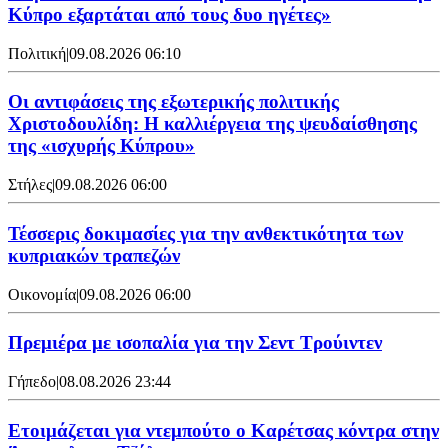
Κύπρο εξαρτάται από τους δυο ηγέτες»
Πολιτική
|
09.08.2026 06:10
Οι αντιφάσεις της εξωτερικής πολιτικής
Χριστοδουλίδη: Η καλλιέργεια της ψευδαίσθησης
της «ισχυρής Κύπρου»
Στήλες
|
09.08.2026 06:00
Τέσσερις δοκιμασίες για την ανθεκτικότητα των
κυπριακών τραπεζών
Οικονομία
|
09.08.2026 06:00
Πρεμιέρα με ισοπαλία για την Σεντ Τρούιντεν
Γήπεδο
|
08.08.2026 23:44
Ετοιμάζεται για ντεμπούτο ο Καρέτσας κόντρα στην