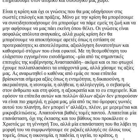
επηρεάσουμε στον ατομικό και συλλογικό μας χώρο.
Είναι η κρίση και όχι οι γνώσεις που θα μας οδηγήσουν στις
σωστές επιλογές και πράξεις. Μόνο με την κρίση θα μπορέσουμε
να συνειδητοποιήσουμε ότι μπορούμε να πάμε εμείς τη ζωή και να
μην αφήσουμε να μας πάει εκείνη όπου θέλει. Οι γνώσεις είναι
ασφαλώς απόλυτα αναγκαίες, αλλά χωρίς κρίση δεν θα
μπορέσουμε να αποκτήσουμε αρετές όπως η εστίαση σε
προτεραιότητες κι αποτελέσματα, αξιολόγηση δυνατοτήτων και
καθορισμό στόχων που είναι εφικτοί. Με τη θεσμοθέτηση του
ελάχιστου εγγυημένου εισοδήματος –μία από τις σημαντικές
επιτυχίες της κυβέρνησης Αναστασιάδη– ακόμα και οι πιο φτωχοί
έχουμε πολλαπλασιάσει τα υπάρχοντά μας, αλλά χάσαμε τις αξίες
μας. Ας αναρωτηθεί ο καθένας από εμάς σε ποια επίπεδα
βρίσκονται σήμερα αξίες όπως η εντιμότητα, η δικαιοσύνη, η
ακεραιότητα, η ισονομία, η αλήθεια, η αλληλεγγύη, ο σεβασμός
στον άνθρωπο και στη φύση, η αξιοκρατία και το ευ επιχειρείν. Και
εφόσον τα επίπεδα αυτών και πολλών άλλων αξιών δεν μπορούσαν
να είναι πιο χαμηλά, η χώρα μας, μία από τις πιο όμορφες γωνιές
αυτού του πλανήτη, δεν μπορεί ν’ αλλάξει, πλέον, με μερεμέτια και
μικροβελτιώσεις. Απαιτούνται βαθιές τομές παντού. Απαιτείται μία
επανάσταση, όχι της έκτασης και του βάθους που προκάλεσε ο
Χριστός με τη γέννησή Του, αλλά μία επανάσταση που θα λάβει τη
μορφή του να συμφωνήσουμε σε ριζικές αλλαγές σε όλους τους
τομείς, όπως η οικονομία, η παιδεία, η υγεία, το κράτος, η