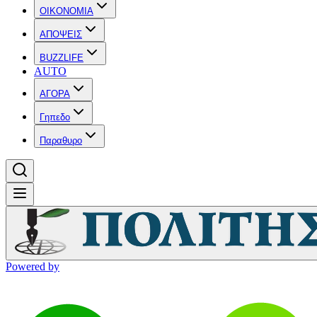
OIKONOMIA
ΑΠΟΨΕΙΣ
BUZZLIFE
AUTO
ΑΓΟΡΑ
Γηπεδο
Παραθυρο
Powered by