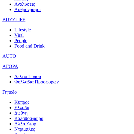
Αναλυσεις
Αρθρογραφοι
BUZZLIFE
Lifestyle
Viral
People
Food and Drink
AUTO
ΑΓΟΡΑ
Δελτια Τυπου
Φυλλαδια Προσφορων
Γηπεδο
Κυπρος
Ελλαδα
Διεθνη
Καλαθοσφαιρα
Αλλα Σπορ
Ντριμπλες