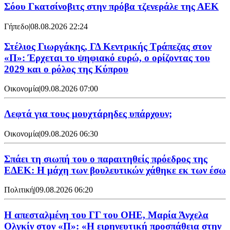
Σόου Γκατσίνοβιτς στην πρόβα τζενεράλε της ΑΕΚ
Γήπεδο
|
08.08.2026 22:24
Στέλιος Γιωργάκης, ΓΔ Κεντρικής Τράπεζας στον
«Π»: Έρχεται το ψηφιακό ευρώ, ο ορίζοντας του
2029 και ο ρόλος της Κύπρου
Οικονομία
|
09.08.2026 07:00
Λεφτά για τους μουχτάρηδες υπάρχουν;
Οικονομία
|
09.08.2026 06:30
Σπάει τη σιωπή του ο παραιτηθείς πρόεδρος της
ΕΔΕΚ: Η μάχη των βουλευτικών χάθηκε εκ των έσω
Πολιτική
|
09.08.2026 06:20
Η απεσταλμένη του ΓΓ του ΟΗΕ, Μαρία Άνχελα
Ολγκίν στον «Π»: «Η ειρηνευτική προσπάθεια στην