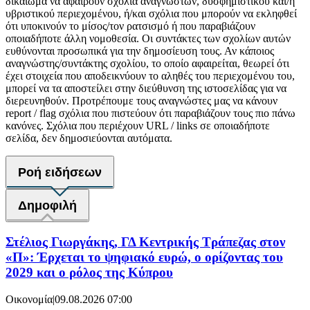
δικαίωμα να αφαιρούν σχόλια αναγνωστών, δυσφημιστικού και/ή
υβριστικού περιεχομένου, ή/και σχόλια που μπορούν να εκληφθεί
ότι υποκινούν το μίσος/τον ρατσισμό ή που παραβιάζουν
οποιαδήποτε άλλη νομοθεσία. Οι συντάκτες των σχολίων αυτών
ευθύνονται προσωπικά για την δημοσίευση τους. Αν κάποιος
αναγνώστης/συντάκτης σχολίου, το οποίο αφαιρείται, θεωρεί ότι
έχει στοιχεία που αποδεικνύουν το αληθές του περιεχομένου του,
μπορεί να τα αποστείλει στην διεύθυνση της ιστοσελίδας για να
διερευνηθούν. Προτρέπουμε τους αναγνώστες μας να κάνουν
report / flag σχόλια που πιστεύουν ότι παραβιάζουν τους πιο πάνω
κανόνες. Σχόλια που περιέχουν URL / links σε οποιαδήποτε
σελίδα, δεν δημοσιεύονται αυτόματα.
Ροή ειδήσεων
Δημοφιλή
Στέλιος Γιωργάκης, ΓΔ Κεντρικής Τράπεζας στον
«Π»: Έρχεται το ψηφιακό ευρώ, ο ορίζοντας του
2029 και ο ρόλος της Κύπρου
Οικονομία
|
09.08.2026 07:00