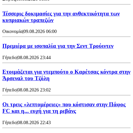
Τέσσερις δοκιμασίες για την ανθεκτικότητα των
κυπριακών τραπεζών
Οικονομία
|
09.08.2026 06:00
Πρεμιέρα με ισοπαλία για την Σεντ Τρούιντεν
Γήπεδο
|
08.08.2026 23:44
Ετοιμάζεται για ντεμπούτο ο Καρέτσας κόντρα στην
Άρσεναλ του Τζόλη
Γήπεδο
|
08.08.2026 23:02
Οι τρεις «λεπτομέρειες» που κόστισαν στην Πάφος
FC και η... ευχή για τη ρεβάνς
Γήπεδο
|
08.08.2026 22:43