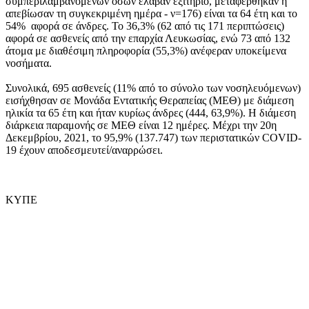
συμπεριλαμβανομένων όσων έλαβαν εξιτήριο, μεταφέρθηκαν ή
απεβίωσαν τη συγκεκριμένη ημέρα - ν=176) είναι τα 64 έτη και το
54% αφορά σε άνδρες. Το 36,3% (62 από τις 171 περιπτώσεις)
αφορά σε ασθενείς από την επαρχία Λευκωσίας, ενώ 73 από 132
άτομα με διαθέσιμη πληροφορία (55,3%) ανέφεραν υποκείμενα
νοσήματα.
Συνολικά, 695 ασθενείς (11% από το σύνολο των νοσηλευόμενων)
εισήχθησαν σε Μονάδα Εντατικής Θεραπείας (ΜΕΘ) με διάμεση
ηλικία τα 65 έτη και ήταν κυρίως άνδρες (444, 63,9%). Η διάμεση
διάρκεια παραμονής σε ΜΕΘ είναι 12 ημέρες. Μέχρι την 20η
Δεκεμβρίου, 2021, το 95,9% (137.747) των περιστατικών COVID-
19 έχουν αποδεσμευτεί/αναρρώσει.
ΚΥΠΕ