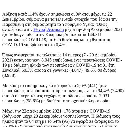
Αύξηση κατά 114% έχουν σημειώσει οι θάνατοι μέχρι τις 22
Δεκεμβρίου, σύμφωνα με τα τελευταία στοιχεία που έδωσε την
Παρασκευή στη δημοσιότητα το Υπουργείο Υγείας. Όπως
αναφέρεται στην
Εθνική Αναφορά
μέχρι την 20η Δεκεμβρίου 2021
έχουν διαγνωσθεί στην Κυπριακή Δημοκρατία 144.311
περιπτώσεις COVID-19, με 625 θανάτους και τη θνητότητα
COVID-19 να βρίσκεται στο 0,4%.
Όπως αναφέρεται, τις τελευταίες 14 ημέρες (7 - 20 Δεκεμβρίου
2021) καταγράφηκαν 8.045 επιβεβαιωμένες περιπτώσεις COVID-
19 με διάμεση ηλικία των περιπτώσεων COVID-19 τα 31 έτη.
Συνολικά, 50,3% αφορά σε γυναίκες (4.047), 49,6% σε άνδρες
(3.988).
Με βάση το επιδημιολογικό ιστορικό, το 5,6% (441) ήταν
περιπτώσεις με πρόσφατο ιστορικό ταξιδιού, ενώ το 94,4% (7.490)
αφορά σε περιπτώσεις εγχώριας μετάδοσης – από τις 7.931
περιπτώσεις (98,6%) με διαθέσιμη τη σχετική πληροφορία.
Μέχρι την 22α Δεκεμβρίου 2021, 176 άτομα με COVID-19
(διάγνωση μέχρι 20 Δεκεμβρίου) νοσηλεύονταν. Η διάμεσή τους
ηλικία ήταν τα 64 έτη με το 54% (95) να αφορά σε άνδρες και το
36,3% (62) άτομα από την επαρχία Λευκωσίας (από 171 άτομα).