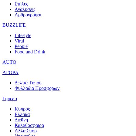
Στηλες
Αναλυσεις
Αρθρογραφοι
BUZZLIFE
Lifestyle
Viral
People
Food and Drink
AUTO
ΑΓΟΡΑ
Δελτια Τυπου
Φυλλαδια Προσφορων
Γηπεδο
Κυπρος
Ελλαδα
Διεθνη
Καλαθοσφαιρα
Αλλα Σπορ