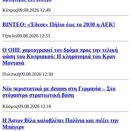
Κύπρος
|
09.08.2026 12:49
ΒΙΝΤΕΟ: «Έδεσε» Πήλιο έως το 2030 η ΑΕΚ!
Γήπεδο
|
09.08.2026 12:33
Ο ΟΗΕ χαρτογραφεί τον δρόμο προς την τελική
φάση του Κυπριακού: Η κληρονομιά του Κραν
Μοντανά
Πολιτική
|
09.08.2026 12:30
Νέο περιστατικό με drones στη Γερμανία – Στο
στόχαστρο στρατιωτική βάση
Κόσμος
|
09.08.2026 12:16
Η Άστον Βίλα καλοβλέπει Παλίνια και πιέζει την
Μπάγερν