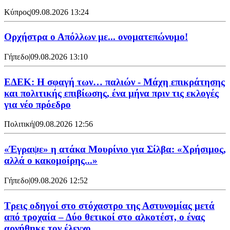
Κύπρος
|
09.08.2026 13:24
Ορχήστρα o Aπόλλων με... ονοματεπώνυμο!
Γήπεδο
|
09.08.2026 13:10
ΕΔΕΚ: Η σφαγή των… παλιών - Μάχη επικράτησης
και πολιτικής επιβίωσης, ένα μήνα πριν τις εκλογές
για νέο πρόεδρο
Πολιτική
|
09.08.2026 12:56
«Έγραψε» η ατάκα Μουρίνιο για Σίλβα: «Χρήσιμος,
αλλά ο κακομοίρης...»
Γήπεδο
|
09.08.2026 12:52
Τρεις οδηγοί στο στόχαστρο της Αστυνομίας μετά
από τροχαία – Δύο θετικοί στο αλκοτέστ, ο ένας
αρνήθηκε τον έλεγχο