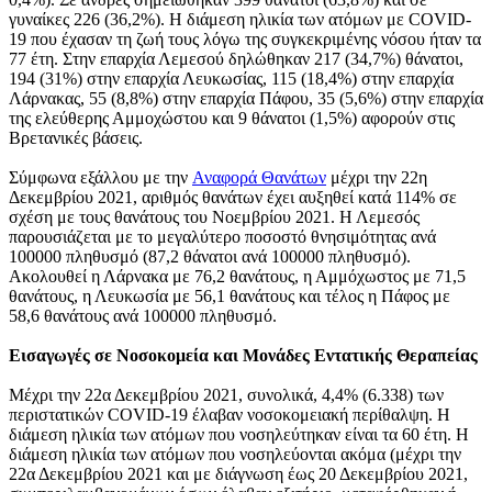
γυναίκες 226 (36,2%). Η διάμεση ηλικία των ατόμων με COVID-
19 που έχασαν τη ζωή τους λόγω της συγκεκριμένης νόσου ήταν τα
77 έτη. Στην επαρχία Λεμεσού δηλώθηκαν 217 (34,7%) θάνατοι,
194 (31%) στην επαρχία Λευκωσίας, 115 (18,4%) στην επαρχία
Λάρνακας, 55 (8,8%) στην επαρχία Πάφου, 35 (5,6%) στην επαρχία
της ελεύθερης Αμμοχώστου και 9 θάνατοι (1,5%) αφορούν στις
Βρετανικές βάσεις.
Σύμφωνα εξάλλου με την
Αναφορά Θανάτων
μέχρι την 22η
Δεκεμβρίου 2021, αριθμός θανάτων έχει αυξηθεί κατά 114% σε
σχέση με τους θανάτους του Νοεμβρίου 2021. Η Λεμεσός
παρουσιάζεται με το μεγαλύτερο ποσοστό θνησιμότητας ανά
100000 πληθυσμό (87,2 θάνατοι ανά 100000 πληθυσμό).
Ακολουθεί η Λάρνακα με 76,2 θανάτους, η Αμμόχωστος με 71,5
θανάτους, η Λευκωσία με 56,1 θανάτους και τέλος η Πάφος με
58,6 θανάτους ανά 100000 πληθυσμό.
Εισαγωγές σε Νοσοκομεία και Μονάδες Εντατικής Θεραπείας
Μέχρι την 22α Δεκεμβρίου 2021, συνολικά, 4,4% (6.338) των
περιστατικών COVID-19 έλαβαν νοσοκομειακή περίθαλψη. H
διάμεση ηλικία των ατόμων που νοσηλεύτηκαν είναι τα 60 έτη. Η
διάμεση ηλικία των ατόμων που νοσηλεύονται ακόμα (μέχρι την
22α Δεκεμβρίου 2021 και με διάγνωση έως 20 Δεκεμβρίου 2021,