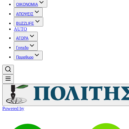
OIKONOMIA
ΑΠΟΨΕΙΣ
BUZZLIFE
AUTO
ΑΓΟΡΑ
Γηπεδο
Παραθυρο
Powered by