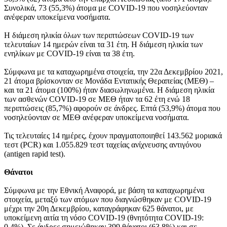
Συνολικά, 73 (55,3%) άτομα με COVID-19 που νοσηλεύονταν
ανέφεραν υποκείμενα νοσήματα.
Η διάμεση ηλικία όλων των περιπτώσεων COVID-19 των
τελευταίων 14 ημερών είναι τα 31 έτη. Η διάμεση ηλικία των
ενηλίκων με COVID-19 είναι τα 38 έτη.
Σύμφωνα με τα καταχωρημένα στοιχεία, την 22α Δεκεμβρίου 2021,
21 άτομα βρίσκονταν σε Μονάδα Εντατικής Θεραπείας (ΜΕΘ) –
και τα 21 άτομα (100%) ήταν διασωληνωμένα. Η διάμεση ηλικία
των ασθενών COVID-19 σε ΜΕΘ ήταν τα 62 έτη ενώ 18
περιπτώσεις (85,7%) αφορούν σε άνδρες. Επτά (53,9%) άτομα που
νοσηλεύονταν σε ΜΕΘ ανέφεραν υποκείμενα νοσήματα.
Τις τελευταίες 14 ημέρες, έχουν πραγματοποιηθεί 143.562 μοριακά
τεστ (PCR) και 1.055.829 τεστ ταχείας ανίχνευσης αντιγόνου
(antigen rapid test).
Θάνατοι
Σύμφωνα με την Εθνική Αναφορά, με βάση τα καταχωρημένα
στοιχεία, μεταξύ των ατόμων που διαγνώσθηκαν με COVID-19
μέχρι την 20η Δεκεμβρίου, καταγράφηκαν 625 θάνατοι, με
υποκείμενη αιτία τη νόσο COVID-19 (θνητότητα COVID-19:
0,4%). Σε άνδρες σημειώθηκαν 399 θάνατοι (63,8%) και σε