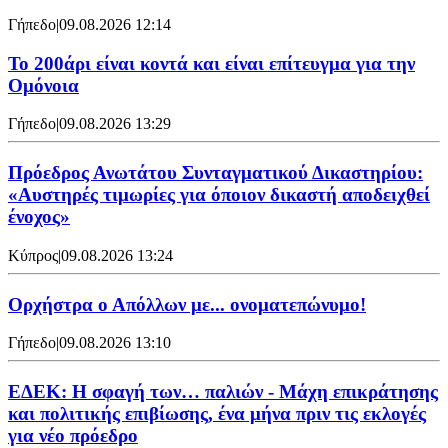
Γήπεδο
|
09.08.2026 12:14
Το 200άρι είναι κοντά και είναι επίτευγμα για την
Ομόνοια
Γήπεδο
|
09.08.2026 13:29
Πρόεδρος Ανωτάτου Συνταγματικού Δικαστηρίου:
«Αυστηρές τιμωρίες για όποιον δικαστή αποδειχθεί
ένοχος»
Κύπρος
|
09.08.2026 13:24
Ορχήστρα o Aπόλλων με... ονοματεπώνυμο!
Γήπεδο
|
09.08.2026 13:10
ΕΔΕΚ: Η σφαγή των… παλιών - Μάχη επικράτησης
και πολιτικής επιβίωσης, ένα μήνα πριν τις εκλογές
για νέο πρόεδρο