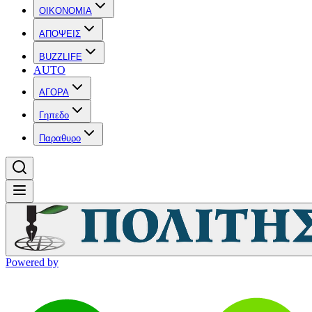
OIKONOMIA
ΑΠΟΨΕΙΣ
BUZZLIFE
AUTO
ΑΓΟΡΑ
Γηπεδο
Παραθυρο
Powered by