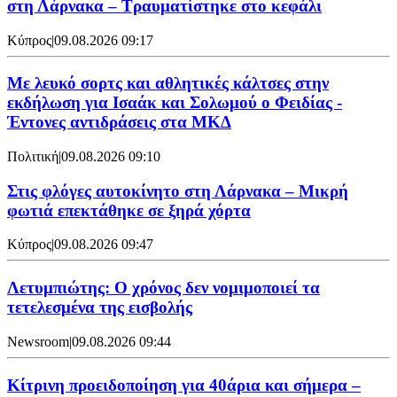
στη Λάρνακα – Τραυματίστηκε στο κεφάλι
Κύπρος
|
09.08.2026 09:17
Με λευκό σορτς και αθλητικές κάλτσες στην
εκδήλωση για Ισαάκ και Σολωμού ο Φειδίας -
Έντονες αντιδράσεις στα ΜΚΔ
Πολιτική
|
09.08.2026 09:10
Στις φλόγες αυτοκίνητο στη Λάρνακα – Μικρή
φωτιά επεκτάθηκε σε ξηρά χόρτα
Κύπρος
|
09.08.2026 09:47
Λετυμπιώτης: Ο χρόνος δεν νομιμοποιεί τα
τετελεσμένα της εισβολής
Newsroom
|
09.08.2026 09:44
Κίτρινη προειδοποίηση για 40άρια και σήμερα –