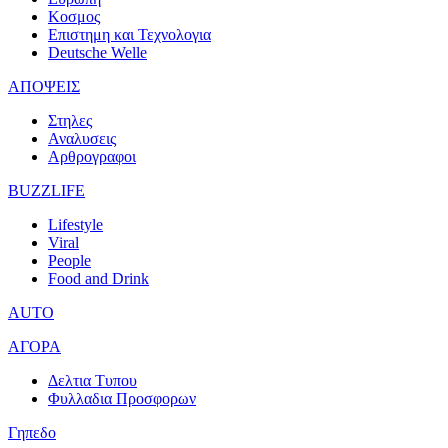
Κοσμος
Επιστημη και Τεχνολογια
Deutsche Welle
ΑΠΟΨΕΙΣ
Στηλες
Αναλυσεις
Αρθρογραφοι
BUZZLIFE
Lifestyle
Viral
People
Food and Drink
AUTO
ΑΓΟΡΑ
Δελτια Τυπου
Φυλλαδια Προσφορων
Γηπεδο