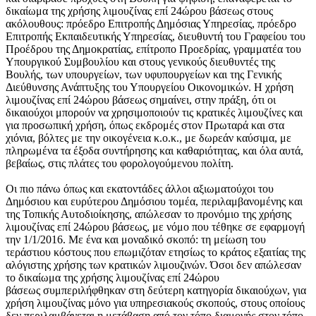
δικαίωμα της χρήσης λιμουζίνας επί 24ώρου βάσεως στους
ακόλουθους: πρόεδρο Επιτροπής Δημόσιας Υπηρεσίας, πρόεδρο
Επιτροπής Εκπαιδευτικής Υπηρεσίας, διευθυντή του Γραφείου του
Προέδρου της Δημοκρατίας, επίτροπο Προεδρίας, γραμματέα του
Υπουργικού Συμβουλίου και στους γενικούς διευθυντές της
Βουλής, των υπουργείων, των υφυπουργείων και της Γενικής
Διεύθυνσης Ανάπτυξης του Υπουργείου Οικονομικών. Η χρήση
λιμουζίνας επί 24ώρου βάσεως σημαίνει, στην πράξη, ότι οι
δικαιούχοι μπορούν να χρησιμοποιούν τις κρατικές λιμουζίνες και
για προσωπική χρήση, όπως εκδρομές στον Πρωταρά και στα
χιόνια, βόλτες με την οικογένεια κ.ο.κ., με δωρεάν καύσιμα, με
πληρωμένα τα έξοδα συντήρησης και καθαριότητας, και όλα αυτά,
βεβαίως, στις πλάτες του φορολογούμενου πολίτη.
Οι πιο πάνω όπως και εκατοντάδες άλλοι αξιωματούχοι του
Δημόσιου και ευρύτερου Δημόσιου τομέα, περιλαμβανομένης και
της Τοπικής Αυτοδιοίκησης, απώλεσαν το προνόμιο της χρήσης
λιμουζίνας επί 24ώρου βάσεως, με νόμο που τέθηκε σε εφαρμογή
την 1/1/2016. Με ένα και μοναδικό σκοπό: τη μείωση του
τεράστιου κόστους που επωμιζόταν ετησίως το κράτος εξαιτίας της
αλόγιστης χρήσης των κρατικών λιμουζινών. Όσοι δεν απώλεσαν
το δικαίωμα της χρήσης λιμουζίνας επί 24ώρου
βάσεως συμπεριλήφθηκαν στη δεύτερη κατηγορία δικαιούχων, για
χρήση λιμουζίνας μόνο για υπηρεσιακούς σκοπούς, στους οποίους
δεν περιλαμβάνεται η μετάβαση από τον τόπο διαμονής στον τόπο