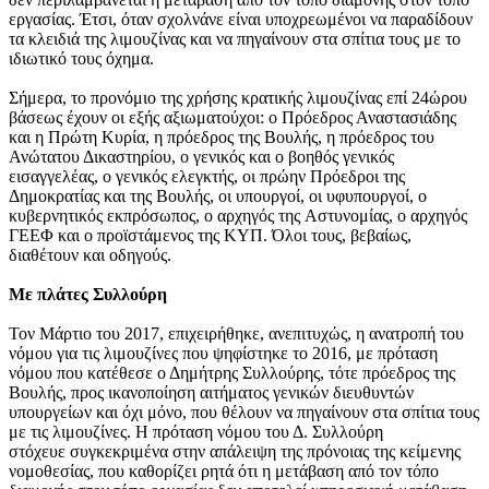
εργασίας. Έτσι, όταν σχολνάνε είναι υποχρεωμένοι να παραδίδουν
τα κλειδιά της λιμουζίνας και να πηγαίνουν στα σπίτια τους με το
ιδιωτικό τους όχημα.
Σήμερα, το προνόμιο της χρήσης κρατικής λιμουζίνας επί 24ώρου
βάσεως έχουν οι εξής αξιωματούχοι: ο Πρόεδρος Αναστασιάδης
και η Πρώτη Κυρία, η πρόεδρος της Βουλής, η πρόεδρος του
Ανώτατου Δικαστηρίου, ο γενικός και ο βοηθός γενικός
εισαγγελέας, ο γενικός ελεγκτής, οι πρώην Πρόεδροι της
Δημοκρατίας και της Βουλής, οι υπουργοί, οι υφυπουργοί, ο
κυβερνητικός εκπρόσωπος, ο αρχηγός της Αστυνομίας, ο αρχηγός
ΓΕΕΦ και ο προϊστάμενος της ΚΥΠ. Όλοι τους, βεβαίως,
διαθέτουν και οδηγούς.
Με πλάτες Συλλούρη
Τον Μάρτιο του 2017, επιχειρήθηκε, ανεπιτυχώς, η ανατροπή του
νόμου για τις λιμουζίνες που ψηφίστηκε το 2016, με πρόταση
νόμου που κατέθεσε ο Δημήτρης Συλλούρης, τότε πρόεδρος της
Βουλής, προς ικανοποίηση αιτήματος γενικών διευθυντών
υπουργείων και όχι μόνο, που θέλουν να πηγαίνουν στα σπίτια τους
με τις λιμουζίνες. Η πρόταση νόμου του Δ. Συλλούρη
στόχευε συγκεκριμένα στην απάλειψη της πρόνοιας της κείμενης
νομοθεσίας, που καθορίζει ρητά ότι η μετάβαση από τον τόπο