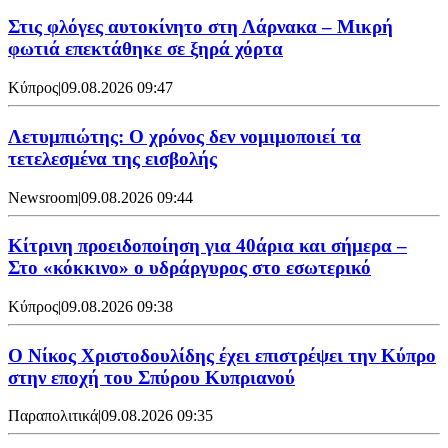
Στις φλόγες αυτοκίνητο στη Λάρνακα – Μικρή
φωτιά επεκτάθηκε σε ξηρά χόρτα
Κύπρος
|
09.08.2026 09:47
Λετυμπιώτης: Ο χρόνος δεν νομιμοποιεί τα
τετελεσμένα της εισβολής
Newsroom
|
09.08.2026 09:44
Κίτρινη προειδοποίηση για 40άρια και σήμερα –
Στο «κόκκινο» ο υδράργυρος στο εσωτερικό
Κύπρος
|
09.08.2026 09:38
Ο Νίκος Χριστοδουλίδης έχει επιστρέψει την Κύπρο
στην εποχή του Σπύρου Κυπριανού
Παραπολιτικά
|
09.08.2026 09:35