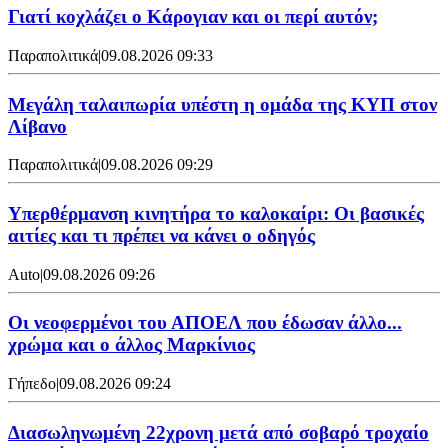
Γιατί κοχλάζει ο Κάρογιαν και οι περί αυτόν;
Παραπολιτικά
|
09.08.2026 09:33
Μεγάλη ταλαιπωρία υπέστη η ομάδα της ΚΥΠ στον
Λίβανο
Παραπολιτικά
|
09.08.2026 09:29
Υπερθέρμανση κινητήρα το καλοκαίρι: Οι βασικές
αιτίες και τι πρέπει να κάνει ο οδηγός
Auto
|
09.08.2026 09:26
Οι νεοφερμένοι του ΑΠΟΕΛ που έδωσαν άλλο...
χρώμα και ο άλλος Μαρκίνιος
Γήπεδο
|
09.08.2026 09:24
Διασωληνωμένη 22χρονη μετά από σοβαρό τροχαίο