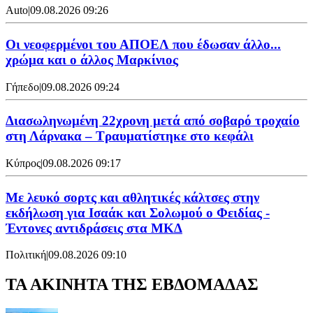
Auto
|
09.08.2026 09:26
Οι νεοφερμένοι του ΑΠΟΕΛ που έδωσαν άλλο...
χρώμα και ο άλλος Μαρκίνιος
Γήπεδο
|
09.08.2026 09:24
Διασωληνωμένη 22χρονη μετά από σοβαρό τροχαίο
στη Λάρνακα – Τραυματίστηκε στο κεφάλι
Κύπρος
|
09.08.2026 09:17
Με λευκό σορτς και αθλητικές κάλτσες στην
εκδήλωση για Ισαάκ και Σολωμού ο Φειδίας -
Έντονες αντιδράσεις στα ΜΚΔ
Πολιτική
|
09.08.2026 09:10
ΤΑ ΑΚΙΝΗΤΑ ΤΗΣ ΕΒΔΟΜΑΔΑΣ