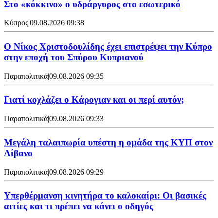
Στο «κόκκινο» ο υδράργυρος στο εσωτερικό
Κύπρος
|
09.08.2026 09:38
Ο Νίκος Χριστοδουλίδης έχει επιστρέψει την Κύπρο
στην εποχή του Σπύρου Κυπριανού
Παραπολιτικά
|
09.08.2026 09:35
Γιατί κοχλάζει ο Κάρογιαν και οι περί αυτόν;
Παραπολιτικά
|
09.08.2026 09:33
Μεγάλη ταλαιπωρία υπέστη η ομάδα της ΚΥΠ στον
Λίβανο
Παραπολιτικά
|
09.08.2026 09:29
Υπερθέρμανση κινητήρα το καλοκαίρι: Οι βασικές
αιτίες και τι πρέπει να κάνει ο οδηγός