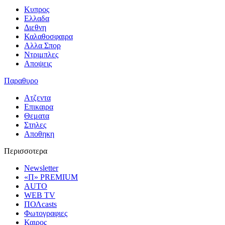
Κυπρος
Ελλαδα
Διεθνη
Καλαθοσφαιρα
Αλλα Σπορ
Ντριμπλες
Αποψεις
Παραθυρο
Ατζεντα
Επικαιρα
Θεματα
Στηλες
Αποθηκη
Περισσοτερα
Newsletter
«Π» PREMIUM
AUTO
WEB TV
ΠΟΛcasts
Φωτογραφιες
Καιρος