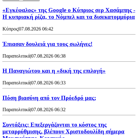
«Εγκέφαλος» της Google ο Κύπριος σερ Χασάμπης -
Η κυπριακή ρίζα, το Νόμπελ και τα δισεκατομμύρια
Κύπρος
|
07.08.2026 06:42
Έπιασαν δουλειά για τους σωλήνες!
Παραπολιτικά
|
07.08.2026 06:38
Η Παναγιώτου και η «δική της επιλογή»
Παραπολιτικά
|
07.08.2026 06:33
Πόση βιασύνη από τον Πρόεδρό μας;
Παραπολιτικά
|
07.08.2026 06:32
Συντάξεις: Επεξεργάζονται το κόστος της
μεταρρύθμισης, βλέπουν Χριστοδουλίδη σήμερα