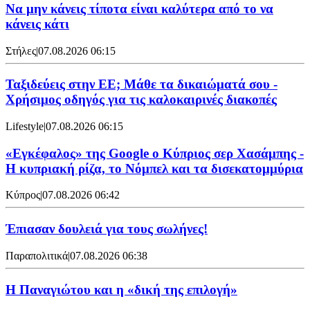
Να μην κάνεις τίποτα είναι καλύτερα από το να
κάνεις κάτι
Στήλες
|
07.08.2026 06:15
Ταξιδεύεις στην ΕΕ; Μάθε τα δικαιώματά σου -
Χρήσιμος οδηγός για τις καλοκαιρινές διακοπές
Lifestyle
|
07.08.2026 06:15
«Εγκέφαλος» της Google ο Κύπριος σερ Χασάμπης -
Η κυπριακή ρίζα, το Νόμπελ και τα δισεκατομμύρια
Κύπρος
|
07.08.2026 06:42
Έπιασαν δουλειά για τους σωλήνες!
Παραπολιτικά
|
07.08.2026 06:38
Η Παναγιώτου και η «δική της επιλογή»