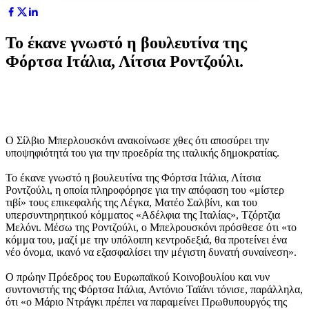
Το έκανε γνωστό η βουλευτίνα της
Φόρτσα Ιτάλια, Λίτσια Ροντζούλι.
Ο Σίλβιο Μπερλουσκόνι ανακοίνωσε χθες ότι αποσύρει την
υποψηφιότητά του για την προεδρία της ιταλικής δημοκρατίας.
Το έκανε γνωστό η βουλευτίνα της Φόρτσα Ιτάλια, Λίτσια
Ροντζούλι, η οποία πληροφόρησε για την απόφαση του «μίστερ
τιβί» τους επικεφαλής της Λέγκα, Ματέο Σαλβίνι, και του
υπερσυντηρητικού κόμματος «Αδέλφια της Ιταλίας», Τζόρτζια
Μελόνι. Μέσω της Ροντζούλι, ο Μπελρουσκόνι πρόσθεσε ότι «το
κόμμα του, μαζί με την υπόλοιπη κεντροδεξιά, θα προτείνει ένα
νέο όνομα, ικανό να εξασφαλίσει την μέγιστη δυνατή συναίνεση».
Ο πρώην Πρόεδρος του Ευρωπαϊκού Κοινοβουλίου και νυν
συντονιστής της Φόρτσα Ιτάλια, Αντόνιο Ταϊάνι τόνισε, παράλληλα,
ότι «ο Μάριο Ντράγκι πρέπει να παραμείνει Πρωθυπουργός της