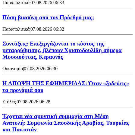
Παραπολιτικά
|
07.08.2026 06:33
Πόση βιασύνη από τον Πρόεδρό μας;
Παραπολιτικά
|
07.08.2026 06:32
Συντάξεις: Επεξεργάζονται το κόστος της
μεταρρύθμισης, βλέπουν Χριστοδουλίδη σήμερα
Μουσιούττας, Κεραυνός
Οικονομία
|
07.08.2026 06:30
Η ΑΠΟΨΗ ΤΗΣ ΕΦΗΜΕΡΙΔΑΣ: Όταν «ξοδεύεις»
τα προνόμιά σου
Στήλες
|
07.08.2026 06:28
Έρχεται νέα αμυντική συμμαχία στη Μέση
Ανατολή: Συμφωνία Σαουδικής Αραβίας, Τουρκίας
και Πακιστάν