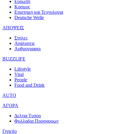
Ευρωπη
Κοσμος
Επιστημη και Τεχνολογια
Deutsche Welle
ΑΠΟΨΕΙΣ
Στηλες
Αναλυσεις
Αρθρογραφοι
BUZZLIFE
Lifestyle
Viral
People
Food and Drink
AUTO
ΑΓΟΡΑ
Δελτια Τυπου
Φυλλαδια Προσφορων
Γηπεδο