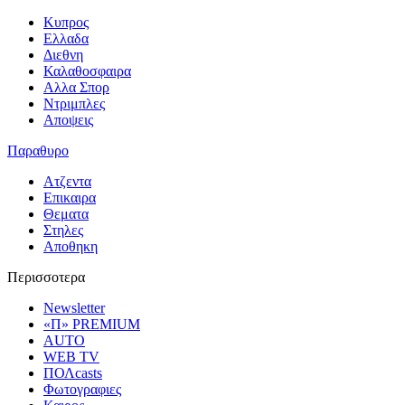
Κυπρος
Ελλαδα
Διεθνη
Καλαθοσφαιρα
Αλλα Σπορ
Ντριμπλες
Αποψεις
Παραθυρο
Ατζεντα
Επικαιρα
Θεματα
Στηλες
Αποθηκη
Περισσοτερα
Newsletter
«Π» PREMIUM
AUTO
WEB TV
ΠΟΛcasts
Φωτογραφιες