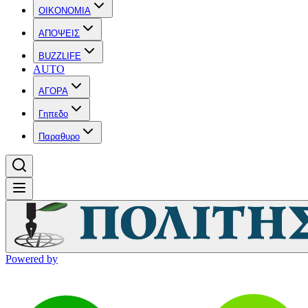
OIKONOMIA
ΑΠΟΨΕΙΣ
BUZZLIFE
AUTO
ΑΓΟΡΑ
Γηπεδο
Παραθυρο
Powered by