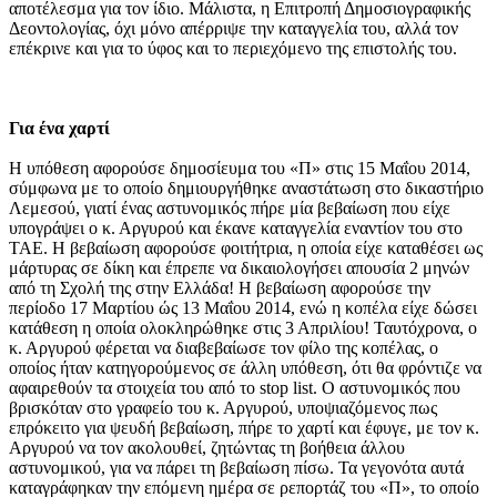
αποτέλεσμα για τον ίδιο. Μάλιστα, η Επιτροπή Δημοσιογραφικής
Δεοντολογίας, όχι μόνο απέρριψε την καταγγελία του, αλλά τον
επέκρινε και για το ύφος και το περιεχόμενο της επιστολής του.
Για ένα χαρτί
Η υπόθεση αφορούσε δημοσίευμα του «Π» στις 15 Μαΐου 2014,
σύμφωνα με το οποίο δημιουργήθηκε αναστάτωση στο δικαστήριο
Λεμεσού, γιατί ένας αστυνομικός πήρε μία βεβαίωση που είχε
υπογράψει ο κ. Αργυρού και έκανε καταγγελία εναντίον του στο
ΤΑΕ. Η βεβαίωση αφορούσε φοιτήτρια, η οποία είχε καταθέσει ως
μάρτυρας σε δίκη και έπρεπε να δικαιολογήσει απουσία 2 μηνών
από τη Σχολή της στην Ελλάδα! Η βεβαίωση αφορούσε την
περίοδο 17 Μαρτίου ώς 13 Μαΐου 2014, ενώ η κοπέλα είχε δώσει
κατάθεση η οποία ολοκληρώθηκε στις 3 Απριλίου! Ταυτόχρονα, ο
κ. Αργυρού φέρεται να διαβεβαίωσε τον φίλο της κοπέλας, ο
οποίος ήταν κατηγορούμενος σε άλλη υπόθεση, ότι θα φρόντιζε να
αφαιρεθούν τα στοιχεία του από το stop list. Ο αστυνομικός που
βρισκόταν στο γραφείο του κ. Αργυρού, υποψιαζόμενος πως
επρόκειτο για ψευδή βεβαίωση, πήρε το χαρτί και έφυγε, με τον κ.
Αργυρού να τον ακολουθεί, ζητώντας τη βοήθεια άλλου
αστυνομικού, για να πάρει τη βεβαίωση πίσω. Τα γεγονότα αυτά
καταγράφηκαν την επόμενη ημέρα σε ρεπορτάζ του «Π», το οποίο