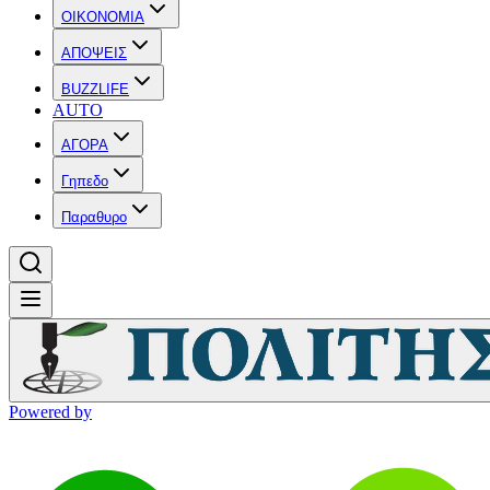
OIKONOMIA
ΑΠΟΨΕΙΣ
BUZZLIFE
AUTO
ΑΓΟΡΑ
Γηπεδο
Παραθυρο
Powered by