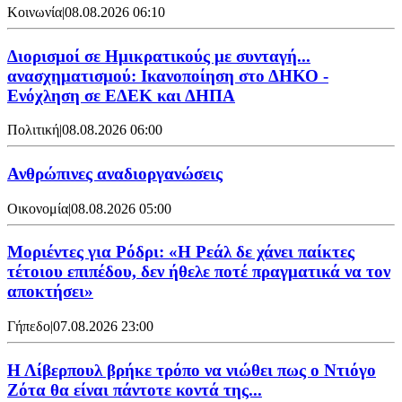
Κοινωνία
|
08.08.2026 06:10
Διορισμοί σε Ημικρατικούς με συνταγή...
ανασχηματισμού: Ικανοποίηση στο ΔΗΚΟ -
Ενόχληση σε ΕΔΕΚ και ΔΗΠΑ
Πολιτική
|
08.08.2026 06:00
Ανθρώπινες αναδιοργανώσεις
Οικονομία
|
08.08.2026 05:00
Μοριέντες για Ρόδρι: «Η Ρεάλ δε χάνει παίκτες
τέτοιου επιπέδου, δεν ήθελε ποτέ πραγματικά να τον
αποκτήσει»
Γήπεδο
|
07.08.2026 23:00
Η Λίβερπουλ βρήκε τρόπο να νιώθει πως ο Ντιόγο
Ζότα θα είναι πάντοτε κοντά της...