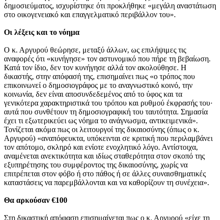
δημοσιεύματος, ισχυρίστηκε ότι προκλήθηκε «μεγάλη αναστάτωση
στο οικογενειακό και επαγγελματικό περιβάλλον του».
Οι λέξεις και το νόημα
Ο κ. Αργυρού θεώρησε, μεταξύ άλλων, ως επιλήψιμες τις
αναφορές ότι «κυνήγησε» τον αστυνομικό που πήρε τη βεβαίωση.
Κατά τον ίδιο, δεν τον κυνήγησε αλλά τον ακολούθησε. Η
δικαστής, στην απόφασή της, επισημαίνει πως «ο τρόπος που
επικοινωνεί ο δημοσιογράφος με το αναγνωστικό κοινό, την
κοινωνία, δεν είναι αποσυνδεδεμένος από το ύφος και τα
γενικότερα χαρακτηριστικά του τρόπου και ρυθμού έκφρασής του·
αυτά που συνθέτουν τη δημοσιογραφική του ταυτότητα. Σημασία
έχει τι εξωτερικεύει ως νόημα το ανάγνωσμα, αντικειμενικά».
Τονίζεται ακόμα πως οι λειτουργοί της δικαιοσύνης (όπως ο κ.
Αργυρού) «αναπόφευκτα, υπόκεινται σε κριτική που περιλαμβάνει
τον απότομο, σκληρό και ενίοτε ενοχλητικό λόγο. Αντίστοιχα,
αναμένεται ανεκτικότητα και ιδίως σταθερότητα στον σκοπό της
εξυπηρέτησης του συμφέροντος της δικαιοσύνης, χωρίς να
επιτρέπεται στον φόβο ή στο πάθος ή σε άλλες συναισθηματικές
καταστάσεις να παρεμβάλλονται και να καθορίζουν τη συνέχεια».
Θα αρκούσαν €100
Στη δικαστική απόφαση επισημαίνεται πως ο κ. Αργυρού «είχε τη