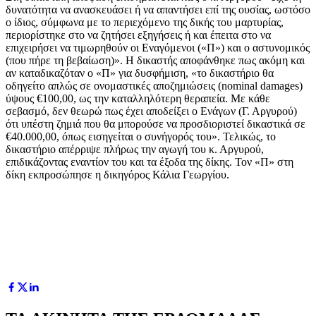
δυνατότητα να ανασκευάσει ή να απαντήσει επί της ουσίας, ωστόσο
ο ίδιος, σύμφωνα με το περιεχόμενο της δικής του μαρτυρίας,
περιορίστηκε στο να ζητήσει εξηγήσεις ή και έπειτα στο να
επιχειρήσει να τιμωρηθούν οι Εναγόμενοι («Π») και ο αστυνομικός
(που πήρε τη βεβαίωση)». Η δικαστής αποφάνθηκε πως ακόμη και
αν καταδικαζόταν ο «Π» για δυσφήμιση, «το δικαστήριο θα
οδηγείτο απλώς σε ονομαστικές αποζημιώσεις (nominal damages)
ύψους €100,00, ως την καταλληλότερη θεραπεία. Με κάθε
σεβασμό, δεν θεωρώ πως έχει αποδείξει ο Ενάγων (Γ. Αργυρού)
ότι υπέστη ζημιά που θα μπορούσε να προσδιοριστεί δικαστικά σε
€40.000,00, όπως εισηγείται ο συνήγορός του». Τελικώς, το
δικαστήριο απέρριψε πλήρως την αγωγή του κ. Αργυρού,
επιδικάζοντας εναντίον του και τα έξοδα της δίκης. Τον «Π» στη
δίκη εκπροσώπησε η δικηγόρος Κάλια Γεωργίου.