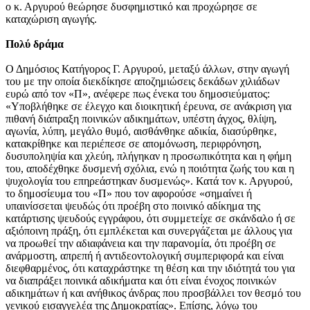
ο κ. Αργυρού θεώρησε δυσφημιστικό και προχώρησε σε
καταχώριση αγωγής.
Πολύ δράμα
Ο Δημόσιος Κατήγορος Γ. Αργυρού, μεταξύ άλλων, στην αγωγή
του με την οποία διεκδίκησε αποζημιώσεις δεκάδων χιλιάδων
ευρώ από τον «Π», ανέφερε πως ένεκα του δημοσιεύματος:
«Υποβλήθηκε σε έλεγχο και διοικητική έρευνα, σε ανάκριση για
πιθανή διάπραξη ποινικών αδικημάτων, υπέστη άγχος, θλίψη,
αγωνία, λύπη, μεγάλο θυμό, αισθάνθηκε αδικία, διασύρθηκε,
κατακρίθηκε και περιέπεσε σε απομόνωση, περιφρόνηση,
δυσυποληψία και χλεύη, πλήγηκαν η προσωπικότητα και η φήμη
του, αποδέχθηκε δυσμενή σχόλια, ενώ η ποιότητα ζωής του και η
ψυχολογία του επηρεάστηκαν δυσμενώς». Κατά τον κ. Αργυρού,
το δημοσίευμα του «Π» που τον αφορούσε «σημαίνει ή
υπαινίσσεται ψευδώς ότι προέβη στο ποινικό αδίκημα της
κατάρτισης ψευδούς εγγράφου, ότι συμμετείχε σε σκάνδαλο ή σε
αξιόποινη πράξη, ότι εμπλέκεται και συνεργάζεται με άλλους για
να προωθεί την αδιαφάνεια και την παρανομία, ότι προέβη σε
ανάρμοστη, απρεπή ή αντιδεοντολογική συμπεριφορά και είναι
διεφθαρμένος, ότι καταχράστηκε τη θέση και την ιδιότητά του για
να διαπράξει ποινικά αδικήματα και ότι είναι ένοχος ποινικών
αδικημάτων ή και ανήθικος άνδρας που προσβάλλει τον θεσμό του
γενικού εισαγγελέα της Δημοκρατίας». Επίσης, λόγω του