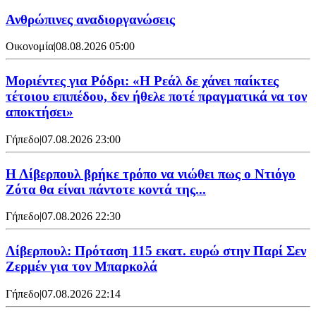
Ανθρώπινες αναδιοργανώσεις
Οικονομία
|
08.08.2026 05:00
Μοριέντες για Ρόδρι: «Η Ρεάλ δε χάνει παίκτες
τέτοιου επιπέδου, δεν ήθελε ποτέ πραγματικά να τον
αποκτήσει»
Γήπεδο
|
07.08.2026 23:00
Η Λίβερπουλ βρήκε τρόπο να νιώθει πως ο Ντιόγο
Ζότα θα είναι πάντοτε κοντά της...
Γήπεδο
|
07.08.2026 22:30
Λίβερπουλ: Πρόταση 115 εκατ. ευρώ στην Παρί Σεν
Ζερμέν για τον Μπαρκολά
Γήπεδο
|
07.08.2026 22:14