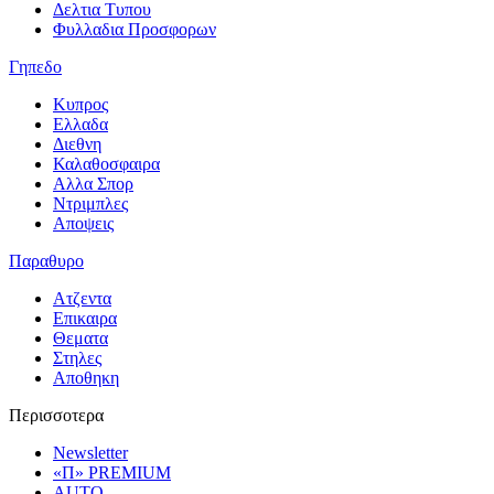
Δελτια Τυπου
Φυλλαδια Προσφορων
Γηπεδο
Κυπρος
Ελλαδα
Διεθνη
Καλαθοσφαιρα
Αλλα Σπορ
Ντριμπλες
Αποψεις
Παραθυρο
Ατζεντα
Επικαιρα
Θεματα
Στηλες
Αποθηκη
Περισσοτερα
Newsletter
«Π» PREMIUM
AUTO