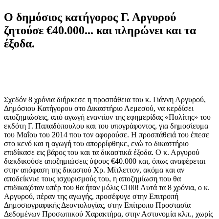
Ο δημόσιος κατήγορος Γ. Αργυρού
ζητούσε €40.000... και πληρώνει και τα
έξοδα.
Σχεδόν 8 χρόνια διήρκεσε η προσπάθεια του κ. Γιάννη Αργυρού,
Δημόσιου Κατήγορου στο Δικαστήριο Λεμεσού, να κερδίσει
αποζημιώσεις, από αγωγή εναντίον της εφημερίδας «Πολίτης» του
εκδότη Γ. Παπαδόπουλου και του υπογράφοντος, για δημοσίευμα
του Μαΐου του 2014 που τον αφορούσε. Η προσπάθειά του έπεσε
στο κενό και η αγωγή του απορρίφθηκε, ενώ το δικαστήριο
επιδίκασε εις βάρος του και τα δικαστικά έξοδα. Ο κ. Αργυρού
διεκδικούσε αποζημιώσεις ύψους €40.000 και, όπως αναφέρεται
στην απόφαση της δικαστού Χρ. Μίτλεττον, ακόμα και αν
αποδείκνυε τους ισχυρισμούς του, η αποζημίωση που θα
επιδικαζόταν υπέρ του θα ήταν μόλις €100! Αυτά τα 8 χρόνια, ο κ.
Αργυρού, πέραν της αγωγής, προσέφυγε στην Επιτροπή
Δημοσιογραφικής Δεοντολογίας, στην Επίτροπο Προστασία
Δεδομένων Προσωπικού Χαρακτήρα, στην Αστυνομία κλπ., χωρίς