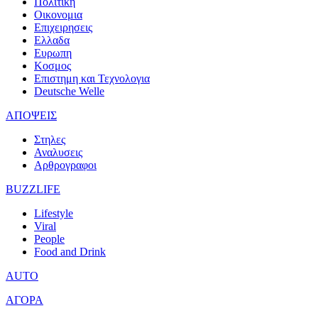
Πολιτικη
Οικονομια
Επιχειρησεις
Ελλαδα
Ευρωπη
Κοσμος
Επιστημη και Τεχνολογια
Deutsche Welle
ΑΠΟΨΕΙΣ
Στηλες
Αναλυσεις
Αρθρογραφοι
BUZZLIFE
Lifestyle
Viral
People
Food and Drink
AUTO
ΑΓΟΡΑ