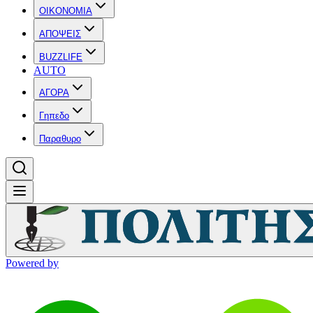
OIKONOMIA
ΑΠΟΨΕΙΣ
BUZZLIFE
AUTO
ΑΓΟΡΑ
Γηπεδο
Παραθυρο
Powered by