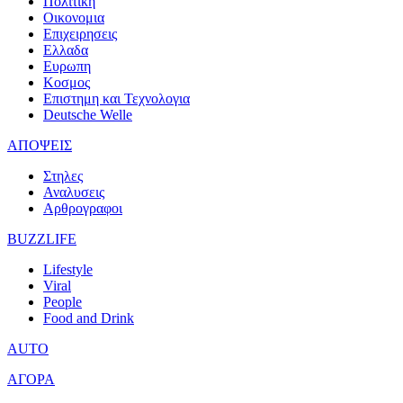
Πολιτικη
Οικονομια
Επιχειρησεις
Ελλαδα
Ευρωπη
Κοσμος
Επιστημη και Τεχνολογια
Deutsche Welle
ΑΠΟΨΕΙΣ
Στηλες
Αναλυσεις
Αρθρογραφοι
BUZZLIFE
Lifestyle
Viral
People
Food and Drink
AUTO
ΑΓΟΡΑ