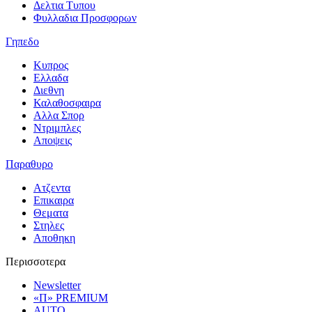
Δελτια Τυπου
Φυλλαδια Προσφορων
Γηπεδο
Κυπρος
Ελλαδα
Διεθνη
Καλαθοσφαιρα
Αλλα Σπορ
Ντριμπλες
Αποψεις
Παραθυρο
Ατζεντα
Επικαιρα
Θεματα
Στηλες
Αποθηκη
Περισσοτερα
Newsletter
«Π» PREMIUM
AUTO