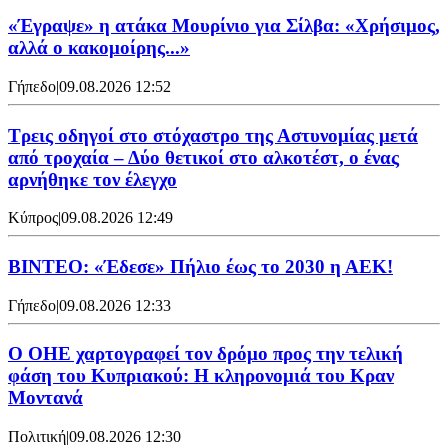
«Έγραψε» η ατάκα Μουρίνιο για Σίλβα: «Χρήσιμος,
αλλά ο κακομοίρης...»
Γήπεδο
|
09.08.2026 12:52
Τρεις οδηγοί στο στόχαστρο της Αστυνομίας μετά
από τροχαία – Δύο θετικοί στο αλκοτέστ, ο ένας
αρνήθηκε τον έλεγχο
Κύπρος
|
09.08.2026 12:49
ΒΙΝΤΕΟ: «Έδεσε» Πήλιο έως το 2030 η ΑΕΚ!
Γήπεδο
|
09.08.2026 12:33
Ο ΟΗΕ χαρτογραφεί τον δρόμο προς την τελική
φάση του Κυπριακού: Η κληρονομιά του Κραν
Μοντανά
Πολιτική
|
09.08.2026 12:30