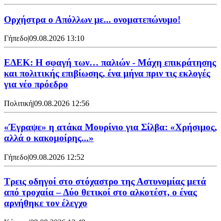
Ορχήστρα o Aπόλλων με... ονοματεπώνυμο!
Γήπεδο
|
09.08.2026 13:10
ΕΔΕΚ: Η σφαγή των… παλιών - Μάχη επικράτησης
και πολιτικής επιβίωσης, ένα μήνα πριν τις εκλογές
για νέο πρόεδρο
Πολιτική
|
09.08.2026 12:56
«Έγραψε» η ατάκα Μουρίνιο για Σίλβα: «Χρήσιμος,
αλλά ο κακομοίρης...»
Γήπεδο
|
09.08.2026 12:52
Τρεις οδηγοί στο στόχαστρο της Αστυνομίας μετά
από τροχαία – Δύο θετικοί στο αλκοτέστ, ο ένας
αρνήθηκε τον έλεγχο