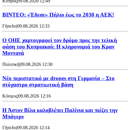
Κύπρος
|
09.08.2026 12:49
ΒΙΝΤΕΟ: «Έδεσε» Πήλιο έως το 2030 η ΑΕΚ!
Γήπεδο
|
09.08.2026 12:33
Ο ΟΗΕ χαρτογραφεί τον δρόμο προς την τελική
φάση του Κυπριακού: Η κληρονομιά του Κραν
Μοντανά
Πολιτική
|
09.08.2026 12:30
Νέο περιστατικό με drones στη Γερμανία – Στο
στόχαστρο στρατιωτική βάση
Κόσμος
|
09.08.2026 12:16
Η Άστον Βίλα καλοβλέπει Παλίνια και πιέζει την
Μπάγερν
Γήπεδο
|
09.08.2026 12:14