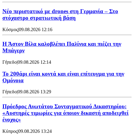
Νέο περιστατικό με drones στη Γερμανία – Στο
στόχαστρο στρατιωτική βάση
Κόσμος
|
09.08.2026 12:16
Η Άστον Βίλα καλοβλέπει Παλίνια και πιέζει την
Μπάγερν
Γήπεδο
|
09.08.2026 12:14
Το 200άρι είναι κοντά και είναι επίτευγμα για την
Ομόνοια
Γήπεδο
|
09.08.2026 13:29
Πρόεδρος Ανωτάτου Συνταγματικού Δικαστηρίου:
«Αυστηρές τιμωρίες για όποιον δικαστή αποδειχθεί
ένοχος»
Κύπρος
|
09.08.2026 13:24