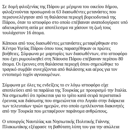
Σε δομή φιλοξενίας της Πάρου με μέριμνα του οικείου δήμου,
φιλοξενούνται προσωρινά οι 63 διασωθέντες μετανάστες που
περισυνελέγησαν από τη θαλάσσια περιοχή βορειοδυτικά της
Πάρου, όταν το ιστιοφόρο στο οποίο επέβαιναν αναποδογύρισε υπό
αδιευκρίνιστη αιτία με αποτέλεσμα να χάσουν τη ζωή τους
τουλάχιστον 16 άτομα.
Κάποιοι από τους διασωθέντες μετανάστες μεταφέρθηκαν στο
Κέντρο Υγείας Πάρου όπου τους παρασχέθηκαν οι πρώτες
βοήθειες. Σύμφωνα με μαρτυρίες των διασωθέντων, στο ιστιοφόρο
που έχει ρυμουλκηθεί στη Νάουσα Πάρου επέβαιναν περίπου 80
άτομα. Οι έρευνες στη θαλάσσια περιοχή όπου σημειώθηκε το
τραγικό συμβάν συνεχίζονται από θαλάσσης και αέρος για τον
εντοπισμό τυχόν αγνοουμένων.
Σύμφωνα με όλες τις ενδείξεις το εν λόγω ιστιοφόρο είχε
αποπλεύσει από τα παράλια της Τουρκίας με προορισμό την Ιταλία.
Να σημειωθεί ότι πρόκειται για το τρίτο κατά σειρά περιστατικό
έρευνας και διάσωσης που σημειώνεται στο Αιγαίο στην διάρκεια
των τελευταίων τριών ημερών, στο οποίο εμπλέκονται διακινητές
από την Τουρκία που μεταφέρουν παράνομα ανθρώπους.
Ο υπουργός Ναυτιλίας και Νησιωτικής Πολιτικής Γιάννης
Πλακιωτάκης εξέφρασε τη βαθύτατη λύπη του για την απώλεια