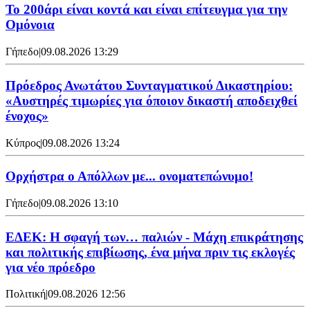
Το 200άρι είναι κοντά και είναι επίτευγμα για την
Ομόνοια
Γήπεδο
|
09.08.2026 13:29
Πρόεδρος Ανωτάτου Συνταγματικού Δικαστηρίου:
«Αυστηρές τιμωρίες για όποιον δικαστή αποδειχθεί
ένοχος»
Κύπρος
|
09.08.2026 13:24
Ορχήστρα o Aπόλλων με... ονοματεπώνυμο!
Γήπεδο
|
09.08.2026 13:10
ΕΔΕΚ: Η σφαγή των… παλιών - Μάχη επικράτησης
και πολιτικής επιβίωσης, ένα μήνα πριν τις εκλογές
για νέο πρόεδρο
Πολιτική
|
09.08.2026 12:56