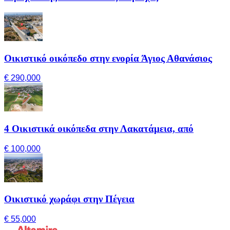
Οικιστικό οικόπεδο στην ενορία Άγιος Αθανάσιος
€ 290,000
4 Οικιστικά οικόπεδα στην Λακατάμεια, από
€ 100,000
Οικιστικό χωράφι στην Πέγεια
€ 55,000