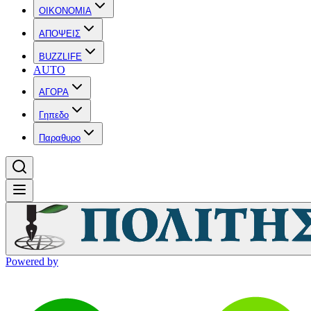
OIKONOMIA
ΑΠΟΨΕΙΣ
BUZZLIFE
AUTO
ΑΓΟΡΑ
Γηπεδο
Παραθυρο
Powered by