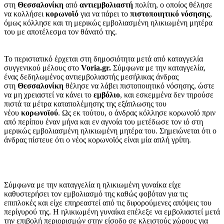
στη
Θεσσαλονίκη
από
αντιεμβολιαστή
πολίτη, ο οποίος θέλησε
να κολλήσει
κορωνοϊό
για να πάρει το
πιστοποιητικό νόσησης
,
όμως κόλλησε και τη μερικώς εμβολιασμένη ηλικιωμένη μητέρα
του με αποτέλεσμα τον θάνατό της.
Το περιστατικό έρχεται στη δημοσιότητα μετά από καταγγελία
συγγενικού μέλους στο
Voria.gr.
Σύμφωνα με την καταγγελία,
ένας δεδηλωμένος αντιεμβολιαστής μεσήλικας άνδρας
στη
Θεσσαλονίκη
θέλησε να λάβει πιστοποιητικό νόσησης, ώστε
να μη χρειαστεί να κάνει το
εμβόλιο
, και εσκεμμένα δεν τηρούσε
πιστά τα μέτρα καταπολέμησης της εξάπλωσης του
νέου
κορωνοϊού
. Ως εκ τούτου, ο άνδρας κόλλησε κορωνοϊό πριν
από περίπου έναν μήνα και εν αγνοία του μετέδωσε τον ιό στη
μερικώς εμβολιασμένη ηλικιωμένη μητέρα του. Σημειώνεται ότι ο
άνδρας πίστευε ότι ο νέος κορωνοϊός είναι μία απλή γρίπη.
Σύμφωνα με την καταγγελία η ηλικιωμένη γυναίκα είχε
καθυστερήσει τον εμβολιασμό της καθώς φοβόταν για τις
επιπλοκές και είχε επηρεαστεί από τις διφορούμενες απόψεις του
περίγυρού της. Η ηλικιωμένη γυναίκα επέλεξε να εμβολιαστεί μετά
την επιβολή περιορισμών στην είσοδο σε κλειστούς χώρους για