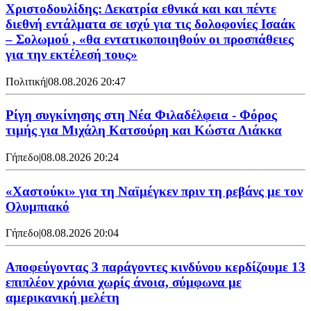
Χριστοδουλίδης: Δεκατρία εθνικά και και πέντε
διεθνή εντάλματα σε ισχύ για τις δολοφονίες Ισαάκ
– Σολωμού , «θα εντατικοποιηθούν οι προσπάθειες
για την εκτέλεσή τους»
Πολιτική
|
08.08.2026 20:47
Ρίγη συγκίνησης στη Νέα Φιλαδέλφεια - Φόρος
τιμής για Μιχάλη Κατσούρη και Κώστα Λιάκκα
Γήπεδο
|
08.08.2026 20:24
«Χαστούκι» για τη Ναϊμέγκεν πριν τη ρεβάνς με τον
Ολυμπιακό
Γήπεδο
|
08.08.2026 20:04
Αποφεύγοντας 3 παράγοντες κινδύνου κερδίζουμε 13
επιπλέον χρόνια χωρίς άνοια, σύμφωνα με
αμερικανική μελέτη