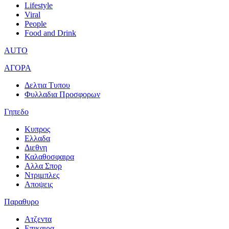
Lifestyle
Viral
People
Food and Drink
AUTO
ΑΓΟΡΑ
Δελτια Τυπου
Φυλλαδια Προσφορων
Γηπεδο
Κυπρος
Ελλαδα
Διεθνη
Καλαθοσφαιρα
Αλλα Σπορ
Ντριμπλες
Αποψεις
Παραθυρο
Ατζεντα
Επικαιρα