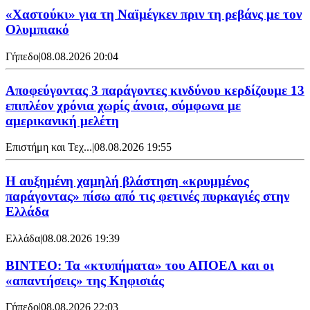
«Χαστούκι» για τη Ναϊμέγκεν πριν τη ρεβάνς με τον
Ολυμπιακό
Γήπεδο
|
08.08.2026 20:04
Αποφεύγοντας 3 παράγοντες κινδύνου κερδίζουμε 13
επιπλέον χρόνια χωρίς άνοια, σύμφωνα με
αμερικανική μελέτη
Επιστήμη και Τεχ...
|
08.08.2026 19:55
Η αυξημένη χαμηλή βλάστηση «κρυμμένος
παράγοντας» πίσω από τις φετινές πυρκαγιές στην
Ελλάδα
Ελλάδα
|
08.08.2026 19:39
ΒΙΝΤΕΟ: Τα «κτυπήματα» του ΑΠΟΕΛ και οι
«απαντήσεις» της Κηφισιάς
Γήπεδο
|
08.08.2026 22:03