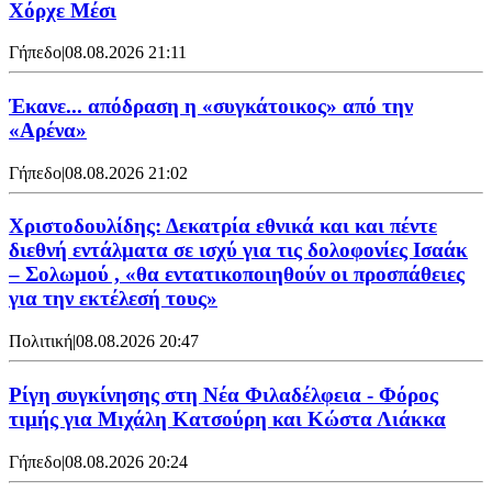
Χόρχε Μέσι
Γήπεδο
|
08.08.2026 21:11
Έκανε... απόδραση η «συγκάτοικος» από την
«Αρένα»
Γήπεδο
|
08.08.2026 21:02
Χριστοδουλίδης: Δεκατρία εθνικά και και πέντε
διεθνή εντάλματα σε ισχύ για τις δολοφονίες Ισαάκ
– Σολωμού , «θα εντατικοποιηθούν οι προσπάθειες
για την εκτέλεσή τους»
Πολιτική
|
08.08.2026 20:47
Ρίγη συγκίνησης στη Νέα Φιλαδέλφεια - Φόρος
τιμής για Μιχάλη Κατσούρη και Κώστα Λιάκκα
Γήπεδο
|
08.08.2026 20:24