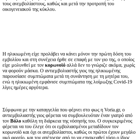
τους ανεμβολίαστους, καθώς και μετά την προτροπή του
οικογενειακού της κύκλου.
Η ηλικιωμένη είχε προλάβει να κάνει μόνον την πρώτη δόση του
εμβολίου και στη συνέχεια ήρθε σε επαφή με τον γιο της, ο οποίος
είχε μολυνθεί με τον
κορωνοϊό
αλλά δεν το γνώριζε ακόμα, χωρίς
να φορούν μάσκα. Ο αντιεμβολιαστής γιος της ηλικιωμένης
παρουσίασε συμπτώματα μετά τη συνάντηση με τη μητέρα του,
ενώ η ηλικιωμένη εμφάνισε συμπτώματα της λοίμωξης Covid-19
λίγες ημέρες αργότερα.
Σύμφωνα με την καταγγελία που φέρνει στο φως η Voria.gr, ο
αντιεμβολιαστής γιος φέρεται να συμβουλευόταν έναν γιατρό από
τον
Βόλο
καθόλη τη διάρκεια της νόσησής του. Ο συγκεκριμένος
φέρεται να του έλεγε ότι οι εμβολιασμένοι μεταδίδουν τον
κορωνοϊό και όχι οι ανεμβολίαστοι, καθώς οι πρώτοι έχουν μεγάλο
ιικό φορτίο, και τον απέτρεψε από το να επισκεφθεί τόσο ο ίδιος