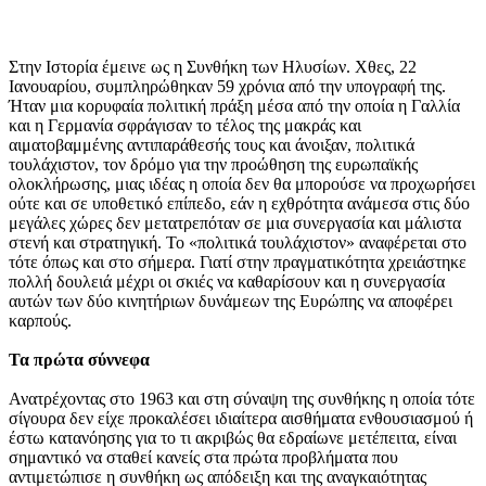
Στην Ιστορία έμεινε ως η Συνθήκη των Ηλυσίων. Χθες, 22
Ιανουαρίου, συμπληρώθηκαν 59 χρόνια από την υπογραφή της.
Ήταν μια κορυφαία πολιτική πράξη μέσα από την οποία η Γαλλία
και η Γερμανία σφράγισαν το τέλος της μακράς και
αιματοβαμμένης αντιπαράθεσής τους και άνοιξαν, πολιτικά
τουλάχιστον, τον δρόμο για την προώθηση της ευρωπαϊκής
ολοκλήρωσης, μιας ιδέας η οποία δεν θα μπορούσε να προχωρήσει
ούτε και σε υποθετικό επίπεδο, εάν η εχθρότητα ανάμεσα στις δύο
μεγάλες χώρες δεν μετατρεπόταν σε μια συνεργασία και μάλιστα
στενή και στρατηγική. Το «πολιτικά τουλάχιστον» αναφέρεται στο
τότε όπως και στο σήμερα. Γιατί στην πραγματικότητα χρειάστηκε
πολλή δουλειά μέχρι οι σκιές να καθαρίσουν και η συνεργασία
αυτών των δύο κινητήριων δυνάμεων της Ευρώπης να αποφέρει
καρπούς.
Τα πρώτα σύννεφα
Ανατρέχοντας στο 1963 και στη σύναψη της συνθήκης η οποία τότε
σίγουρα δεν είχε προκαλέσει ιδιαίτερα αισθήματα ενθουσιασμού ή
έστω κατανόησης για το τι ακριβώς θα εδραίωνε μετέπειτα, είναι
σημαντικό να σταθεί κανείς στα πρώτα προβλήματα που
αντιμετώπισε η συνθήκη ως απόδειξη και της αναγκαιότητας