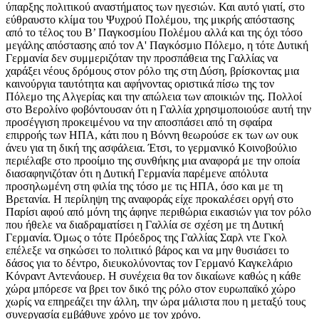
ύπαρξης πολιτικού αναστήματος των ηγεσιών. Και αυτό γιατί, στο
εύθραυστο κλίμα του Ψυχρού Πολέμου, της μικρής απόστασης
από το τέλος του Β’ Παγκοσμίου Πολέμου αλλά και της όχι τόσο
μεγάλης απόστασης από τον Α' Παγκόσμιο Πόλεμο, η τότε Δυτική
Γερμανία δεν συμμεριζόταν την προσπάθεια της Γαλλίας να
χαράξει νέους δρόμους στον ρόλο της στη Δύση, βρίσκοντας μια
καινούργια ταυτότητα και αφήνοντας οριστικά πίσω της τον
Πόλεμο της Αλγερίας και την απώλεια των αποικιών της. Πολλοί
στο Βερολίνο φοβόντουσαν ότι η Γαλλία χρησιμοποιούσε αυτή την
προσέγγιση προκειμένου να την αποσπάσει από τη σφαίρα
επιρροής των ΗΠΑ, κάτι που η Βόννη θεωρούσε εκ των ων ουκ
άνευ για τη δική της ασφάλεια. Έτσι, το γερμανικό Κοινοβούλιο
περιέλαβε στο προοίμιο της συνθήκης μια αναφορά με την οποία
διασαφηνιζόταν ότι η Δυτική Γερμανία παρέμενε απόλυτα
προσηλωμένη στη φιλία της τόσο με τις ΗΠΑ, όσο και με τη
Βρετανία. Η περίληψη της αναφοράς είχε προκαλέσει οργή στο
Παρίσι αφού από μόνη της άφηνε περιθώρια εικασιών για τον ρόλο
που ήθελε να διαδραματίσει η Γαλλία σε σχέση με τη Δυτική
Γερμανία. Όμως ο τότε Πρόεδρος της Γαλλίας Σαρλ ντε Γκολ
επέλεξε να σηκώσει το πολιτικό βάρος και να μην θυσιάσει το
δάσος για το δέντρο, διευκολύνοντας τον Γερμανό Καγκελάριο
Κόνραντ Αντενάουερ. Η συνέχεια θα τον δικαίωνε καθώς η κάθε
χώρα μπόρεσε να βρει τον δικό της ρόλο στον ευρωπαϊκό χώρο
χωρίς να επηρεάζει την άλλη, την ώρα μάλιστα που η μεταξύ τους
συνεργασία εμβάθυνε χρόνο με τον χρόνο.