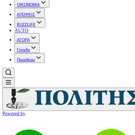
OIKONOMIA
ΑΠΟΨΕΙΣ
BUZZLIFE
AUTO
ΑΓΟΡΑ
Γηπεδο
Παραθυρο
Powered by