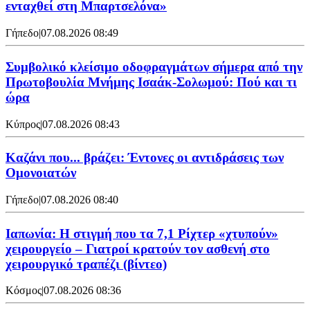
ενταχθεί στη Μπαρτσελόνα»
Γήπεδο
|
07.08.2026 08:49
Συμβολικό κλείσιμο οδοφραγμάτων σήμερα από την
Πρωτοβουλία Μνήμης Ισαάκ-Σολωμού: Πού και τι
ώρα
Κύπρος
|
07.08.2026 08:43
Καζάνι που... βράζει: Έντονες οι αντιδράσεις των
Ομονοιατών
Γήπεδο
|
07.08.2026 08:40
Ιαπωνία: Η στιγμή που τα 7,1 Ρίχτερ «χτυπούν»
χειρουργείο – Γιατροί κρατούν τον ασθενή στο
χειρουργικό τραπέζι (βίντεο)
Κόσμος
|
07.08.2026 08:36