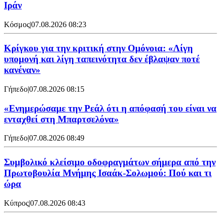
Ιράν
Κόσμος
|
07.08.2026 08:23
Κρίγκου για την κριτική στην Ομόνοια: «Λίγη
υπομονή και λίγη ταπεινότητα δεν έβλαψαν ποτέ
κανέναν»
Γήπεδο
|
07.08.2026 08:15
«Ενημερώσαμε την Ρεάλ ότι η απόφασή του είναι να
ενταχθεί στη Μπαρτσελόνα»
Γήπεδο
|
07.08.2026 08:49
Συμβολικό κλείσιμο οδοφραγμάτων σήμερα από την
Πρωτοβουλία Μνήμης Ισαάκ-Σολωμού: Πού και τι
ώρα
Κύπρος
|
07.08.2026 08:43