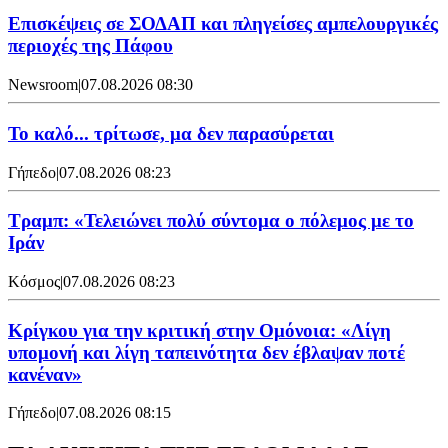
Επισκέψεις σε ΣΟΔΑΠ και πληγείσες αμπελουργικές
περιοχές της Πάφου
Newsroom
|
07.08.2026 08:30
Το καλό... τρίτωσε, μα δεν παρασύρεται
Γήπεδο
|
07.08.2026 08:23
Τραμπ: «Τελειώνει πολύ σύντομα ο πόλεμος με το
Ιράν
Κόσμος
|
07.08.2026 08:23
Κρίγκου για την κριτική στην Ομόνοια: «Λίγη
υπομονή και λίγη ταπεινότητα δεν έβλαψαν ποτέ
κανέναν»
Γήπεδο
|
07.08.2026 08:15