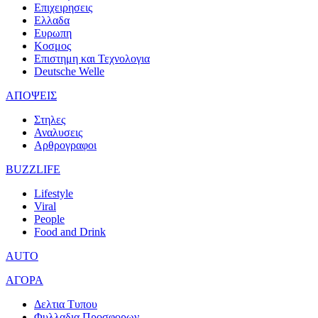
Επιχειρησεις
Ελλαδα
Ευρωπη
Κοσμος
Επιστημη και Τεχνολογια
Deutsche Welle
ΑΠΟΨΕΙΣ
Στηλες
Αναλυσεις
Αρθρογραφοι
BUZZLIFE
Lifestyle
Viral
People
Food and Drink
AUTO
ΑΓΟΡΑ
Δελτια Τυπου
Φυλλαδια Προσφορων