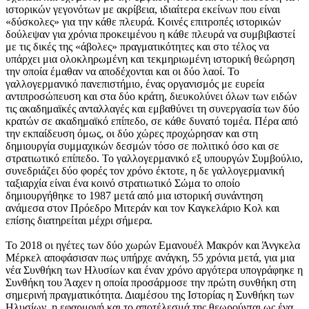
ιστορικών γεγονότων με ακρίβεια, ιδιαίτερα εκείνων που είναι
«δύσκολες» για την κάθε πλευρά. Κοινές επιτροπές ιστορικών
δούλεψαν για χρόνια προκειμένου η κάθε πλευρά να συμβιβαστεί
με τις δικές της «άβολες» πραγματικότητες και στο τέλος να
υπάρχει μια ολοκληρωμένη και τεκμηριωμένη ιστορική θεώρηση
την οποία έμαθαν να αποδέχονται και οι δύο λαοί. Το
γαλλογερμανικό πανεπιστήμιο, ένας οργανισμός με ευρεία
αντιπροσώπευση και στα δύο κράτη, διευκολύνει όλων των ειδών
τις ακαδημαϊκές ανταλλαγές και εμβαθύνει τη συνεργασία των δύο
κρατών σε ακαδημαϊκό επίπεδο, σε κάθε δυνατό τομέα. Πέρα από
την εκπαίδευση όμως, οι δύο χώρες προχώρησαν και στη
δημιουργία συμμαχικών δεσμών τόσο σε πολιτικό όσο και σε
στρατιωτικό επίπεδο. Το γαλλογερμανικό εξ υπουργών Συμβούλιο,
συνεδριάζει δύο φορές τον χρόνο έκτοτε, η δε γαλλογερμανική
ταξιαρχία είναι ένα κοινό στρατιωτικό Σώμα το οποίο
δημιουργήθηκε το 1987 μετά από μια ιστορική συνάντηση
ανάμεσα στον Πρόεδρο Μιτεράν και τον Καγκελάριο Κολ και
επίσης διατηρείται μέχρι σήμερα.
Το 2018 οι ηγέτες των δύο χωρών Εμανουέλ Μακρόν και Άνγκελα
Μέρκελ αποφάσισαν πως υπήρχε ανάγκη, 55 χρόνια μετά, για μια
νέα Συνθήκη των Ηλυσίων και έναν χρόνο αργότερα υπογράφηκε η
Συνθήκη του Άαχεν η οποία προσάρμοσε την πρώτη συνθήκη στη
σημερινή πραγματικότητα. Διαμέσου της Ιστορίας η Συνθήκη των
Ηλυσίων, η εφαρμογή και το αποτέλεσμά της θεωρούνται ως ένα