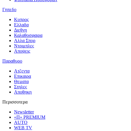
Γηπεδο
Κυπρος
Ελλαδα
Διεθνη
Καλαθοσφαιρα
Αλλα Σπορ
Ντριμπλες
Αποψεις
Παραθυρο
Ατζεντα
Επικαιρα
Θεματα
Στηλες
Αποθηκη
Περισσοτερα
Newsletter
«Π» PREMIUM
AUTO
WEB TV