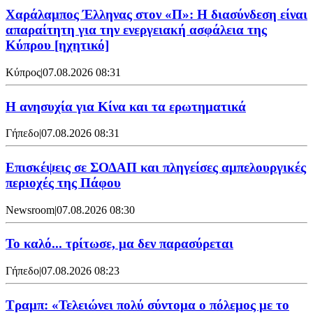
Χαράλαμπος Έλληνας στον «Π»: Η διασύνδεση είναι
απαραίτητη για την ενεργειακή ασφάλεια της
Κύπρου [ηχητικό]
Κύπρος
|
07.08.2026 08:31
Η ανησυχία για Κίνα και τα ερωτηματικά
Γήπεδο
|
07.08.2026 08:31
Επισκέψεις σε ΣΟΔΑΠ και πληγείσες αμπελουργικές
περιοχές της Πάφου
Newsroom
|
07.08.2026 08:30
Το καλό... τρίτωσε, μα δεν παρασύρεται
Γήπεδο
|
07.08.2026 08:23
Τραμπ: «Τελειώνει πολύ σύντομα ο πόλεμος με το