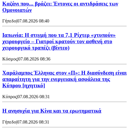
Καζάνι που... βράζει: Έντονες οι αντιδράσεις των
Ομονοιατών
Γήπεδο
|
07.08.2026 08:40
Ιαπωνία: Η στιγμή που τα 7,1 Ρίχτερ «χτυπούν»
χειρουργείο – Γιατροί κρατούν τον ασθενή στο
χειρουργικό τραπέζι (βίντεο)
Κόσμος
|
07.08.2026 08:36
Χαράλαμπος Έλληνας στον «Π»: Η διασύνδεση είναι
απαραίτητη για την ενεργειακή ασφάλεια της
Κύπρου [ηχητικό]
Κύπρος
|
07.08.2026 08:31
Η ανησυχία για Κίνα και τα ερωτηματικά
Γήπεδο
|
07.08.2026 08:31