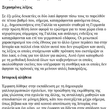
Ξεχασμένες λέξεις
Σε έξι μόλις δεκαετίες οι δύο λαοί άφησαν πίσω τους το παρελθόν
σε τέτοιο βαθμό που, σήμερα, καταγράφονται φαινόμενα όπως,
λ.χ., δημοσκοπήσεις στη Γαλλία να κρατούν σταθερά τη Γερμανία
στην πρώτη θέση όσον αφορά το ερώτημα για το ποια χώρα είναι ο
ισχυρότερος σύμμαχος της Γαλλίας και ανάλογες ενδείξεις να
καταγράφονται και επί του γερμανικού εδάφους. Οι μειωτικοί
χαρακτηρισμοί του ενός έθνους για το άλλο έχουν περάσει πια στην
Ιστορία και πολλοί είναι πλέον αυτοί που δεν γνωρίζουν καν αυτές
τις λέξεις οι οποίες στοίχειωναν κάθε πρόταση που εκστόμιζαν οι
δύο λαοί, ο ένας για τον άλλον για αιώνες. Αυτό έγινε κατορθωτό
με τη μεθοδική δουλειά όλων των κυβερνήσεων οι οποίες
ακολούθησαν εκείνες που υπέγραψαν τη συνθήκη και οι οποίες δεν
άφησαν τις πρόνοιές της να μείνουν απλές διακηρύξεις.
Ιστορική αλήθεια
Έμφαση δόθηκε στην εκπαίδευση με τη δημιουργία
γαλλογερμανικών σχολείων, την προώθηση της εκμάθησης της
μίας γλώσσας στα σχολεία της άλλης, τις ανταλλαγές μαθητών και
σπουδαστών σε μόνιμη βάση, κάτι που συνεχίζεται μέχρι σήμερα,
όπως βέβαια και την από κοινού αποτύπωση της Ιστορίας στα
σχολεία και όχι μόνο, με την έμφαση να δίδεται στην απόδοση των