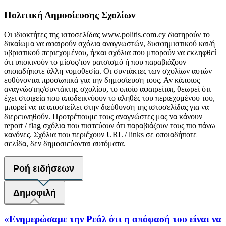
Πολιτική Δημοσίευσης Σχολίων
Οι ιδιοκτήτες της ιστοσελίδας www.politis.com.cy διατηρούν το
δικαίωμα να αφαιρούν σχόλια αναγνωστών, δυσφημιστικού και/ή
υβριστικού περιεχομένου, ή/και σχόλια που μπορούν να εκληφθεί
ότι υποκινούν το μίσος/τον ρατσισμό ή που παραβιάζουν
οποιαδήποτε άλλη νομοθεσία. Οι συντάκτες των σχολίων αυτών
ευθύνονται προσωπικά για την δημοσίευση τους. Αν κάποιος
αναγνώστης/συντάκτης σχολίου, το οποίο αφαιρείται, θεωρεί ότι
έχει στοιχεία που αποδεικνύουν το αληθές του περιεχομένου του,
μπορεί να τα αποστείλει στην διεύθυνση της ιστοσελίδας για να
διερευνηθούν. Προτρέπουμε τους αναγνώστες μας να κάνουν
report / flag σχόλια που πιστεύουν ότι παραβιάζουν τους πιο πάνω
κανόνες. Σχόλια που περιέχουν URL / links σε οποιαδήποτε
σελίδα, δεν δημοσιεύονται αυτόματα.
Ροή ειδήσεων
Δημοφιλή
«Ενημερώσαμε την Ρεάλ ότι η απόφασή του είναι να