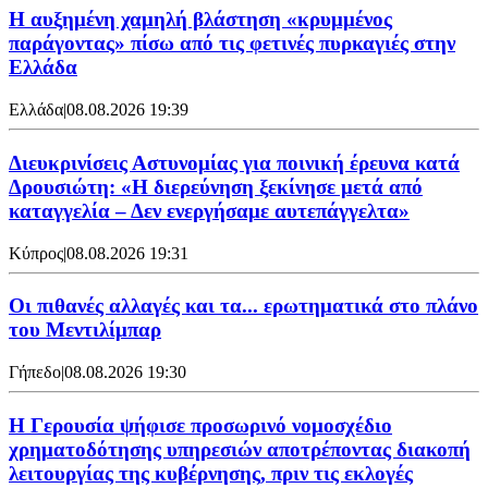
Η αυξημένη χαμηλή βλάστηση «κρυμμένος
παράγοντας» πίσω από τις φετινές πυρκαγιές στην
Ελλάδα
Ελλάδα
|
08.08.2026 19:39
Διευκρινίσεις Αστυνομίας για ποινική έρευνα κατά
Δρουσιώτη: «Η διερεύνηση ξεκίνησε μετά από
καταγγελία – Δεν ενεργήσαμε αυτεπάγγελτα»
Κύπρος
|
08.08.2026 19:31
Οι πιθανές αλλαγές και τα... ερωτηματικά στο πλάνο
του Μεντιλίμπαρ
Γήπεδο
|
08.08.2026 19:30
Η Γερουσία ψήφισε προσωρινό νομοσχέδιο
χρηματοδότησης υπηρεσιών αποτρέποντας διακοπή
λειτουργίας της κυβέρνησης, πριν τις εκλογές