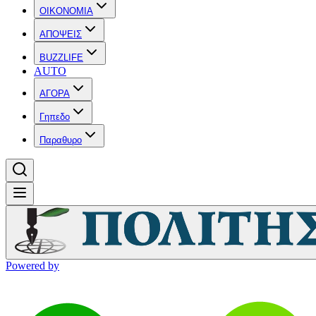
OIKONOMIA
ΑΠΟΨΕΙΣ
BUZZLIFE
AUTO
ΑΓΟΡΑ
Γηπεδο
Παραθυρο
Powered by