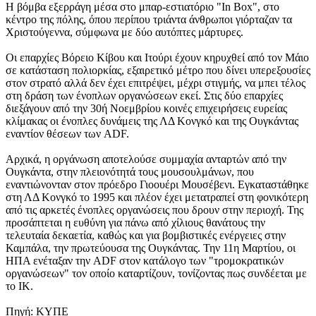
Η βόμβα εξερράγη μέσα στο μπαρ-εστιατόριο "In Box", στο
κέντρο της πόλης, όπου περίπου τριάντα άνθρωποι γιόρταζαν τα
Χριστούγεννα, σύμφωνα με δύο αυτόπτες μάρτυρες.
Οι επαρχίες Βόρειο Κίβου και Ιτούρι έχουν κηρυχθεί από τον Μάιο
σε κατάσταση πολιορκίας, εξαιρετικό μέτρο που δίνει υπερεξουσίες
στον στρατό αλλά δεν έχει επιτρέψει, μέχρι στιγμής, να μπει τέλος
στη δράση των ένοπλων οργανώσεων εκεί. Στις δύο επαρχίες
διεξάγουν από την 30ή Νοεμβρίου κοινές επιχειρήσεις ευρείας
κλίμακας οι ένοπλες δυνάμεις της ΛΔ Κονγκό και της Ουγκάντας
εναντίον θέσεων των ADF.
Αρχικά, η οργάνωση αποτελούσε συμμαχία ανταρτών από την
Ουγκάντα, στην πλειονότητά τους μουσουλμάνων, που
εναντιώνονταν στον πρόεδρο Γιοουέρι Μουσέβενι. Εγκαταστάθηκε
στη ΛΔ Κονγκό το 1995 και πλέον έχει μετατραπεί στη φονικότερη
από τις αρκετές ένοπλες οργανώσεις που δρουν στην περιοχή. Της
προσάπτεται η ευθύνη για πάνω από χίλιους θανάτους την
τελευταία δεκαετία, καθώς και για βομβιστικές ενέργειες στην
Καμπάλα, την πρωτεύουσα της Ουγκάντας. Την 11η Μαρτίου, οι
ΗΠΑ ενέταξαν την ADF στον κατάλογο των "τρομοκρατικών
οργανώσεων" τον οποίο καταρτίζουν, τονίζοντας πως συνδέεται με
το ΙΚ.
Πηγή: ΚΥΠΕ