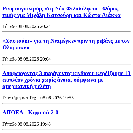
Ρίγη συγκίνησης στη Νέα Φιλαδέλφεια - Φόρος
τιμής για Μιχάλη Κατσούρη και Κώστα Λιάκκα
Γήπεδο
|
08.08.2026 20:24
«Χαστούκι» για τη Ναϊμέγκεν πριν τη ρεβάνς με τον
Ολυμπιακό
Γήπεδο
|
08.08.2026 20:04
Αποφεύγοντας 3 παράγοντες κινδύνου κερδίζουμε 13
επιπλέον χρόνια χωρίς άνοια, σύμφωνα με
αμερικανική μελέτη
Επιστήμη και Τεχ...
|
08.08.2026 19:55
ΑΠΟΕΛ - Κηφισιά 2-0
Γήπεδο
|
08.08.2026 19:48