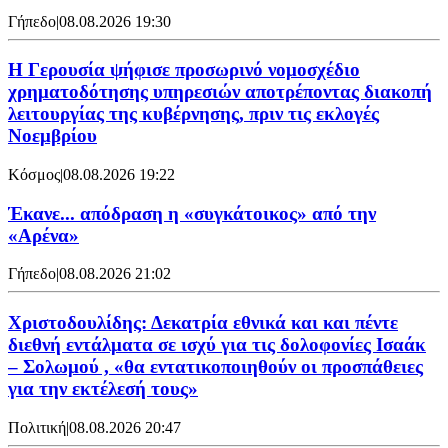
Γήπεδο
|
08.08.2026 19:30
Η Γερουσία ψήφισε προσωρινό νομοσχέδιο
χρηματοδότησης υπηρεσιών αποτρέποντας διακοπή
λειτουργίας της κυβέρνησης, πριν τις εκλογές
Νοεμβρίου
Κόσμος
|
08.08.2026 19:22
Έκανε... απόδραση η «συγκάτοικος» από την
«Αρένα»
Γήπεδο
|
08.08.2026 21:02
Χριστοδουλίδης: Δεκατρία εθνικά και και πέντε
διεθνή εντάλματα σε ισχύ για τις δολοφονίες Ισαάκ
– Σολωμού , «θα εντατικοποιηθούν οι προσπάθειες
για την εκτέλεσή τους»
Πολιτική
|
08.08.2026 20:47