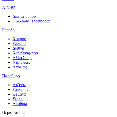
ΑΓΟΡΑ
Δελτια Τυπου
Φυλλαδια Προσφορων
Γηπεδο
Κυπρος
Ελλαδα
Διεθνη
Καλαθοσφαιρα
Αλλα Σπορ
Ντριμπλες
Αποψεις
Παραθυρο
Ατζεντα
Επικαιρα
Θεματα
Στηλες
Αποθηκη
Περισσοτερα