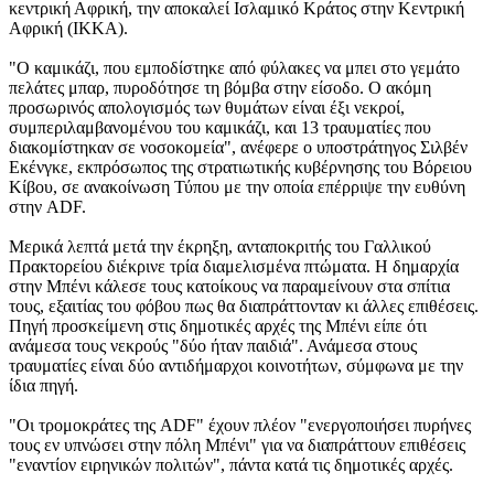
κεντρική Αφρική, την αποκαλεί Ισλαμικό Κράτος στην Κεντρική
Αφρική (ΙΚΚΑ).
"Ο καμικάζι, που εμποδίστηκε από φύλακες να μπει στο γεμάτο
πελάτες μπαρ, πυροδότησε τη βόμβα στην είσοδο. Ο ακόμη
προσωρινός απολογισμός των θυμάτων είναι έξι νεκροί,
συμπεριλαμβανομένου του καμικάζι, και 13 τραυματίες που
διακομίστηκαν σε νοσοκομεία", ανέφερε ο υποστράτηγος Σιλβέν
Εκένγκε, εκπρόσωπος της στρατιωτικής κυβέρνησης του Βόρειου
Κίβου, σε ανακοίνωση Τύπου με την οποία επέρριψε την ευθύνη
στην ADF.
Μερικά λεπτά μετά την έκρηξη, ανταποκριτής του Γαλλικού
Πρακτορείου διέκρινε τρία διαμελισμένα πτώματα. Η δημαρχία
στην Μπένι κάλεσε τους κατοίκους να παραμείνουν στα σπίτια
τους, εξαιτίας του φόβου πως θα διαπράττονταν κι άλλες επιθέσεις.
Πηγή προσκείμενη στις δημοτικές αρχές της Μπένι είπε ότι
ανάμεσα τους νεκρούς "δύο ήταν παιδιά". Ανάμεσα στους
τραυματίες είναι δύο αντιδήμαρχοι κοινοτήτων, σύμφωνα με την
ίδια πηγή.
"Οι τρομοκράτες της ADF" έχουν πλέον "ενεργοποιήσει πυρήνες
τους εν υπνώσει στην πόλη Μπένι" για να διαπράττουν επιθέσεις
"εναντίον ειρηνικών πολιτών", πάντα κατά τις δημοτικές αρχές.