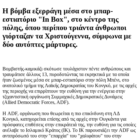
Η βόμβα εξερράγη μέσα στο μπαρ-
εστιατόριο "In Box", στο κέντρο της
πόλης, όπου περίπου τριάντα άνθρωποι
γιόρταζαν τα Χριστούγεννα, σύμφωνα με
δύο αυτόπτες μάρτυρες.
Βομβιστής-καμικάζι σκότωσε τουλάχιστον πέντε ανθρώπους και
τραυμάτισε άλλους 13, πυροδοτώντας τα εκρηκτικά με τα οποία
ήταν ζωσμένος μέσα σε μπαρ-εστιατόριο στην πόλη Μπένι, στο
ανατολικό τμήμα της Λαϊκής Δημοκρατίας του Κονγκό, με τις αρχές
της περιοχής να επιρρίπτουν την ευθύνη για την ενέργεια στην
τζιχαντιστική οργάνωση Συμμαχικές Δημοκρατικές Δυνάμεις
(Allied Democratic Forces, ADF).
Η ADF, οργάνωση που θεωρείται η πιο επικίνδυνη στη ΛΔ
Κονγκό, κατηγορείται επίσης από τις αρχές στην Ουγκάντα για
πρόσφατες επιθέσεις στην επικράτειά της, την ευθύνη για τις οποίες
ανέλαβε το Ισλαμικό Κράτος (ΙΚ). Το ΙΚ παρουσιάζει την ADF ως
αντιπρόσωπό του στην "επαρχία" του "χαλιφάτου" του στην