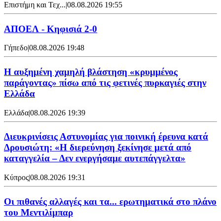
Επιστήμη και Τεχ...
|
08.08.2026 19:55
ΑΠΟΕΛ - Κηφισιά 2-0
Γήπεδο
|
08.08.2026 19:48
Η αυξημένη χαμηλή βλάστηση «κρυμμένος
παράγοντας» πίσω από τις φετινές πυρκαγιές στην
Ελλάδα
Ελλάδα
|
08.08.2026 19:39
Διευκρινίσεις Αστυνομίας για ποινική έρευνα κατά
Δρουσιώτη: «Η διερεύνηση ξεκίνησε μετά από
καταγγελία – Δεν ενεργήσαμε αυτεπάγγελτα»
Κύπρος
|
08.08.2026 19:31
Οι πιθανές αλλαγές και τα... ερωτηματικά στο πλάνο
του Μεντιλίμπαρ