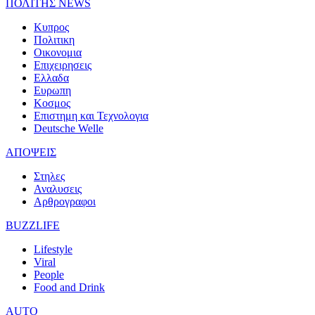
ΠΟΛΙΤΗΣ NEWS
Κυπρος
Πολιτικη
Οικονομια
Επιχειρησεις
Ελλαδα
Ευρωπη
Κοσμος
Επιστημη και Τεχνολογια
Deutsche Welle
ΑΠΟΨΕΙΣ
Στηλες
Αναλυσεις
Αρθρογραφοι
BUZZLIFE
Lifestyle
Viral
People
Food and Drink
AUTO