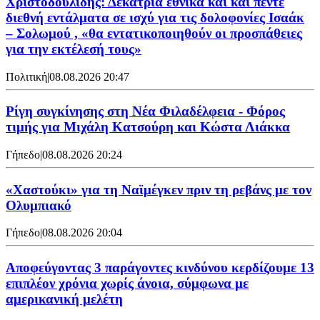
Χριστοδουλίδης: Δεκατρία εθνικά και και πέντε
διεθνή εντάλματα σε ισχύ για τις δολοφονίες Ισαάκ
– Σολωμού , «θα εντατικοποιηθούν οι προσπάθειες
για την εκτέλεσή τους»
Πολιτική
|
08.08.2026 20:47
Ρίγη συγκίνησης στη Νέα Φιλαδέλφεια - Φόρος
τιμής για Μιχάλη Κατσούρη και Κώστα Λιάκκα
Γήπεδο
|
08.08.2026 20:24
«Χαστούκι» για τη Ναϊμέγκεν πριν τη ρεβάνς με τον
Ολυμπιακό
Γήπεδο
|
08.08.2026 20:04
Αποφεύγοντας 3 παράγοντες κινδύνου κερδίζουμε 13
επιπλέον χρόνια χωρίς άνοια, σύμφωνα με
αμερικανική μελέτη