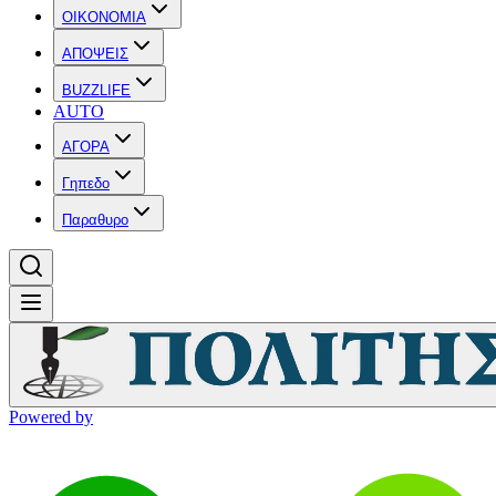
OIKONOMIA
ΑΠΟΨΕΙΣ
BUZZLIFE
AUTO
ΑΓΟΡΑ
Γηπεδο
Παραθυρο
Powered by