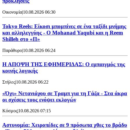
προκλήσεις
Οικονομία
|
10.08.2026 06:30
Tokyo Reels: Είκοσι μπομπίνες σε ένα ταξίδι μνήμης
και αλληλεγγύης - Ο Mohanad Yaqubi και η Reem
Shilleh στο «Π»
Παράθυρο
|
10.08.2026 06:24
Η ΑΠΟΨΗ ΤΗΣ ΕΦΗΜΕΡΙΔΑΣ: Ο εμπαιγμός της
κοινής λογικής
Στήλες
|
10.08.2026 06:22
«Όχι» Νετανιάχου σε Τραμπ για τη Γάζα - Στα άκρα
οι σχέσεις τους ενόψει εκλογών
Κόσμος
|
10.08.2026 07:15
Αστυνομία: Χειροπέδες σε 9 πρόσωπα χθες το βράδυ