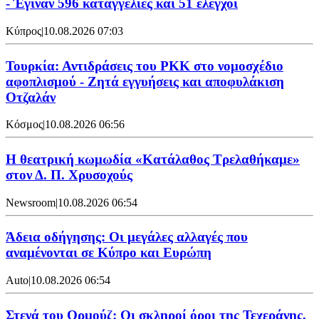
- Έγιναν 596 καταγγελίες και 51 έλεγχοι
Κύπρος
|
10.08.2026 07:03
Τουρκία: Αντιδράσεις του PKK στο νομοσχέδιο
αφοπλισμού - Ζητά εγγυήσεις και αποφυλάκιση
Οτζαλάν
Κόσμος
|
10.08.2026 06:56
Η θεατρική κωμωδία «Κατάλαθος Τρελαθήκαμε»
στον Δ. Π. Χρυσοχούς
Newsroom
|
10.08.2026 06:54
Άδεια οδήγησης: Οι μεγάλες αλλαγές που
αναμένονται σε Κύπρο και Ευρώπη
Auto
|
10.08.2026 06:54
Στενά του Ορμούζ: Οι σκληροί όροι της Τεχεράνης,