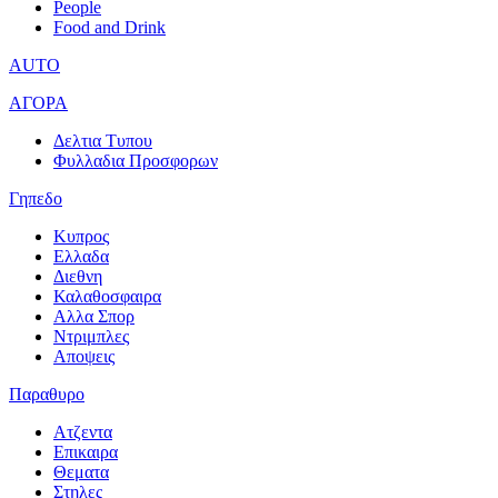
People
Food and Drink
AUTO
ΑΓΟΡΑ
Δελτια Τυπου
Φυλλαδια Προσφορων
Γηπεδο
Κυπρος
Ελλαδα
Διεθνη
Καλαθοσφαιρα
Αλλα Σπορ
Ντριμπλες
Αποψεις
Παραθυρο
Ατζεντα
Επικαιρα
Θεματα
Στηλες