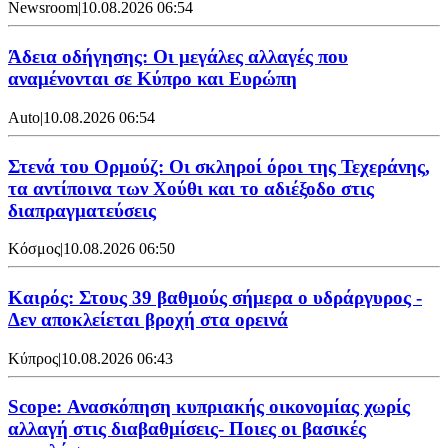
Newsroom
|
10.08.2026 06:54
Άδεια οδήγησης: Οι μεγάλες αλλαγές που
αναμένονται σε Κύπρο και Ευρώπη
Auto
|
10.08.2026 06:54
Στενά του Ορμούζ: Οι σκληροί όροι της Τεχεράνης,
τα αντίποινα των Χούθι και το αδιέξοδο στις
διαπραγματεύσεις
Κόσμος
|
10.08.2026 06:50
Καιρός: Στους 39 βαθμούς σήμερα ο υδράργυρος -
Δεν αποκλείεται βροχή στα ορεινά
Κύπρος
|
10.08.2026 06:43
Scope: Ανασκόπηση κυπριακής οικονομίας χωρίς
αλλαγή στις διαβαθμίσεις- Ποιες οι βασικές