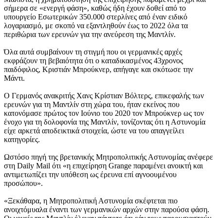
σήμερα σε «ενεργή φάση», καθώς ήδη έχουν δοθεί από το
υπουργείο Εσωτερικών 350.000 στερλίνες από έναν ειδικό
λογαριασμό, με σκοπό να εξαντληθούν έως το 2022 όλα τα
περιθώρια των ερευνών για την ανεύρεση της Μαντλίν.
Όλα αυτά συμβαίνουν τη στιγμή που οι γερμανικές αρχές
εκφράζουν τη βεβαιότητα ότι ο καταδικασμένος 43χρονος
παιδόφιλος, Κριστιάν Μπρoύκνερ, απήγαγε και σκότωσε την
Μάντι.
Ο Γερμανός ανακριτής Χανς Κρίστιαν Βόλτερς, επικεφαλής των
ερευνών για τη Μαντλίν στη χώρα του, ήταν εκείνος που
κατονόμασε πρώτος τον Ιούνιο του 2020 τον Μπρoύκνερ ως τον
ένοχο για τη δολοφονία της Μαντλίν, τονίζοντας ότι η Αστυνομία
είχε αρκετά αποδεικτικά στοιχεία, ώστε να του απαγγείλει
κατηγορίες.
Ωστόσο πηγή της βρετανικής Μητροπολιτικής Αστυνομίας ανέφερε
στη Daily Mail ότι «η επιχείρηση Grange παραμένει ανοικτή και
αντιμετωπίζει την υπόθεση ως έρευνα επί αγνοουμένου
προσώπου».
«Ξεκάθαρα, η Μητροπολιτική Αστυνομία σκέφτεται πιο
ανοιχτόμυαλα έναντι των γερμανικών αρχών στην παρούσα φάση.