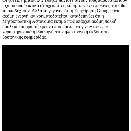
Οι γονείς της Μαντλίν έλεγαν πάντοτε ότι εάν τους παρουσιαστούν
ισχυρά αποδεικτικά στοιχεία ότι η κόρη τους έχει πεθάνει, τότε θα
το αποδεχτούν. Αλλά το γεγονός ότι η Επιχείρηση Grange είναι
ακόμη ενεργή και χρηματοδοτείται, καταδεικνύει ότι η
Μητροπολιτική Αστυνομία εκτιμά πως υπάρχει ακόμη πολλή
δουλειά και αρκετή έρευνα που πρέπει να γίνει» ανέφερε
χαρακτηριστικά η ίδια πηγή στην ηλεκτρονική έκδοση της
βρετανικής εφημερίδας.