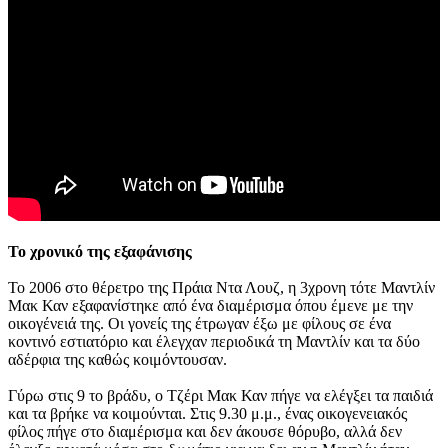
Το χρονικό της εξαφάνισης
Το 2006 στο θέρετρο της Πράια Ντα Λουζ, η 3χρονη τότε Mαντλίν
Μακ Καν εξαφανίστηκε από ένα διαμέρισμα όπου έμενε με την
οικογένειά της. Οι γονείς της έτρωγαν έξω με φίλους σε ένα
κοντινό εστιατόριο και έλεγχαν περιοδικά τη Μαντλίν και τα δύο
αδέρφια της καθώς κοιμόντουσαν.
Γύρω στις 9 το βράδυ, ο Τζέρι Μακ Καν πήγε να ελέγξει τα παιδιά
και τα βρήκε να κοιμούνται. Στις 9.30 μ.μ., ένας οικογενειακός
φίλος πήγε στο διαμέρισμα και δεν άκουσε θόρυβο, αλλά δεν