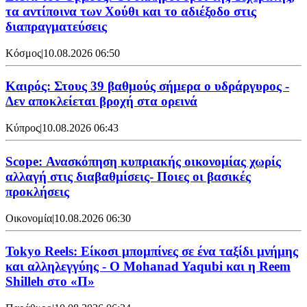
τα αντίποινα των Χούθι και το αδιέξοδο στις
διαπραγματεύσεις
Κόσμος
|
10.08.2026 06:50
Καιρός: Στους 39 βαθμούς σήμερα ο υδράργυρος -
Δεν αποκλείεται βροχή στα ορεινά
Κύπρος
|
10.08.2026 06:43
Scope: Ανασκόπηση κυπριακής οικονομίας χωρίς
αλλαγή στις διαβαθμίσεις- Ποιες οι βασικές
προκλήσεις
Οικονομία
|
10.08.2026 06:30
Tokyo Reels: Είκοσι μπομπίνες σε ένα ταξίδι μνήμης
και αλληλεγγύης - Ο Mohanad Yaqubi και η Reem
Shilleh στο «Π»