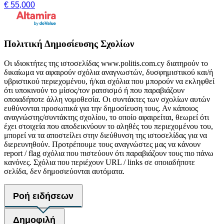
€ 55,000
Πολιτική Δημοσίευσης Σχολίων
Οι ιδιοκτήτες της ιστοσελίδας www.politis.com.cy διατηρούν το
δικαίωμα να αφαιρούν σχόλια αναγνωστών, δυσφημιστικού και/ή
υβριστικού περιεχομένου, ή/και σχόλια που μπορούν να εκληφθεί
ότι υποκινούν το μίσος/τον ρατσισμό ή που παραβιάζουν
οποιαδήποτε άλλη νομοθεσία. Οι συντάκτες των σχολίων αυτών
ευθύνονται προσωπικά για την δημοσίευση τους. Αν κάποιος
αναγνώστης/συντάκτης σχολίου, το οποίο αφαιρείται, θεωρεί ότι
έχει στοιχεία που αποδεικνύουν το αληθές του περιεχομένου του,
μπορεί να τα αποστείλει στην διεύθυνση της ιστοσελίδας για να
διερευνηθούν. Προτρέπουμε τους αναγνώστες μας να κάνουν
report / flag σχόλια που πιστεύουν ότι παραβιάζουν τους πιο πάνω
κανόνες. Σχόλια που περιέχουν URL / links σε οποιαδήποτε
σελίδα, δεν δημοσιεύονται αυτόματα.
Ροή ειδήσεων
Δημοφιλή