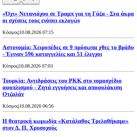
«Όχι» Νετανιάχου σε Τραμπ για τη Γάζα - Στα άκρα
οι σχέσεις τους ενόψει εκλογών
Κόσμος
|
10.08.2026 07:15
Αστυνομία: Χειροπέδες σε 9 πρόσωπα χθες το βράδυ
- Έγιναν 596 καταγγελίες και 51 έλεγχοι
Κύπρος
|
10.08.2026 07:03
Τουρκία: Αντιδράσεις του PKK στο νομοσχέδιο
αφοπλισμού - Ζητά εγγυήσεις και αποφυλάκιση
Οτζαλάν
Κόσμος
|
10.08.2026 06:56
Η θεατρική κωμωδία «Κατάλαθος Τρελαθήκαμε»
στον Δ. Π. Χρυσοχούς