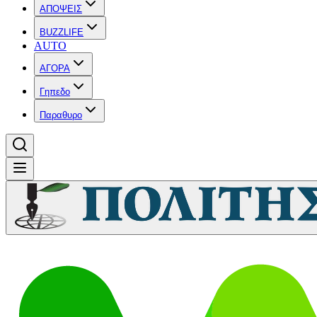
ΑΠΟΨΕΙΣ
BUZZLIFE
AUTO
ΑΓΟΡΑ
Γηπεδο
Παραθυρο