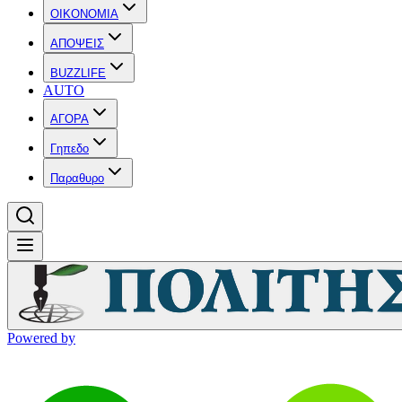
OIKONOMIA
ΑΠΟΨΕΙΣ
BUZZLIFE
AUTO
ΑΓΟΡΑ
Γηπεδο
Παραθυρο
Powered by