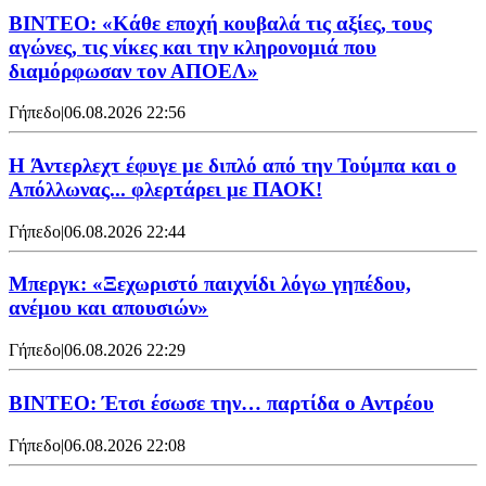
ΒΙΝΤΕΟ: «Κάθε εποχή κουβαλά τις αξίες, τους
αγώνες, τις νίκες και την κληρονομιά που
διαμόρφωσαν τον ΑΠΟΕΛ»
Γήπεδο
|
06.08.2026 22:56
H Άντερλεχτ έφυγε με διπλό από την Τούμπα και ο
Απόλλωνας... φλερτάρει με ΠΑΟΚ!
Γήπεδο
|
06.08.2026 22:44
Μπεργκ: «Ξεχωριστό παιχνίδι λόγω γηπέδου,
ανέμου και απουσιών»
Γήπεδο
|
06.08.2026 22:29
ΒΙΝΤΕΟ: Έτσι έσωσε την… παρτίδα ο Αντρέου
Γήπεδο
|
06.08.2026 22:08