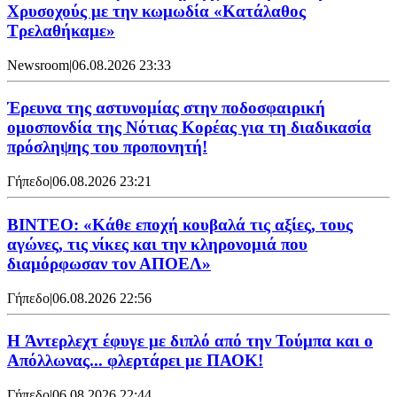
Χρυσοχούς με την κωμωδία «Κατάλαθος
Τρελαθήκαμε»
Newsroom
|
06.08.2026 23:33
Έρευνα της αστυνομίας στην ποδοσφαιρική
ομοσπονδία της Νότιας Κορέας για τη διαδικασία
πρόσληψης του προπονητή!
Γήπεδο
|
06.08.2026 23:21
ΒΙΝΤΕΟ: «Κάθε εποχή κουβαλά τις αξίες, τους
αγώνες, τις νίκες και την κληρονομιά που
διαμόρφωσαν τον ΑΠΟΕΛ»
Γήπεδο
|
06.08.2026 22:56
H Άντερλεχτ έφυγε με διπλό από την Τούμπα και ο
Απόλλωνας... φλερτάρει με ΠΑΟΚ!
Γήπεδο
|
06.08.2026 22:44