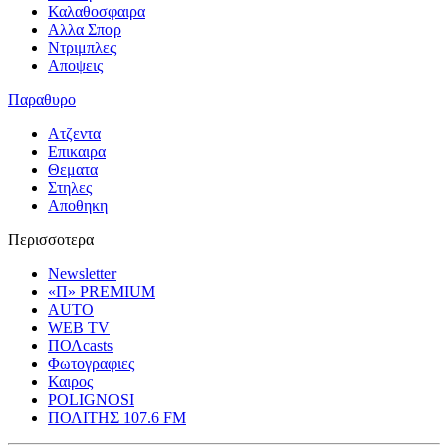
Καλαθοσφαιρα
Αλλα Σπορ
Ντριμπλες
Αποψεις
Παραθυρο
Ατζεντα
Επικαιρα
Θεματα
Στηλες
Αποθηκη
Περισσοτερα
Newsletter
«Π» PREMIUM
AUTO
WEB TV
ΠΟΛcasts
Φωτογραφιες
Καιρος
POLIGNOSI
ΠΟΛΙΤΗΣ 107.6 FM