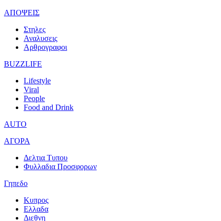
ΑΠΟΨΕΙΣ
Στηλες
Αναλυσεις
Αρθρογραφοι
BUZZLIFE
Lifestyle
Viral
People
Food and Drink
AUTO
ΑΓΟΡΑ
Δελτια Τυπου
Φυλλαδια Προσφορων
Γηπεδο
Κυπρος
Ελλαδα
Διεθνη