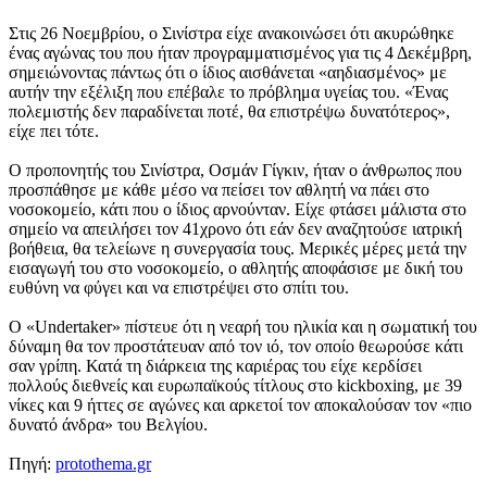
Στις 26 Νοεμβρίου, ο Σινίστρα είχε ανακοινώσει ότι ακυρώθηκε
ένας αγώνας του που ήταν προγραμματισμένος για τις 4 Δεκέμβρη,
σημειώνοντας πάντως ότι ο ίδιος αισθάνεται «αηδιασμένος» με
αυτήν την εξέλιξη που επέβαλε το πρόβλημα υγείας του. «Ένας
πολεμιστής δεν παραδίνεται ποτέ, θα επιστρέψω δυνατότερος»,
είχε πει τότε.
Ο προπονητής του Σινίστρα, Οσμάν Γίγκιν, ήταν ο άνθρωπος που
προσπάθησε με κάθε μέσο να πείσει τον αθλητή να πάει στο
νοσοκομείο, κάτι που ο ίδιος αρνούνταν. Είχε φτάσει μάλιστα στο
σημείο να απειλήσει τον 41χρονο ότι εάν δεν αναζητούσε ιατρική
βοήθεια, θα τελείωνε η συνεργασία τους. Μερικές μέρες μετά την
εισαγωγή του στο νοσοκομείο, ο αθλητής αποφάσισε με δική του
ευθύνη να φύγει και να επιστρέψει στο σπίτι του.
Ο «Undertaker» πίστευε ότι η νεαρή του ηλικία και η σωματική του
δύναμη θα τον προστάτευαν από τον ιό, τον οποίο θεωρoύσε κάτι
σαν γρίπη. Κατά τη διάρκεια της καριέρας του είχε κερδίσει
πολλούς διεθνείς και ευρωπαϊκούς τίτλους στο kickboxing, με 39
νίκες και 9 ήττες σε αγώνες και αρκετοί τον αποκαλούσαν τον «πιο
δυνατό άνδρα» του Βελγίου.
Πηγή:
protothema.gr