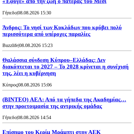
«Έφυγε» από την ζωή ο πατέρας του Μέσι
Γήπεδο
|
08.08.2026 15:30
Άνδρος: Το νησί των Κυκλάδων που κρύβει πολύ
περισσότερα από υπέροχες παραλίες
Buzzlife
|
08.08.2026 15:23
Θαλάσσια σύνδεση Κύπρου–Ελλάδας: Δεν
διακόπτεται το 2027 – Το 2028 κρίνεται η συνέχισή
της, λέει η κυβέρνηση
Κύπρος
|
08.08.2026 15:06
(BINTEO) ΑΕΛ: Από τα γήπεδα της Ακαδημίας…
στην προετοιμασία της αντρικής ομάδας
Γήπεδο
|
08.08.2026 14:54
Επίσημο του Κερίμ Μράμπτι στην ΑΕK