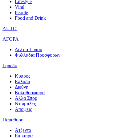
Lifestyle
Viral
People
Food and Drink
AUTO
ΑΓΟΡΑ
Δελτια Τυπου
Φυλλαδια Προσφορων
Γηπεδο
Κυπρος
Ελλαδα
Διεθνη
Καλαθοσφαιρα
Αλλα Σπορ
Ντριμπλες
Αποψεις
Παραθυρο
Ατζεντα
Επικαιρα