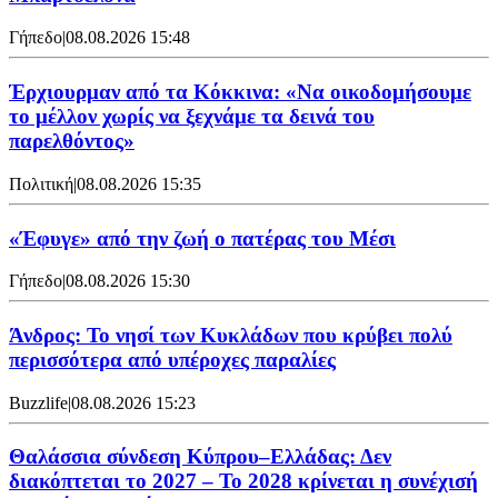
Γήπεδο
|
08.08.2026 15:48
Έρχιουρμαν από τα Κόκκινα: «Να οικοδομήσουμε
το μέλλον χωρίς να ξεχνάμε τα δεινά του
παρελθόντος»
Πολιτική
|
08.08.2026 15:35
«Έφυγε» από την ζωή ο πατέρας του Μέσι
Γήπεδο
|
08.08.2026 15:30
Άνδρος: Το νησί των Κυκλάδων που κρύβει πολύ
περισσότερα από υπέροχες παραλίες
Buzzlife
|
08.08.2026 15:23
Θαλάσσια σύνδεση Κύπρου–Ελλάδας: Δεν
διακόπτεται το 2027 – Το 2028 κρίνεται η συνέχισή