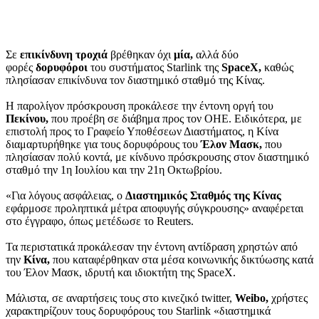
Σε
επικίνδυνη τροχιά
βρέθηκαν όχι
μία,
αλλά δύο
φορές
δορυφόροι
του συστήματος Starlink της
SpaceX,
καθώς
πλησίασαν επικίνδυνα τον διαστημικό σταθμό της Κίνας.
Η παρολίγον πρόσκρουση προκάλεσε την έντονη οργή του
Πεκίνου,
που προέβη σε διάβημα προς τον ΟΗΕ. Ειδικότερα, με
επιστολή προς το Γραφείο Υποθέσεων Διαστήματος, η Κίνα
διαμαρτυρήθηκε για τους δορυφόρους του
Έλον Μασκ,
που
πλησίασαν πολύ κοντά, με κίνδυνο πρόσκρουσης στον διαστημικό
σταθμό την 1η Ιουλίου και την 21η Οκτωβρίου.
«Για λόγους ασφάλειας, ο
Διαστημικός Σταθμός της Κίνας
εφάρμοσε προληπτικά μέτρα αποφυγής σύγκρουσης» αναφέρεται
στο έγγραφο, όπως μετέδωσε το Reuters.
Τα περιστατικά προκάλεσαν την έντονη αντίδραση χρηστών από
την
Κίνα,
που καταφέρθηκαν στα μέσα κοινωνικής δικτύωσης κατά
του Έλον Μασκ, ιδρυτή και ιδιοκτήτη της SpaceX.
Μάλιστα, σε αναρτήσεις τους στο κινεζικό twitter,
Weibo,
χρήστες
χαρακτηρίζουν τους δορυφόρους του Starlink «διαστημικά