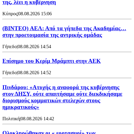
της, λέει η κυβέρνηση
Κύπρος
|
08.08.2026 15:06
(BINTEO) ΑΕΛ: Από τα γήπεδα της Ακαδημίας…
στην προετοιμασία της αντρικής ομάδας
Γήπεδο
|
08.08.2026 14:54
Επίσημο του Κερίμ Μράμπτι στην ΑΕK
Γήπεδο
|
08.08.2026 14:52
Πινδάρου: «Ατυχής η αναφορά της κυβέρνησης
στον ΔΗΣΥ, ούτε απαιτήσαμε ούτε διεκδικήσαμε
διορισμούς κομματικών στελεχών στους
ημικρατικούς»
Πολιτική
|
08.08.2026 14:42
Ολοκληρώθηκαν οι « εορτασμοί» των