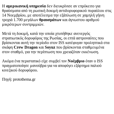
Η
αμερικανική υπηρεσία
δεν διευκρίνισε αν επρόκειτο για
θραύσματα από τη ρωσική δοκιμή αντιδορυφορικού πυραύλου στις
14 Νοεμβρίου, με αποτέλεσμα την εξάπλωση σε χαμηλή γήινη
τροχιά 1.700 μεγάλων
θραυσμάτων
και άγνωστου αριθμού
μικρότερων συντριμμιών.
Μετά τη δοκιμή, κατά την οποία χτυπήθηκε ανενεργός
στρατιωτικός δορυφόρος της Ρωσίας, οι επτά αστροναύτες που
βρίσκονται αυτή την περίοδο στον ISS κατέφυγαν προληπτικά στα
σκάφη
Crew Dragon
και
Soyuz
που βρίσκονται σταθμευμένα
στον σταθμό, για την περίπτωση που χρειαζόταν εκκένωση.
Ακόμα ένα περιστατικό είχε συμβεί τον
Νοέμβριο
όταν ο ISS
πραγματοποίησε μανούβρα για να αποφύγει εξάρτημα παλιού
κινεζικού δορυφόρου.
Πηγή: protothema.gr