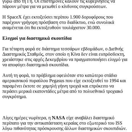
γύρω από τη Γη. Οι επιστήμονες καλούν τις κυβερνήσεις να
πάρουν μέτρα για να μειωθεί ο κίνδυνος συγκρούσεων.
Η SpaceX έχει εκτοξεύσει περίπου 1.900 δορυφόρους που
παρέχουν γρήγορη πρόσβαση στο διαδίκτυο, ενώ συνολικά
αναμένεται ότι θα εκτοξευθούν τουλάχιστον 30.000.
Ελιγμοί για διαστημικά σκουπίδια
Για τέταρτη φορά σε διάστημα τεσσάρων εβδομάδων, ο Διεθνής
Διαστημικός Σταθμός, στον οποίο η Κίνα δεν είναι ευπρόσδεκτη,
χρειάστηκε στις αρχές Δεκεμβρίου να πραγματοποιήσει ελιγμό για
να αποφύγει διαστημικά σκουπίδια.
Αυτή τη φορά, το πρόβλημα οφειλόταν στο κατώτερο στάδιο
αμερικανικού πυραύλου Pegasus που είχε εκτοξευθεί το 1994 και
παραμένει έκτοτε σε χαμηλή γήινη τροχιά και επρόκειτο να
περάσει μερικά εκατοντάδες μέτρα από το πολυεθνικό τροχιακό
συγκρότημα.
Λίγες ημέρες νωρίτερα, η
NASA
είχε αναβάλει διαστημικό
περίπατο για την αντικατάσταση κεραίας στο εξωτερικό του ISS
λόγω πιθανότητας πρόσκρουσης άλλων διαστημικών σκουπιδιών.