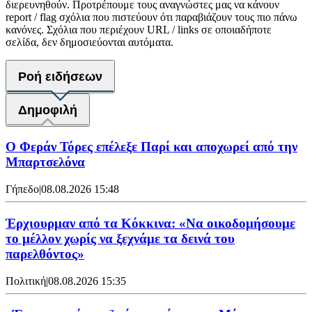
διερευνηθούν. Προτρέπουμε τους αναγνώστες μας να κάνουν
report / flag σχόλια που πιστεύουν ότι παραβιάζουν τους πιο πάνω
κανόνες. Σχόλια που περιέχουν URL / links σε οποιαδήποτε
σελίδα, δεν δημοσιεύονται αυτόματα.
Ροή ειδήσεων
Δημοφιλή
Ο Φεράν Τόρες επέλεξε Παρί και αποχωρεί από την
Μπαρτσελόνα
Γήπεδο
|
08.08.2026 15:48
Έρχιουρμαν από τα Κόκκινα: «Να οικοδομήσουμε
το μέλλον χωρίς να ξεχνάμε τα δεινά του
παρελθόντος»
Πολιτική
|
08.08.2026 15:35