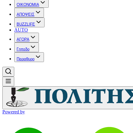
OIKONOMIA
ΑΠΟΨΕΙΣ
BUZZLIFE
AUTO
ΑΓΟΡΑ
Γηπεδο
Παραθυρο
Powered by