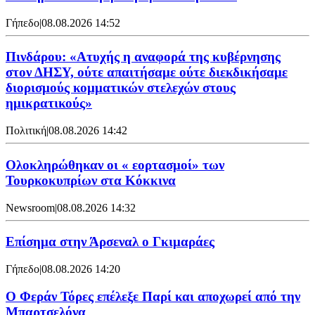
Γήπεδο
|
08.08.2026 14:52
Πινδάρου: «Ατυχής η αναφορά της κυβέρνησης
στον ΔΗΣΥ, ούτε απαιτήσαμε ούτε διεκδικήσαμε
διορισμούς κομματικών στελεχών στους
ημικρατικούς»
Πολιτική
|
08.08.2026 14:42
Ολοκληρώθηκαν οι « εορτασμοί» των
Τουρκοκυπρίων στα Κόκκινα
Newsroom
|
08.08.2026 14:32
Επίσημα στην Άρσεναλ ο Γκιμαράες
Γήπεδο
|
08.08.2026 14:20
Ο Φεράν Τόρες επέλεξε Παρί και αποχωρεί από την
Μπαρτσελόνα