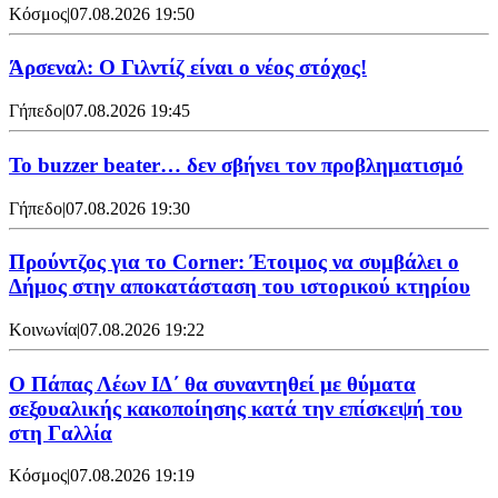
Κόσμος
|
07.08.2026 19:50
Άρσεναλ: Ο Γιλντίζ είναι ο νέος στόχος!
Γήπεδο
|
07.08.2026 19:45
Το buzzer beater… δεν σβήνει τoν προβληματισμό
Γήπεδο
|
07.08.2026 19:30
Προύντζος για το Corner: Έτοιμος να συμβάλει ο
Δήμος στην αποκατάσταση του ιστορικού κτηρίου
Κοινωνία
|
07.08.2026 19:22
Ο Πάπας Λέων ΙΔ΄ θα συναντηθεί με θύματα
σεξουαλικής κακοποίησης κατά την επίσκεψή του
στη Γαλλία
Κόσμος
|
07.08.2026 19:19