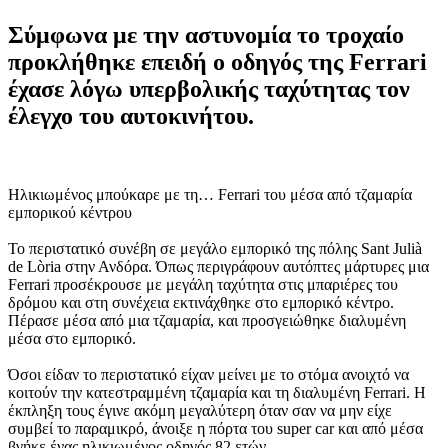
Σύμφωνα με την αστυνομία το τροχαίο
προκλήθηκε επειδή ο οδηγός της Ferrari
έχασε λόγω υπερβολικής ταχύτητας τον
έλεγχο του αυτοκινήτου.
Ηλικιωμένος μπούκαρε με τη… Ferrari του μέσα από τζαμαρία
εμπορικού κέντρου
Το περιστατικό συνέβη σε μεγάλο εμπορικό της πόλης Sant Julià
de Lòria στην Ανδόρα. Όπως περιγράφουν αυτόπτες μάρτυρες μια
Ferrari προσέκρουσε με μεγάλη ταχύτητα στις μπαριέρες του
δρόμου και στη συνέχεια εκτινάχθηκε στο εμπορικό κέντρο.
Πέρασε μέσα από μια τζαμαρία, και προσγειώθηκε διαλυμένη
μέσα στο εμπορικό.
Όσοι είδαν το περιστατικό είχαν μείνει με το στόμα ανοιχτό να
κοιτούν την κατεστραμμένη τζαμαρία και τη διαλυμένη Ferrari. Η
έκπληξη τους έγινε ακόμη μεγαλύτερη όταν σαν να μην είχε
συμβεί το παραμικρό, άνοιξε η πόρτα του super car και από μέσα
βγήκε ένας ηλικιωμένος οδηγός 82 ετών.