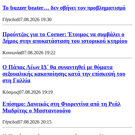
Το buzzer beater… δεν σβήνει τoν προβληματισμό
Γήπεδο
|
07.08.2026 19:30
Προύντζος για το Corner: Έτοιμος να συμβάλει ο
Δήμος στην αποκατάσταση του ιστορικού κτηρίου
Κοινωνία
|
07.08.2026 19:22
Ο Πάπας Λέων ΙΔ΄ θα συναντηθεί με θύματα
σεξουαλικής κακοποίησης κατά την επίσκεψή του
στη Γαλλία
Κόσμος
|
07.08.2026 19:19
Επίσημο: Δανεικός στη Φιορεντίνα από τη Ρεάλ
Μαδρίτης ο Μασταντουόνο
Γήπεδο
|
07.08.2026 20:15