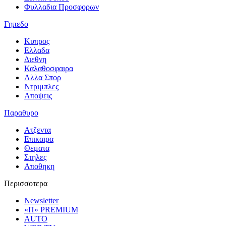
Φυλλαδια Προσφορων
Γηπεδο
Κυπρος
Ελλαδα
Διεθνη
Καλαθοσφαιρα
Αλλα Σπορ
Ντριμπλες
Αποψεις
Παραθυρο
Ατζεντα
Επικαιρα
Θεματα
Στηλες
Αποθηκη
Περισσοτερα
Newsletter
«Π» PREMIUM
AUTO