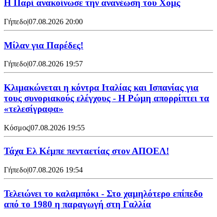
Η Παρί ανακοίνωσε την ανανέωση του Χομς
Γήπεδο
|
07.08.2026 20:00
Μίλαν για Παρέδες!
Γήπεδο
|
07.08.2026 19:57
Κλιμακώνεται η κόντρα Ιταλίας και Ισπανίας για
τους συνοριακούς ελέγχους - Η Ρώμη απορρίπτει τα
«τελεσίγραφα»
Κόσμος
|
07.08.2026 19:55
Τάχα Ελ Κέμπε πενταετίας στον ΑΠΟΕΛ!
Γήπεδο
|
07.08.2026 19:54
Τελειώνει το καλαμπόκι - Στο χαμηλότερο επίπεδο
από το 1980 η παραγωγή στη Γαλλία