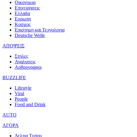
Οικονομια
Επιχειρησεις
Ελλαδα
Ευρωπη
Κοσμος
Επιστημη και Τεχνολογια
Deutsche Welle
ΑΠΟΨΕΙΣ
Στηλες
Αναλυσεις
Αρθρογραφοι
BUZZLIFE
Lifestyle
Viral
People
Food and Drink
AUTO
ΑΓΟΡΑ
Δελτια Τυπου