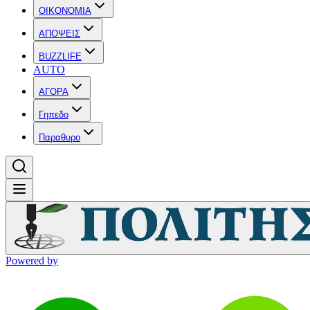
OIKONOMIA
ΑΠΟΨΕΙΣ
BUZZLIFE
AUTO
ΑΓΟΡΑ
Γηπεδο
Παραθυρο
Powered by