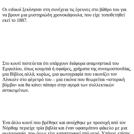
Οι ειδικοί ξεκίνησαν στη συνέχεια τις έρευνες στο βάθρο του για
να βρουν μια μυστηριώδη χρονοκάψουλα, που είχε τοποθετηθεί
εκεί το 1887.
Στο κουτί πιστεύεται ότι υπάρχουν διάφορα αναμνηστικά του
Εμφυλίου, όπως κουμπιά ή σφαίρες, χρήματα της συνομοσπονδίας,
μια Βίβλος αλλά, κυρίως, μια φωτογραφία που εικονίζει τον
Λίνκολν στο φέρετρό του – μια εικόνα που θεωρείται «ιστορική
βόμβα» και θα κάνει πάταγο στην αγορά των συλλεκτικών
αντικειμένων.
Ένα άλλο κουτί που βρέθηκε και ανοίχθηκε με προσοχή από τον
Νόρθαμ περιείχε τρία βιβλία και έναν υφασμάτινο φάκελο με μια
φωτογραφία, που όμως είχε καταστραφεί από νερό. Υπήρχε επίσης