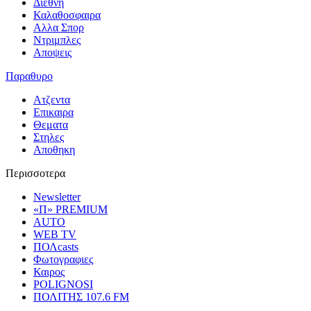
Διεθνη
Καλαθοσφαιρα
Αλλα Σπορ
Ντριμπλες
Αποψεις
Παραθυρο
Ατζεντα
Επικαιρα
Θεματα
Στηλες
Αποθηκη
Περισσοτερα
Newsletter
«Π» PREMIUM
AUTO
WEB TV
ΠΟΛcasts
Φωτογραφιες
Καιρος
POLIGNOSI
ΠΟΛΙΤΗΣ 107.6 FM