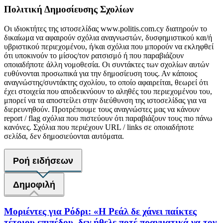
Πολιτική Δημοσίευσης Σχολίων
Οι ιδιοκτήτες της ιστοσελίδας www.politis.com.cy διατηρούν το
δικαίωμα να αφαιρούν σχόλια αναγνωστών, δυσφημιστικού και/ή
υβριστικού περιεχομένου, ή/και σχόλια που μπορούν να εκληφθεί
ότι υποκινούν το μίσος/τον ρατσισμό ή που παραβιάζουν
οποιαδήποτε άλλη νομοθεσία. Οι συντάκτες των σχολίων αυτών
ευθύνονται προσωπικά για την δημοσίευση τους. Αν κάποιος
αναγνώστης/συντάκτης σχολίου, το οποίο αφαιρείται, θεωρεί ότι
έχει στοιχεία που αποδεικνύουν το αληθές του περιεχομένου του,
μπορεί να τα αποστείλει στην διεύθυνση της ιστοσελίδας για να
διερευνηθούν. Προτρέπουμε τους αναγνώστες μας να κάνουν
report / flag σχόλια που πιστεύουν ότι παραβιάζουν τους πιο πάνω
κανόνες. Σχόλια που περιέχουν URL / links σε οποιαδήποτε
σελίδα, δεν δημοσιεύονται αυτόματα.
Ροή ειδήσεων
Δημοφιλή
Μοριέντες για Ρόδρι: «Η Ρεάλ δε χάνει παίκτες
τέτοιου επιπέδου, δεν ήθελε ποτέ πραγματικά να τον