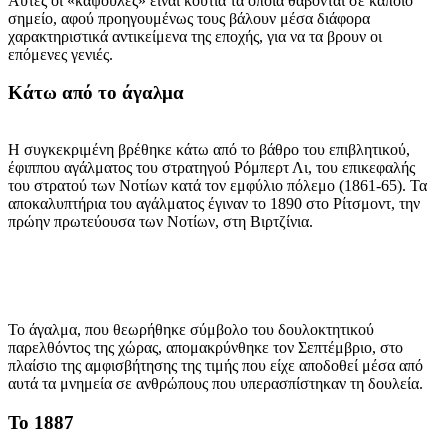
Αυτές οι «κάψουλες» είναι κουτιά τα οποία θάβονται σε κάποιο
σημείο, αφού προηγουμένως τους βάλουν μέσα διάφορα
χαρακτηριστικά αντικείμενα της εποχής, για να τα βρουν οι
επόμενες γενιές.
Κάτω από το άγαλμα
Η συγκεκριμένη βρέθηκε κάτω από το βάθρο του επιβλητικού,
έφιππου αγάλματος του στρατηγού Ρόμπερτ Λι, του επικεφαλής
του στρατού των Νοτίων κατά τον εμφύλιο πόλεμο (1861-65). Τα
αποκαλυπτήρια του αγάλματος έγιναν το 1890 στο Ρίτσμοντ, την
πρώην πρωτεύουσα των Νοτίων, στη Βιρτζίνια.
Το άγαλμα, που θεωρήθηκε σύμβολο του δουλοκτητικού
παρελθόντος της χώρας, απομακρύνθηκε τον Σεπτέμβριο, στο
πλαίσιο της αμφισβήτησης της τιμής που είχε αποδοθεί μέσα από
αυτά τα μνημεία σε ανθρώπους που υπερασπίστηκαν τη δουλεία.
Το 1887