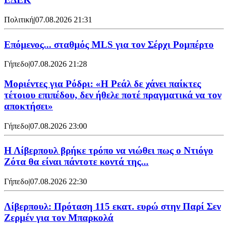
Πολιτική
|
07.08.2026 21:31
Επόμενος... σταθμός MLS για τον Σέρχι Ρομπέρτο
Γήπεδο
|
07.08.2026 21:28
Μοριέντες για Ρόδρι: «Η Ρεάλ δε χάνει παίκτες
τέτοιου επιπέδου, δεν ήθελε ποτέ πραγματικά να τον
αποκτήσει»
Γήπεδο
|
07.08.2026 23:00
Η Λίβερπουλ βρήκε τρόπο να νιώθει πως ο Ντιόγο
Ζότα θα είναι πάντοτε κοντά της...
Γήπεδο
|
07.08.2026 22:30
Λίβερπουλ: Πρόταση 115 εκατ. ευρώ στην Παρί Σεν
Ζερμέν για τον Μπαρκολά