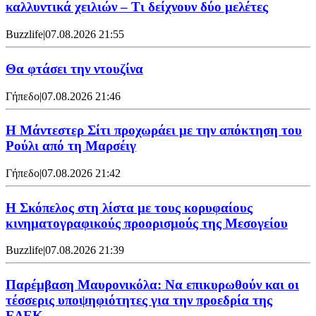
καλλυντικά χειλιών – Τι δείχνουν δύο μελέτες
Buzzlife
|
07.08.2026 21:55
Θα φτάσει την ντουζίνα
Γήπεδο
|
07.08.2026 21:46
Η Μάντεστερ Σίτι προχωράει με την απόκτηση του
Ρούλι από τη Μαρσέιγ
Γήπεδο
|
07.08.2026 21:42
Η Σκόπελος στη λίστα με τους κορυφαίους
κινηματογραφικούς προορισμούς της Μεσογείου
Buzzlife
|
07.08.2026 21:39
Παρέμβαση Μαυρονικόλα: Να επικυρωθούν και οι
τέσσερις υποψηφιότητες για την προεδρία της
ΕΔΕΚ