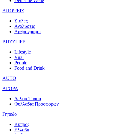
Deutsche Welle
ΑΠΟΨΕΙΣ
Στηλες
Αναλυσεις
Αρθρογραφοι
BUZZLIFE
Lifestyle
Viral
People
Food and Drink
AUTO
ΑΓΟΡΑ
Δελτια Τυπου
Φυλλαδια Προσφορων
Γηπεδο
Κυπρος
Ελλαδα