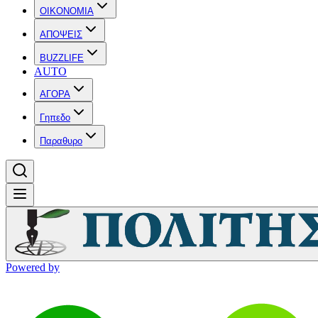
OIKONOMIA
ΑΠΟΨΕΙΣ
BUZZLIFE
AUTO
ΑΓΟΡΑ
Γηπεδο
Παραθυρο
Powered by