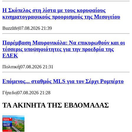
Η Σκόπελος στη λίστα με τους κορυφαίους
κινηματογραφικούς προορισμούς της Μεσογείου
Buzzlife
|
07.08.2026 21:39
Παρέμβαση Μαυρονικόλα: Να επικυρωθούν και οι
τέσσερις υποψηφιότητες για την προεδρία της
ΕΔΕΚ
Πολιτική
|
07.08.2026 21:31
Επόμενος... σταθμός MLS για τον Σέρχι Ρομπέρτο
Γήπεδο
|
07.08.2026 21:28
ΤΑ ΑΚΙΝΗΤΑ ΤΗΣ ΕΒΔΟΜΑΔΑΣ