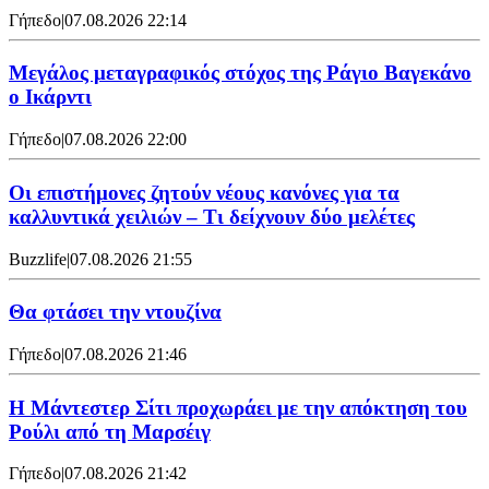
Γήπεδο
|
07.08.2026 22:14
Μεγάλος μεταγραφικός στόχος της Ράγιο Βαγεκάνο
ο Ικάρντι
Γήπεδο
|
07.08.2026 22:00
Οι επιστήμονες ζητούν νέους κανόνες για τα
καλλυντικά χειλιών – Τι δείχνουν δύο μελέτες
Buzzlife
|
07.08.2026 21:55
Θα φτάσει την ντουζίνα
Γήπεδο
|
07.08.2026 21:46
Η Μάντεστερ Σίτι προχωράει με την απόκτηση του
Ρούλι από τη Μαρσέιγ
Γήπεδο
|
07.08.2026 21:42