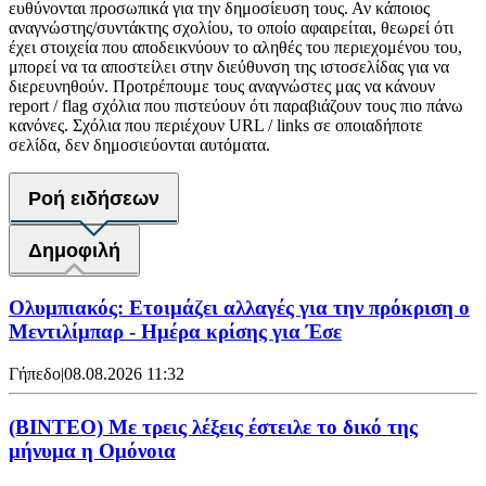
ευθύνονται προσωπικά για την δημοσίευση τους. Αν κάποιος
αναγνώστης/συντάκτης σχολίου, το οποίο αφαιρείται, θεωρεί ότι
έχει στοιχεία που αποδεικνύουν το αληθές του περιεχομένου του,
μπορεί να τα αποστείλει στην διεύθυνση της ιστοσελίδας για να
διερευνηθούν. Προτρέπουμε τους αναγνώστες μας να κάνουν
report / flag σχόλια που πιστεύουν ότι παραβιάζουν τους πιο πάνω
κανόνες. Σχόλια που περιέχουν URL / links σε οποιαδήποτε
σελίδα, δεν δημοσιεύονται αυτόματα.
Ροή ειδήσεων
Δημοφιλή
Ολυμπιακός: Ετοιμάζει αλλαγές για την πρόκριση ο
Μεντιλίμπαρ - Ημέρα κρίσης για Έσε
Γήπεδο
|
08.08.2026 11:32
(ΒΙΝΤΕΟ) Με τρεις λέξεις έστειλε το δικό της
μήνυμα η Ομόνοια