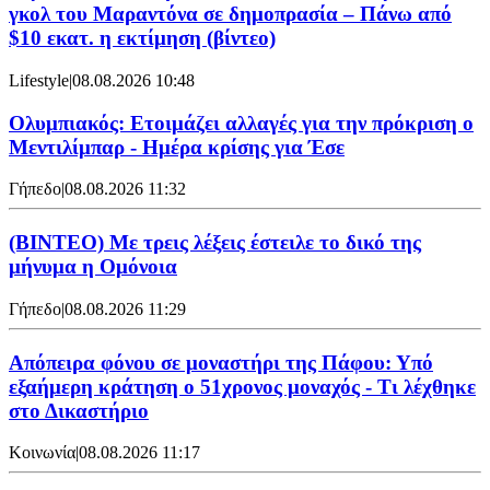
γκολ του Μαραντόνα σε δημοπρασία – Πάνω από
$10 εκατ. η εκτίμηση (βίντεο)
Lifestyle
|
08.08.2026 10:48
Ολυμπιακός: Ετοιμάζει αλλαγές για την πρόκριση ο
Μεντιλίμπαρ - Ημέρα κρίσης για Έσε
Γήπεδο
|
08.08.2026 11:32
(ΒΙΝΤΕΟ) Με τρεις λέξεις έστειλε το δικό της
μήνυμα η Ομόνοια
Γήπεδο
|
08.08.2026 11:29
Απόπειρα φόνου σε μοναστήρι της Πάφου: Υπό
εξαήμερη κράτηση ο 51χρονος μοναχός - Τι λέχθηκε
στο Δικαστήριο
Κοινωνία
|
08.08.2026 11:17