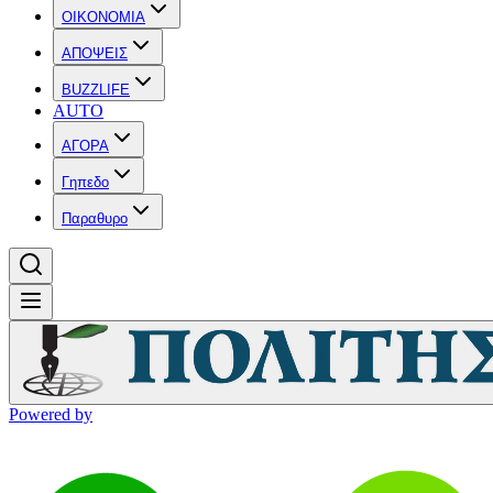
OIKONOMIA
ΑΠΟΨΕΙΣ
BUZZLIFE
AUTO
ΑΓΟΡΑ
Γηπεδο
Παραθυρο
Powered by