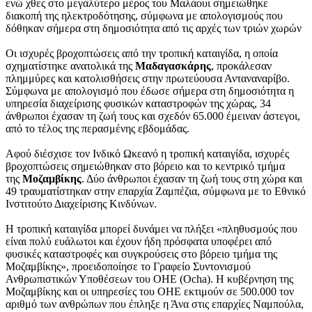
ενώ χθες στο μεγαλύτερο μέρος του Μαλάουι σημειώθηκε
διακοπή της ηλεκτροδότησης, σύμφωνα με απολογισμούς που
δόθηκαν σήμερα στη δημοσιότητα από τις αρχές των τριών χωρών
Οι ισχυρές βροχοπτώσεις από την τροπική καταιγίδα, η οποία
σχηματίστηκε ανατολικά της
Μαδαγασκάρης
, προκάλεσαν
πλημμύρες και κατολισθήσεις στην πρωτεύουσα Ανταναναρίβο.
Σύμφωνα με απολογισμό που έδωσε σήμερα στη δημοσιότητα η
υπηρεσία διαχείρισης φυσικών καταστροφών της χώρας, 34
άνθρωποι έχασαν τη ζωή τους και σχεδόν 65.000 έμειναν άστεγοι,
από το τέλος της περασμένης εβδομάδας.
Αφού διέσχισε τον Ινδικό Ωκεανό η τροπική καταιγίδα, ισχυρές
βροχοπτώσεις σημειώθηκαν στο βόρειο και το κεντρικό τμήμα
της
Μοζαμβίκης
. Δύο άνθρωποι έχασαν τη ζωή τους στη χώρα και
49 τραυματίστηκαν στην επαρχία Ζαμπέζια, σύμφωνα με το Εθνικό
Ινστιτούτο Διαχείρισης Κινδύνων.
Η τροπική καταιγίδα μπορεί δυνάμει να πλήξει «πληθυσμούς που
είναι πολύ ευάλωτοι και έχουν ήδη πρόσφατα υποφέρει από
φυσικές καταστροφές και συγκρούσεις στο βόρειο τμήμα της
Μοζαμβίκης», προειδοποίησε το Γραφείο Συντονισμού
Ανθρωπιστικών Υποθέσεων του ΟΗΕ (Ocha). Η κυβέρνηση της
Μοζαμβίκης και οι υπηρεσίες του ΟΗΕ εκτιμούν σε 500.000 τον
αριθμό των ανθρώπων που έπληξε η Άνα στις επαρχίες Ναμπούλα,