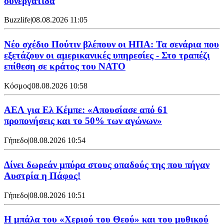
συνεργάτιδα
Buzzlife
|
08.08.2026 11:05
Νέο σχέδιο Πούτιν βλέπουν οι ΗΠΑ: Τα σενάρια που
εξετάζουν οι αμερικανικές υπηρεσίες - Στο τραπέζι
επίθεση σε κράτος του ΝΑΤΟ
Κόσμος
|
08.08.2026 10:58
ΑΕΛ για Ελ Κέμπε: «Απουσίασε από 61
προπονήσεις και το 50% των αγώνων»
Γήπεδο
|
08.08.2026 10:54
Δίνει δωρεάν μπύρα στους οπαδούς της που πήγαν
Αυστρία η Πάφος!
Γήπεδο
|
08.08.2026 10:51
Η μπάλα του «Χεριού του Θεού» και του μυθικού