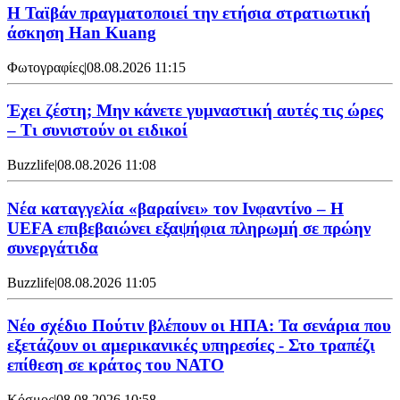
Η Ταϊβάν πραγματοποιεί την ετήσια στρατιωτική
άσκηση Han Kuang
Φωτογραφίες
|
08.08.2026 11:15
Έχει ζέστη; Μην κάνετε γυμναστική αυτές τις ώρες
– Τι συνιστούν οι ειδικοί
Buzzlife
|
08.08.2026 11:08
Νέα καταγγελία «βαραίνει» τον Ινφαντίνο – Η
UEFA επιβεβαιώνει εξαψήφια πληρωμή σε πρώην
συνεργάτιδα
Buzzlife
|
08.08.2026 11:05
Νέο σχέδιο Πούτιν βλέπουν οι ΗΠΑ: Τα σενάρια που
εξετάζουν οι αμερικανικές υπηρεσίες - Στο τραπέζι
επίθεση σε κράτος του ΝΑΤΟ
Κόσμος
|
08.08.2026 10:58