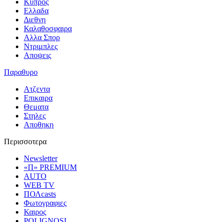
Κυπρος
Ελλαδα
Διεθνη
Καλαθοσφαιρα
Αλλα Σπορ
Ντριμπλες
Αποψεις
Παραθυρο
Ατζεντα
Επικαιρα
Θεματα
Στηλες
Αποθηκη
Περισσοτερα
Newsletter
«Π» PREMIUM
AUTO
WEB TV
ΠΟΛcasts
Φωτογραφιες
Καιρος
POLIGNOSI