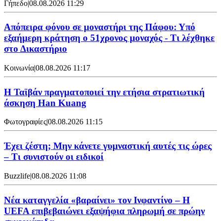
Γήπεδο
|
08.08.2026 11:29
Απόπειρα φόνου σε μοναστήρι της Πάφου: Υπό
εξαήμερη κράτηση ο 51χρονος μοναχός - Τι λέχθηκε
στο Δικαστήριο
Κοινωνία
|
08.08.2026 11:17
Η Ταϊβάν πραγματοποιεί την ετήσια στρατιωτική
άσκηση Han Kuang
Φωτογραφίες
|
08.08.2026 11:15
Έχει ζέστη; Μην κάνετε γυμναστική αυτές τις ώρες
– Τι συνιστούν οι ειδικοί
Buzzlife
|
08.08.2026 11:08
Νέα καταγγελία «βαραίνει» τον Ινφαντίνο – Η
UEFA επιβεβαιώνει εξαψήφια πληρωμή σε πρώην