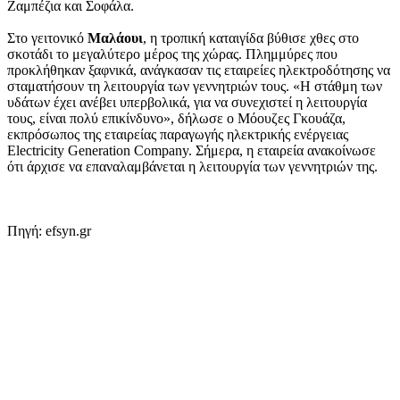
Ζαμπέζια και Σοφάλα.
Στο γειτονικό
Μαλάουι
, η τροπική καταιγίδα βύθισε χθες στο
σκοτάδι το μεγαλύτερο μέρος της χώρας. Πλημμύρες που
προκλήθηκαν ξαφνικά, ανάγκασαν τις εταιρείες ηλεκτροδότησης να
σταματήσουν τη λειτουργία των γεννητριών τους. «Η στάθμη των
υδάτων έχει ανέβει υπερβολικά, για να συνεχιστεί η λειτουργία
τους, είναι πολύ επικίνδυνο», δήλωσε ο Μόουζες Γκουάζα,
εκπρόσωπος της εταιρείας παραγωγής ηλεκτρικής ενέργειας
Electricity Generation Company. Σήμερα, η εταιρεία ανακοίνωσε
ότι άρχισε να επαναλαμβάνεται η λειτουργία των γεννητριών της.
Πηγή: efsyn.gr