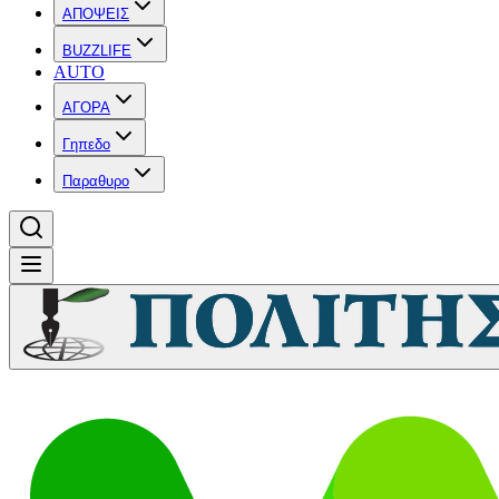
ΑΠΟΨΕΙΣ
BUZZLIFE
AUTO
ΑΓΟΡΑ
Γηπεδο
Παραθυρο