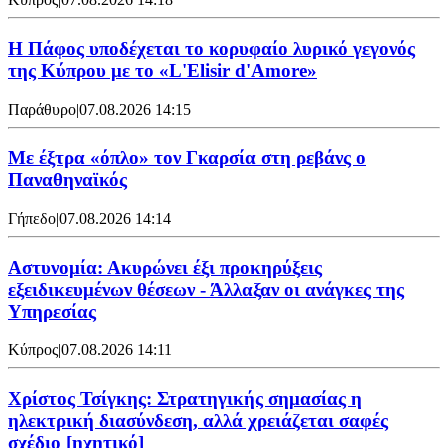
Η Πάφος υποδέχεται το κορυφαίο λυρικό γεγονός
της Κύπρου με το «L'Elisir d'Amore»
Παράθυρο
|
07.08.2026 14:15
Mε έξτρα «όπλο» τον Γκαρσία στη ρεβάνς ο
Παναθηναϊκός
Γήπεδο
|
07.08.2026 14:14
Αστυνομία: Ακυρώνει έξι προκηρύξεις
εξειδικευμένων θέσεων - Άλλαξαν οι ανάγκες της
Υπηρεσίας
Κύπρος
|
07.08.2026 14:11
Χρίστος Τσίγκης: Στρατηγικής σημασίας η
ηλεκτρική διασύνδεση, αλλά χρειάζεται σαφές
σχέδιο [ηχητικό]