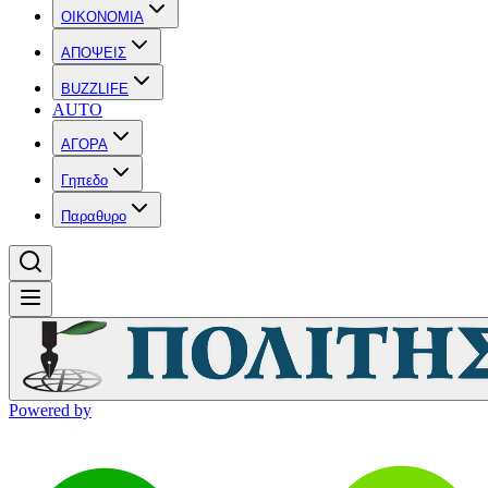
OIKONOMIA
ΑΠΟΨΕΙΣ
BUZZLIFE
AUTO
ΑΓΟΡΑ
Γηπεδο
Παραθυρο
Powered by