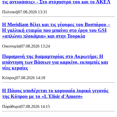
τις αντιφάσεις» - Στο στόχαστρό του και το ΑΚΕΛ
Πολιτική
|
07.08.2026 13:31
Η Meridiam θέλει και τις γέφυρες του Βοσπόρου –
Η γαλλική εταιρία που μπαίνει στο έργο του GSI
«απλώνει πλοκάμια» και στην Τουρκία
Οικονομία
|
07.08.2026 13:24
Παραμονή της διαμαρτυρίας στο Ακρωτήρι: Η
απάντηση των Βάσεων για καρκίνο, εκπομπές και
νέες κεραίες
Κύπρος
|
07.08.2026 14:18
Η Πάφος υποδέχεται το κορυφαίο λυρικό γεγονός
της Κύπρου με το «L'Elisir d'Amore»
Παράθυρο
|
07.08.2026 14:15