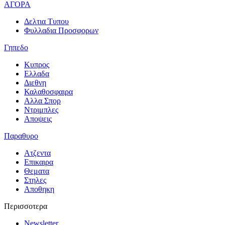
ΑΓΟΡΑ
Δελτια Τυπου
Φυλλαδια Προσφορων
Γηπεδο
Κυπρος
Ελλαδα
Διεθνη
Καλαθοσφαιρα
Αλλα Σπορ
Ντριμπλες
Αποψεις
Παραθυρο
Ατζεντα
Επικαιρα
Θεματα
Στηλες
Αποθηκη
Περισσοτερα
Newsletter