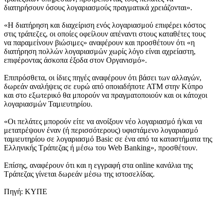
διατηρήσουν όσους λογαριασμούς πραγματικά χρειάζονται».
«Η διατήρηση και διαχείριση ενός λογαριασμού επιφέρει κόστος
στις τράπεζες, οι οποίες οφείλουν απέναντι στους καταθέτες τους
να παραμείνουν βιώσιμες» αναφέρουν και προσθέτουν ότι «η
διατήρηση πολλών λογαριασμών χωρίς λόγο είναι αχρείαστη,
επιφέροντας άσκοπα έξοδα στον Οργανισμό».
Επιπρόσθετα, οι ίδιες πηγές αναφέρουν ότι βάσει των αλλαγών,
δωρεάν αναλήψεις σε ευρώ από οποιαδήποτε ΑΤΜ στην Κύπρο
και στο εξωτερικό θα μπορούν να πραγματοποιούν και οι κάτοχοι
λογαριασμών Ταμιευτηρίου.
«Οι πελάτες μπορούν είτε να ανοίξουν νέο λογαριασμό ή/και να
μετατρέψουν έναν (ή περισσότερους) υφιστάμενο λογαριασμό
ταμιευτηρίου σε λογαριασμό Basic σε ένα από τα καταστήματα της
Ελληνικής Τράπεζας ή μέσω του Web Banking», προσθέτουν.
Επίσης, αναφέρουν ότι και η εγγραφή στα online κανάλια της
Τράπεζας γίνεται δωρεάν μέσω της ιστοσελίδας.
Πηγή: ΚΥΠΕ