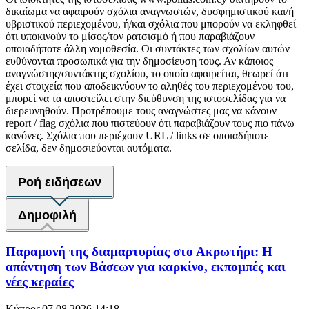
δικαίωμα να αφαιρούν σχόλια αναγνωστών, δυσφημιστικού και/ή
υβριστικού περιεχομένου, ή/και σχόλια που μπορούν να εκληφθεί
ότι υποκινούν το μίσος/τον ρατσισμό ή που παραβιάζουν
οποιαδήποτε άλλη νομοθεσία. Οι συντάκτες των σχολίων αυτών
ευθύνονται προσωπικά για την δημοσίευση τους. Αν κάποιος
αναγνώστης/συντάκτης σχολίου, το οποίο αφαιρείται, θεωρεί ότι
έχει στοιχεία που αποδεικνύουν το αληθές του περιεχομένου του,
μπορεί να τα αποστείλει στην διεύθυνση της ιστοσελίδας για να
διερευνηθούν. Προτρέπουμε τους αναγνώστες μας να κάνουν
report / flag σχόλια που πιστεύουν ότι παραβιάζουν τους πιο πάνω
κανόνες. Σχόλια που περιέχουν URL / links σε οποιαδήποτε
σελίδα, δεν δημοσιεύονται αυτόματα.
Ροή ειδήσεων
Δημοφιλή
Παραμονή της διαμαρτυρίας στο Ακρωτήρι: Η
απάντηση των Βάσεων για καρκίνο, εκπομπές και
νέες κεραίες
Κύπρος
|
07.08.2026 14:18