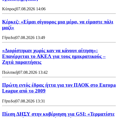
Κύπρος
|
07.08.2026 14:06
Κέρκεζ: «Είμαι σίγουρος μια μέρα, να είμαστε πάλι
μαζί»
Γήπεδο
|
07.08.2026 13:49
«Διορίστηκαν χωρίς καν να κάνουν αίτηση»:
Επανέρχεται το ΑΚΕΛ για τους ημικρατικούς –
Ζητά παραιτήσεις
Πολιτική
|
07.08.2026 13:42
Πρώτη εντός έδρας ήττα για τον ΠΑΟΚ στο Europa
League από το 2009
Γήπεδο
|
07.08.2026 13:31
Πίεση ΔΗΣΥ στην κυβέρνηση για GSI: «Τερματίστε