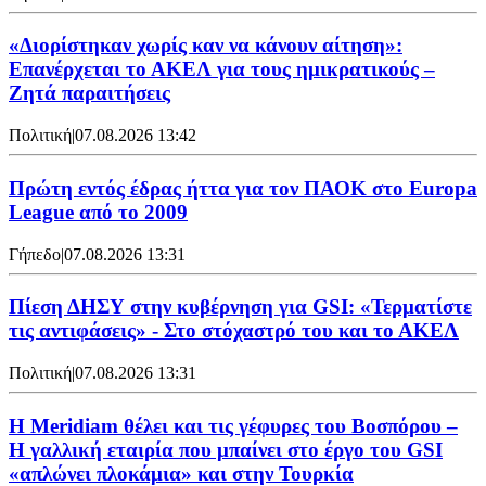
«Διορίστηκαν χωρίς καν να κάνουν αίτηση»:
Επανέρχεται το ΑΚΕΛ για τους ημικρατικούς –
Ζητά παραιτήσεις
Πολιτική
|
07.08.2026 13:42
Πρώτη εντός έδρας ήττα για τον ΠΑΟΚ στο Europa
League από το 2009
Γήπεδο
|
07.08.2026 13:31
Πίεση ΔΗΣΥ στην κυβέρνηση για GSI: «Τερματίστε
τις αντιφάσεις» - Στο στόχαστρό του και το ΑΚΕΛ
Πολιτική
|
07.08.2026 13:31
Η Meridiam θέλει και τις γέφυρες του Βοσπόρου –
Η γαλλική εταιρία που μπαίνει στο έργο του GSI
«απλώνει πλοκάμια» και στην Τουρκία