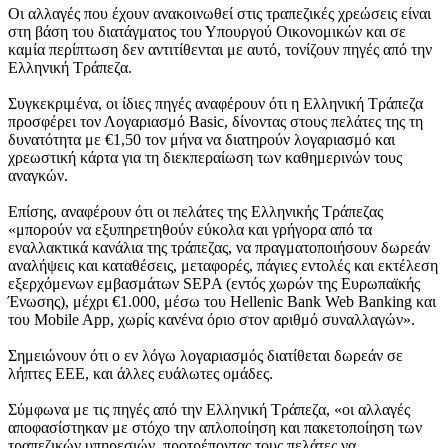
Οι αλλαγές που έχουν ανακοινωθεί στις τραπεζικές χρεώσεις είναι
στη βάση του διατάγματος του Υπουργού Οικονομικών και σε
καμία περίπτωση δεν αντιτίθενται με αυτό, τονίζουν πηγές από την
Ελληνική Τράπεζα.
Συγκεκριμένα, οι ίδιες πηγές αναφέρουν ότι η Ελληνική Τράπεζα
προσφέρει τον Λογαριασμό Basic, δίνοντας στους πελάτες της τη
δυνατότητα με €1,50 τον μήνα να διατηρούν λογαριασμό και
χρεωστική κάρτα για τη διεκπεραίωση των καθημερινών τους
αναγκών.
Επίσης, αναφέρουν ότι οι πελάτες της Ελληνικής Τράπεζας
«μπορούν να εξυπηρετηθούν εύκολα και γρήγορα από τα
εναλλακτικά κανάλια της τράπεζας, να πραγματοποιήσουν δωρεάν
αναλήψεις και καταθέσεις, μεταφορές, πάγιες εντολές και εκτέλεση
εξερχόμενων εμβασμάτων SEPΑ (εντός χωρών της Ευρωπαϊκής
Ένωσης), μέχρι €1.000, μέσω του Hellenic Bank Web Banking και
του Mobile App, χωρίς κανένα όριο στον αριθμό συναλλαγών».
Σημειώνουν ότι ο εν λόγω λογαριασμός διατίθεται δωρεάν σε
λήπτες ΕΕΕ, και άλλες ευάλωτες ομάδες.
Σύμφωνα με τις πηγές από την Ελληνική Τράπεζα, «οι αλλαγές
αποφασίστηκαν με στόχο την απλοποίηση και πακετοποίηση των
τραπεζικών υπηρεσιών, προτρέποντας τους πελάτες να