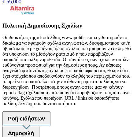
€ 55,000
Πολιτική Δημοσίευσης Σχολίων
Οι ιδιοκτήτες της ιστοσελίδας www.politis.com.cy διατηρούν το
δικαίωμα να αφαιρούν σχόλια αναγνωστών, δυσφημιστικού και/ή
υβριστικού περιεχομένου, ή/και σχόλια που μπορούν να εκληφθεί
ότι υποκινούν το μίσος/τον ρατσισμό ή που παραβιάζουν
οποιαδήποτε άλλη νομοθεσία. Οι συντάκτες των σχολίων αυτών
ευθύνονται προσωπικά για την δημοσίευση τους. Αν κάποιος
αναγνώστης/συντάκτης σχολίου, το οποίο αφαιρείται, θεωρεί ότι
έχει στοιχεία που αποδεικνύουν το αληθές του περιεχομένου του,
μπορεί να τα αποστείλει στην διεύθυνση της ιστοσελίδας για να
διερευνηθούν. Προτρέπουμε τους αναγνώστες μας να κάνουν
report / flag σχόλια που πιστεύουν ότι παραβιάζουν τους πιο πάνω
κανόνες. Σχόλια που περιέχουν URL / links σε οποιαδήποτε
σελίδα, δεν δημοσιεύονται αυτόματα.
Ροή ειδήσεων
Δημοφιλή