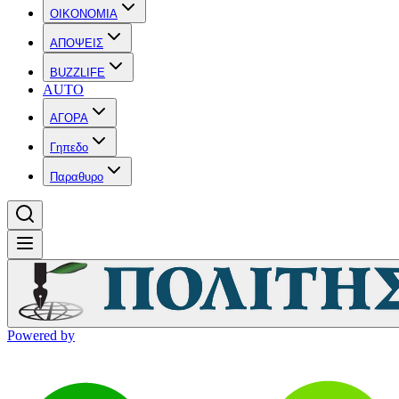
OIKONOMIA
ΑΠΟΨΕΙΣ
BUZZLIFE
AUTO
ΑΓΟΡΑ
Γηπεδο
Παραθυρο
Powered by