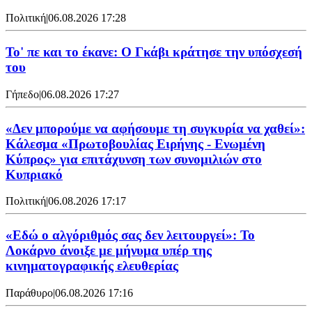
Πολιτική
|
06.08.2026 17:28
Το' πε και το έκανε: Ο Γκάβι κράτησε την υπόσχεσή
του
Γήπεδο
|
06.08.2026 17:27
«Δεν μπορούμε να αφήσουμε τη συγκυρία να χαθεί»:
Κάλεσμα «Πρωτοβουλίας Ειρήνης - Ενωμένη
Κύπρος» για επιτάχυνση των συνομιλιών στο
Κυπριακό
Πολιτική
|
06.08.2026 17:17
«Εδώ ο αλγόριθμός σας δεν λειτουργεί»: Το
Λοκάρνο άνοιξε με μήνυμα υπέρ της
κινηματογραφικής ελευθερίας
Παράθυρο
|
06.08.2026 17:16