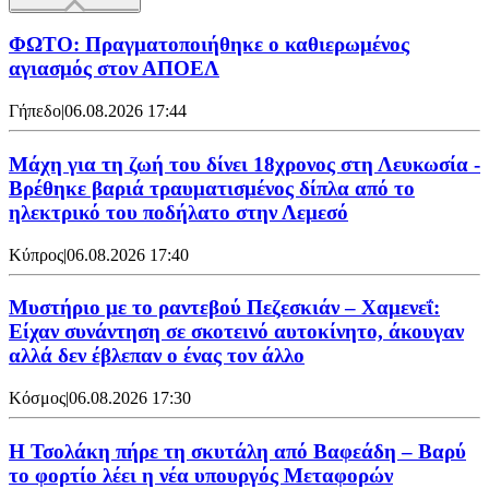
ΦΩΤΟ: Πραγματοποιήθηκε ο καθιερωμένος
αγιασμός στον ΑΠΟΕΛ
Γήπεδο
|
06.08.2026 17:44
Μάχη για τη ζωή του δίνει 18χρονος στη Λευκωσία -
Βρέθηκε βαριά τραυματισμένος δίπλα από το
ηλεκτρικό του ποδήλατο στην Λεμεσό
Κύπρος
|
06.08.2026 17:40
Μυστήριο με το ραντεβού Πεζεσκιάν – Χαμενεΐ:
Είχαν συνάντηση σε σκοτεινό αυτοκίνητο, άκουγαν
αλλά δεν έβλεπαν ο ένας τον άλλο
Κόσμος
|
06.08.2026 17:30
Η Τσολάκη πήρε τη σκυτάλη από Βαφεάδη – Βαρύ
το φορτίο λέει η νέα υπουργός Μεταφορών