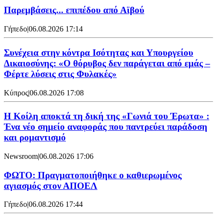
Παρεμβάσεις... επιπέδου από Αϊβού
Γήπεδο
|
06.08.2026 17:14
Συνέχεια στην κόντρα Ισότητας και Υπουργείου
Δικαιοσύνης: «Ο θόρυβος δεν παράγεται από εμάς –
Φέρτε λύσεις στις Φυλακές»
Κύπρος
|
06.08.2026 17:08
Η Κοίλη αποκτά τη δική της «Γωνιά του Έρωτα» :
Ένα νέο σημείο αναφοράς που παντρεύει παράδοση
και ρομαντισμό
Newsroom
|
06.08.2026 17:06
ΦΩΤΟ: Πραγματοποιήθηκε ο καθιερωμένος
αγιασμός στον ΑΠΟΕΛ
Γήπεδο
|
06.08.2026 17:44