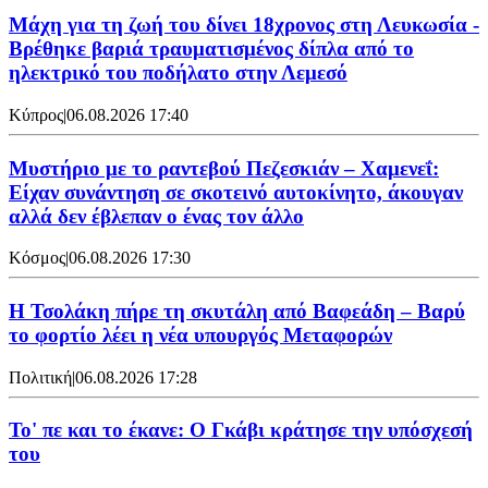
Μάχη για τη ζωή του δίνει 18χρονος στη Λευκωσία -
Βρέθηκε βαριά τραυματισμένος δίπλα από το
ηλεκτρικό του ποδήλατο στην Λεμεσό
Κύπρος
|
06.08.2026 17:40
Μυστήριο με το ραντεβού Πεζεσκιάν – Χαμενεΐ:
Είχαν συνάντηση σε σκοτεινό αυτοκίνητο, άκουγαν
αλλά δεν έβλεπαν ο ένας τον άλλο
Κόσμος
|
06.08.2026 17:30
Η Τσολάκη πήρε τη σκυτάλη από Βαφεάδη – Βαρύ
το φορτίο λέει η νέα υπουργός Μεταφορών
Πολιτική
|
06.08.2026 17:28
Το' πε και το έκανε: Ο Γκάβι κράτησε την υπόσχεσή
του