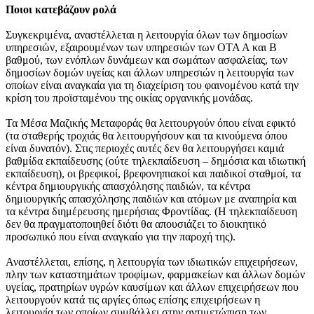
Ποιοι κατεβάζουν ρολά
Συγκεκριμένα, αναστέλλεται η λειτουργία όλων των δημοσίων
υπηρεσιών, εξαιρουμένων των υπηρεσιών των ΟΤΑ Α και Β
βαθμού, των ενόπλων δυνάμεων και σωμάτων ασφαλείας, των
δημοσίων δομών υγείας και άλλων υπηρεσιών η λειτουργία των
οποίων είναι αναγκαία για τη διαχείριση του φαινομένου κατά την
κρίση του προϊσταμένου της οικίας οργανικής μονάδας.
Τα Μέσα Μαζικής Μεταφοράς θα λειτουργούν όπου είναι εφικτό
(τα σταθερής τροχιάς θα λειτουργήσουν και τα κινούμενα όπου
είναι δυνατόν). Στις περιοχές αυτές δεν θα λειτουργήσει καμιά
βαθμίδα εκπαίδευσης (ούτε τηλεκπαίδευση – δημόσια και ιδιωτική
εκπαίδευση), οι βρεφικοί, βρεφονηπιακοί και παιδικοί σταθμοί, τα
κέντρα δημιουργικής απασχόλησης παιδιών, τα κέντρα
δημιουργικής απασχόλησης παιδιών και ατόμων με αναπηρία και
τα κέντρα διημέρευσης ημερήσιας Φροντίδας. (Η τηλεκπαίδευση
δεν θα πραγματοποιηθεί διότι θα απουσιάζει το διοικητικό
προσωπικό που είναι αναγκαίο για την παροχή της).
Αναστέλλεται, επίσης, η λειτουργία των ιδιωτικών επιχειρήσεων,
πλην των καταστημάτων τροφίμων, φαρμακείων και άλλων δομών
υγείας, πρατηρίων υγρών καυσίμων και άλλων επιχειρήσεων που
λειτουργούν κατά τις αργίες όπως επίσης επιχειρήσεων η
λειτουργία των οποίων συμβάλλει στην αντιμετώπιση των